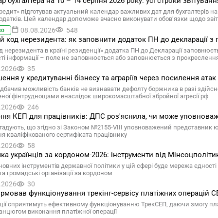
р бухгалтера на 10 – 14 серпня 2026 року: усі строки звітуванн
редит» підготував актуальний календар важливих дат для бухгалтерів на 
одатків. Цей календар допоможе вчасно виконувати обов’язки щодо звітн
08.08.2026
548
во
ій код нерезидента: як заповнити додаток ПН до декларації з 
д нерезидента в країні резиденції» додатка ПН до Декларації заповнюєтьс
сті інформації – поле не заповнюється або заповнюється з прокресленн
.2026
35
ення у кредитуванні бізнесу та аграріїв через посилення атак 
дбачив можливість банків не визнавати дефолту боржника в разі здійснен
ної фінтруднощами внаслідок широкомасштабної збройної агресії рф
.2026
246
ня КЕП для працівників: ДПС роз'яснила, чи може уповнова
гадують, що згідно зі Законом №2155-VIII уповноважений представник 
я кваліфікованого сертифіката працівнику
.2026
58
ка українців за кордоном-2026: інструменти від Мінсоцполіти
овних інструментів державної політики у цій сфері буде мережа єдності у
та громадські організації за кордоном
.2026
30
рмовав функціонування трекінг-сервісу платіжних операцій 
ації сприятимуть ефективному функціонуванню ТрекСЕП, даючи змогу пл
ланцюгом виконання платіжної операції