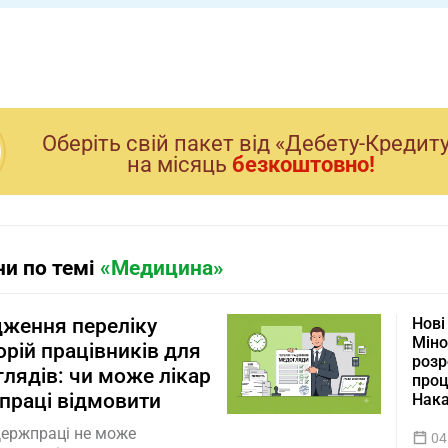
Оберiть свiй пакет вiд «Дебету-Кредит
на мiсяць
безкоштовно!
и по темі
«Медицина»
ження переліку
Нові
Міно
орій працівників для
розр
лядів: чи може лікар
проц
праці відмовити
Нак
Держпраці не може
04