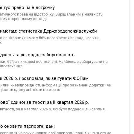
антує право на відстрочку
атичного права на відстрочку. Вирішальним є наявність
йному сторонньому догляді
м вимогам: статистика Держпродспоживслужби
санітарних вимог у 56% перевірених закладів освіти.
х
ваджень та рекордна заборгованість
алки, 65% з яких досі несплачені. Найбільше заборгували на
лопостачання
 2026 р. і розповіла, як звітувати ФОПам
милки «невідповідність інформації про зазначені додатки» чи
дішліть єдину звітність повторно
ої єдиної звітності за ІІ квартал 2026 р.
ості, за ІІ квартал 2026 р, які було подано ще 3 серпня.
но оновити паспортні дані
серпня 2026 року оновити свої паспортні дані. Якщо цього не