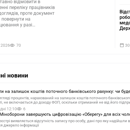
ставно відмовити в
нні переліку працівників
Відс
доглядів, проте документ
робо
 повернути на
медо
цювання у разі
Дер
відності умовам праці
.2026
70
30
ні новини
и на залишок коштів поточного банківського рахунку: чи буд
вигляді процентів, нарахований на залишок коштів поточного банківсько
ті, не включається до доходу ФОП, оскільки отриманий не від його підп
дні 12:10
6
Міноборони завершують цифровізацію «Оберегу» для всіх чол
еєстрі виявляється відсутність запису про особу, дані про яку надійшли
ся джерело інформації