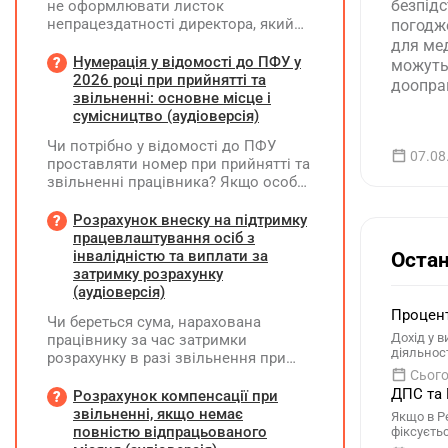
безпід
не оформлювати листок
непрацездатності директора, який
погодже
перебуває у відпустці без
для ме
збереження заробітної плати під час
Нумерація у відомості до ПФУ у
можуть
призупинення діяльності
2026 році при прийнятті та
доопра
підприємства?
звільненні: основне місце і
невідпо
сумісництво (аудіоверсія)
Чи потрібно у відомості до ПФУ
07.08
проставляти номер при прийнятті та
звільненні працівника? Якщо особа
одночасно працювала за основним
місцем роботи та за сумісництвом,
Розрахунок внеску на підтримку
чи рахується це як два роботодавці?
працевлаштування осіб з
інвалідністю та виплати за
Остан
затримку розрахунку
(аудіоверсія)
Процент
Чи береться сума, нарахована
Дохід у 
працівнику за час затримки
діяльнос
розрахунку в разі звільнення при
обчсиленні середньомісячної
Сього
заробітної плати (винагороди), для
ДПС та 
Розрахунок компенсації при
розрахунку внеску на підтримку
звільненні, якщо немає
Якщо в Р
працевлаштування осіб з
повністю відпрацьованого
фіксуєть