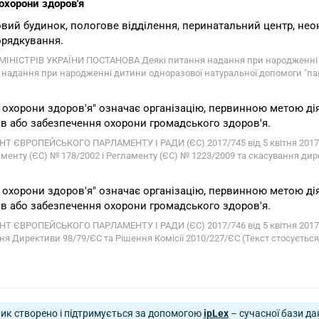
охорони здоров'я
овий будинок, пологове відділення, перинатальний центр, не
орядкування.
МІНІСТРІВ УКРАЇНИ ПОСТАНОВА Деякі питання надання при народженні 
 надання при народженні дитини одноразової натуральної допомоги "паку
 охорони здоров'я" означає організацію, первинною метою дія
ів або забезпечення охорони громадського здоров'я.
Т ЄВРОПЕЙСЬКОГО ПАРЛАМЕНТУ І РАДИ (ЄС) 2017/745 від 5 квітня 2017 р
аменту (ЄС) № 178/2002 і Регламенту (ЄС) № 1223/2009 та скасування дире
 охорони здоров'я" означає організацію, первинною метою дія
ів або забезпечення охорони громадського здоров'я.
Т ЄВРОПЕЙСЬКОГО ПАРЛАМЕНТУ І РАДИ (ЄС) 2017/746 від 5 квітня 2017 ро
ня Директиви 98/79/ЄС та Рішення Комісії 2010/227/ЄС (Текст стосується
ик створено і підтримується за допомогою
ipLex
– сучасної бази да