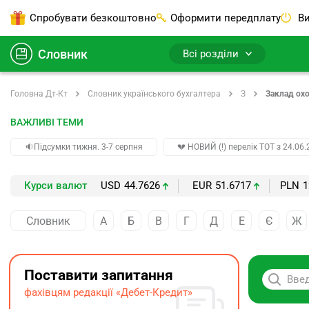
Спробувати безкоштовно
Оформити передплату
Ви
Словник
Всі розділи
Головна Дт-Кт
Словник українського бухгалтера
З
Заклад ох
ВАЖЛИВІ ТЕМИ
🔉Підсумки тижня. 3-7 серпня
💔 НОВИЙ (!) перелік ТОТ з 24.06.
Курси валют
USD
44.7626
EUR
51.6717
PLN
1
Словник
А
Б
В
Г
Д
Е
Є
Ж
Поставити запитання
фахівцям редакції «Дебет-Кредит»