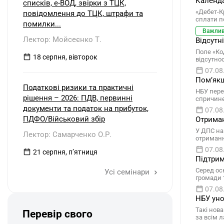
Календа
списків, е-ВОД, звірки з ТЦК,
«Дебет-К
повідомлення до ТЦК, штрафи та
сплати п
помилки...
Важли
Лектор: Мойсеєнко Т.
Відсутн
Поле «Ко
18 серпня, вівторок
відсутно
07.08
Помʼякш
Податкові ризики та практичні
НБУ пере
рішення – 2026: ПДВ, первинні
спричине
документи та податок на прибуток,
07.08
ПДФО/Військовий збір
Отриман
У ДПС на
Лектор: Самарченко О.Р.
отриманн
07.08
21 серпня, пʼятниця
Підтрим
Серед осн
Усі семінари
громади 
07.08
НБУ уно
Такі нов
Перевір свого
за всім 