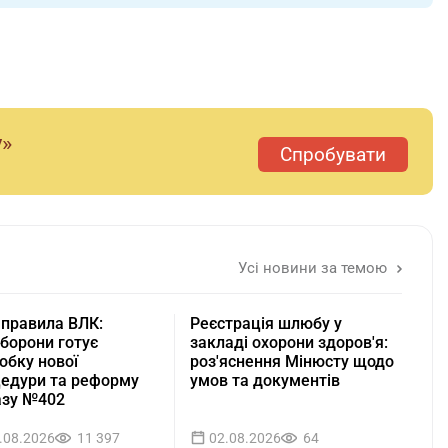
у»
Спробувати
Усі новини за темою
 правила ВЛК:
Реєстрація шлюбу у
борони готує
закладі охорони здоров'я:
обку нової
роз'яснення Мінюсту щодо
едури та реформу
умов та документів
азу №402
.08.2026
11 397
02.08.2026
64