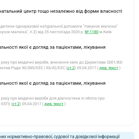
онатальний центр тощо незалежно від форми власності
дитини одноразової натуральної допомоги "пакунок малюка"
нок малюка", п.2) від 25 листопада 2020 р.
№ 1180
м.Київ
льності якої є догляд за пацієнтами, лікування
оку про медичні вироби, внесення змін до Директиви 2001/83/
ктив Ради 90/385/ЄЕС і 93/42/ЄЕС (
ст.2
) 05.04.2017 (
див. текст
)
льності якої є догляд за пацієнтами, лікування
ку про медичні вироби для діагностики in vitroта про
 ЄЕП) (
ст.2
) 05.04.2017 (
див. текст
)
них нормативно-правової, судової та довідкової інформації