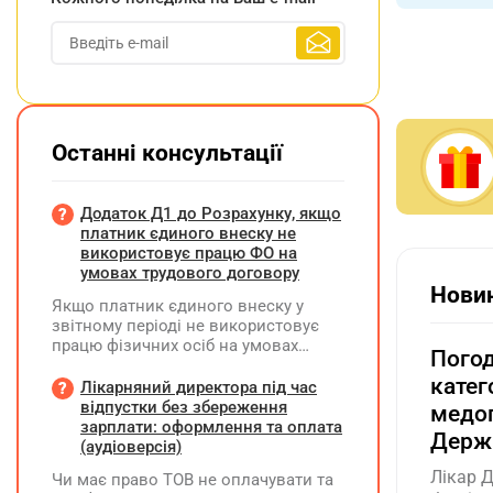
Останні консультації
Додаток Д1 до Розрахунку, якщо
платник єдиного внеску не
використовує працю ФО на
умовах трудового договору
Новин
Якщо платник єдиного внеску у
звітному періоді не використовує
працю фізичних осіб на умовах
Погод
трудового договору (контракту) або
катег
на інших умовах, передбачених
Лікарняний директора під час
законодавством, Додаток Д1/
відпустки без збереження
медог
Додаток ФІЗ-Д1 за відповідний
зарплати: оформлення та оплата
Держ
період не подається
(аудіоверсія)
Лікар 
Чи має право ТОВ не оплачувати та