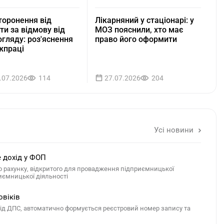
торонення від
Лікарняний у стаціонарі: у
ти за відмову від
МОЗ пояснили, хто має
гляду: роз'яснення
право його оформити
жпраці
.07.2026
114
27.07.2026
204
Усі новини
е дохід у ФОП
го рахунку, відкритого для провадження підприємницької
риємницької діяльності
овіків
 від ДПС, автоматично формується реєстровий номер запису та