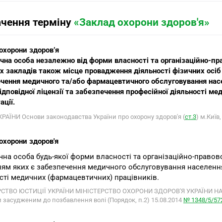
ачення терміну
«Заклад охорони здоров'я»
охорони здоров’я
чна особа незалежно від форми власності та організаційно-пра
х закладів також місце провадження діяльності фізичних осіб
чення медичного та/або фармацевтичного обслуговування насе
відповідної ліцензії та забезпечення професійної діяльності ме
ації.
РАЇНИ Основи законодавства України про охорону здоров'я (
ст.3
) м.Київ
охорони здоров'я
чна особа будь-якої форми власності та організаційно-правов
ям яких є забезпечення медичного обслуговування населення 
сті медичних (фармацевтичних) працівників.
СТВО ЮСТИЦІЇ УКРАЇНИ МІНІСТЕРСТВО ОХОРОНИ ЗДОРОВ'Я УКРАЇНИ НАКА
 засудженим до позбавлення волі (Порядок, п.2) 15.08.2014
№ 1348/5/57