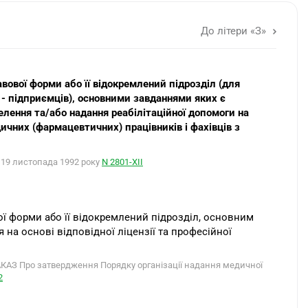
До літери «З»
вової форми або її відокремлений підрозділ (для
 - підприємців), основними завданнями яких є
лення та/або надання реабілітаційної допомоги на
дичних (фармацевтичних) працівників і фахівців з
, 19 листопада 1992 року
N 2801-XII
ої форми або її відокремлений підрозділ, основним
на основі відповідної ліцензії та професійної
З Про затвердження Порядку організації надання медичної
2