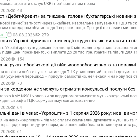
 можна втратити статус UKR і пов'язані з ним права
.2026
48
т «Дебет-Кредит» за тиждень: головні бухгалтерські новини за
нової єдиної звітності через Е-кабінет, квартальне звітування з ПДВ та
овим стандартом «Купина» до 1 вересня тощо. Про це (і не тільки) ми г
08.08.2026
279
во
есня в Україні підвищать стипендії студентів: які виплати та пі
 в Україні зростуть державні стипендії: мінімальна для вишів становити
 підвищені президентські виплати до 20 тис. грн, гранти та пільги для 
.2026
154
а на руках: обов'язкові дії військовозобов'язаного та поважні
я повістки зобов'язує з'явитися до ТЦК у визначений строк із документ
ісля усунення перешкод – прибути самостійно, не чекаючи на нову повіс
.2026
73
и за кордоном не зможуть отримати консульські послуги без
новою КМУ №981 чоловіки за кордоном отримуватимуть консульські послу
и для штрафів ТЦК формуватимуться автоматично
.2026
64
льні дані в чеках «Укрпошти» з 1 серпня 2026 року: нові вимо
ня на чеках «Укрпошти» під час сплати комуналки друкуватимуть ПІБ та
ятора щодо перегляду цих норм, але поки зобов'язана їх виконувати та ра
.2026
61