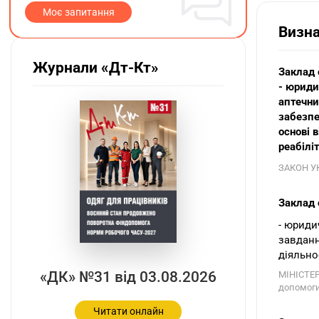
Моє запитання
Визн
Журнали «Дт-Кт»
Заклад 
- юриди
аптечни
забезпе
основі 
реабіліт
ЗАКОН УК
Заклад 
- юриди
завданн
діяльно
«ДК» №31 від 03.08.2026
МІНІСТЕР
допомоги
Читати онлайн