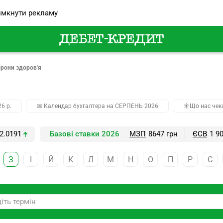
мкнути рекламу
орони здоров'я
26 р.
📅 Календар бухгалтера на СЕРПЕНЬ 2026
☀️Що нас чек
2.0191
Базові ставки 2026
МЗП
8647 грн
ЄСВ
1 9
З
І
Й
К
Л
М
Н
О
П
Р
С