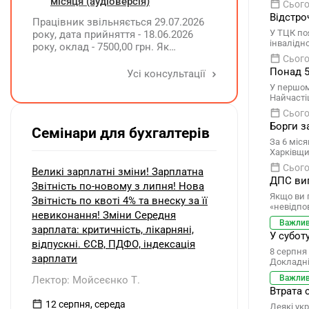
інвалідністю?
місяця (аудіоверсія)
Сього
Відстро
Працівник звільняється 29.07.2026
У ТЦК по
року, дата прийняття - 18.06.2026
інвалідно
року, оклад - 7500,00 грн. Як
розрахувати компенсацію трьох
Сього
невикористаних днів відпустки при
Понад 5
Усі консультації
звільненні?
У першом
Найчасті
Сього
Борги з
Семінари для бухгалтерів
За 6 міся
Харківщи
Сього
Великі зарплатні зміни! Зарплатна
ДПС вип
Звітність по-новому з липня! Нова
Якщо ви 
Звітність по квоті 4% та внеску за її
«невідпо
невиконання! Зміни Середня
Важли
зарплата: критичність, лікарняні,
У субот
відпускні. ЄСВ, ПДФО, індексація
8 серпня 
зарплати
Докладні
Важли
Лектор: Мойсеєнко Т.
Втрата 
12 серпня, середа
Деякі укр