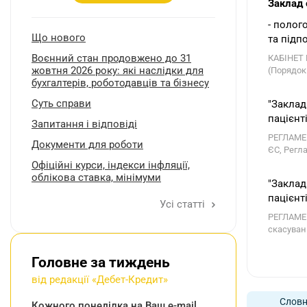
Заклад 
- полог
Що нового
та підп
Воєнний стан продовжено до 31
КАБІНЕТ 
жовтня 2026 року: які наслідки для
(Порядок
бухгалтерів, роботодавців та бізнесу
Суть справи
"Заклад
пацієнт
Запитання і відповіді
РЕГЛАМЕН
Документи для роботи
ЄС, Регл
Oфіційні курси, індекcи інфляції,
облікова ставка, мінімуми
"Заклад
пацієнт
Усі статті
РЕГЛАМЕН
скасуван
Головне за тиждень
від редакції «Дебет-Кредит»
Словн
Кожного понеділка на Ваш e-mail