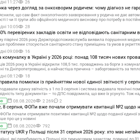
дні 11:27
26
чка через догляд за онкохворим родичем: чому діагноз не гар
яснили, що сам факт онкологічного захворювання у родича не дає автом
сті I чи II групи або офіційного медичного висновку про потребу в пості
дні 10:05
28
0% перевірених закладів освіти не відповідають санітарни
у півріччі 2026 року Держпродспоживслужба виявила порушення медико-
ше проблеми стосуються санітарного стану приміщень та умов в укриття
дні 09:08
16
а комуналку в Україні у 2026 році: понад 108 тисяч нових про
ців 2026 року в Україні відкрили 108,5 тис. проваджень за борги з комун
ні та Дніпропетровщині, а найчастіша причина – заборгованість за теп
дні 08:12
18
равила помилки із прийняттям нової єдиної звітності у серпні
подавали єдину звітність з 1 по 3 серпня і система видавала технічні по
відність типу документа» – то ДПС повідомила, що вже їх усунуто. Тож на
08.08.2026
2 269
2
во
у, 8 серпня, ФОПи вже почали отримувати квитанції №2 щодо нов
ФОПи почали отримувати позитивні квитанції №2 щодо поданої єдиної звітн
ше про це у новині
08.08.2026
792
во
статусу UKR у Польщі після 31 серпня 2026 року: хто має негай
аїнці, які перебувають у Польщі під тимчасовим захистом, повинні до 31 