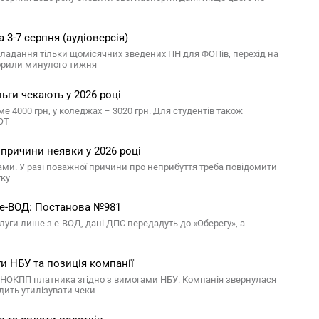
 3-7 серпня (аудіоверсія)
 складання тільки щомісячних зведених ПН для ФОПів, перехід на
оворили минулого тижня
льги чекають у 2026 році
ме 4000 грн, у коледжах – 3020 грн. Для студентів також
ТОТ
 причини неявки у 2026 році
ами. У разі поважної причини про неприбуття треба повідомити
тку
 е-ВОД: Постанова №981
ги лише з е-ВОД, дані ДПС передадуть до «Оберегу», а
ги НБУ та позиція компанії
 РНОКПП платника згідно з вимогами НБУ. Компанія звернулася
дить утилізувати чеки