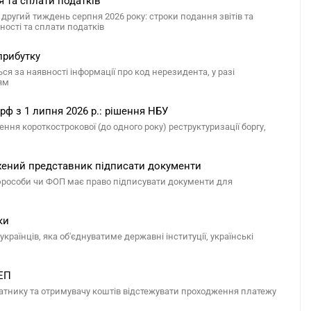
я та сплати податків
другий тиждень серпня 2026 року: строки подання звітів та
ості та сплати податків
прибутку
я за наявності інформації про код нерезидента, у разі
ям
рф з 1 липня 2026 р.: рішення НБУ
ня короткострокової (до одного року) реструктуризації боргу,
жений представник підписати документи
юрособи чи ФОП має право підписувати документи для
ки
країнців, яка об'єднуватиме державні інституції, українські
СЕП
атнику та отримувачу коштів відстежувати проходження платежу