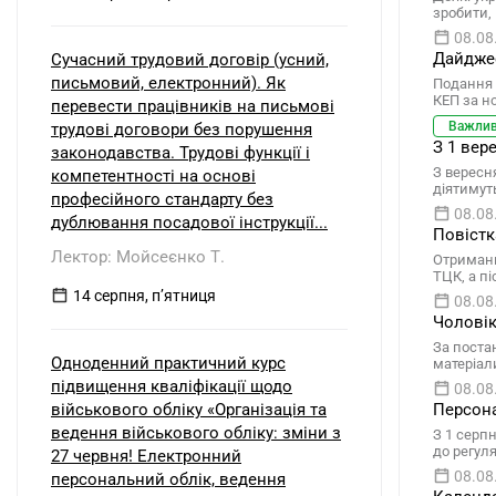
зробити,
08.08
Дайджес
Сучасний трудовий договір (усний,
письмовий, електронний). Як
Подання 
КЕП за н
перевести працівників на письмові
Важли
трудові договори без порушення
З 1 вер
законодавства. Трудові функції і
З вересня
компетентності на основі
діятимуть
професійного стандарту без
08.08
дублювання посадової інструкції...
Повістк
Лектор: Мойсеєнко Т.
Отриманн
ТЦК, а п
14 серпня, пʼятниця
08.08
Чоловік
За поста
Одноденний практичний курс
матеріал
підвищення кваліфікації щодо
08.08
військового обліку «Організація та
Персона
ведення військового обліку: зміни з
З 1 серп
до регул
27 червня! Електронний
08.08
персональний облік, ведення