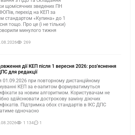
ування з ПДВ та складання
ки щомісячних зведених ПН
ФОПів, перехід на КЕП за
м стандартом «Купина» до 1
сня тощо. Про це (і не тільки)
оворили минулого тижня
.08.2026
269
овження дії КЕП після 1 вересня 2026: розʼяснення
ДПС для редакції
я 01.09.2026 при повторному дистанційному
уванні КЕП за е-запитом формуватимуться
ифікати за новим алгоритмом. Користувачам не
ібно здійснювати дострокову заміну діючих
ифікатів. Підтримка обох стандартів в ІКС ДПС
атиме одночасно
.08.2026
1 134
1