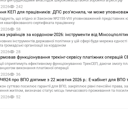
ної фінтруднощами внаслідок широкомасштабної збройної агресії рф
.2026
242
ня КЕП для працівників: ДПС роз'яснила, чи може уповнова
гадують, що згідно зі Законом №2155-VIII уповноважений представник 
я кваліфікованого сертифіката працівнику
.2026
58
ка українців за кордоном-2026: інструменти від Мінсоцполіти
овних інструментів державної політики у цій сфері буде мережа єдності у
та громадські організації за кордоном
.2026
28
рмовав функціонування трекінг-сервісу платіжних операцій 
ації сприятимуть ефективному функціонуванню ТрекСЕП, даючи змогу пл
ланцюгом виконання платіжної операції
.2026
36
4924 про ВПО діятиме з 22 жовтня 2026 р.: Е-кабінет для ВПО
кон суттєво посилює гарантії для ВПО, закріплює рівні пенсійні права,
ення житлом, визначає статус місць тимчасового проживання та посил
.2026
52