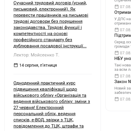
спричине
Сучасний трудовий договір (усний,
07.08
письмовий, електронний). Як
Отриман
перевести працівників на письмові
У ДПС на
трудові договори без порушення
отриманн
законодавства. Трудові функції і
07.08
компетентності на основі
Підтрим
професійного стандарту без
Серед осн
дублювання посадової інструкції...
громади 
07.08
Лектор: Мойсеєнко Т.
НБУ уно
14 серпня, пʼятниця
Такі нов
за всім 
07.08
Закон №
Одноденний практичний курс
Новий за
підвищення кваліфікації щодо
забезпеч
військового обліку «Організація та
07.08
ведення військового обліку: зміни з
27 червня! Електронний
персональний облік, ведення
списків, е-ВОД, звірки з ТЦК,
повідомлення до ТЦК, штрафи та