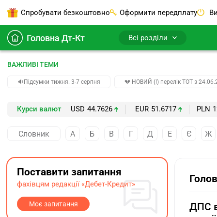
Спробувати безкоштовно
Оформити передплату
Ви
Головна Дт-Кт
Всі розділи
ВАЖЛИВІ ТЕМИ
🔉Підсумки тижня. 3-7 серпня
💔 НОВИЙ (!) перелік ТОТ з 24.06.
Курси валют
USD
44.7626
EUR
51.6717
PLN
1
Словник
А
Б
В
Г
Д
Е
Є
Ж
Поставити запитання
Голов
фахівцям редакції «Дебет-Кредит»
Моє запитання
ДПС в