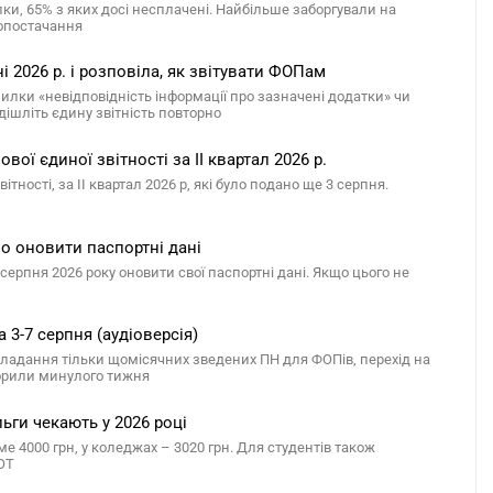
алки, 65% з яких досі несплачені. Найбільше заборгували на
лопостачання
 2026 р. і розповіла, як звітувати ФОПам
милки «невідповідність інформації про зазначені додатки» чи
дішліть єдину звітність повторно
ої єдиної звітності за ІІ квартал 2026 р.
ості, за ІІ квартал 2026 р, які було подано ще 3 серпня.
но оновити паспортні дані
серпня 2026 року оновити свої паспортні дані. Якщо цього не
 3-7 серпня (аудіоверсія)
 складання тільки щомісячних зведених ПН для ФОПів, перехід на
оворили минулого тижня
льги чекають у 2026 році
ме 4000 грн, у коледжах – 3020 грн. Для студентів також
ТОТ