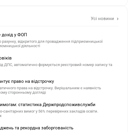
Усі новини
е дохід у ФОП
го рахунку, відкритого для провадження підприємницької
риємницької діяльності
овіків
 від ДПС, автоматично формується реєстровий номер запису та
антує право на відстрочку
атичного права на відстрочку. Вирішальним є наявність
йному сторонньому догляді
м вимогам: статистика Держпродспоживслужби
санітарних вимог у 56% перевірених закладів освіти.
х
ваджень та рекордна заборгованість