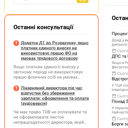
Остан
Останні консультації
Процент
Дохід у 
Додаток Д1 до Розрахунку, якщо
діяльнос
платник єдиного внеску не
Сього
використовує працю ФО на
ДПС та 
умовах трудового договору
Якщо в Р
Якщо платник єдиного внеску у
фіксуєть
звітному періоді не використовує
Сього
працю фізичних осіб на умовах
Відстро
трудового договору (контракту) або
У ТЦК по
на інших умовах, передбачених
Лікарняний директора під час
інвалідно
законодавством, Додаток Д1/
відпустки без збереження
Сього
Додаток ФІЗ-Д1 за відповідний
зарплати: оформлення та оплата
Понад 5
період не подається
(аудіоверсія)
У першом
Чи має право ТОВ не оплачувати та
Найчасті
не оформлювати листок
Сього
непрацездатності директора, який
Борги з
перебуває у відпустці без