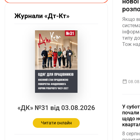
нової 
розпо
Журнали «Дт-Кт»
Якщо ви
система
інформа
типу до
Тож над
08.08
У субот
«ДК» №31 від 03.08.2026
почали
щодо но
Читати онлайн
квартал
8 серп
позити