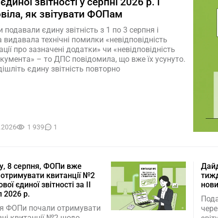
єдиної звітності у серпні 2026 р. і
віла, як звітувати ФОПам
 подавали єдину звітність з 1 по 3 серпня і
 видавала технічні помилки «невідповідність
ції про зазначені додатки» чи «невідповідність
кумента» – то ДПС повідомила, що вже їх усунуто.
ішліть єдину звітність повторно
.2026
1 939
1
у, 8 серпня, ФОПи вже
Дайд
 отримувати квитанції №2
тижд
вої єдиної звітності за ІІ
нови
 2026 р.
Пода
ня ФОПи почали отримувати
чере
вні квитанції №2 щодо