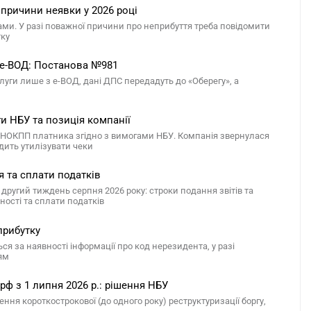
 причини неявки у 2026 році
ами. У разі поважної причини про неприбуття треба повідомити
тку
 е-ВОД: Постанова №981
ги лише з е-ВОД, дані ДПС передадуть до «Оберегу», а
ги НБУ та позиція компанії
 РНОКПП платника згідно з вимогами НБУ. Компанія звернулася
дить утилізувати чеки
я та сплати податків
другий тиждень серпня 2026 року: строки подання звітів та
ості та сплати податків
прибутку
я за наявності інформації про код нерезидента, у разі
ям
рф з 1 липня 2026 р.: рішення НБУ
ня короткострокової (до одного року) реструктуризації боргу,