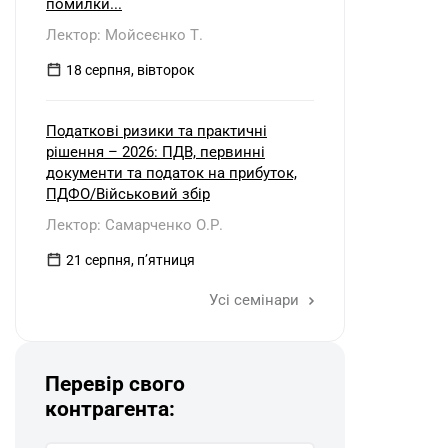
помилки...
Лектор: Мойсеєнко Т.
18 серпня, вівторок
Податкові ризики та практичні
рішення – 2026: ПДВ, первинні
документи та податок на прибуток,
ПДФО/Військовий збір
Лектор: Самарченко О.Р.
21 серпня, пʼятниця
Усі семінари
Перевір свого
контрагента: