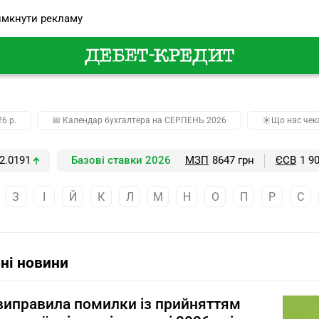
мкнути рекламу
26 р.
📅 Календар бухгалтера на СЕРПЕНЬ 2026
☀️Що нас чек
2.0191
Базові ставки 2026
МЗП
8647 грн
ЄСВ
1 9
З
І
Й
К
Л
М
Н
О
П
Р
С
ні новини
иправила помилки із прийняттям