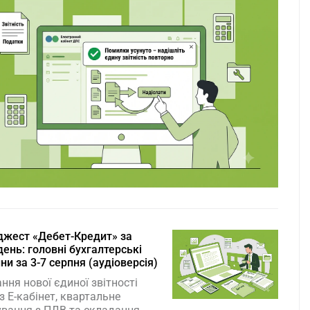
жест «Дебет-Кредит» за
ень: головні бухгалтерські
ни за 3-7 серпня (аудіоверсія)
ння нової єдиної звітності
з Е-кабінет, квартальне