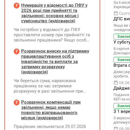
За 6 міся
збереження заробітної плати під час
Нумерація у відомості до ПФУ у
Харківщи
призупинення діяльності
2026 році при прийнятті та
Сього
підприємства?
звільненні: основне місце і
ДПС вип
сумісництво (аудіоверсія)
Якщо ви 
Чи потрібно у відомості до ПФУ
«невідпо
проставляти номер при прийнятті та
Важли
звільненні працівника? Якщо особа
У субот
одночасно працювала за основним
8 серпня 
місцем роботи та за сумісництвом,
Розрахунок внеску на підтримку
Докладні
чи рахується це як два роботодавці?
працевлаштування осіб з
Важли
інвалідністю та виплати за
Втрата 
затримку розрахунку
(аудіоверсія)
Деякі укр
зробити,
Чи береться сума, нарахована
08.08
працівнику за час затримки
Дайджес
розрахунку в разі звільнення при
Подання 
обчсиленні середньомісячної
КЕП за н
заробітної плати (винагороди), для
Розрахунок компенсації при
Важли
розрахунку внеску на підтримку
звільненні, якщо немає
З 1 вер
працевлаштування осіб з
повністю відпрацьованого
інвалідністю?
місяця (аудіоверсія)
З вересня
діятимуть
Працівник звільняється 29.07.2026
08.08