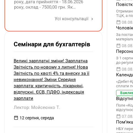
року, дата прийняття - 18.06.2026
Повістк
року, оклад - 7500,00 грн. Як
Отриманн
розрахувати компенсацію трьох
ТЦК, а п
невикористаних днів відпустки при
Усі консультації
08.08
звільненні?
Чоловік
За поста
матеріал
Семінари для бухгалтерів
08.08
Персона
З 1 серп
Великі зарплатні зміни! Зарплатна
до регул
Звітність по-новому з липня! Нова
08.08
Звітність по квоті 4% та внеску за її
Календа
невиконання! Зміни Середня
«Дебет-К
зарплата: критичність, лікарняні,
сплати п
відпускні. ЄСВ, ПДФО, індексація
Важли
зарплати
Відсутн
Поле «Ко
Лектор: Мойсеєнко Т.
відсутно
07.08
12 серпня, середа
Помʼякш
НБУ пере