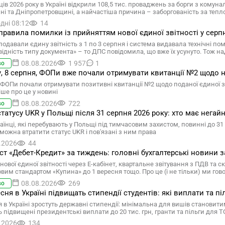
ців 2026 року в Україні відкрили 108,5 тис. проваджень за борги з комун
ні та Дніпропетровщині, а найчастіша причина – заборгованість за теп
дні 08:12
14
равила помилки із прийняттям нової єдиної звітності у серпні
подавали єдину звітність з 1 по 3 серпня і система видавала технічні по
відність типу документа» – то ДПС повідомила, що вже їх усунуто. Тож на
08.08.2026
1 957
1
во
у, 8 серпня, ФОПи вже почали отримувати квитанції №2 щодо нов
ФОПи почали отримувати позитивні квитанції №2 щодо поданої єдиної звітн
ше про це у новині
08.08.2026
722
во
статусу UKR у Польщі після 31 серпня 2026 року: хто має негай
аїнці, які перебувають у Польщі під тимчасовим захистом, повинні до 31 
 можна втратити статус UKR і пов'язані з ним права
.2026
44
т «Дебет-Кредит» за тиждень: головні бухгалтерські новини за
нової єдиної звітності через Е-кабінет, квартальне звітування з ПДВ та
овим стандартом «Купина» до 1 вересня тощо. Про це (і не тільки) ми г
08.08.2026
269
во
есня в Україні підвищать стипендії студентів: які виплати та пі
 в Україні зростуть державні стипендії: мінімальна для вишів становити
 підвищені президентські виплати до 20 тис. грн, гранти та пільги для 
.2026
134