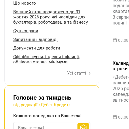
Що нового
поданої 
квартал
Воєнний стан продовжено до 31
жовтня 2026 року: які наслідки для
3 серпн
бухгалтерів, роботодавців та бізнесу
новині
Суть справи
Запитання і відповіді
08.08
Документи для роботи
Oфіційні курси, індекcи інфляції,
облікова ставка, мінімуми
Календа
строки 
Усі статті
«Дебет
важливи
2026 ро
календ
Головне за тиждень
звітнос
від редакції «Дебет-Кредит»
Кожного понеділка на Ваш e-mail
08.08