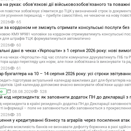
а на руках: обов'язкові дії військовозобов'язаного та поважні
я повістки зобов'язує з'явитися до ТЦК у визначений строк із документ
ісля усунення перешкод – прибути самостійно, не чекаючи на нову повіс
.2026
65
и за кордоном не зможуть отримати консульські послуги без
новою КМУ №981 чоловіки за кордоном отримуватимуть консульські послу
и для штрафів ТЦК формуватимуться автоматично
.2026
60
льні дані в чеках «Укрпошти» з 1 серпня 2026 року: нові вимо
ня на чеках «Укрпошти» під час сплати комуналки друкуватимуть ПІБ та
ятора щодо перегляду цих норм, але поки зобов'язана їх виконувати та ра
.2026
61
р бухгалтера на 10 – 14 серпня 2026 року: усі строки звітуванн
редит» підготував актуальний календар важливих дат для бухгалтерів на 
одатків. Цей календар допоможе вчасно виконувати обов’язки щодо звітн
08.08.2026
528
во
ій код нерезидента: як заповнити додаток ПН до декларації з 
д нерезидента в країні резиденції» додатка ПН до Декларації заповнюєтьс
сті інформації – поле не заповнюється або заповнюється з прокресленн
.2026
35
ення у кредитуванні бізнесу та аграріїв через посилення атак 
дбачив можливість банків не визнавати дефолту боржника в разі здійснен