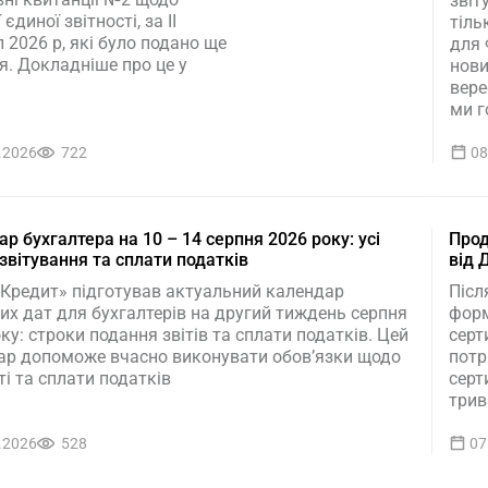
звіт
єдиної звітності, за ІІ
тіль
 2026 р, які було подано ще
для 
я. Докладніше про це у
нови
вере
ми г
.2026
722
08
р бухгалтера на 10 – 14 серпня 2026 року: усі
Прод
звітування та сплати податків
від 
-Кредит» підготував актуальний календар
Післ
х дат для бухгалтерів на другий тиждень серпня
форм
ку: строки подання звітів та сплати податків. Цей
серт
ар допоможе вчасно виконувати обов’язки щодо
потр
ті та сплати податків
серт
трив
.2026
528
07