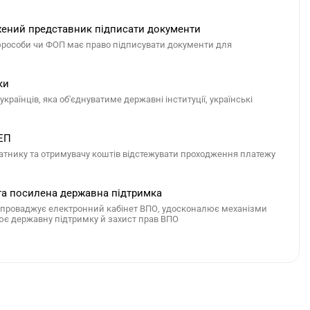
жений представник підписати документи
юрособи чи ФОП має право підписувати документи для
ки
країнців, яка об'єднуватиме державні інституції, українські
СЕП
атнику та отримувачу коштів відстежувати проходження платежу
 та посилена державна підтримка
 запроваджує електронний кабінет ВПО, удосконалює механізми
ює державну підтримку й захист прав ВПО