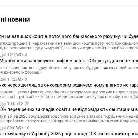
ні новини
и на залишок коштів поточного банківського рахунку: чи буд
вигляді процентів, нарахований на залишок коштів поточного банківсько
ті, не включається до доходу ФОП, оскільки отриманий не від його підп
дні 12:10
4
Міноборони завершують цифровізацію «Оберегу» для всіх чол
еєстрі виявляється відсутність запису про особу, дані про яку надійшли
ся джерело інформації
дні 11:27
8
чка через догляд за онкохворим родичем: чому діагноз не гар
яснили, що сам факт онкологічного захворювання у родича не дає автом
сті I чи II групи або офіційного медичного висновку про потребу в пості
дні 10:05
22
0% перевірених закладів освіти не відповідають санітарни
у півріччі 2026 року Держпродспоживслужба виявила порушення медико-
ше проблеми стосуються санітарного стану приміщень та умов в укриття
дні 09:08
10
а комуналку в Україні у 2026 році: понад 108 тисяч нових про