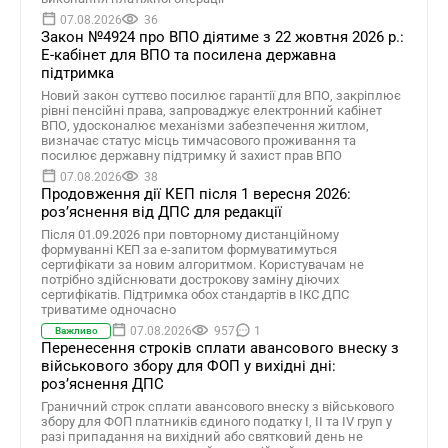
07.08.2026
36
Закон №4924 про ВПО діятиме з 22 жовтня 2026 р.:
Е-кабінет для ВПО та посилена державна
підтримка
Новий закон суттєво посилює гарантії для ВПО, закріплює
рівні пенсійні права, запроваджує електронний кабінет
ВПО, удосконалює механізми забезпечення житлом,
визначає статус місць тимчасового проживання та
посилює державну підтримку й захист прав ВПО
07.08.2026
38
Продовження дії КЕП після 1 вересня 2026:
розʼяснення від ДПС для редакції
Після 01.09.2026 при повторному дистанційному
формуванні КЕП за е-запитом формуватимуться
сертифікати за новим алгоритмом. Користувачам не
потрібно здійснювати дострокову заміну діючих
сертифікатів. Підтримка обох стандартів в ІКС ДПС
триватиме одночасно
07.08.2026
957
1
Важливо
Перенесення строків сплати авансового внеску з
військового збору для ФОП у вихідні дні:
роз’яснення ДПС
Граничний строк сплати авансового внеску з військового
збору для ФОП платників єдиного податку І, ІІ та ІV груп у
разі припадання на вихідний або святковий день не