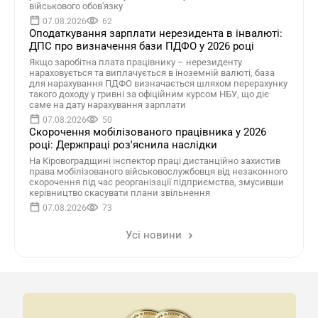
військового обов'язку
07.08.2026
62
Оподаткування зарплати нерезидента в інвалюті:
ДПС про визначення бази ПДФО у 2026 році
Якщо заробітна плата працівнику – нерезиденту
нараховується та виплачується в іноземній валюті, база
для нарахування ПДФО визначається шляхом перерахунку
такого доходу у гривні за офіційним курсом НБУ, що діє
саме на дату нарахування зарплати
07.08.2026
50
Скорочення мобілізованого працівника у 2026
році: Держпраці роз'яснила наслідки
На Кіровоградщині інспектор праці дистанційно захистив
права мобілізованого військовослужбовця від незаконного
скорочення під час реорганізації підприємства, змусивши
керівництво скасувати плани звільнення
07.08.2026
73
Усі новини