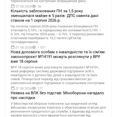
переноситься на наступний операційний день
07.08.2026
56
Кількість заблокованих ПН за 1,5 року
зменшилася майже в 5 разів: ДПС навела дані
станом на 1 серпня 2026 р.
На початок серпня 2026 року показник блокування ПН
становить 0,16%, і в середньому він коливається 0,14% –
0,16%. На початок 2025 року – 0,76%. У переліку ризикових
платників перебувають 13,2 тисячі суб’єктів
господарювання
07.08.2026
1 057
Нова допомога особам з інвалідністю та їх сімʼям:
законопроєкт №14191 можуть розглянути у ВРУ
вже 18 серпня
ВРУ 18 серпня може розглянути законопроєкт №14191,
який реформує систему державної підтримки осіб з
інвалідністю з дитинства, дітей з інвалідністю та їхніх
сімей. Планується перехід від грошових виплат до
комплексної моделі підтримки із соціальними послугами
07.08.2026
177
Неявка на ВЛК без підстав: Міноборони нагадало
про наслідки
У Міністерстві оборони пояснили, що медичний огляд
військово-лікарською комісією є обов’язковим етапом для
визначення придатності до служби, а відмова від нього в
умовах воєнного стану вважається ухиленням від