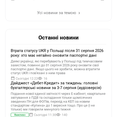
за які звітність не подавалася
туристи
Усі новини за темою
Останні новини
Втрата статусу UKR у Польщі після 31 серпня 2026
року: хто має негайно оновити паспортні дані
Деякі українці, які перебувають у Польщі під тимчасовим
захистом, повинні до 31 серпня 2026 року оновити свої
паспортні дані. Якщо цього не зробити, можна втратити
статус UKR і пов'язані з ним права
Сьогодні 12:22
16
Дайджест «Дебет-Кредит» за тиждень: головні
бухгалтерські новини за 3-7 серпня (аудіоверсія)
Подання нової єдиної звітності через Е-кабінет, квартальне
звітування з ПДВ та складання тільки щомісячних
зведених ПН для ФОПів, перехід на КЕП за новим
стандартом «Купина» до 1 вересня тощо. Про це (і не
тільки) ми говорили минулого тижня
Сьогодні 11:30
140
Важливо