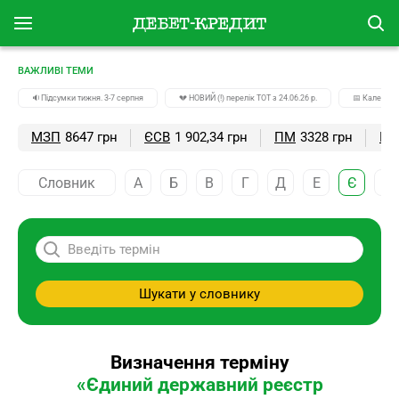
ВАЖЛИВІ ТЕМИ
🔉Підсумки тижня. 3-7 серпня
💔 НОВИЙ (!) перелік ТОТ з 24.06.26 р.
📅 Календар
МЗП
8647 грн
ЄСВ
1 902,34 грн
ПМ
3328 грн
ПС
Словник
А
Б
В
Г
Д
Е
Є
Ж
Шукати у словнику
Визначення терміну
«Єдиний державний реєстр