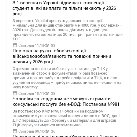
З 1 вересня в Україні підвищать стипендії
студентів: які виплати та пільги чекають у 2026
році
З вересня в Україні зростуть державні стипендії:
мінімальна для вишів становитиме 4000 грн, у коледжах –
3020 грн. Для студентів також діятимуть підвищені
президентські виплати до 20 тис. грн, гранти та пільги для
ТОТ
Сьогодні 11:18
88
Повістка на руках: обов'язкові дії
військовозобов'язаного та поважні причини
неявки у 2026 році
Отримання повістки зобов'язує з'явитися до ТЦК у
визначений строк із документами. У разі поважної
причини про неприбуття треба повідомити ТЦК, а після
усунення перешкод – прибути самостійно, не чекаючи на
нову повістку
Сьогодні 10:11
38
Чоловіки за кордоном не зможуть отримати
консульські послуги без е-ВОД: Постанова №981
За постановою КМУ №981 чоловіки за кордоном
отримуватимуть консульські послуги лише з е-ВОД, дані
ДПС передадуть до «Оберегу», а матеріали для штрафів
ТЦК формуватимуться автоматично
Сьогодні 09:10
36
Персональні дані в чеках «Укрпошти» з 1 серпня