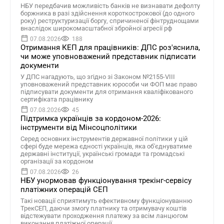
НБУ передбачив можливість банків не визнавати дефолту
боржника в разі здійснення короткострокової (до одного
року) реструктуризації боргу, спричиненої фінтруднощами
внаслідок широкомасштабної збройної агресії рф
07.08.2026
188
Отримання КЕП для працівників: ДПС роз'яснила,
чи може уповноважений представник підписати
документи
У ДПС нагадують, що згідно зі Законом №2155-VIII
уповноважений представник юрособи чи ФОП має право
підписувати документи для отримання кваліфікованого
сертифіката працівнику
07.08.2026
45
Підтримка українців за кордоном-2026:
інструменти від Мінсоцполітики
Серед основних інструментів державної політики у цій
сфері буде мережа єдності українців, яка об'єднуватиме
державні інституції, українські громади та громадські
організації за кордоном
07.08.2026
26
НБУ унормовав функціонування трекінг-сервісу
платіжних операцій СЕП
Такі новації сприятимуть ефективному функціонуванню
ТрекСЕП, даючи змогу платнику та отримувачу коштів
відстежувати проходження платежу за всім ланцюгом
виконання платіжної операції