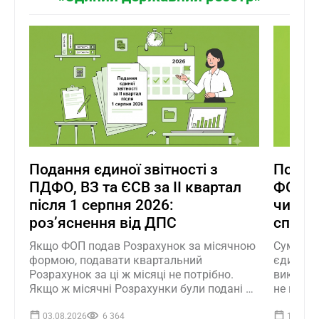
Подання єдиної звітності з
Податк
ПДФО, ВЗ та ЄСВ за ІІ квартал
ФОПом 
після 1 серпня 2026:
чи є в
розʼяснення від ДПС
спрощ
Якщо ФОП подав Розрахунок за місячною
Суми под
формою, подавати квартальний
єдинник
Розрахунок за ці ж місяці не потрібно.
виконан
Якщо ж місячні Розрахунки були подані не
не вклю
за всі місяці кварталу, квартальний
ДПС наг
Розрахунок подається лише за ті місяці,
стосуєть
03.08.2026
6 364
18.06.2