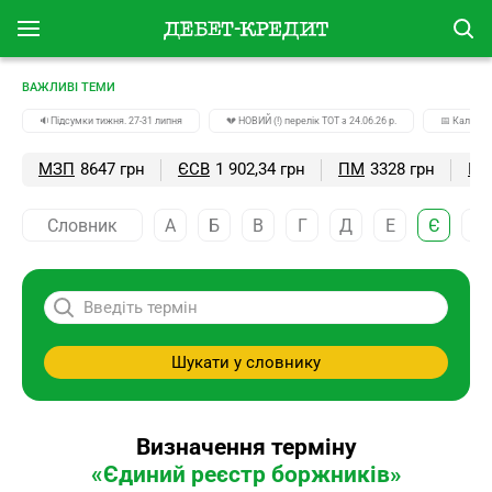
ВАЖЛИВІ ТЕМИ
🔉Підсумки тижня. 27-31 липня
💔 НОВИЙ (!) перелік ТОТ з 24.06.26 р.
📅 Календа
МЗП
8647 грн
ЄСВ
1 902,34 грн
ПМ
3328 грн
ПС
Словник
А
Б
В
Г
Д
Е
Є
Ж
Шукати у словнику
Визначення терміну
«Єдиний реєстр боржників»