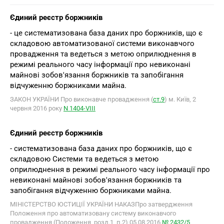
Єдиний реєстр боржників
- це систематизована база даних про боржників, що є
складовою автоматизованої системи виконавчого
провадження та ведеться з метою оприлюднення в
режимі реального часу інформації про невиконані
майнові зобов'язання боржників та запобігання
відчуженню боржниками майна.
ЗАКОН УКРАЇНИ Про виконавче провадження (
ст.9
) м. Київ, 2
червня 2016 року
N 1404-VIII
Єдиний реєстр боржників
- систематизована база даних про боржників, що є
складовою Системи та ведеться з метою
оприлюднення в режимі реального часу інформації про
невиконані майнові зобов'язання боржників та
запобігання відчуженню боржниками майна.
МІНІСТЕРСТВО ЮСТИЦІЇ УКРАЇНИ НАКАЗПро затвердження
Положення про автоматизовану систему виконавчого
провадження (Положення, розд.1, п.2) 05.08.2016
№ 2432/5