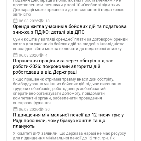
Подання Декларації з помилковим проставленням / не
проставленням позначки у полі 10 «Особливі відмітки»
Декларації може призвести до невизнання її податковою
звітністю
06.08.2026
18
Оренда житла учасників бойових дій та податкова
знижка з ПДФО: деталі від ДПС
Суми коштів у вигляді орендної плати за договором оренди
житла для учасників бойових дій та людей з інвалідністю
внаслідок війни можна включати до податкової знижку
06.08.2026
4
Поранення працівника через обстріл під час
роботи-2026: покроковий алгоритм дій
роботодавців від Держпраці
Якщо працівник отримав травму внаслідок обстрілу,
бомбардування чи інших бойових дій під час виконання
трудових обов'язків, роботодавець зобов'язаний
оперативно організувати допомогу, повідомити
компетентні органи, забезпечити проведення
спецрозслідування
06.08.2026
30
Підвищення мінімальної пенсії до 12 тисяч грн: у
Раді пояснили, чому бракує коштів та що
планують
У Комітеті ВРУ заявили, що держава наразі не має ресурсу
для підвищення мінімальної пенсії до 12 тис. грн. Як