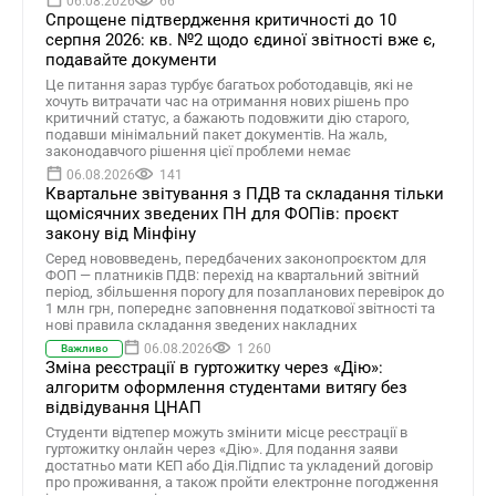
06.08.2026
66
Спрощене підтвердження критичності до 10
серпня 2026: кв. №2 щодо єдиної звітності вже є,
подавайте документи
Це питання зараз турбує багатьох роботодавців, які не
хочуть витрачати час на отримання нових рішень про
критичний статус, а бажають подовжити дію старого,
подавши мінімальний пакет документів. На жаль,
законодавчого рішення цієї проблеми немає
06.08.2026
141
Квартальне звітування з ПДВ та складання тільки
щомісячних зведених ПН для ФОПів: проєкт
закону від Мінфіну
Серед нововведень, передбачених законопроєктом для
ФОП — платників ПДВ: перехід на квартальний звітний
період, збільшення порогу для позапланових перевірок до
1 млн грн, попереднє заповнення податкової звітності та
нові правила складання зведених накладних
06.08.2026
1 260
Важливо
Зміна реєстрації в гуртожитку через «Дію»:
алгоритм оформлення студентами витягу без
відвідування ЦНАП
Студенти відтепер можуть змінити місце реєстрації в
гуртожитку онлайн через «Дію». Для подання заяви
достатньо мати КЕП або Дія.Підпис та укладений договір
про проживання, а також пройти електронне погодження