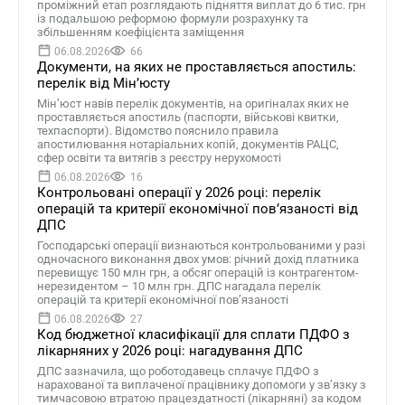
проміжний етап розглядають підняття виплат до 6 тис. грн
із подальшою реформою формули розрахунку та
збільшенням коефіцієнта заміщення
06.08.2026
66
Документи, на яких не проставляється апостиль:
перелік від Мін’юсту
Мін’юст навів перелік документів, на оригіналах яких не
проставляється апостиль (паспорти, військові квитки,
техпаспорти). Відомство пояснило правила
апостилювання нотаріальних копій, документів РАЦС,
сфер освіти та витягів з реєстру нерухомості
06.08.2026
16
Контрольовані операції у 2026 році: перелік
операцій та критерії економічної пов’язаності від
ДПС
Господарські операції визнаються контрольованими у разі
одночасного виконання двох умов: річний дохід платника
перевищує 150 млн грн, а обсяг операцій із контрагентом-
нерезидентом – 10 млн грн. ДПС нагадала перелік
операцій та критерії економічної пов’язаності
06.08.2026
27
Код бюджетної класифікації для сплати ПДФО з
лікарняних у 2026 році: нагадування ДПС
ДПС зазначила, що роботодавець сплачує ПДФО з
нарахованої та виплаченої працівнику допомоги у зв’язку з
тимчасовою втратою працездатності (лікарняні) за кодом