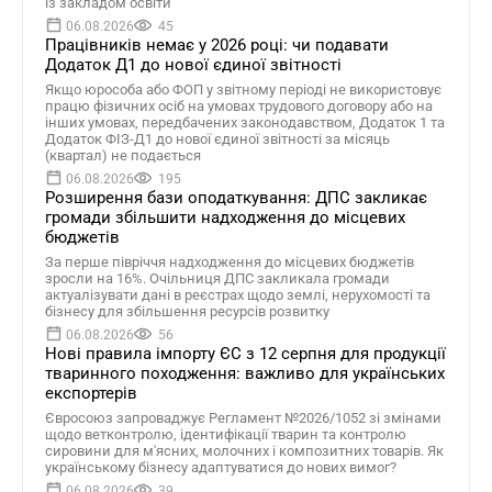
із закладом освіти
06.08.2026
45
Працівників немає у 2026 році: чи подавати
Додаток Д1 до нової єдиної звітності
Якщо юрособа або ФОП у звітному періоді не використовує
працю фізичних осіб на умовах трудового договору або на
інших умовах, передбачених законодавством, Додаток 1 та
Додаток ФІЗ-Д1 до нової єдиної звітності за місяць
(квартал) не подається
06.08.2026
195
Розширення бази оподаткування: ДПС закликає
громади збільшити надходження до місцевих
бюджетів
За перше півріччя надходження до місцевих бюджетів
зросли на 16%. Очільниця ДПС закликала громади
актуалізувати дані в реєстрах щодо землі, нерухомості та
бізнесу для збільшення ресурсів розвитку
06.08.2026
56
Нові правила імпорту ЄС з 12 серпня для продукції
тваринного походження: важливо для українських
експортерів
Євросоюз запроваджує Регламент №2026/1052 зі змінами
щодо ветконтролю, ідентифікації тварин та контролю
сировини для м'ясних, молочних і композитних товарів. Як
українському бізнесу адаптуватися до нових вимог?
06.08.2026
39