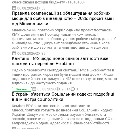
класифікації доходів бюджету «11010100»
06.08.2026
53
Правила компенсації за облаштування робочих
місць для осіб з інвалідністю – 2026: проєкт змін
від Мінекономіки
Мінекономіки повторно оприлюднило проєкт постанови
КМУ щодо змін до Порядку надання компенсації
фактичних витрат на облаштування робочих місць для осіб
з інвалідічністю. Документ передбачає уточнення кола
осіб, вимоги до зарплати та нові підстави для відмови
06.08.2026
39
Квитанції №2 щодо нової єдиної звітності вже
надходять: перевірте Е-кабінет
Радимо перевірити сьогодні квитанції №2 в Е-кабінеті та в
інших програмах, через які були подані нові форми. Якщо
податковий агент отримує кв. №2 позитивну, то все, можна
відпочити до наступного подання
06.08.2026
2 314
3
Важливо
В Україні зʼявиться Соціальний кодекс: подробиці
від міністра соцполітики
Комітет ВРУ з питань соціальної політики та
Мінсоцполітики готують до внесення Соціальний кодекс
України. Документ має систематизувати близько ста
законів, оновити соціальний захист за стандартами ЄС та
запровадити модель адресності й фінансової стійкості