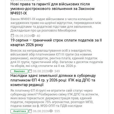
Нові права та гарантії для військових після
умовно-дострокового звільнення за Законом
№4931-ІХ
Закон №4931-ІХ надає військовим з числа колишніх
засуджених право на щорічні відпустки, переведення між
підрозділами та додаткові підстави для звільнення.
Докладніше про це розповіло Міноборони
06.08.2026
40
19 серпня – граничний строк сплати податків за ІI
квартал 2026 року
Внесок за непрацевлаштування осіб з інвалідністю,
військовий збір платниками ЄП ІІІ групи (за новими
рахунками), екоподаток, рентна плата, єдиний податок
для III групи, туристичний збір. Загалом з десяток податків
та зборів, які слід сплатити за ІI кв. 2026 р.
06.08.2026
349
Важливо
Наслідки здачі земельної ділянки в суборенду
платником ЄП 4 гр. у 2026 році: ІПК від ДПС та
коментар редакції
Як платнику ЄП 4 групі не втратити свій статус через
суборенду землі? Розбираємо свіжу ІПК ДПС та аспекти,
яких вона торкається: держреєстрація прав, єдиний
податок, перерахунок 75% агрочастки, розподіл МПЗ,
подача заяви за ф. №20-ОПП та ПДВ-наслідки
06.08.2026
555
Аналітика