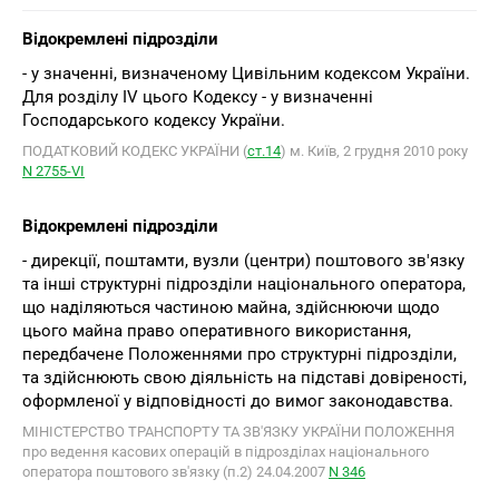
Відокремлені підрозділи
- у значенні, визначеному Цивільним кодексом України.
Для розділу IV цього Кодексу - у визначенні
Господарського кодексу України.
ПОДАТКОВИЙ КОДЕКС УКРАЇНИ (
ст.14
) м. Київ, 2 грудня 2010 року
N 2755-VІ
Відокремлені підрозділи
- дирекції, поштамти, вузли (центри) поштового зв'язку
та інші структурні підрозділи національного оператора,
що наділяються частиною майна, здійснюючи щодо
цього майна право оперативного використання,
передбачене Положеннями про структурні підрозділи,
та здійснюють свою діяльність на підставі довіреності,
оформленої у відповідності до вимог законодавства.
МІНІСТЕРСТВО ТРАНСПОРТУ ТА ЗВ'ЯЗКУ УКРАЇНИ ПОЛОЖЕННЯ
про ведення касових операцій в підрозділах національного
оператора поштового зв'язку (п.2) 24.04.2007
N 346