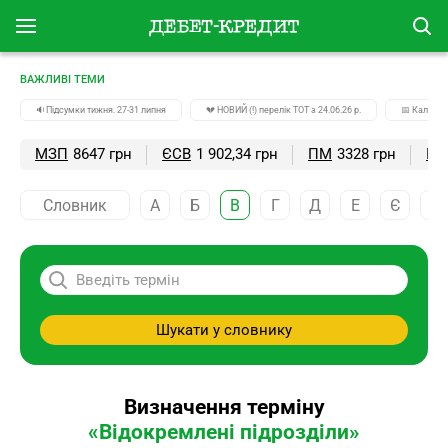
ВАЖЛИВІ ТЕМИ
🔉Підсумки тижня. 27-31 липня
💔 НОВИЙ (!) перелік ТОТ з 24.06.26 р.
📅 Календа
МЗП
8647 грн
ЄСВ
1 902,34 грн
ПМ
3328 грн
ПС
Словник
А
Б
В
Г
Д
Е
Є
Ж
Шукати у словнику
Визначення терміну
«Відокремлені підрозділи»