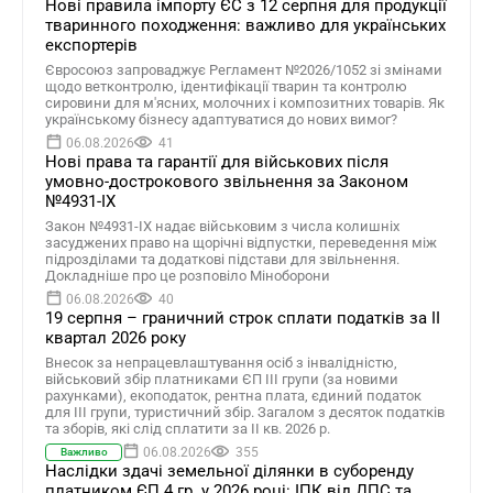
Нові правила імпорту ЄС з 12 серпня для продукції
тваринного походження: важливо для українських
експортерів
Євросоюз запроваджує Регламент №2026/1052 зі змінами
щодо ветконтролю, ідентифікації тварин та контролю
сировини для м'ясних, молочних і композитних товарів. Як
українському бізнесу адаптуватися до нових вимог?
06.08.2026
41
Нові права та гарантії для військових після
умовно-дострокового звільнення за Законом
№4931-ІХ
Закон №4931-ІХ надає військовим з числа колишніх
засуджених право на щорічні відпустки, переведення між
підрозділами та додаткові підстави для звільнення.
Докладніше про це розповіло Міноборони
06.08.2026
40
19 серпня – граничний строк сплати податків за ІI
квартал 2026 року
Внесок за непрацевлаштування осіб з інвалідністю,
військовий збір платниками ЄП ІІІ групи (за новими
рахунками), екоподаток, рентна плата, єдиний податок
для III групи, туристичний збір. Загалом з десяток податків
та зборів, які слід сплатити за ІI кв. 2026 р.
06.08.2026
355
Важливо
Наслідки здачі земельної ділянки в суборенду
платником ЄП 4 гр. у 2026 році: ІПК від ДПС та