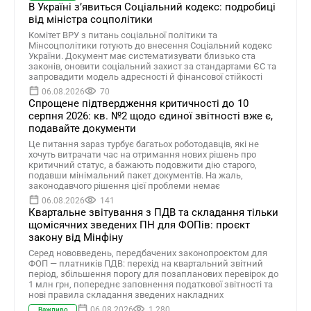
В Україні зʼявиться Соціальний кодекс: подробиці
від міністра соцполітики
Комітет ВРУ з питань соціальної політики та
Мінсоцполітики готують до внесення Соціальний кодекс
України. Документ має систематизувати близько ста
законів, оновити соціальний захист за стандартами ЄС та
запровадити модель адресності й фінансової стійкості
06.08.2026
70
Спрощене підтвердження критичності до 10
серпня 2026: кв. №2 щодо єдиної звітності вже є,
подавайте документи
Це питання зараз турбує багатьох роботодавців, які не
хочуть витрачати час на отримання нових рішень про
критичний статус, а бажають подовжити дію старого,
подавши мінімальний пакет документів. На жаль,
законодавчого рішення цієї проблеми немає
06.08.2026
141
Квартальне звітування з ПДВ та складання тільки
щомісячних зведених ПН для ФОПів: проєкт
закону від Мінфіну
Серед нововведень, передбачених законопроєктом для
ФОП — платників ПДВ: перехід на квартальний звітний
період, збільшення порогу для позапланових перевірок до
1 млн грн, попереднє заповнення податкової звітності та
нові правила складання зведених накладних
06.08.2026
1 280
Важливо