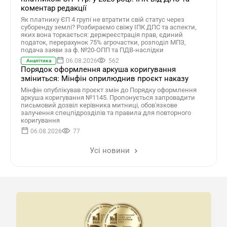
коментар редакції
Як платнику ЄП 4 групі не втратити свій статус через
суборенду землі? Розбираємо свіжу ІПК ДПС та аспекти,
яких вона торкається: держреєстрація прав, єдиний
податок, перерахунок 75% агрочастки, розподіл МПЗ,
подача заяви за ф. №20-ОПП та ПДВ-наслідки
06.08.2026
562
Аналітика
Порядок оформлення аркуша коригування
зміниться: Мінфін оприлюднив проєкт наказу
Мінфін опублікував проєкт змін до Порядку оформлення
аркуша коригування №1145. Пропонується запровадити
письмовий дозвіл керівника митниці, обов'язкове
залучення спецпідрозділів та правила для повторного
коригування
06.08.2026
77
Усі новини