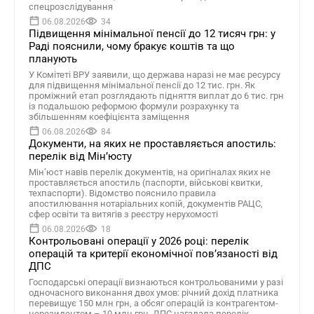
спецрозслідування
06.08.2026
34
Підвищення мінімальної пенсії до 12 тисяч грн: у
Раді пояснили, чому бракує коштів та що
планують
У Комітеті ВРУ заявили, що держава наразі не має ресурсу
для підвищення мінімальної пенсії до 12 тис. грн. Як
проміжний етап розглядають підняття виплат до 6 тис. грн
із подальшою реформою формули розрахунку та
збільшенням коефіцієнта заміщення
06.08.2026
84
Документи, на яких не проставляється апостиль:
перелік від Мін’юсту
Мін’юст навів перелік документів, на оригіналах яких не
проставляється апостиль (паспорти, військові квитки,
техпаспорти). Відомство пояснило правила
апостилювання нотаріальних копій, документів РАЦС,
сфер освіти та витягів з реєстру нерухомості
06.08.2026
18
Контрольовані операції у 2026 році: перелік
операцій та критерії економічної пов’язаності від
ДПС
Господарські операції визнаються контрольованими у разі
одночасного виконання двох умов: річний дохід платника
перевищує 150 млн грн, а обсяг операцій із контрагентом-
нерезидентом – 10 млн грн. ДПС нагадала перелік