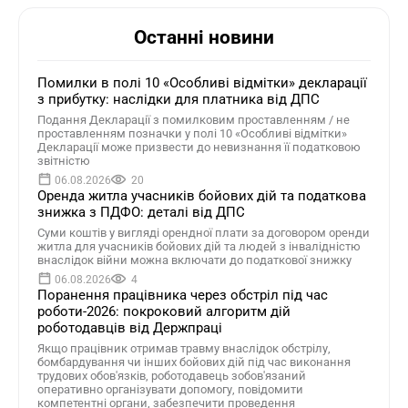
Останні новини
Помилки в полі 10 «Особливі відмітки» декларації
з прибутку: наслідки для платника від ДПС
Подання Декларації з помилковим проставленням / не
проставленням позначки у полі 10 «Особливі відмітки»
Декларації може призвести до невизнання її податковою
звітністю
06.08.2026
20
Оренда житла учасників бойових дій та податкова
знижка з ПДФО: деталі від ДПС
Суми коштів у вигляді орендної плати за договором оренди
житла для учасників бойових дій та людей з інвалідністю
внаслідок війни можна включати до податкової знижку
06.08.2026
4
Поранення працівника через обстріл під час
роботи-2026: покроковий алгоритм дій
роботодавців від Держпраці
Якщо працівник отримав травму внаслідок обстрілу,
бомбардування чи інших бойових дій під час виконання
трудових обов'язків, роботодавець зобов'язаний
оперативно організувати допомогу, повідомити
компетентні органи, забезпечити проведення