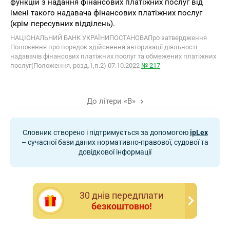
функцій з надання фінансових платіжних послуг від
імені такого надавача фінансових платіжних послуг
(крім пересувних відділень).
НАЦІОНАЛЬНИЙ БАНК УКРАЇНИПОСТАНОВАПро затвердження
Положення про порядок здійснення авторизації діяльності
надавачів фінансових платіжних послуг та обмежених платіжних
послуг(Положення, розд.1,п.2) 07.10.2022
№ 217
До літери «В»
Словник створено і підтримується за допомогою
ipLex
– сучасної бази даних нормативно-правової, судової та
довідкової інформації
30 днiв передплати
безкоштовно!