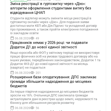
Зміна реєстрації в гуртожитку через «Дію»:
алгоритм оформлення студентами витягу без
відвідування ЦНАП
Студенти відтепер можуть змінити місце реєстрації в
гуртожитку онлайн через «Дію». Для подання заяви
достатньо мати КЕП або Дія.Підпис та укладений договір
про проживання, а також пройти електронне погодження
із закладом освіти
06.08.2026
49
Працівників немає у 2026 році: чи подавати
Додаток Д1 до нової єдиної звітності
Якщо юрособа або ФОП у звітному періоді не використовує
працю фізичних осіб на умовах трудового договору або на
інших умовах, передбачених законодавством, Додаток 1 та
Додаток ФІЗ-Д1 до нової єдиної звітності за місяць
(квартал) не подається
06.08.2026
201
Розширення бази оподаткування: ДПС закликає
громади збільшити надходження до місцевих
бюджетів
За перше півріччя надходження до місцевих бюджетів
зросли на 16%. Очільниця ДПС закликала громади
актуалізувати дані в реєстрах щодо землі, нерухомості та
бізнесу для збільшення ресурсів розвитку
06.08.2026
56