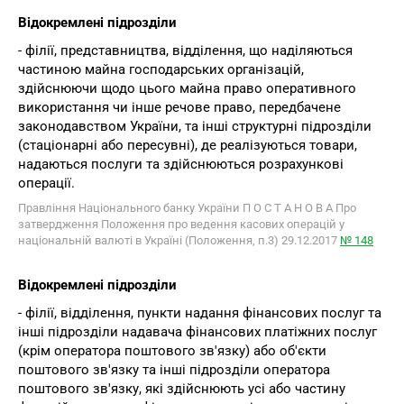
Відокремлені підрозділи
- філії, представництва, відділення, що наділяються
частиною майна господарських організацій,
здійснюючи щодо цього майна право оперативного
використання чи інше речове право, передбачене
законодавством України, та інші структурні підрозділи
(стаціонарні або пересувні), де реалізуються товари,
надаються послуги та здійснюються розрахункові
операції.
Правління Національного банку України П О С Т А Н О В А Про
затвердження Положення про ведення касових операцій у
національній валюті в Україні (Положення, п.3) 29.12.2017
№ 148
Відокремлені підрозділи
- філії, відділення, пункти надання фінансових послуг та
інші підрозділи надавача фінансових платіжних послуг
(крім оператора поштового зв'язку) або об'єкти
поштового зв'язку та інші підрозділи оператора
поштового зв'язку, які здійснюють усі або частину