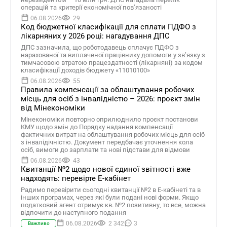
операцій та критерії економічної пов’язаності
06.08.2026
29
Код бюджетної класифікації для сплати ПДФО з
лікарняних у 2026 році: нагадування ДПС
ДПС зазначила, що роботодавець сплачує ПДФО з
нарахованої та виплаченої працівнику допомоги у зв’язку з
тимчасовою втратою працездатності (лікарняні) за кодом
класифікації доходів бюджету «11010100»
06.08.2026
55
Правила компенсації за облаштування робочих
місць для осіб з інвалідністю – 2026: проєкт змін
від Мінекономіки
Мінекономіки повторно оприлюднило проєкт постанови
КМУ щодо змін до Порядку надання компенсації
фактичних витрат на облаштування робочих місць для осіб
з інвалідічністю. Документ передбачає уточнення кола
осіб, вимоги до зарплати та нові підстави для відмови
06.08.2026
43
Квитанції №2 щодо нової єдиної звітності вже
надходять: перевірте Е-кабінет
Радимо перевірити сьогодні квитанції №2 в Е-кабінеті та в
інших програмах, через які були подані нові форми. Якщо
податковий агент отримує кв. №2 позитивну, то все, можна
відпочити до наступного подання
06.08.2026
2 342
3
Важливо