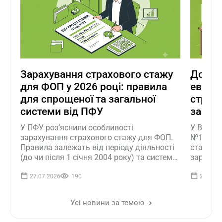
Зарахування страхового стажу
До 36 
для ФОП у 2026 році: правила
еваку
для спрощеної та загальної
страхо
системи від ПФУ
закон
У ПФУ роз’яснили особливості
У ВРУ з
зарахування страхового стажу для ФОП.
№15417 
Правила залежать від періоду діяльності
стажу пе
(до чи після 1 січня 2004 року) та системи
зарплат
оподаткування. Ключовою умовою після
враховув
2004 року залишається сплата внеску, не
незалежн
27.07.2026
190
21.07.2
меншого за мінімальний
пенсійн
Усі новини за темою