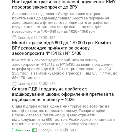
Нові адмінштрафи за фінансові порушення: КМУ
повертає законопроєкт до ВРУ
Законопроєкт від нового Уряду встановить строк
притягнення до адмінвідповідальності за порушення
законодавства з фінпитань та підвищить штрафи: для І
порушення — зі 136–255 грн до 850–1190 грн, для
повторного — зі 170–340 грн до 1020–1360 грн
Сьогодні 12:03
432
Мовні штрафи від 6 800 до 170 000 грн: Комітет
ВРУ рекомендує прийняти за основу
законопроєкти №15412 і №15430
Комітет ВРУ рекомендував прийняти за основу
законопроєкти №15412 та №15430: за мовні порушення
штрафи зростуть до 6,8–17 тис. грн (повторно — до 20,4–
25,5 тис.), а за музику мовою агресора — від 8,5–17 тис. до
85–170 тис. грн
Сьогодні 11:53
157
Сплата ПДВ і податку на прибуток з
відшкодування шкоди: оформлення претензії та
відображення в обліку – 2026
Є два підприємства: одне з них торгує або зберігає на
складі товари, що належать іншому. Товари згоріли.
Власник товарів (платник ПДВ) має отримати
відшкодування на 600 тис. грн. Розбираємо, як написати
претензію та відобразити це в обліку обох сторін
Сьогодні 11:30
583
Аналітика