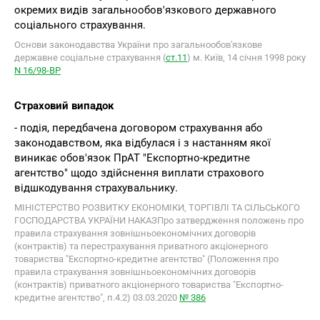
окремих видів загальнообов'язкового державного
соціального страхування.
Основи законодавства України про загальнообов'язкове
державне соціальне страхування (
ст.11
) м. Київ, 14 січня 1998 року
N 16/98-ВР
Страховий випадок
- подія, передбачена договором страхування або
законодавством, яка відбулася і з настанням якої
виникає обов'язок ПрАТ "Експортно-кредитне
агентство" щодо здійснення виплати страхового
відшкодування страхувальнику.
МІНІСТЕРСТВО РОЗВИТКУ ЕКОНОМІКИ, ТОРГІВЛІ ТА СІЛЬСЬКОГО
ГОСПОДАРСТВА УКРАЇНИ НАКАЗПро затвердження положень про
правила страхування зовнішньоекономічних договорів
(контрактів) та перестрахування приватного акціонерного
товариства "Експортно-кредитне агентство" (Положення про
правила страхування зовнішньоекономічних договорів
(контрактів) приватного акціонерного товариства "Експортно-
кредитне агентство", п.4.2) 03.03.2020
№ 386