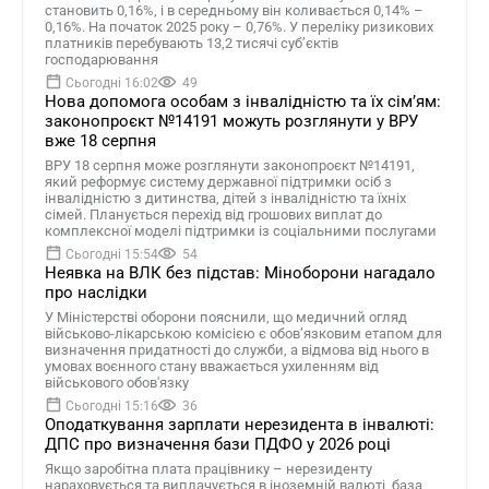
становить 0,16%, і в середньому він коливається 0,14% –
0,16%. На початок 2025 року – 0,76%. У переліку ризикових
платників перебувають 13,2 тисячі суб’єктів
господарювання
Сьогодні 16:02
49
Нова допомога особам з інвалідністю та їх сімʼям:
законопроєкт №14191 можуть розглянути у ВРУ
вже 18 серпня
ВРУ 18 серпня може розглянути законопроєкт №14191,
який реформує систему державної підтримки осіб з
інвалідністю з дитинства, дітей з інвалідністю та їхніх
сімей. Планується перехід від грошових виплат до
комплексної моделі підтримки із соціальними послугами
Сьогодні 15:54
54
Неявка на ВЛК без підстав: Міноборони нагадало
про наслідки
У Міністерстві оборони пояснили, що медичний огляд
військово-лікарською комісією є обов’язковим етапом для
визначення придатності до служби, а відмова від нього в
умовах воєнного стану вважається ухиленням від
військового обов'язку
Сьогодні 15:16
36
Оподаткування зарплати нерезидента в інвалюті:
ДПС про визначення бази ПДФО у 2026 році
Якщо заробітна плата працівнику – нерезиденту
нараховується та виплачується в іноземній валюті, база