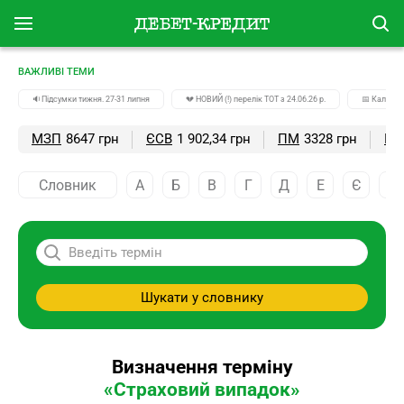
ВАЖЛИВІ ТЕМИ
🔉Підсумки тижня. 27-31 липня
💔 НОВИЙ (!) перелік ТОТ з 24.06.26 р.
📅 Календа
МЗП
8647 грн
ЄСВ
1 902,34 грн
ПМ
3328 грн
ПС
Словник
А
Б
В
Г
Д
Е
Є
Ж
Шукати у словнику
Визначення терміну
«Страховий випадок»