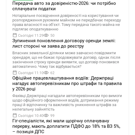
Передача авто за довіреністю-2026: чи потрібно
сплачувати податки
Нотаріальне посвідчення довіреності на користування чи
розпорядження рухомим майном не передбачає переходу
права власності на об’єкт. Тому передача такого майна не
підлягає оподаткуванню
Сьогодні 11:29
50
Зупинення поновлення договору оренди землі:
лист стороні чи заява до реєстру
Власник земельної ділянки може завчасно повідомити
орендаря, що не бажає продовжувати договір, однак після
закінчення строку оренди виявити, що договір поновився
автоматично. Чому так відбувається?
Сьогодні 11:10
62
Офіційне працевлаштування водіїв: Держпраці
нагадує автоперевізникам про штрафи та правила
у 2026 році
Фахівці Держпраці нагадали автоперевізникам про вимоги
щодо офіційного оформлення водіїв, дотримання режиму
праці й відпочинку та важливість уникнення штрафів за
нелегальну зайнятість
Сьогодні 10:40
99
Гіг-спеціалісти, які мали щорічну оплачувану
перерву, мають доплатити ПДФО до 18% та ВЗ 5%,
– позиція ДПС