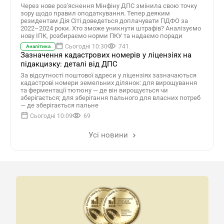
Через нове роз'яснення Мінфіну ДПС змінила свою точку
зору щодо правил оподаткування. Тепер деяким
резидентам Дія Сіті доведеться доплачувати ПДФО за
2022–2024 роки. Хто зможе уникнути штрафів? Аналізуємо
нову ІПК, розбираємо норми ПКУ та надаємо поради
Сьогодні 10:30
741
Аналітика
Зазначення кадастрових номерів у ліцензіях на
підакцизку: деталі від ДПС
За відсутності поштової адреси у ліцензіях зазначаються
кадастрові номери земельних ділянок: для вирощування
та ферментації тютюну — де він вирощується чи
зберігається; для зберігання пального для власних потреб
— де зберігається пальне
Сьогодні 10:09
69
Усі новини