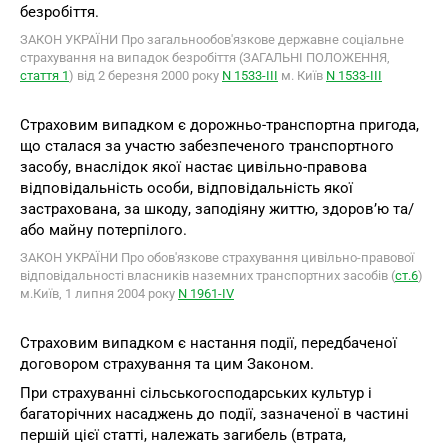
безробіття.
ЗАКОН УКРАЇНИ Про загальнообов'язкове державне соціальне
страхування на випадок безробіття (ЗАГАЛЬНІ ПОЛОЖЕННЯ,
стаття 1
) від 2 березня 2000 року
N 1533-III
м. Київ
N 1533-III
Страховим випадком є дорожньо-транспортна пригода,
що сталася за участю забезпеченого транспортного
засобу, внаслідок якої настає цивільно-правова
відповідальність особи, відповідальність якої
застрахована, за шкоду, заподіяну життю, здоров’ю та/
або майну потерпілого.
ЗАКОН УКРАЇНИ Про обов'язкове страхування цивільно-правової
відповідальності власників наземних транспортних засобів (
ст.6
)
м.Київ, 1 липня 2004 року
N 1961-ІV
Страховим випадком є настання події, передбаченої
договором страхування та цим Законом.
При страхуванні сільськогосподарських культур і
багаторічних насаджень до події, зазначеної в частині
першій цієї статті, належать загибель (втрата,