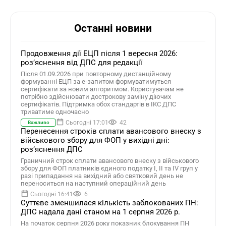
Останні новини
Продовження дії ЕЦП після 1 вересня 2026:
розʼяснення від ДПС для редакції
Після 01.09.2026 при повторному дистанційному
формуванні ЕЦП за е-запитом формуватимуться
сертифікати за новим алгоритмом. Користувачам не
потрібно здійснювати дострокову заміну діючих
сертифікатів. Підтримка обох стандартів в ІКС ДПС
триватиме одночасно
Сьогодні 17:01
42
Важливо
Перенесення строків сплати авансового внеску з
військового збору для ФОП у вихідні дні:
роз’яснення ДПС
Граничний строк сплати авансового внеску з військового
збору для ФОП платників єдиного податку І, ІІ та ІV груп у
разі припадання на вихідний або святковий день не
переноситься на наступний операційний день
Сьогодні 16:41
6
Суттєве зменшилася кількість заблокованих ПН:
ДПС надала дані станом на 1 серпня 2026 р.
На початок серпня 2026 року показник блокування ПН