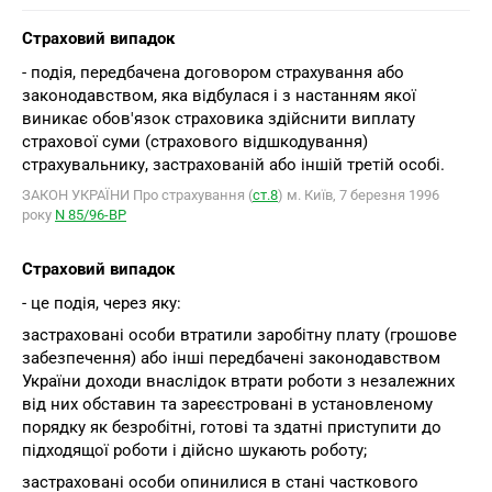
Страховий випадок
- подія, передбачена договором страхування або
законодавством, яка відбулася і з настанням якої
виникає обов'язок страховика здійснити виплату
страхової суми (страхового відшкодування)
страхувальнику, застрахованій або іншій третій особі.
ЗАКОН УКРАЇНИ Про страхування (
ст.8
) м. Київ, 7 березня 1996
року
N 85/96-ВР
Страховий випадок
- це подія, через яку:
застраховані особи втратили заробітну плату (грошове
забезпечення) або інші передбачені законодавством
України доходи внаслідок втрати роботи з незалежних
від них обставин та зареєстровані в установленому
порядку як безробітні, готові та здатні приступити до
підходящої роботи і дійсно шукають роботу;
застраховані особи опинилися в стані часткового