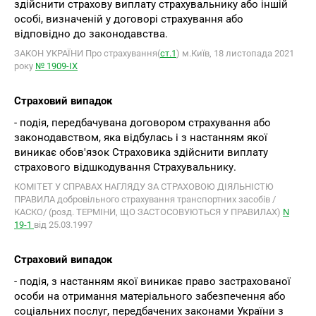
здійснити страхову виплату страхувальнику або іншій
особі, визначеній у договорі страхування або
відповідно до законодавства.
ЗАКОН УКРАЇНИ Про страхування(
ст.1
) м.Київ, 18 листопада 2021
року
№ 1909-IX
Страховий випадок
- подія, передбачувана договором страхування або
законодавством, яка відбулась і з настанням якої
виникає обов'язок Страховика здійснити виплату
страхового відшкодування Страхувальнику.
КОМІТЕТ У СПРАВАХ НАГЛЯДУ ЗА СТРАХОВОЮ ДІЯЛЬНІСТЮ
ПРАВИЛА добровільного страхування транспортних засобів /
КАСКО/ (розд. ТЕРМІНИ, ЩО ЗАСТОСОВУЮТЬСЯ У ПРАВИЛАХ)
N
19-1
від 25.03.1997
Страховий випадок
- подія, з настанням якої виникає право застрахованої
особи на отримання матеріального забезпечення або
соціальних послуг, передбачених законами України з