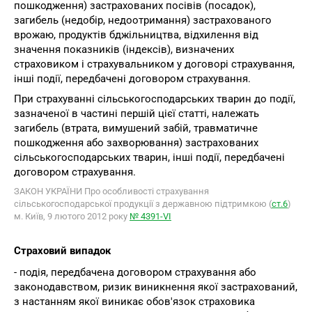
пошкодження) застрахованих посівів (посадок),
загибель (недобір, недоотримання) застрахованого
врожаю, продуктів бджільництва, відхилення від
значення показників (індексів), визначених
страховиком і страхувальником у договорі страхування,
інші події, передбачені договором страхування.
При страхуванні сільськогосподарських тварин до події,
зазначеної в частині першій цієї статті, належать
загибель (втрата, вимушений забій, травматичне
пошкодження або захворювання) застрахованих
сільськогосподарських тварин, інші події, передбачені
договором страхування.
ЗАКОН УКРАЇНИ Про особливості страхування
сільськогосподарської продукції з державною підтримкою (
ст.6
)
м. Київ, 9 лютого 2012 року
№ 4391-VІ
Страховий випадок
- подія, передбачена договором страхування або
законодавством, ризик виникнення якої застрахований,
з настанням якої виникає обов'язок страховика