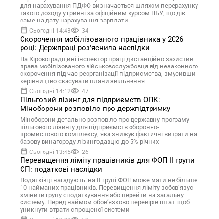
для нарахування ПДФО визначається шляхом перерахунку
такого доходу у гривні за офіційним курсом НБУ, що діє
саме на дату нарахування зарплати
Сьогодні 14:43
34
Скорочення мобілізованого працівника у 2026
році: Держпраці роз'яснила наслідки
На Кіровоградщині інспектор праці дистанційно захистив
права мобілізованого військовослужбовця від незаконного
скорочення під час реорганізації підприємства, змусивши
керівництво скасувати плани звільнення
Сьогодні 14:12
47
Пільговий лізинг для підприємств ОПК:
Міноборони розповіло про держпідтримку
Міноборони детально розповіло про державну програму
пільгового лізингу для підприємств оборонно-
промислового комплексу, яка знижує фактичні витрати на
базову винагороду лізингодавцю до 5% річних
Сьогодні 13:45
26
Перевищення ліміту працівників для ФОП II групи
ЄП: податкові наслідки
Податківці нагадують: на II групі ФОП може мати не більше
10 найманих працівників. Перевищення ліміту зобов’язує
змінити групу оподаткування або перейти на загальну
систему. Перед наймом обов’язково перевірте штат, щоб
уникнути втрати спрощеної системи