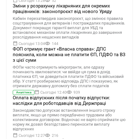
Сьогодні 13:28
52
Зміни у розрахунку лікарняних для окремих
працівників: законопроєкт від нового Уряду
Кабмін перезатвердив законопроєкт, що змінює правила
соцстрахування для ветеранів і постраждалих працівників.
Документ покращує гарантії виплат для УБД та
встановлює механізм оплати лікарняних до завершення
розслідування нещасних випадків
Сьогодні 13:04
144
ФОП отримує грант «Власна справа»: ДПС
пояснила, коли можна не платити ЄП, ПДФО та ВЗ
з цієї суми
ФОПи часто отримують мікрогранти, але одразу
починають хвилюватися: чи ввійде ця сума в дохід
платника ЄП, чи доведеться платити ПДФО та військовий
збір. У статті розбираємо відповідь ДПС і показуємо, як
отримати державну допомогу без сплати податків
Сьогодні 12:40
939
Аналітика
Оплата відпускних після початку відпустки:
наслідки для роботодавців від Держпраці
Законодавство допускає встановлення іншого строку
виплати, якщо це прямо передбачено трудовим або
колективним договором. Водночас не варто сприймати цю
норму як дозвіл безпідставно переносити виплату
відпускних
Сьогодні 12:27
216