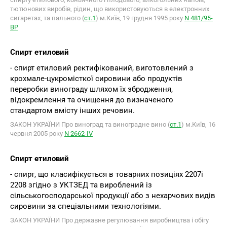
тютюнових виробів, рідин, що використовуються в електронних
сигаретах, та пального (
ст.1
) м.Київ, 19 грудня 1995 року
N 481/95-
ВР
Спирт етиловий
- спирт етиловий ректифікований, виготовлений з
крохмале-цукромісткої сировини або продуктів
переробки винограду шляхом їх збродження,
відокремлення та очищення до визначеного
стандартом вмісту інших речовин.
ЗАКОН УКРАЇНИ Про виноград та виноградне вино (
ст.1
) м.Київ, 16
червня 2005 року
N 2662-ІV
Спирт етиловий
- спирт, що класифікується в товарних позиціях 2207і
2208 згідно з УКТЗЕД та вироблений із
сільськогосподарської продукції або з нехарчових видів
сировини за спеціальними технологіями.
ЗАКОН УКРАЇНИ Про державне регулювання виробництва і обігу