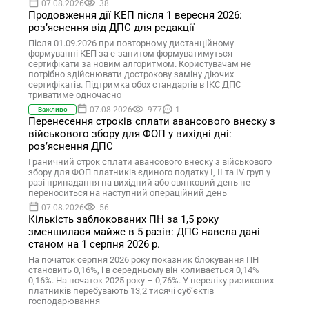
07.08.2026
38
Продовження дії КЕП після 1 вересня 2026:
розʼяснення від ДПС для редакції
Після 01.09.2026 при повторному дистанційному
формуванні КЕП за е-запитом формуватимуться
сертифікати за новим алгоритмом. Користувачам не
потрібно здійснювати дострокову заміну діючих
сертифікатів. Підтримка обох стандартів в ІКС ДПС
триватиме одночасно
07.08.2026
977
1
Важливо
Перенесення строків сплати авансового внеску з
військового збору для ФОП у вихідні дні:
роз’яснення ДПС
Граничний строк сплати авансового внеску з військового
збору для ФОП платників єдиного податку І, ІІ та ІV груп у
разі припадання на вихідний або святковий день не
переноситься на наступний операційний день
07.08.2026
56
Кількість заблокованих ПН за 1,5 року
зменшилася майже в 5 разів: ДПС навела дані
станом на 1 серпня 2026 р.
На початок серпня 2026 року показник блокування ПН
становить 0,16%, і в середньому він коливається 0,14% –
0,16%. На початок 2025 року – 0,76%. У переліку ризикових
платників перебувають 13,2 тисячі суб’єктів
господарювання