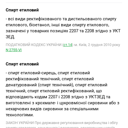
Спирт етиловий
- всі види ректифікованого та дистильованого спирту
етилового, біоетанол, інші види спирту етилового,
зазначені у товарних позиціях 2207 та 2208 згідно з УКТ
ЗЕД.
ПОДАТКОВИЙ КОДЕКС УКРАЇНИ (
ст.14
) м. Київ, 2 грудня 2010 року
N 2755-VІ
Спирт етиловий
- спирт етиловий-сирець, спирт етиловий
ректифікований технічний, спирт етиловий
денатурований (спирт технічний), спирт етиловий
технічний, спирт етиловий ректифікований, що
відповідають кодам 2207 і 2208 згідно з УКТЗЕД та
виготовлені з крохмале- і цукровмісної сировини або з
нехарчових видів сировини за спеціальними
технологіями.
ЗАКОН УКРАЇНИ Про державне регулювання виробництва і обігу
спирту етилового, коньячного і плодового, алкогольних напоїв,