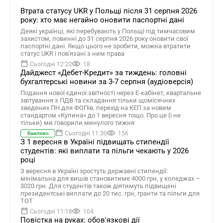
Втрата статусу UKR у Польщі після 31 серпня 2026
року: хто має негайно оновити паспортні дані
Деякі українці, які перебувають у Польщі під тимчасовим
захистом, повинні до 31 серпня 2026 року оновити свої
паспортні дані. Якщо цього не зробити, можна втратити
статус UKR і пов'язані з ним права
Сьогодні 12:22
18
Дайджест «Дебет-Кредит» за тиждень: головні
бухгалтерські новини за 3-7 серпня (аудіоверсія)
Подання нової єдиної звітності через Е-кабінет, квартальне
звітування з ПДВ та складання тільки щомісячних
зведених ПН для ФОПів, перехід на КЕП за новим
стандартом «Купина» до 1 вересня тощо. Про це (і не
тільки) ми говорили минулого тижня
Сьогодні 11:30
156
Важливо
З 1 вересня в Україні підвищать стипендії
студентів: які виплати та пільги чекають у 2026
році
З вересня в Україні зростуть державні стипендії:
мінімальна для вишів становитиме 4000 грн, у коледжах –
3020 грн. Для студентів також діятимуть підвищені
президентські виплати до 20 тис. грн, гранти та пільги для
ТОТ
Сьогодні 11:18
104
Повістка на руках: обов'язкові дії