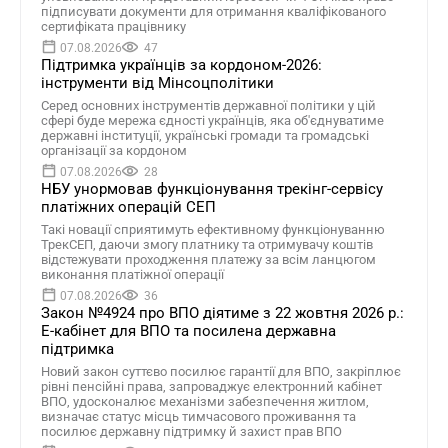
підписувати документи для отримання кваліфікованого
сертифіката працівнику
07.08.2026
47
Підтримка українців за кордоном-2026:
інструменти від Мінсоцполітики
Серед основних інструментів державної політики у цій
сфері буде мережа єдності українців, яка об'єднуватиме
державні інституції, українські громади та громадські
організації за кордоном
07.08.2026
28
НБУ унормовав функціонування трекінг-сервісу
платіжних операцій СЕП
Такі новації сприятимуть ефективному функціонуванню
ТрекСЕП, даючи змогу платнику та отримувачу коштів
відстежувати проходження платежу за всім ланцюгом
виконання платіжної операції
07.08.2026
36
Закон №4924 про ВПО діятиме з 22 жовтня 2026 р.:
Е-кабінет для ВПО та посилена державна
підтримка
Новий закон суттєво посилює гарантії для ВПО, закріплює
рівні пенсійні права, запроваджує електронний кабінет
ВПО, удосконалює механізми забезпечення житлом,
визначає статус місць тимчасового проживання та
посилює державну підтримку й захист прав ВПО