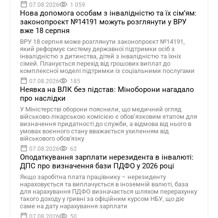
07.08.2026
1 059
Нова допомога особам з інвалідністю та їх сімʼям:
законопроєкт №14191 можуть розглянути у ВРУ
вже 18 серпня
ВРУ 18 серпня може розглянути законопроєкт №14191,
який реформує систему державної підтримки осіб з
інвалідністю з дитинства, дітей з інвалідністю та їхніх
сімей. Планується перехід від грошових виплат до
комплексної моделі підтримки із соціальними послугами
07.08.2026
185
Неявка на ВЛК без підстав: Міноборони нагадало
про наслідки
У Міністерстві оборони пояснили, що медичний огляд
військово-лікарською комісією є обов’язковим етапом для
визначення придатності до служби, а відмова від нього в
умовах воєнного стану вважається ухиленням від
військового обов'язку
07.08.2026
62
Оподаткування зарплати нерезидента в інвалюті:
ДПС про визначення бази ПДФО у 2026 році
Якщо заробітна плата працівнику – нерезиденту
нараховується та виплачується в іноземній валюті, база
для нарахування ПДФО визначається шляхом перерахунку
такого доходу у гривні за офіційним курсом НБУ, що діє
саме на дату нарахування зарплати
07.08.2026
50