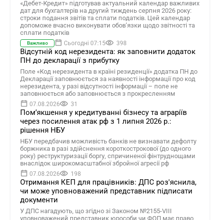
«Дебет-Кредит» підготував актуальний календар важливих
дат для бухгалтерів на другий тиждень серпня 2026 року:
строки подання звітів та сплати податків. Цей календар
допоможе вчасно виконувати обов’язки щодо звітності та
сплати податків
Сьогодні 07:15
398
Важливо
Відсутній код нерезидента: як заповнити додаток
ПН до декларації з прибутку
Поле «Код нерезидента в країні резиденції» додатка ПН до
Декларації заповнюється за наявності інформації про код
нерезидента, у разі відсутності інформації – поле не
заповнюється або заповнюється з прокресленням
07.08.2026
31
Помʼякшення у кредитуванні бізнесу та аграріїв
через посилення атак рф з 1 липня 2026 р.:
рішення НБУ
НБУ передбачив можливість банків не визнавати дефолту
боржника в разі здійснення короткострокової (до одного
року) реструктуризації боргу, спричиненої фінтруднощами
внаслідок широкомасштабної збройної агресії рф
07.08.2026
198
Отримання КЕП для працівників: ДПС роз'яснила,
чи може уповноважений представник підписати
документи
У ДПС нагадують, що згідно зі Законом №2155-VIII
уповноважений представник юрособи чи ФОП має право