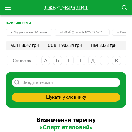
ВАЖЛИВІ ТЕМИ
🔉Підсумки тижня. 3-7 серпня
💔 НОВИЙ (!) перелік ТОТ з 24.06.26 р.
📅 Календар
МЗП
8647 грн
ЄСВ
1 902,34 грн
ПМ
3328 грн
ПС
Словник
А
Б
В
Г
Д
Е
Є
Ж
Шукати у словнику
Визначення терміну
«Спирт етиловий»