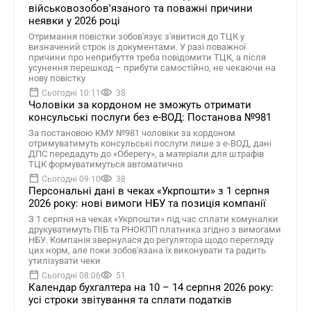
військовозобов'язаного та поважні причини
неявки у 2026 році
Отримання повістки зобов'язує з'явитися до ТЦК у
визначений строк із документами. У разі поважної
причини про неприбуття треба повідомити ТЦК, а після
усунення перешкод – прибути самостійно, не чекаючи на
нову повістку
Сьогодні 10:11
38
Чоловіки за кордоном не зможуть отримати
консульські послуги без е-ВОД: Постанова №981
За постановою КМУ №981 чоловіки за кордоном
отримуватимуть консульські послуги лише з е-ВОД, дані
ДПС передадуть до «Оберегу», а матеріали для штрафів
ТЦК формуватимуться автоматично
Сьогодні 09:10
38
Персональні дані в чеках «Укрпошти» з 1 серпня
2026 року: нові вимоги НБУ та позиція компанії
З 1 серпня на чеках «Укрпошти» під час сплати комуналки
друкуватимуть ПІБ та РНОКПП платника згідно з вимогами
НБУ. Компанія звернулася до регулятора щодо перегляду
цих норм, але поки зобов'язана їх виконувати та радить
утилізувати чеки
Сьогодні 08:06
51
Календар бухгалтера на 10 – 14 серпня 2026 року:
усі строки звітування та сплати податків