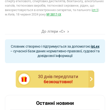
спирту етилового, спиртових дистилятів, біоетанолу, алкогольних
напоїв, тютюнових виробів, тютюнової сировини, рідин, що
використовуються в електронних сигаретах, та пального (
ст.1
)
м.Київ, 18 червня 2024 року
№ 3817-IX
До літери «С»
Словник створено і підтримується за допомогою
ipLex
– сучасної бази даних нормативно-правової, судової та
довідкової інформації
30 днiв передплати
безкоштовно!
Останні новини