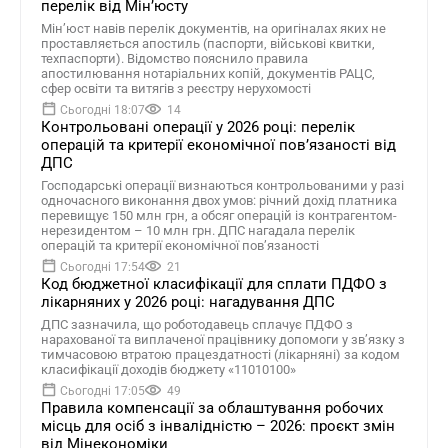
перелік від Мін’юсту
Мін’юст навів перелік документів, на оригіналах яких не
проставляється апостиль (паспорти, військові квитки,
техпаспорти). Відомство пояснило правила
апостилювання нотаріальних копій, документів РАЦС,
сфер освіти та витягів з реєстру нерухомості
Сьогодні 18:07
14
Контрольовані операції у 2026 році: перелік
операцій та критерії економічної пов’язаності від
ДПС
Господарські операції визнаються контрольованими у разі
одночасного виконання двох умов: річний дохід платника
перевищує 150 млн грн, а обсяг операцій із контрагентом-
нерезидентом – 10 млн грн. ДПС нагадала перелік
операцій та критерії економічної пов’язаності
Сьогодні 17:54
21
Код бюджетної класифікації для сплати ПДФО з
лікарняних у 2026 році: нагадування ДПС
ДПС зазначила, що роботодавець сплачує ПДФО з
нарахованої та виплаченої працівнику допомоги у зв’язку з
тимчасовою втратою працездатності (лікарняні) за кодом
класифікації доходів бюджету «11010100»
Сьогодні 17:05
49
Правила компенсації за облаштування робочих
місць для осіб з інвалідністю – 2026: проєкт змін
від Мінекономіки