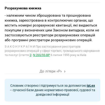
Розрахункова книжка
- належним чином зброшурована та прошнурована
книжка, зареєстрована в контролюючих органах, що
містить номерні розрахункові квитанції, які видаються
покупцям у визначених цим Законом випадках, коли не
застосовуються реєстратори розрахункових операцій
або програмні реєстратори розрахункових операцій.
З А К О Н У К Р А Ї Н И Про застосування реєстраторів
розрахункових операцій у сфері торгівлі, громадського харчування
та послуг (стаття
2
)
N 265/95-ВР
6 липня 1995 року м.Київ
До літери «Р»
Словник створено і підтримується за допомогою
ipLex
– сучасної бази даних нормативно-правової, судової та
довідкової інформації