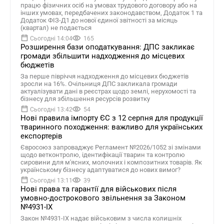
працю фізичних осіб на умовах трудового договору або на
інших умовах, передбачених законодавством, Додаток 1 та
Додаток ФІЗ-Д1 до нової єдиної звітності за місяць
(квартал) не подається
Сьогодні 14:04
165
Розширення бази оподаткування: ДПС закликає
громади збільшити надходження до місцевих
бюджетів
За перше півріччя надходження до місцевих бюджетів
зросли на 16%. Очільниця ДПС закликала громади
актуалізувати дані в реєстрах щодо землі, нерухомості та
бізнесу для збільшення ресурсів розвитку
Сьогодні 13:42
54
Нові правила імпорту ЄС з 12 серпня для продукції
тваринного походження: важливо для українських
експортерів
Євросоюз запроваджує Регламент №2026/1052 зі змінами
щодо ветконтролю, ідентифікації тварин та контролю
сировини для м'ясних, молочних і композитних товарів. Як
українському бізнесу адаптуватися до нових вимог?
Сьогодні 13:11
39
Нові права та гарантії для військових після
умовно-дострокового звільнення за Законом
№4931-ІХ
Закон №4931-ІХ надає військовим з числа колишніх