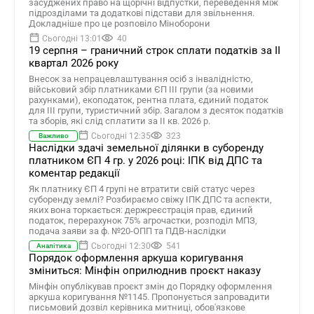
засуджених право на щорічні відпустки, переведення між
підрозділами та додаткові підстави для звільнення.
Докладніше про це розповіло Міноборони
Сьогодні 13:01
40
19 серпня – граничний строк сплати податків за ІI
квартал 2026 року
Внесок за непрацевлаштування осіб з інвалідністю,
військовий збір платниками ЄП ІІІ групи (за новими
рахунками), екоподаток, рентна плата, єдиний податок
для III групи, туристичний збір. Загалом з десяток податків
та зборів, які слід сплатити за ІI кв. 2026 р.
Сьогодні 12:35
323
Важливо
Наслідки здачі земельної ділянки в суборенду
платником ЄП 4 гр. у 2026 році: ІПК від ДПС та
коментар редакції
Як платнику ЄП 4 групі не втратити свій статус через
суборенду землі? Розбираємо свіжу ІПК ДПС та аспекти,
яких вона торкається: держреєстрація прав, єдиний
податок, перерахунок 75% агрочастки, розподіл МПЗ,
подача заяви за ф. №20-ОПП та ПДВ-наслідки
Сьогодні 12:30
541
Аналітика
Порядок оформлення аркуша коригування
зміниться: Мінфін оприлюднив проєкт наказу
Мінфін опублікував проєкт змін до Порядку оформлення
аркуша коригування №1145. Пропонується запровадити
письмовий дозвіл керівника митниці, обов'язкове