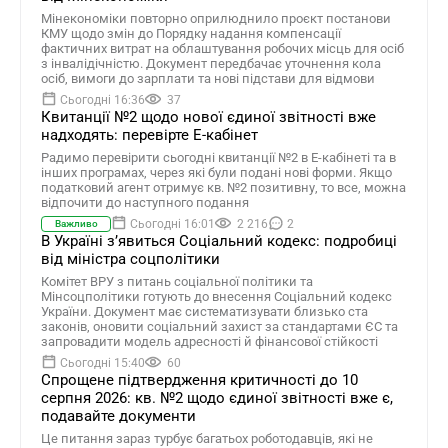
Мінекономіки повторно оприлюднило проєкт постанови
КМУ щодо змін до Порядку надання компенсації
фактичних витрат на облаштування робочих місць для осіб
з інвалідічністю. Документ передбачає уточнення кола
осіб, вимоги до зарплати та нові підстави для відмови
Сьогодні 16:36
37
Квитанції №2 щодо нової єдиної звітності вже
надходять: перевірте Е-кабінет
Радимо перевірити сьогодні квитанції №2 в Е-кабінеті та в
інших програмах, через які були подані нові форми. Якщо
податковий агент отримує кв. №2 позитивну, то все, можна
відпочити до наступного подання
Сьогодні 16:01
2 216
2
Важливо
В Україні зʼявиться Соціальний кодекс: подробиці
від міністра соцполітики
Комітет ВРУ з питань соціальної політики та
Мінсоцполітики готують до внесення Соціальний кодекс
України. Документ має систематизувати близько ста
законів, оновити соціальний захист за стандартами ЄС та
запровадити модель адресності й фінансової стійкості
Сьогодні 15:40
60
Спрощене підтвердження критичності до 10
серпня 2026: кв. №2 щодо єдиної звітності вже є,
подавайте документи
Це питання зараз турбує багатьох роботодавців, які не