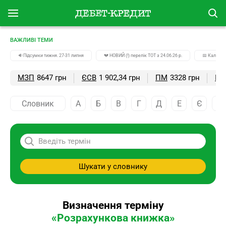
ВАЖЛИВІ ТЕМИ
🔉Підсумки тижня. 27-31 липня
💔 НОВИЙ (!) перелік ТОТ з 24.06.26 р.
📅 Календа
МЗП
8647 грн
ЄСВ
1 902,34 грн
ПМ
3328 грн
ПС
Словник
А
Б
В
Г
Д
Е
Є
Ж
Шукати у словнику
Визначення терміну
«Розрахункова книжка»