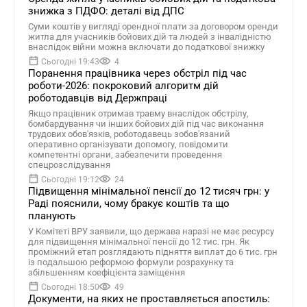
знижка з ПДФО: деталі від ДПС
Суми коштів у вигляді орендної плати за договором оренди
житла для учасників бойових дій та людей з інвалідністю
внаслідок війни можна включати до податкової знижку
Сьогодні 19:43
4
Поранення працівника через обстріл під час
роботи-2026: покроковий алгоритм дій
роботодавців від Держпраці
Якщо працівник отримав травму внаслідок обстрілу,
бомбардування чи інших бойових дій під час виконання
трудових обов'язків, роботодавець зобов'язаний
оперативно організувати допомогу, повідомити
компетентні органи, забезпечити проведення
спецрозслідування
Сьогодні 19:12
24
Підвищення мінімальної пенсії до 12 тисяч грн: у
Раді пояснили, чому бракує коштів та що
планують
У Комітеті ВРУ заявили, що держава наразі не має ресурсу
для підвищення мінімальної пенсії до 12 тис. грн. Як
проміжний етап розглядають підняття виплат до 6 тис. грн
із подальшою реформою формули розрахунку та
збільшенням коефіцієнта заміщення
Сьогодні 18:50
49
Документи, на яких не проставляється апостиль: