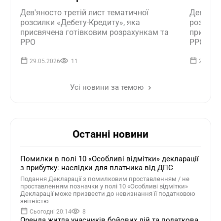
Дев'яносто третій лист тематичної
Дев'яно
розсилки «Дебету-Кредиту», яка
розсилк
присвячена готівковим розрахункам та
присвяч
РРО
РРО
29.05.2026
11
23.04.2
Усі новини за темою
Останні новини
Помилки в полі 10 «Особливі відмітки» декларації
з прибутку: наслідки для платника від ДПС
Подання Декларації з помилковим проставленням / не
проставленням позначки у полі 10 «Особливі відмітки»
Декларації може призвести до невизнання її податковою
звітністю
Сьогодні 20:14
8
Оренда житла учасників бойових дій та податкова