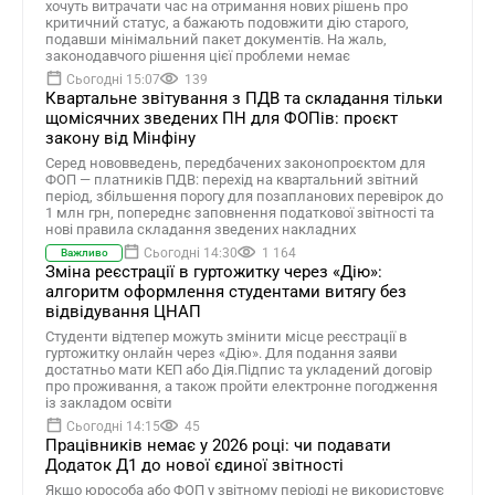
хочуть витрачати час на отримання нових рішень про
критичний статус, а бажають подовжити дію старого,
подавши мінімальний пакет документів. На жаль,
законодавчого рішення цієї проблеми немає
Сьогодні 15:07
139
Квартальне звітування з ПДВ та складання тільки
щомісячних зведених ПН для ФОПів: проєкт
закону від Мінфіну
Серед нововведень, передбачених законопроєктом для
ФОП — платників ПДВ: перехід на квартальний звітний
період, збільшення порогу для позапланових перевірок до
1 млн грн, попереднє заповнення податкової звітності та
нові правила складання зведених накладних
Сьогодні 14:30
1 164
Важливо
Зміна реєстрації в гуртожитку через «Дію»:
алгоритм оформлення студентами витягу без
відвідування ЦНАП
Студенти відтепер можуть змінити місце реєстрації в
гуртожитку онлайн через «Дію». Для подання заяви
достатньо мати КЕП або Дія.Підпис та укладений договір
про проживання, а також пройти електронне погодження
із закладом освіти
Сьогодні 14:15
45
Працівників немає у 2026 році: чи подавати
Додаток Д1 до нової єдиної звітності
Якщо юрособа або ФОП у звітному періоді не використовує