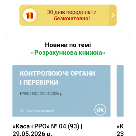
30 днiв передплати
безкоштовно!
Новини по темі
«Розрахункова книжка»
«Каса і РРО» № 04 (93) |
«Каса 
29.05.2026 р.
23.04.