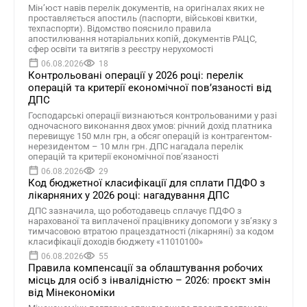
Мін’юст навів перелік документів, на оригіналах яких не
проставляється апостиль (паспорти, військові квитки,
техпаспорти). Відомство пояснило правила
апостилювання нотаріальних копій, документів РАЦС,
сфер освіти та витягів з реєстру нерухомості
06.08.2026
18
Контрольовані операції у 2026 році: перелік
операцій та критерії економічної пов’язаності від
ДПС
Господарські операції визнаються контрольованими у разі
одночасного виконання двох умов: річний дохід платника
перевищує 150 млн грн, а обсяг операцій із контрагентом-
нерезидентом – 10 млн грн. ДПС нагадала перелік
операцій та критерії економічної пов’язаності
06.08.2026
29
Код бюджетної класифікації для сплати ПДФО з
лікарняних у 2026 році: нагадування ДПС
ДПС зазначила, що роботодавець сплачує ПДФО з
нарахованої та виплаченої працівнику допомоги у зв’язку з
тимчасовою втратою працездатності (лікарняні) за кодом
класифікації доходів бюджету «11010100»
06.08.2026
55
Правила компенсації за облаштування робочих
місць для осіб з інвалідністю – 2026: проєкт змін
від Мінекономіки