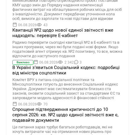
Мінекономіки повторно оприлюднило проєкт постанови
КМУ щодо змін до Порядку надання компенсації
фактичних витрат на облаштування робочих місць для осіб
з інвалідічністю. Документ передбачає уточнення кола
осіб, вимоги до зарплати та нові підстави для відмови
06.08.2026
43
Квитанції №2 щодо нової єдиної звітності вже
надходять: перевірте Е-кабінет
Радимо перевірити сьогодні квитанції №2 в Е-кабінеті та в
інших програмах, через які були подані нові форми. Якщо
податковий агент отримує кв. №2 позитивну, то все, можна
відпочити до наступного подання
06.08.2026
2 342
3
Важливо
В Україні зʼявиться Соціальний кодекс: подробиці
від міністра соцполітики
Комітет ВРУ з питань соціальної політики та
Мінсоцполітики готують до внесення Соціальний кодекс
України. Документ має систематизувати близько ста
законів, оновити соціальний захист за стандартами ЄС та
запровадити модель адресності й фінансової стійкості
06.08.2026
70
Спрощене підтвердження критичності до 10
серпня 2026: кв. №2 щодо єдиної звітності вже є,
подавайте документи
Це питання зараз турбує багатьох роботодавців, які не
хочуть витрачати час на отримання нових рішень про