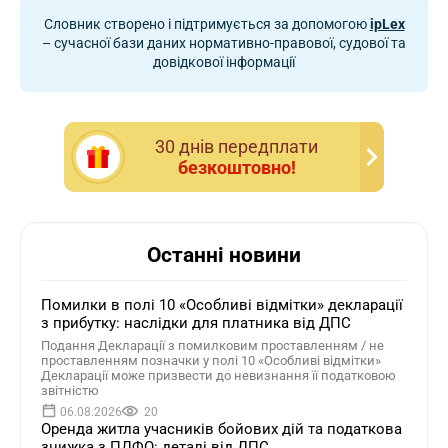
Словник створено і підтримується за допомогою
ipLex
– сучасної бази даних нормативно-правової, судової та
довідкової інформації
30 днiв передплати
безкоштовно!
Останні новини
Помилки в полі 10 «Особливі відмітки» декларації
з прибутку: наслідки для платника від ДПС
Подання Декларації з помилковим проставленням / не
проставленням позначки у полі 10 «Особливі відмітки»
Декларації може призвести до невизнання її податковою
звітністю
06.08.2026
20
Оренда житла учасників бойових дій та податкова
знижка з ПДФО: деталі від ДПС