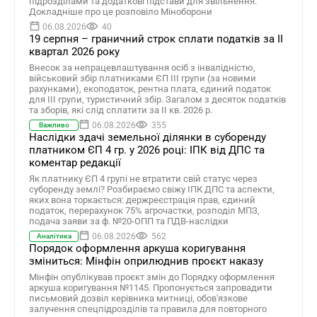
підрозділами та додаткові підстави для звільнення.
Докладніше про це розповіло Міноборони
06.08.2026
40
19 серпня – граничний строк сплати податків за ІI
квартал 2026 року
Внесок за непрацевлаштування осіб з інвалідністю,
військовий збір платниками ЄП ІІІ групи (за новими
рахунками), екоподаток, рентна плата, єдиний податок
для III групи, туристичний збір. Загалом з десяток податків
та зборів, які слід сплатити за ІI кв. 2026 р.
06.08.2026
355
Важливо
Наслідки здачі земельної ділянки в суборенду
платником ЄП 4 гр. у 2026 році: ІПК від ДПС та
коментар редакції
Як платнику ЄП 4 групі не втратити свій статус через
суборенду землі? Розбираємо свіжу ІПК ДПС та аспекти,
яких вона торкається: держреєстрація прав, єдиний
податок, перерахунок 75% агрочастки, розподіл МПЗ,
подача заяви за ф. №20-ОПП та ПДВ-наслідки
06.08.2026
562
Аналітика
Порядок оформлення аркуша коригування
зміниться: Мінфін оприлюднив проєкт наказу
Мінфін опублікував проєкт змін до Порядку оформлення
аркуша коригування №1145. Пропонується запровадити
письмовий дозвіл керівника митниці, обов'язкове
залучення спецпідрозділів та правила для повторного