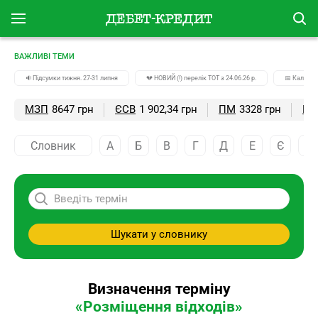
ВАЖЛИВІ ТЕМИ
🔉Підсумки тижня. 27-31 липня
💔 НОВИЙ (!) перелік ТОТ з 24.06.26 р.
📅 Календа
МЗП
8647 грн
ЄСВ
1 902,34 грн
ПМ
3328 грн
ПС
Словник
А
Б
В
Г
Д
Е
Є
Ж
Шукати у словнику
Визначення терміну
«Розміщення відходів»