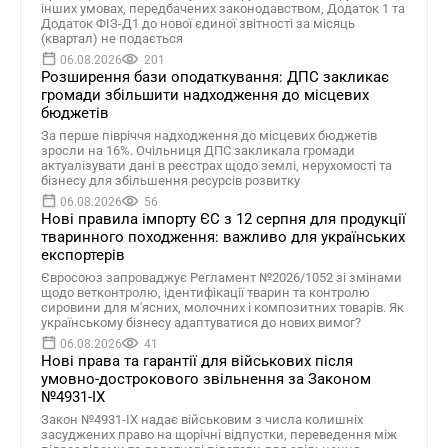
інших умовах, передбачених законодавством, Додаток 1 та
Додаток ФІЗ-Д1 до нової єдиної звітності за місяць
(квартал) не подається
06.08.2026
201
Розширення бази оподаткування: ДПС закликає
громади збільшити надходження до місцевих
бюджетів
За перше півріччя надходження до місцевих бюджетів
зросли на 16%. Очільниця ДПС закликала громади
актуалізувати дані в реєстрах щодо землі, нерухомості та
бізнесу для збільшення ресурсів розвитку
06.08.2026
56
Нові правила імпорту ЄС з 12 серпня для продукції
тваринного походження: важливо для українських
експортерів
Євросоюз запроваджує Регламент №2026/1052 зі змінами
щодо ветконтролю, ідентифікації тварин та контролю
сировини для м'ясних, молочних і композитних товарів. Як
українському бізнесу адаптуватися до нових вимог?
06.08.2026
41
Нові права та гарантії для військових після
умовно-дострокового звільнення за Законом
№4931-ІХ
Закон №4931-ІХ надає військовим з числа колишніх
засуджених право на щорічні відпустки, переведення між