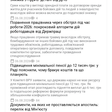
Суми коштів у вигляді орендної плати за договором оренди
житла для учасників бойових дій та людей з інвалідністю
внаслідок війни можна включати до податкової знижку
06.08.2026
4
Поранення працівника через обстріл під час
роботи-2026: покроковий алгоритм дій
роботодавців від Держпраці
Якщо працівник отримав травму внаслідок обстрілу,
бомбардування чи інших бойових дій під час виконання
трудових обов'язків, роботодавець зобов'язаний
оперативно організувати допомогу, повідомити
компетентні органи, забезпечити проведення
спецрозслідування
06.08.2026
34
Підвищення мінімальної пенсії до 12 тисяч грн: у
Раді пояснили, чому бракує коштів та що
планують
У Комітеті ВРУ заявили, що держава наразі не має ресурсу
для підвищення мінімальної пенсії до 12 тис. грн. Як
проміжний етап розглядають підняття виплат до 6 тис. грн
із подальшою реформою формули розрахунку та
збільшенням коефіцієнта заміщення
06.08.2026
84
Документи, на яких не проставляється апостиль:
перелік від Мін’юсту