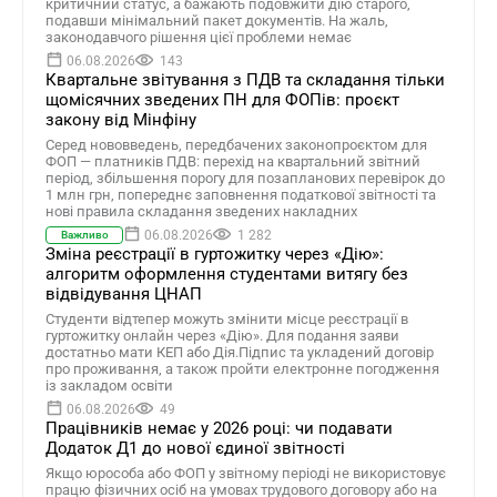
критичний статус, а бажають подовжити дію старого,
подавши мінімальний пакет документів. На жаль,
законодавчого рішення цієї проблеми немає
06.08.2026
143
Квартальне звітування з ПДВ та складання тільки
щомісячних зведених ПН для ФОПів: проєкт
закону від Мінфіну
Серед нововведень, передбачених законопроєктом для
ФОП — платників ПДВ: перехід на квартальний звітний
період, збільшення порогу для позапланових перевірок до
1 млн грн, попереднє заповнення податкової звітності та
нові правила складання зведених накладних
06.08.2026
1 282
Важливо
Зміна реєстрації в гуртожитку через «Дію»:
алгоритм оформлення студентами витягу без
відвідування ЦНАП
Студенти відтепер можуть змінити місце реєстрації в
гуртожитку онлайн через «Дію». Для подання заяви
достатньо мати КЕП або Дія.Підпис та укладений договір
про проживання, а також пройти електронне погодження
із закладом освіти
06.08.2026
49
Працівників немає у 2026 році: чи подавати
Додаток Д1 до нової єдиної звітності
Якщо юрособа або ФОП у звітному періоді не використовує
працю фізичних осіб на умовах трудового договору або на