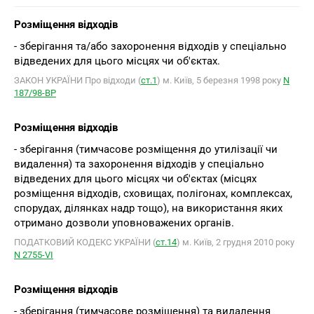
Розміщення відходів
- зберігання та/або захоронення відходів у спеціально
відведених для цього місцях чи об'єктах.
ЗАКОН УКРАЇНИ Про відходи (
ст.1
) м. Київ, 5 березня 1998 року
N
187/98-ВР
Розміщення відходів
- зберігання (тимчасове розміщення до утилізації чи
видалення) та захоронення відходів у спеціально
відведених для цього місцях чи об'єктах (місцях
розміщення відходів, сховищах, полігонах, комплексах,
спорудах, ділянках надр тощо), на використання яких
отримано дозволи уповноважених органів.
ПОДАТКОВИЙ КОДЕКС УКРАЇНИ (
ст.14
) м. Київ, 2 грудня 2010 року
N 2755-VІ
Розміщення відходів
- зберігання (тимчасове розміщення) та видалення