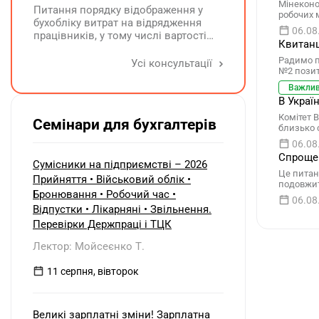
Мінеконо
Питання порядку відображення у
робочих 
бухобліку витрат на відрядження
06.08
працівників, у тому числі вартості
Квитанц
проживання в готелі, яке сплачено з
карткового рахунку працівника та
Радимо пе
Усі консультації
№2 позит
підтвердження таких операцій
первинними документами, належать
Важли
до компетенції Мінфіну
В Украї
Комітет 
Семінари для бухгалтерів
близько 
06.08
Спрощен
Сумісники на підприємстві – 2026
Це питан
Прийняття • Військовий облік •
подовжит
Бронювання • Робочий час •
06.08
Відпустки • Лікарняні • Звільнення.
Перевірки Держпраці і ТЦК
Лектор: Мойсеєнко Т.
11 серпня, вівторок
Великі зарплатні зміни! Зарплатна