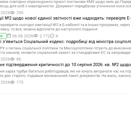
міки повторно оприлюднило проєкт постанови КМУ щодо змін до Поряд
місць для осіб з інвалідічністю. Документ передбачає уточнення кола осі
.2026
290
ії №2 щодо нової єдиної звітності вже надходять: перевірте Е-
ревірити сьогодні квитанції №2 в Е-кабінеті та в інших програмах, через
ивну, то все, можна відпочити до наступного подання
06.08.2026
2 772
4
во
ні зʼявиться Соціальний кодекс: подробиці від міністра соцпол
ВРУ з питань соціальної політики та Мінсоцполітики готують до внесен
ста законів, оновити соціальний захист за стандартами ЄС та запровадит
.2026
86
е підтвердження критичності до 10 серпня 2026: кв. №2 щодо 
ня зараз турбує багатьох роботодавців, які не хочуть витрачати час на 
и дію старого, подавши мінімальний пакет документів. На жаль, законо
.2026
173