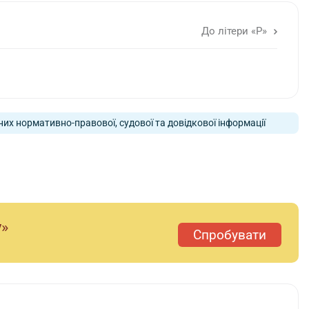
До літери «Р»
них нормативно-правової, судової та довідкової інформації
у»
Спробувати