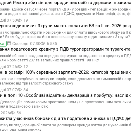
дний Реєстр збитків для юридичних осіб та держави: правила
заяви здійснюється через портал «Дія» у розділі «Репарації: міжнарод
 та додати всі наявні докази: акти ДСНС, документи Нацполіції, фото, фі
дні 07:50
19
ерпня «єдинники» 3 групи мають сплатити ВЗ за ІІ кв. 2026 рок
 і як правильно обрати нові рахунки для сплати військового збору за ІІ 
и? Яким буде штраф за його несвоєчасну сплату «єдинниками» 3 групи? Ві
Сьогодні 07:30
6 585
ка
ння податкового кредиту з ПДВ туроператорами та турагента
еській області нагадала порядок формування податкового кредиту з ПДВ п
ням норм статті 207 та загальних правил статті 198 ПКУ
дні 07:26
12
ні в розмірі 100% середньої зарплати-2026: категорії працівни
вством передбачено низку випадків, коли допомога по тимчасовій непра
залежно від тривалості страхового стажу
дні 07:07
34
 в полі 10 «Особливі відмітки» декларації з прибутку: наслід
Декларації з помилковим проставленням / не проставленням позначки у
ня її податковою звітністю
.2026
56
житла учасників бойових дій та податкова знижка з ПДФО: де
тів у вигляді орендної плати за договором оренди житла для учасників 
 до податкової знижку