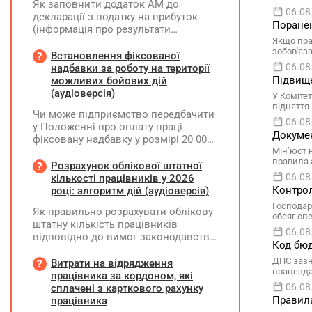
Як заповнити додаток АМ до
06.08
декларації з податку на прибуток
Поранен
(інформація про результати
амортизації за І півріччя 2026 року)?
Якщо пра
зобов'яз
Чи потрібно для цього брати дані
Встановлення фіксованої
станом на 01.01.2026 р.? Якщо до
06.08
надбавки за роботу на території
окремих верстатів групи 4
Підвище
можливих бойових дій
застосовується прискорена
(аудіоверсія)
У Коміте
амортизація, чи потрібно зазначати
підняття
Чи може підприємство передбачити
вартість усіх таких верстатів на
06.08
у Положенні про оплату праці
початок і кінець звітного періоду?
Докумен
фіксовану надбавку у розмірі 20 000
При цьому щодо частини верстатів
грн за роботу на території можливих
Мін’юст 
рішення про застосування
правила 
бойових дій, якщо для окремих
Розрахунок облікової штатної
прискореної амортизації прийнято з
посад вона перевищуватиме 50%
06.08
кількості працівників у 2026
01.01.2025 р., а щодо інших — з
посадового окладу?
Контрол
році: алгоритм дій (аудіоверсія)
01.01.2026 р.
Господар
Як правильно розрахувати облікову
обсяг оп
штатну кількість працівників
06.08
відповідно до вимог законодавства
Код бюд
у 2026 році?
ДПС зазн
Витрати на відрядження
працезда
працівника за кордоном, які
06.08
сплачені з карткового рахунку
Правила
працівника