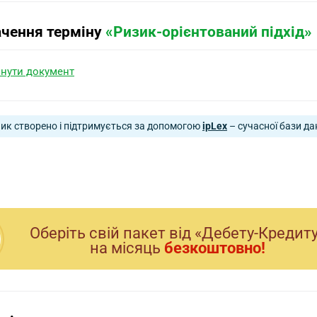
ачення терміну
«Ризик-орієнтований підхід»
нути документ
ик створено і підтримується за допомогою
ipLex
– сучасної бази да
Оберiть свiй пакет вiд «Дебету-Кредит
на мiсяць
безкоштовно!