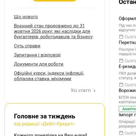
Остан
Що нового
Оформле
Воєнний стан продовжено до 31
Під час 
відсутніс
жовтня 2026 року: які наслідки для
бухгалтерів, роботодавців та бізнесу
Сього
Перетік
Суть справи
Послуги 
першої п
Запитання і відповіді
Сього
Документи для роботи
Е-резид
Oфіційні курси, індекcи інфляції,
ПКУ дозв
статусу,
облікова ставка, мінімуми
Сього
Усі статті
Ворожий
БПЛА зни
капіталь
Аналіти
Імпорт 
Головне за тиждень
Операції
від редакції «Дебет-Кредит»
розрахун
Сього
Кожного понеділка на Ваш e-mail