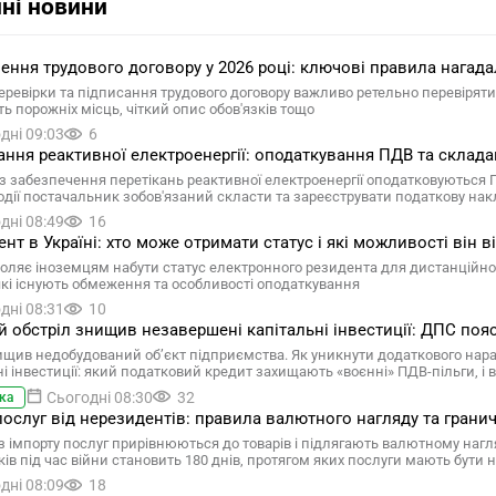
ні новини
ння трудового договору у 2026 році: ключові правила нагад
перевірки та підписання трудового договору важливо ретельно перевірят
ть порожніх місць, чіткий опис обов'язків тощо
дні 09:03
6
ання реактивної електроенергії: оподаткування ПДВ та склада
із забезпечення перетікань реактивної електроенергії оподатковуються
одії постачальник зобов'язаний скласти та зареєструвати податкову на
дні 08:49
16
ент в Україні: хто може отримати статус і які можливості він 
оляє іноземцям набути статус електронного резидента для дистанційног
 які існують обмеження та особливості оподаткування
дні 08:31
10
 обстріл знищив незавершені капітальні інвестиції: ДПС поя
щив недобудований об’єкт підприємства. Як уникнути додаткового нар
ні інвестиції: який податковий кредит захищають «воєнні» ПДВ-пільги, і
Сьогодні 08:30
32
ка
послуг від нерезидентів: правила валютного нагляду та граничн
 з імпорту послуг прирівнюються до товарів і підлягають валютному нагл
ків під час війни становить 180 днів, протягом яких послуги мають бути
дні 08:09
18