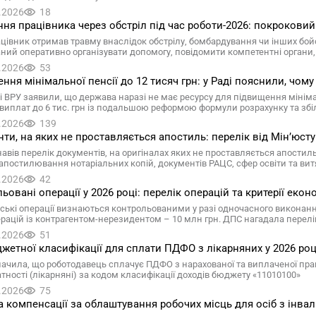
.2026
18
ня працівника через обстріл під час роботи-2026: покроковий
цівник отримав травму внаслідок обстрілу, бомбардування чи інших бойо
аний оперативно організувати допомогу, повідомити компетентні орган
.2026
53
ння мінімальної пенсії до 12 тисяч грн: у Раді пояснили, чом
ті ВРУ заявили, що держава наразі не має ресурсу для підвищення мініма
 виплат до 6 тис. грн із подальшою реформою формули розрахунку та з
.2026
139
ти, на яких не проставляється апостиль: перелік від Мін’юсту
навів перелік документів, на оригіналах яких не проставляється апостиль
апостилювання нотаріальних копій, документів РАЦС, сфер освіти та витя
.2026
42
ьовані операції у 2026 році: перелік операцій та критерії екон
ські операції визнаються контрольованими у разі одночасного виконання
ерацій із контрагентом-нерезидентом – 10 млн грн. ДПС нагадала перелік 
.2026
51
жетної класифікації для сплати ПДФО з лікарняних у 2026 ро
ачила, що роботодавець сплачує ПДФО з нарахованої та виплаченої пра
тності (лікарняні) за кодом класифікації доходів бюджету «11010100»
.2026
75
 компенсації за облаштування робочих місць для осіб з інвал