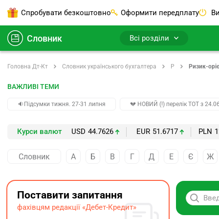
Спробувати безкоштовно
Оформити передплату
Ви
Словник
Всі розділи
Головна Дт-Кт
Словник українського бухгалтера
Р
Ризик-оріє
ВАЖЛИВІ ТЕМИ
🔉Підсумки тижня. 27-31 липня
💔 НОВИЙ (!) перелік ТОТ з 24.06
Курси валют
USD
44.7626
EUR
51.6717
PLN
1
Словник
А
Б
В
Г
Д
Е
Є
Ж
Поставити запитання
фахівцям редакції «Дебет-Кредит»