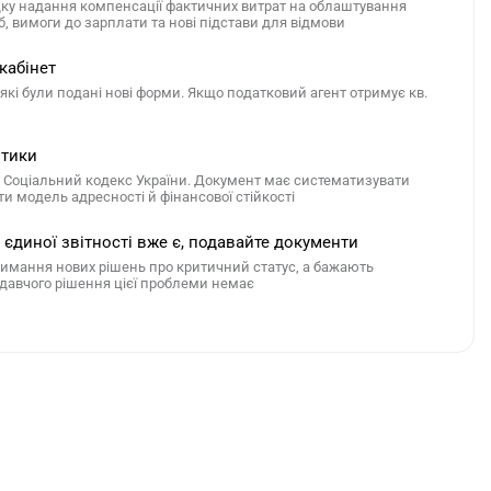
ку надання компенсації фактичних витрат на облаштування
б, вимоги до зарплати та нові підстави для відмови
кабінет
 які були подані нові форми. Якщо податковий агент отримує кв.
ітики
ня Соціальний кодекс України. Документ має систематизувати
и модель адресності й фінансової стійкості
єдиної звітності вже є, подавайте документи
отримання нових рішень про критичний статус, а бажають
давчого рішення цієї проблеми немає