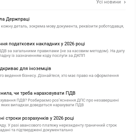
Усі новини
ала Держпраці
и кожну деталь, зокрема мову документа, реквізити роботодавця,
ння податкових накладних у 2026 році
 ПДВ за загальними правилами (не за касовим методом). На дату
кладну із зазначенням коду послуги за ДКПП
відкриває для іноземців
о ведення бізнесу. Дізнайтеся, хто має право на оформлення
снила, чи треба нараховувати ПДВ
ахування ПДВ? Розбираємо роз’яснення ДПС про незавершені
 в яких випадках доведеться нарахувати ПДВ
і строки розрахунків у 2026 році
яду. У разі авансового платежу нерезиденту граничний строк
 надані та підтверджені документально