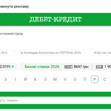
мкнути рекламу
нтований підхід
.26 р.
📅 Календар бухгалтера на СЕРПЕНЬ 2026
☀️Що нас че
2.0191
Базові ставки 2026
МЗП
8647 грн
ЄСВ
1 9
З
І
Й
К
Л
М
Н
О
П
Р
С