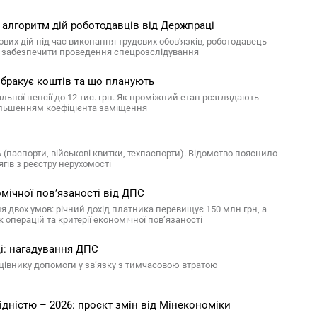
 алгоритм дій роботодавців від Держпраці
вих дій під час виконання трудових обов'язків, роботодавець
и, забезпечити проведення спецрозслідування
у бракує коштів та що планують
льної пенсії до 12 тис. грн. Як проміжний етап розглядають
більшенням коефіцієнта заміщення
 (паспорти, військові квитки, техпаспорти). Відомство пояснило
гів з реєстру нерухомості
омічної пов’язаності від ДПС
 двох умов: річний дохід платника перевищує 150 млн грн, а
операцій та критерії економічної пов’язаності
ці: нагадування ДПС
цівнику допомоги у зв’язку з тимчасовою втратою
ідністю – 2026: проєкт змін від Мінекономіки