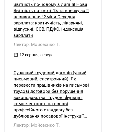
Звітність по-новому з липня! Нова
Звітність по квоті 4% та внеску за її
невиконання! Зміни Середня
зарплата: критичність, лікарняні,
відпускні. ЄСВ, ПДФО, індексація
зарплати
Лектор: Мойсеєнко Т.
12 серпня, середа
Сучасний трудовий договір (усний,
письмовий, електронний). Як
перевести працівників на письмові
трудові договори без порушення
законодавства. Трудові функції і
компетентності на основі
професійного стандарту без
дублювання посадової інструкції...
Лектор: Мойсеєнко Т.