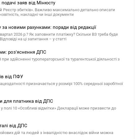
 подачі заяв від Мінюсту
ний Реєстр збитків». Важливо максимально детально описати
нзвітність, накладні чи інші документи
у за новими рахунками: поради від редакції
квартал 2026 р.? Як заповнити платіжку? Скільки ВЗ треба буде
дповіді на ці запитання – у статті
ми: роз'яснення ДПС
ри здійсненні туроператорської та турагентської діяльності з
ків від ПФУ
цездатності призначається у розмірі 100% середньої заробітної
ки для платника від ДПС
 полі 10 «Особливі відмітки» Декларації може призвести до
талі від ДПС
бойових дій та людей з інвалідністю внаслідок війни можна