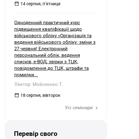
14 серпня, пʼятниця
Одноденний практичний курс
підвищення кваліфікації щодо
військового обліку «Організація та
ведення військового обліку: зміни з
27 червня! Електронний
персональний облік, ведення
списків, е-ВОД, звірки з ТЦК,
повідомлення до ТЦК, штрафи та
помилки...
Лектор: Мойсеєнко Т.
18 серпня, вівторок
Усі семінари
Перевір свого