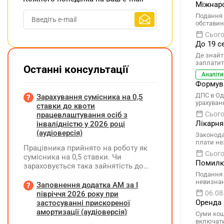
Міжнаро
Подання 
обставини
Сього
До 19 с
Де знайти
заплатит
Останні консультації
Аналіти
Формува
ДПС в Од
Зарахування сумісника на 0,5
урахуван
ставки до квоти
Сього
працевлаштування осіб з
Лікарня
інвалідністю у 2026 році
(аудіоверсія)
Законода
плати не
Працівника прийнято на роботу як
Сього
сумісника на 0,5 ставки. Чи
Помилки
зараховується така зайнятість до
ліміту (квоти) з працевлаштування
Подання 
невизнан
осіб з інвалідністю відповідно до
Заповнення додатка АМ за І
вимог законодавства?
06.08
півріччя 2026 року при
Оренда 
застосуванні прискореної
амортизації (аудіоверсія)
Суми кош
включати