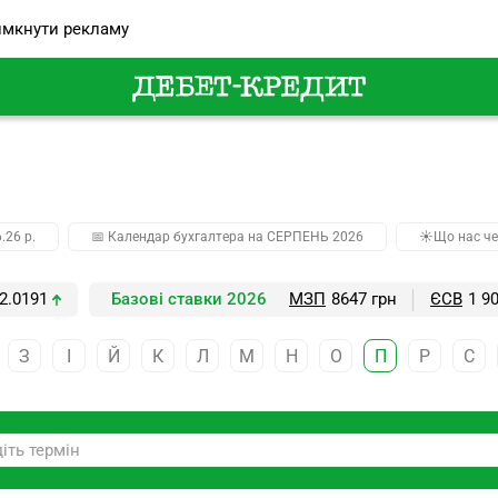
мкнути рекламу
.26 р.
📅 Календар бухгалтера на СЕРПЕНЬ 2026
☀️Що нас че
2.0191
Базові ставки 2026
МЗП
8647 грн
ЄСВ
1 9
З
І
Й
К
Л
М
Н
О
П
Р
С