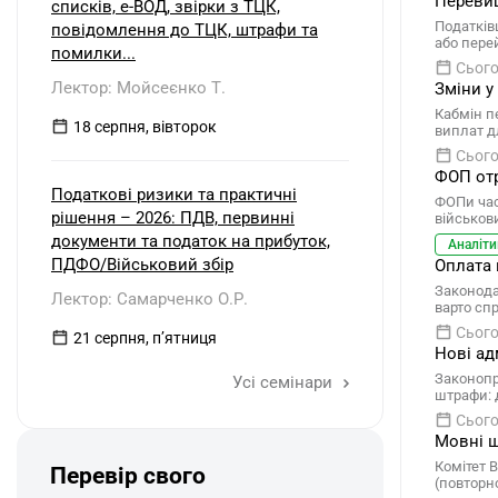
Перевищ
списків, е-ВОД, звірки з ТЦК,
Податків
повідомлення до ТЦК, штрафи та
або пере
помилки...
Сього
Лектор: Мойсеєнко Т.
Зміни у
Кабмін п
18 серпня, вівторок
виплат д
Сього
ФОП отр
Податкові ризики та практичні
ФОПи час
рішення – 2026: ПДВ, первинні
військов
документи та податок на прибуток,
Аналіти
ПДФО/Військовий збір
Оплата 
Законода
Лектор: Самарченко О.Р.
варто сп
Сього
21 серпня, пʼятниця
Нові ад
Законопр
Усі семінари
штрафи: 
Сього
Мовні ш
Комітет 
Перевір свого
(повторно