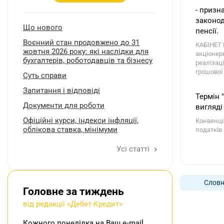
- призн
законод
Що нового
пенсії.
Воєнний стан продовжено до 31
КАБІНЕТ 
жовтня 2026 року: які наслідки для
акціонер
бухгалтерів, роботодавців та бізнесу
реалізац
грошової
Суть справи
Запитання і відповіді
Термін 
Документи для роботи
вигляді
Oфіційні курси, індекcи інфляції,
Конвенці
облікова ставка, мінімуми
податків 
Усі статті
Словн
Головне за тиждень
від редакції «Дебет-Кредит»
Кожного понеділка на Ваш e-mail