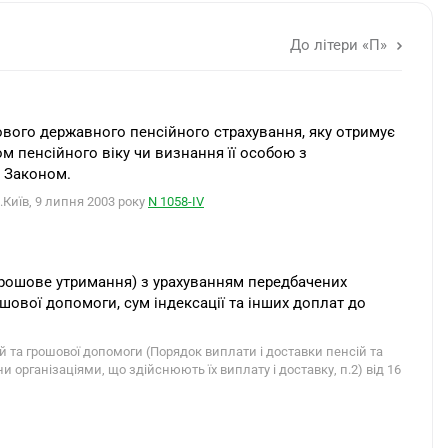
До літери «П»
ового державного пенсійного страхування, яку отримує
м пенсійного віку чи визнання її особою з
м Законом.
м.Київ, 9 липня 2003 року
N 1058-ІV
грошове утримання) з урахуванням передбачених
шової допомоги, сум індексації та інших доплат до
 та грошової допомоги (Порядок виплати і доставки пенсій та
організаціями, що здійснюють їх виплату і доставку, п.2) від 16