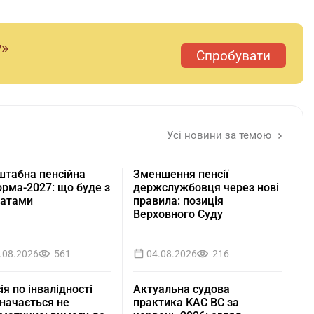
у»
Спробувати
Усі новини за темою
табна пенсійна
Зменшення пенсії
рма-2027: що буде з
держслужбовця через нові
латами
правила: позиція
Верховного Суду
.08.2026
561
04.08.2026
216
ія по інвалідності
Актуальна судова
начається не
практика КАС ВС за