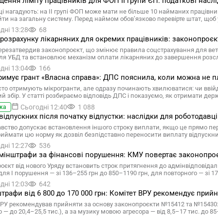
ення ліміту працівників для ФОП II групи ЄП: податкові насл
ці нагадують: на II групі ФОП може мати не більше 10 найманих працівни
йти на загальну систему. Перед наймом обов’язково перевірте штат, що
дні 13:28
68
 розрахунку лікарняних для окремих працівників: законопроєк
ерезатвердив законопроєкт, що змінює правила соцстрахування для вете
ля УБД та встановлює механізм оплати лікарняних до завершення розс
дні 13:04
166
имує грант «Власна справа»: ДПС пояснила, коли можна не пл
то отримують мікрогранти, але одразу починають хвилюватися: чи ввійд
ий збір. У статті розбираємо відповідь ДПС і показуємо, як отримати де
Сьогодні 12:40
1 088
ка
відпускних після початку відпустки: наслідки для роботодавц
вство допускає встановлення іншого строку виплати, якщо це прямо п
риймати цю норму як дозвіл безпідставно переносити виплату відпускн
дні 12:27
536
мінштрафи за фінансові порушення: КМУ повертає законопро
оєкт від нового Уряду встановить строк притягнення до адмінвідповіда
для І порушення — зі 136–255 грн до 850–1190 грн, для повторного — зі 1
дні 12:03
642
трафи від 6 800 до 170 000 грн: Комітет ВРУ рекомендує при
ВРУ рекомендував прийняти за основу законопроєкти №15412 та №15430: 
 — до 20,4–25,5 тис.), а за музику мовою агресора — від 8,5–17 тис. до 85