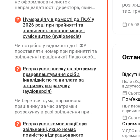
не оформлювати листок
розгля
непрацездатності директора, який
тис. г
перебуває у відпустці без
формул
збереження заробітної плати під час
Нумерація у відомості до ПФУ у
збільш
призупинення діяльності
2026 році при прийнятті та
06.08
заміще
підприємства?
звільненні: основне місце і
сумісництво (аудіоверсія)
Чи потрібно у відомості до ПФУ
проставляти номер при прийнятті та
Остан
звільненні працівника? Якщо особа
одночасно працювала за основним
місцем роботи та за сумісництвом,
Розрахунок внеску на підтримку
чи рахується це як два роботодавці?
працевлаштування осіб з
Відсутн
інвалідністю та виплати за
Поле «Ко
затримку розрахунку
відсутно
(аудіоверсія)
Сього
Помʼякш
Чи береться сума, нарахована
працівнику за час затримки
НБУ пере
спричине
розрахунку в разі звільнення при
обчсиленні середньомісячної
Сього
заробітної плати (винагороди), для
Розрахунок компенсації при
Отриман
розрахунку внеску на підтримку
звільненні, якщо немає
У ДПС на
працевлаштування осіб з
повністю відпрацьованого
отриманн