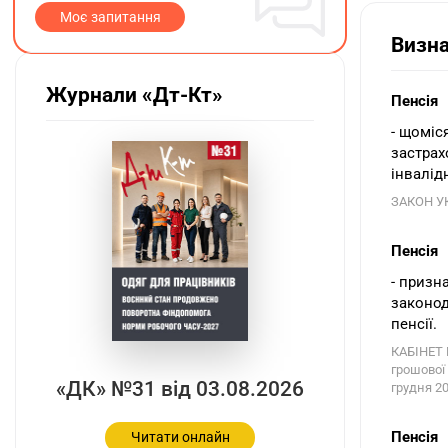
Моє запитання
Визн
Журнали «Дт-Кт»
Пенсія
- щоміс
застрах
інвалід
ЗАКОН УК
Пенсія
- призн
законод
пенсії.
КАБІНЕТ 
грошової
«ДК» №31 від 03.08.2026
грудня 20
Пенсія
Читати онлайн