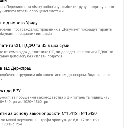
ідки
ків. Перевищення ліміту зобов’язує змінити групу оподаткування
б уникнути втрати спрощеної системи
т від нового Уряду
ранів і постраждалих працівників. Документ покращує гарантії
лідування нещасних випадків
атити ЄП, ПДФО та ВЗ з цієї суми
е ця сума в дохід платника ЄП, чи доведеться платити ПДФО та
ржавну допомогу без сплати податків
ів від Держпраці
ередбачено трудовим або колективним договором. Водночас не
их
єкт до ВРУ
льності за порушення законодавства з фінпитань та підвищить
70–340 грн до 1020–1360 грн
йняти за основу законопроєкти №15412 і №15430
за мовні порушення штрафи зростуть до 6,8–17 тис. грн
–170 тис. грн