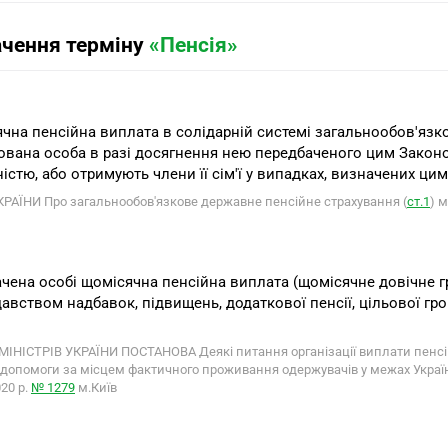
ачення терміну
«Пенсія»
ячна пенсійна виплата в солідарній системі загальнообов'язк
ована особа в разі досягнення нею передбаченого цим Законо
ністю, або отримують члени її сім'ї у випадках, визначених ци
РАЇНИ Про загальнообов'язкове державне пенсійне страхування (
ст.1
) 
ачена особі щомісячна пенсійна виплата (щомісячне довічне 
авством надбавок, підвищень, додаткової пенсії, цільової гро
МІНІСТРІВ УКРАЇНИ ПОСТАНОВА Деякі питання організації виплати пенсій
 допомоги за місцем фактичного проживання одержувачів у межах України 
20 р.
№ 1279
м.Київ