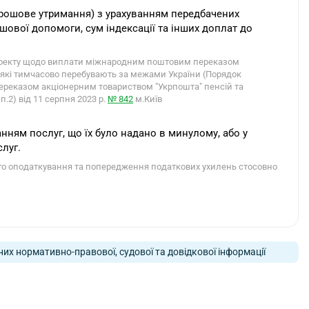
грошове утримання) з урахуванням передбачених
шової допомоги, сум індексації та інших доплат до
роекту щодо виплати міжнародним поштовим переказом
 які тимчасово перебувають за межами України (Порядок
реказом акціонерним товариством "Укрпошта" пенсій та
.2) від 11 серпня 2023 р.
№ 842
м.Київ
анням послуг, що їх було надано в минулому, або у
слуг.
ого оподаткування та попередження податкових ухилень стосовно
них нормативно-правової, судової та довідкової інформації