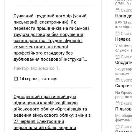
0,76%. У
Сього
Сучасний трудовий договір (усний,
Нова до
письмовий, електронний). Як
ВРУ 18 с
інвалідн
перевести працівників на письмові
Сього
трудові договори без порушення
Неявка 
законодавства. Трудові функції і
У Мініст
компетентності на основі
служби, 
професійного стандарту без
Сього
дублювання посадової інструкції...
Оподатк
Лектор: Мойсеєнко Т.
Якщо зар
шляхом п
14 серпня, пʼятниця
Сього
Скороче
На Кіров
Одноденний практичний курс
реоргані
підвищення кваліфікації щодо
Сього
військового обліку «Організація та
Пільгов
ведення військового обліку: зміни з
Міноборо
фактичні
27 червня! Електронний
Сього
персональний облік, ведення