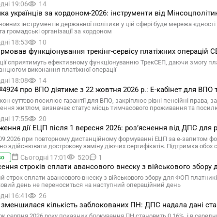
дні 19:06
14
ка українців за кордоном-2026: інструменти від Мінсоцполіти
овних інструментів державної політики у цій сфері буде мережа єдності у
та громадські організації за кордоном
дні 18:53
10
рмовав функціонування трекінг-сервісу платіжних операцій 
ації сприятимуть ефективному функціонуванню ТрекСЕП, даючи змогу пл
ланцюгом виконання платіжної операції
дні 18:08
14
4924 про ВПО діятиме з 22 жовтня 2026 р.: Е-кабінет для ВПО
кон суттєво посилює гарантії для ВПО, закріплює рівні пенсійні права,
ення житлом, визначає статус місць тимчасового проживання та посил
дні 17:55
20
ення дії ЕЦП після 1 вересня 2026: розʼяснення від ДПС для р
.09.2026 при повторному дистанційному формуванні ЕЦП за е-запитом ф
бно здійснювати дострокову заміну діючих сертифікатів. Підтримка обох
Сьогодні 17:01
520
1
во
ення строків сплати авансового внеску з військового збору д
 строк сплати авансового внеску з військового збору для ФОП платників є
ковий день не переноситься на наступний операційний день
дні 16:41
26
 зменшилася кількість заблокованих ПН: ДПС надала дані стан
ок серпня 2026 року показник блокування ПН становить 0,16%, і в середнь