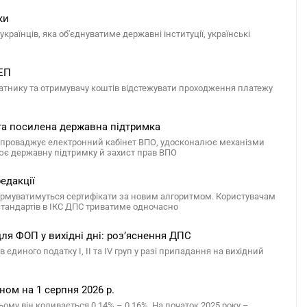
ки
країнців, яка об'єднуватиме державні інституції, українські
СЕП
атнику та отримувачу коштів відстежувати проходження платежу
 та посилена державна підтримка
 запроваджує електронний кабінет ВПО, удосконалює механізми
ює державну підтримку й захист прав ВПО
едакції
ормуватимуться сертифікати за новим алгоритмом. Користувачам
 стандартів в ІКС ДПС триватиме одночасно
ля ФОП у вихідні дні: роз’яснення ДПС
диного податку І, ІІ та ІV груп у разі припадання на вихідний
ом на 1 серпня 2026 р.
ому він коливається 0,14% – 0,16%. На початок 2025 року –