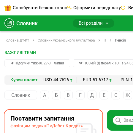
Спробувати безкоштовно
Оформити передплату
Ви
Словник
Всі розділи
Головна Дт-Кт
Словник українського бухгалтера
П
Пенсія
ВАЖЛИВІ ТЕМИ
🔉Підсумки тижня. 27-31 липня
💔 НОВИЙ (!) перелік ТОТ з 24.06
Курси валют
USD
44.7626
EUR
51.6717
PLN
1
Словник
А
Б
В
Г
Д
Е
Є
Ж
Поставити запитання
фахівцям редакції «Дебет-Кредит»