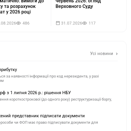
матично: вимоги до
червень 2026: огляд
у та розрахунок
Верховного Суду
ат у 2026 році
.08.2026
486
31.07.2026
117
Усі новини
прибутку
я за наявності інформації про код нерезидента, у разі
ям
рф з 1 липня 2026 р.: рішення НБУ
ня короткострокової (до одного року) реструктуризації боргу,
жений представник підписати документи
юрособи чи ФОП має право підписувати документи для