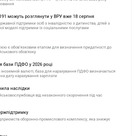
арювання
191 можуть розглянути у ВРУ вже 18 серпня
авної підтримки осіб з інвалідністю з дитинства, дітей з
сної моделі підтримки із соціальними послугами
сією є обов’язковим етапом для визначення придатності до
йськового обов'язку
я бази ПДФО у 2026 році
в іноземній валюті, база для нарахування ПДФО визначається
е на дату нарахування зарплати
нила наслідки
ійськовослужбовця від незаконного скорочення під час
ержпідтримку
підприємств оборонно-промислового комплексу, яка знижує