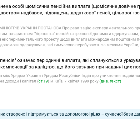
ачена особі щомісячна пенсійна виплата (щомісячне довічне 
авством надбавок, підвищень, додаткової пенсії, цільової гро
МІНІСТРІВ УКРАЇНИ ПОСТАНОВА Про реалізацію експериментального п
ним товариством "Укрпошта" пенсій та грошової допомоги одержувачам,
ії експериментального проекту щодо виплати міжнародним поштовим пе
 допомоги одержувачам, які тимчасово перебувають за межами України, п
"пенсія" означає періодичні виплати, які сплачуються з урахув
 компенсації за каліцтво, що його зазнано при наданні цих по
я між Урядом України і Урядом Республіки Індія про уникнення подвійн
на доходи і капітал (
ст.19
) м.Київ, 7 квітня 1999 року
(див. текст)
ик створено і підтримується за допомогою
ipLex
– сучасної бази да