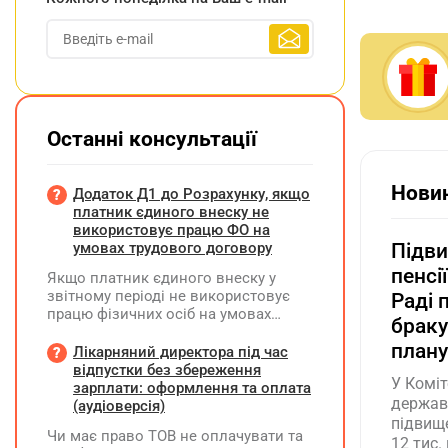
Останні консультації
Новин
Додаток Д1 до Розрахунку, якщо
платник єдиного внеску не
використовує працю ФО на
умовах трудового договору
Підви
пенсії
Якщо платник єдиного внеску у
звітному періоді не використовує
Раді 
працю фізичних осіб на умовах
браку
трудового договору (контракту) або
план
на інших умовах, передбачених
Лікарняний директора під час
законодавством, Додаток Д1/
відпустки без збереження
У Коміт
Додаток ФІЗ-Д1 за відповідний
зарплати: оформлення та оплата
держава
період не подається
(аудіоверсія)
підвище
Чи має право ТОВ не оплачувати та
12 тис.