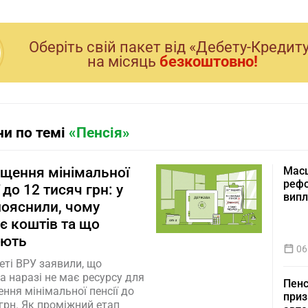
Оберiть свiй пакет вiд «Дебету-Кредит
на мiсяць
безкоштовно!
и по темі
«Пенсія»
щення мінімальної
Масш
рефо
 до 12 тисяч грн: у
вип
пояснили, чому
є коштів та що
ують
06
еті ВРУ заявили, що
 наразі не має ресурсу для
Пенс
ння мінімальної пенсії до
приз
 грн. Як проміжний етап