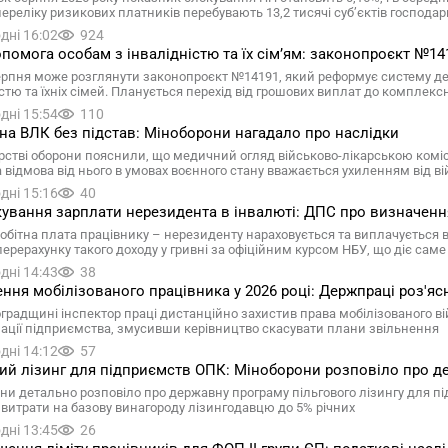
 переліку ризикових платників перебувають 13,2 тисячі суб’єктів господ
дні 16:02
924
помога особам з інвалідністю та їх сімʼям: законопроєкт №14
ерпня може розглянути законопроєкт №14191, який реформує систему держ
істю та їхніх сімей. Планується перехід від грошових виплат до комплек
дні 15:54
110
на ВЛК без підстав: Міноборони нагадало про наслідки
ерстві оборони пояснили, що медичний огляд військово-лікарською комі
а відмова від нього в умовах воєнного стану вважається ухиленням від ві
дні 15:16
40
ування зарплати нерезидента в інвалюті: ДПС про визначенн
обітна плата працівнику – нерезиденту нараховується та виплачується 
ерерахунку такого доходу у гривні за офіційним курсом НБУ, що діє сам
дні 14:43
38
ння мобілізованого працівника у 2026 році: Держпраці роз'яс
оградщині інспектор праці дистанційно захистив права мобілізованого в
зації підприємства, змусивши керівництво скасувати плани звільнення
дні 14:12
57
ий лізинг для підприємств ОПК: Міноборони розповіло про д
ни детально розповіло про державну програму пільгового лізингу для 
 витрати на базову винагороду лізингодавцю до 5% річних
дні 13:45
26