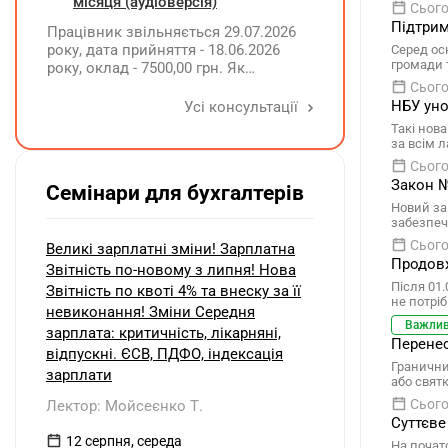
інвалідністю?
місяця (аудіоверсія)
Сього
Підтрим
Працівник звільняється 29.07.2026
року, дата прийняття - 18.06.2026
Серед осн
громади 
року, оклад - 7500,00 грн. Як
розрахувати компенсацію трьох
Сього
невикористаних днів відпустки при
НБУ уно
Усі консультації
звільненні?
Такі нов
за всім 
Сього
Закон №
Семінари для бухгалтерів
Новий за
забезпеч
Сього
Великі зарплатні зміни! Зарплатна
Продовж
Звітність по-новому з липня! Нова
Після 01
Звітність по квоті 4% та внеску за її
не потрі
невиконання! Зміни Середня
Важли
зарплата: критичність, лікарняні,
Перенес
відпускні. ЄСВ, ПДФО, індексація
Граничний
зарплати
або свят
Сього
Лектор: Мойсеєнко Т.
Суттєве
12 серпня, середа
На почат