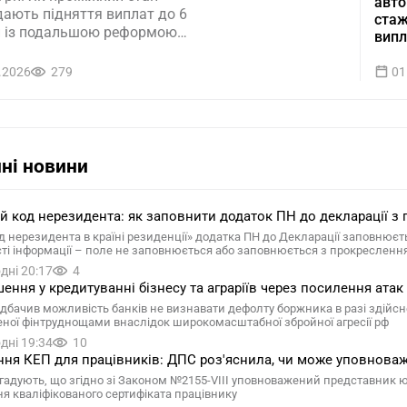
авто
дають підняття виплат до 6
стаж
рн із подальшою реформою
випл
и розрахунку та
енням коефіцієнта
.2026
279
01
ння
ні новини
ій код нерезидента: як заповнити додаток ПН до декларації з 
д нерезидента в країні резиденції» додатка ПН до Декларації заповнюєтьс
сті інформації – поле не заповнюється або заповнюється з прокресленн
дні 20:17
4
ення у кредитуванні бізнесу та аграріїв через посилення атак 
дбачив можливість банків не визнавати дефолту боржника в разі здійснен
ної фінтруднощами внаслідок широкомасштабної збройної агресії рф
дні 19:34
10
ня КЕП для працівників: ДПС роз'яснила, чи може уповнова
гадують, що згідно зі Законом №2155-VIII уповноважений представник 
я кваліфікованого сертифіката працівнику