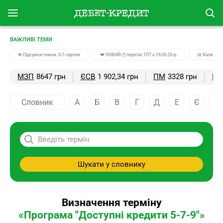
ВАЖЛИВІ ТЕМИ
🔉Підсумки тижня. 3-7 серпня
💔 НОВИЙ (!) перелік ТОТ з 24.06.26 р.
📅 Календар
МЗП
8647 грн
ЄСВ
1 902,34 грн
ПМ
3328 грн
ПС
Словник
А
Б
В
Г
Д
Е
Є
Ж
Шукати у словнику
Визначення терміну
«Програма "Доступні кредити 5-7-9"»