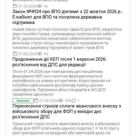
07.08.2026
36
Закон №4924 про ВПО діятиме з 22 жовтня 2026 р.:
Е-кабінет для ВПО та посилена державна
підтримка
Новий закон суттєво посилює гарантії для ВПО, закріплює
рівні пенсійні права, запроваджує електронний кабінет
ВПО, удосконалює механізми забезпечення житлом,
визначає статус місць тимчасового проживання та
посилює державну підтримку й захист прав ВПО
07.08.2026
40
Продовження дії КЕП після 1 вересня 2026:
розʼяснення від ДПС для редакції
Після 01.09.2026 при повторному дистанційному
формуванні КЕП за е-запитом формуватимуться
сертифікати за новим алгоритмом. Користувачам не
потрібно здійснювати дострокову заміну діючих
сертифікатів. Підтримка обох стандартів в ІКС ДПС
триватиме одночасно
07.08.2026
995
1
Важливо
Перенесення строків сплати авансового внеску з
військового збору для ФОП у вихідні дні:
роз’яснення ДПС
Граничний строк сплати авансового внеску з військового
збору для ФОП платників єдиного податку І, ІІ та ІV груп у
разі припадання на вихідний або святковий день не