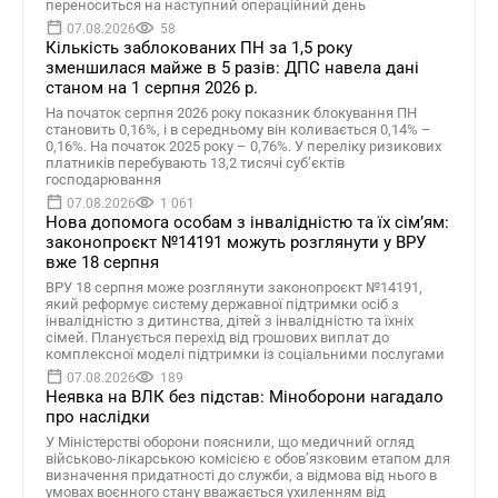
переноситься на наступний операційний день
07.08.2026
58
Кількість заблокованих ПН за 1,5 року
зменшилася майже в 5 разів: ДПС навела дані
станом на 1 серпня 2026 р.
На початок серпня 2026 року показник блокування ПН
становить 0,16%, і в середньому він коливається 0,14% –
0,16%. На початок 2025 року – 0,76%. У переліку ризикових
платників перебувають 13,2 тисячі суб’єктів
господарювання
07.08.2026
1 061
Нова допомога особам з інвалідністю та їх сімʼям:
законопроєкт №14191 можуть розглянути у ВРУ
вже 18 серпня
ВРУ 18 серпня може розглянути законопроєкт №14191,
який реформує систему державної підтримки осіб з
інвалідністю з дитинства, дітей з інвалідністю та їхніх
сімей. Планується перехід від грошових виплат до
комплексної моделі підтримки із соціальними послугами
07.08.2026
189
Неявка на ВЛК без підстав: Міноборони нагадало
про наслідки
У Міністерстві оборони пояснили, що медичний огляд
військово-лікарською комісією є обов’язковим етапом для
визначення придатності до служби, а відмова від нього в
умовах воєнного стану вважається ухиленням від