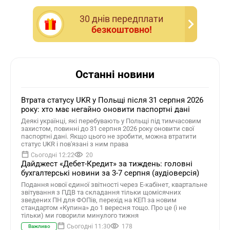
30 днiв передплати
безкоштовно!
Останні новини
Втрата статусу UKR у Польщі після 31 серпня 2026
року: хто має негайно оновити паспортні дані
Деякі українці, які перебувають у Польщі під тимчасовим
захистом, повинні до 31 серпня 2026 року оновити свої
паспортні дані. Якщо цього не зробити, можна втратити
статус UKR і пов'язані з ним права
Сьогодні 12:22
20
Дайджест «Дебет-Кредит» за тиждень: головні
бухгалтерські новини за 3-7 серпня (аудіоверсія)
Подання нової єдиної звітності через Е-кабінет, квартальне
звітування з ПДВ та складання тільки щомісячних
зведених ПН для ФОПів, перехід на КЕП за новим
стандартом «Купина» до 1 вересня тощо. Про це (і не
тільки) ми говорили минулого тижня
Сьогодні 11:30
178
Важливо