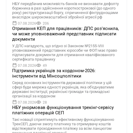
НБУ передбачив можливість банків не визнавати дефолту
боржника в разі здійснення короткострокової (до одного
року) реструктуризації боргу, спричиненої фінтруднощами
внаслідок широкомасштабної збройної агресії рф
07.08.2026
206
Отримання КЕП для працівників: ДПС роз'яснила,
чи може уповноважений представник підписати
документи
У ДПС нагадують, що згідно зі Законом №2155-VIII
уповноважений представник юрособи чи ФОП має право
підписувати документи для отримання кваліфікованого
сертифіката працівнику
07.08.2026
49
Підтримка українців за кордоном-2026:
інструменти від Мінсоцполітики
Серед основних інструментів державної політики у цій
сфері буде мережа єдності українців, яка об'єднуватиме
державні інституції, українські громади та громадські
організації за кордоном
07.08.2026
28
НБУ унормовав функціонування трекінг-сервісу
платіжних операцій СЕП
Такі новації сприятимуть ефективному функціонуванню
ТрекСЕП, даючи змогу платнику та отримувачу коштів
відстежувати проходження платежу за всім ланцюгом
виконання платіжної операції