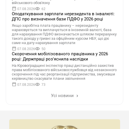
військового обов'язку
07.08.2026
62
Оподаткування зарплати нерезидента в інвалюті:
ДПС про визначення бази ПДФО у 2026 році
Якщо заробітна плата працівнику – нерезиденту
нараховується та виплачується в іноземній валюті, база
для нарахування ПДФО визначається шляхом перерахунку
такого доходу у гривні за офіційним курсом НБУ, що діє
саме на дату нарахування зарплати
07.08.2026
50
Скорочення мобілізованого працівника у 2026
році: Держпраці роз'яснила наслідки
На Кіровоградщині інспектор праці дистанційно захистив
права мобілізованого військовослужбовця від незаконного
скорочення під час реорганізації підприємства, змусивши
керівництво скасувати плани звільнення
07.08.2026
73
Усі новини