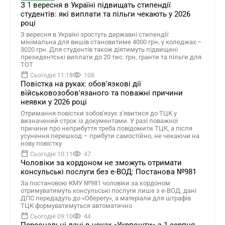
З 1 вересня в Україні підвищать стипендії
студентів: які виплати та пільги чекають у 2026
році
З вересня в Україні зростуть державні стипендії:
мінімальна для вишів становитиме 4000 грн, у коледжах –
3020 грн. Для студентів також діятимуть підвищені
президентські виплати до 20 тис. грн, гранти та пільги для
ТОТ
Сьогодні 11:18
108
Повістка на руках: обов'язкові дії
військовозобов'язаного та поважні причини
неявки у 2026 році
Отримання повістки зобов'язує з'явитися до ТЦК у
визначений строк із документами. У разі поважної
причини про неприбуття треба повідомити ТЦК, а після
усунення перешкод – прибути самостійно, не чекаючи на
нову повістку
Сьогодні 10:11
47
Чоловіки за кордоном не зможуть отримати
консульські послуги без е-ВОД: Постанова №981
За постановою КМУ №981 чоловіки за кордоном
отримуватимуть консульські послуги лише з е-ВОД, дані
ДПС передадуть до «Оберегу», а матеріали для штрафів
ТЦК формуватимуться автоматично
Сьогодні 09:10
44