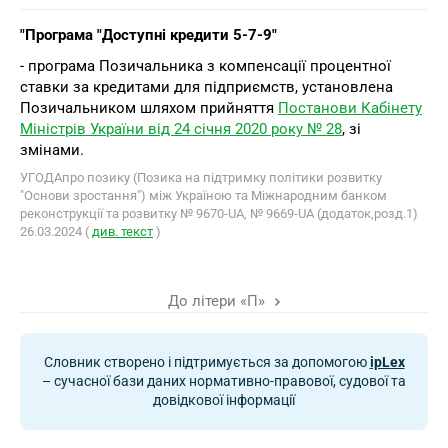
"Програма "Доступні кредити 5-7-9"
- програма Позичальника з компенсації процентної
ставки за кредитами для підприємств, установлена
Позичальником шляхом прийняття
Постанови Кабінету
Міністрів України від 24 січня 2020 року № 28
, зі
змінами.
УГОДАпро позику (Позика на підтримку політики розвитку
"Основи зростання") між Україною та Міжнародним банком
реконструкції та розвитку № 9670-UA, № 9669-UA (додаток,розд.1)
26.03.2024 (
див. текст
)
До літери «П»
Словник створено і підтримується за допомогою
ipLex
– сучасної бази даних нормативно-правової, судової та
довідкової інформації