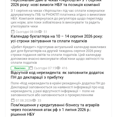
Персональні дані в чеках «Укрпошти» з 1 серпня
2026 року: нові вимоги НБУ та позиція компанії
З 1 серпня на чеках «Укрпошти» під час сплати комуналки
друкуватимуть ПІБ та РНОКПП платника згідно з вимогами
НБУ. Компанія звернулася до регулятора щодо перегляду
цих норм, але поки зобов'язана їх виконувати та радить
утилізувати чеки
Сьогодні 08:06
51
Календар бухгалтера на 10 – 14 серпня 2026 року:
усі строки звітування та сплати податків
«Дебет-Кредит» підготував актуальний календар важливих
дат для бухгалтерів на другий тиждень серпня 2026 року:
строки подання звітів та сплати податків. Цей календар
допоможе вчасно виконувати обов’язки щодо звітності та
сплати податків
Сьогодні 07:15
416
Важливо
Відсутній код нерезидента: як заповнити додаток
ПН до декларації з прибутку
Поле «Код нерезидента в країні резиденції» додатка ПН до
Декларації заповнюється за наявності інформації про код
нерезидента, у разі відсутності інформації – поле не
заповнюється або заповнюється з прокресленням
07.08.2026
33
Помʼякшення у кредитуванні бізнесу та аграріїв
через посилення атак рф з 1 липня 2026 р.:
рішення НБУ