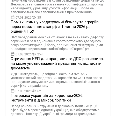
Поле «Код нерезидента в країні резиденції» додатка ПН до
Декларації заповнюється за наявності інформації про код
нерезидента, у разі відсутності інформації – поле не
заповнюється або заповнюється з прокресленням
07.08.2026
35
Помʼякшення у кредитуванні бізнесу та аграріїв
через посилення атак рф з 1 липня 2026 р.:
рішення НБУ
НБУ передбачив можливість банків не визнавати дефолту
боржника в разі здійснення короткострокової (до одного
року) реструктуризації боргу, спричиненої фінтруднощами
внаслідок широкомасштабної збройної агресії рф
07.08.2026
254
Отримання КЕП для працівників: ДПС роз'яснила,
чи може уповноважений представник підписати
документи
У ДПС нагадують, що згідно зі Законом №2155-VIII
уповноважений представник юрособи чи ФОП має право
підписувати документи для отримання кваліфікованого
сертифіката працівнику
07.08.2026
62
Підтримка українців за кордоном-2026:
інструменти від Мінсоцполітики
Серед основних інструментів державної політики у цій
сфері буде мережа єдності українців, яка об'єднуватиме
державні інституції, українські громади та громадські