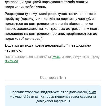
декларацій для цілей нарахування та/або сплати
податкових зобов'язань.
Розрахунки (у тому числі розрахунок частини чистого
прибутку (доходу), дивідендів на державну частку), які
подаються до контролюючих органів відповідно до
іншого законодавства, контроль за дотриманням якого
покладено на контролюючі органи, прирівнюються до
податкової декларації.
Додатки до податкової декларації є її невід'ємною
частиною.
ПОДАТКОВИЙ КОДЕКС УКРАЇНИ (
ст.46
) м. Київ, 2 грудня 2010 року
N 2755-VІ
До літери «П»
Словник створено і підтримується за допомогою
ipLex
– сучасної бази даних нормативно-правової, судової та
довідкової інформації