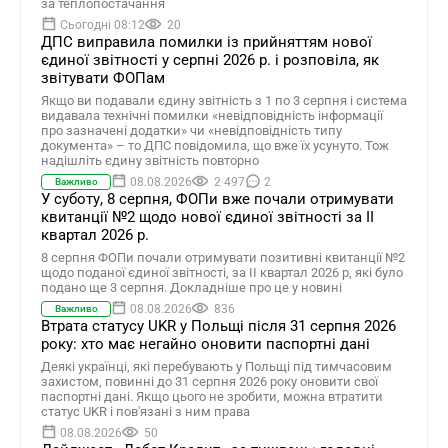
за теплопостачання
Сьогодні 08:12
20
ДПС виправила помилки із прийняттям нової
єдиної звітності у серпні 2026 р. і розповіла, як
звітувати ФОПам
Якщо ви подавали єдину звітність з 1 по 3 серпня і система
видавала технічні помилки «невідповідність інформації
про зазначені додатки» чи «невідповідність типу
документа» – то ДПС повідомила, що вже їх усунуто. Тож
надішліть єдину звітність повторно
08.08.2026
2 497
2
Важливо
У суботу, 8 серпня, ФОПи вже почали отримувати
квитанції №2 щодо нової єдиної звітності за ІІ
квартал 2026 р.
8 серпня ФОПи почали отримувати позитивні квитанції №2
щодо поданої єдиної звітності, за ІІ квартал 2026 р, які було
подано ще 3 серпня. Докладніше про це у новині
08.08.2026
836
Важливо
Втрата статусу UKR у Польщі після 31 серпня 2026
року: хто має негайно оновити паспортні дані
Деякі українці, які перебувають у Польщі під тимчасовим
захистом, повинні до 31 серпня 2026 року оновити свої
паспортні дані. Якщо цього не зробити, можна втратити
статус UKR і пов'язані з ним права
08.08.2026
50