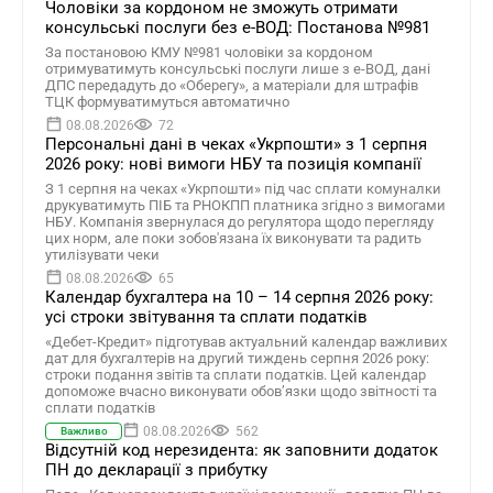
Чоловіки за кордоном не зможуть отримати
консульські послуги без е-ВОД: Постанова №981
За постановою КМУ №981 чоловіки за кордоном
отримуватимуть консульські послуги лише з е-ВОД, дані
ДПС передадуть до «Оберегу», а матеріали для штрафів
ТЦК формуватимуться автоматично
08.08.2026
72
Персональні дані в чеках «Укрпошти» з 1 серпня
2026 року: нові вимоги НБУ та позиція компанії
З 1 серпня на чеках «Укрпошти» під час сплати комуналки
друкуватимуть ПІБ та РНОКПП платника згідно з вимогами
НБУ. Компанія звернулася до регулятора щодо перегляду
цих норм, але поки зобов'язана їх виконувати та радить
утилізувати чеки
08.08.2026
65
Календар бухгалтера на 10 – 14 серпня 2026 року:
усі строки звітування та сплати податків
«Дебет-Кредит» підготував актуальний календар важливих
дат для бухгалтерів на другий тиждень серпня 2026 року:
строки подання звітів та сплати податків. Цей календар
допоможе вчасно виконувати обов’язки щодо звітності та
сплати податків
08.08.2026
562
Важливо
Відсутній код нерезидента: як заповнити додаток
ПН до декларації з прибутку