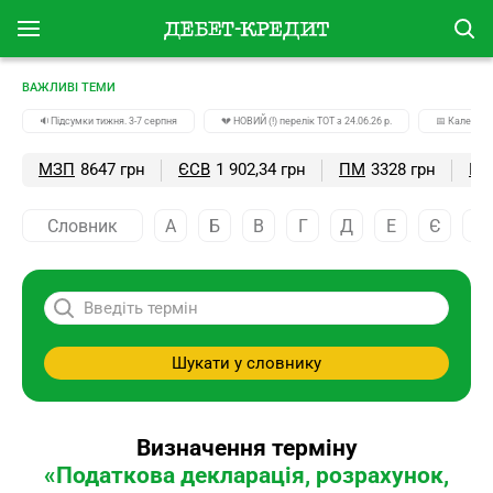
ВАЖЛИВІ ТЕМИ
🔉Підсумки тижня. 3-7 серпня
💔 НОВИЙ (!) перелік ТОТ з 24.06.26 р.
📅 Календар
МЗП
8647 грн
ЄСВ
1 902,34 грн
ПМ
3328 грн
ПС
Словник
А
Б
В
Г
Д
Е
Є
Ж
Шукати у словнику
Визначення терміну
«Податкова декларація, розрахунок,