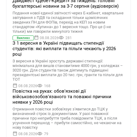
Дайджест «Дебет-Кредит» за тиждень: головні
бухгалтерські новини за 3-7 серпня (аудіоверсія)
Подання нової єдиної звітності через Е-кабінет, квартальне
звітування з ПДВ та складання тільки щомісячних
зведених ПН для ФОПів, перехід на КЕП за новим
стандартом «Купина» до 1 вересня тощо. Про це (і не
тільки) ми говорили минулого тижня
08.08.2026
281
Важливо
З 1 вересня в Україні підвищать стипендії
студентів: які виплати та пільги чекають у 2026
році
З вересня в Україні зростуть державні стипендії:
мінімальна для вишів становитиме 4000 грн, у коледжах –
3020 грн. Для студентів також діятимуть підвищені
президентські виплати до 20 тис. грн, гранти та пільги для
ТОТ
08.08.2026
168
Повістка на руках: обов'язкові дії
військовозобов'язаного та поважні причини
неявки у 2026 році
Отримання повістки зобов'язує з'явитися до ТЦК у
визначений строк із документами. У разі поважної
причини про неприбуття треба повідомити ТЦК, а після
усунення перешкод – прибути самостійно, не чекаючи на
нову повістку
08.08.2026
79