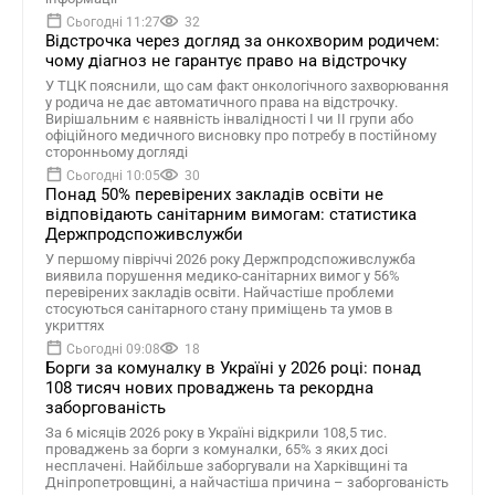
Сьогодні 11:27
32
Відстрочка через догляд за онкохворим родичем:
чому діагноз не гарантує право на відстрочку
У ТЦК пояснили, що сам факт онкологічного захворювання
у родича не дає автоматичного права на відстрочку.
Вирішальним є наявність інвалідності I чи II групи або
офіційного медичного висновку про потребу в постійному
сторонньому догляді
Сьогодні 10:05
30
Понад 50% перевірених закладів освіти не
відповідають санітарним вимогам: статистика
Держпродспоживслужби
У першому півріччі 2026 року Держпродспоживслужба
виявила порушення медико-санітарних вимог у 56%
перевірених закладів освіти. Найчастіше проблеми
стосуються санітарного стану приміщень та умов в
укриттях
Сьогодні 09:08
18
Борги за комуналку в Україні у 2026 році: понад
108 тисяч нових проваджень та рекордна
заборгованість
За 6 місяців 2026 року в Україні відкрили 108,5 тис.
проваджень за борги з комуналки, 65% з яких досі
несплачені. Найбільше заборгували на Харківщині та
Дніпропетровщині, а найчастіша причина – заборгованість