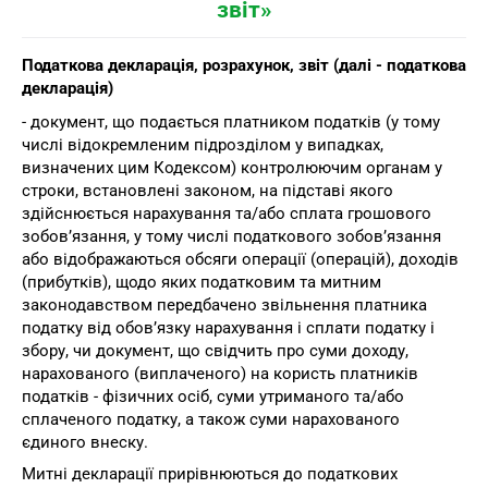
звіт»
Податкова декларація, розрахунок, звіт (далі - податкова
декларація)
- документ, що подається платником податків (у тому
числі відокремленим підрозділом у випадках,
визначених цим Кодексом) контролюючим органам у
строки, встановлені законом, на підставі якого
здійснюється нарахування та/або сплата грошового
зобов’язання, у тому числі податкового зобов’язання
або відображаються обсяги операції (операцій), доходів
(прибутків), щодо яких податковим та митним
законодавством передбачено звільнення платника
податку від обов’язку нарахування і сплати податку і
збору, чи документ, що свідчить про суми доходу,
нарахованого (виплаченого) на користь платників
податків - фізичних осіб, суми утриманого та/або
сплаченого податку, а також суми нарахованого
єдиного внеску.
Митні декларації прирівнюються до податкових