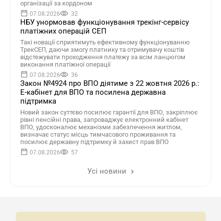
організації за кордоном
07.08.2026
32
НБУ унормовав функціонування трекінг-сервісу
платіжних операцій СЕП
Такі новації сприятимуть ефективному функціонуванню
ТрекСЕП, даючи змогу платнику та отримувачу коштів
відстежувати проходження платежу за всім ланцюгом
виконання платіжної операції
07.08.2026
36
Закон №4924 про ВПО діятиме з 22 жовтня 2026 р.:
Е-кабінет для ВПО та посилена державна
підтримка
Новий закон суттєво посилює гарантії для ВПО, закріплює
рівні пенсійні права, запроваджує електронний кабінет
ВПО, удосконалює механізми забезпечення житлом,
визначає статус місць тимчасового проживання та
посилює державну підтримку й захист прав ВПО
07.08.2026
57
Усі новини