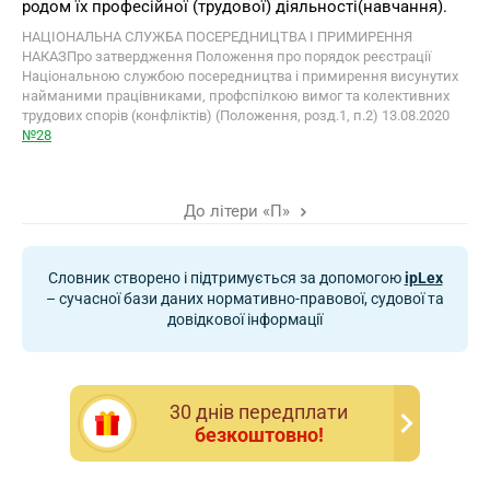
родом їх професiйної (трудової) дiяльностi(навчання).
НАЦІОНАЛЬНА СЛУЖБА ПОСЕРЕДНИЦТВА І ПРИМИРЕННЯ
НАКАЗПро затвердження Положення про порядок реєстрації
Національною службою посередництва і примирення висунутих
найманими працівниками, профспілкою вимог та колективних
трудових спорів (конфліктів) (Положення, розд.1, п.2) 13.08.2020
№28
До літери «П»
Словник створено і підтримується за допомогою
ipLex
– сучасної бази даних нормативно-правової, судової та
довідкової інформації
30 днiв передплати
безкоштовно!