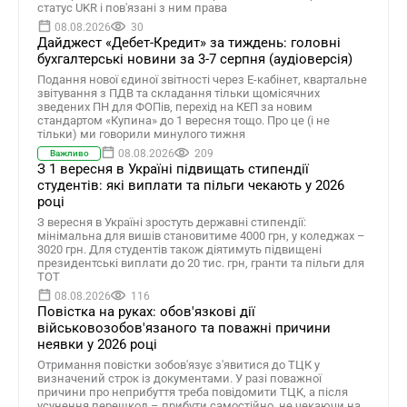
статус UKR і пов'язані з ним права
08.08.2026
30
Дайджест «Дебет-Кредит» за тиждень: головні
бухгалтерські новини за 3-7 серпня (аудіоверсія)
Подання нової єдиної звітності через Е-кабінет, квартальне
звітування з ПДВ та складання тільки щомісячних
зведених ПН для ФОПів, перехід на КЕП за новим
стандартом «Купина» до 1 вересня тощо. Про це (і не
тільки) ми говорили минулого тижня
08.08.2026
209
Важливо
З 1 вересня в Україні підвищать стипендії
студентів: які виплати та пільги чекають у 2026
році
З вересня в Україні зростуть державні стипендії:
мінімальна для вишів становитиме 4000 грн, у коледжах –
3020 грн. Для студентів також діятимуть підвищені
президентські виплати до 20 тис. грн, гранти та пільги для
ТОТ
08.08.2026
116
Повістка на руках: обов'язкові дії
військовозобов'язаного та поважні причини
неявки у 2026 році
Отримання повістки зобов'язує з'явитися до ТЦК у
визначений строк із документами. У разі поважної
причини про неприбуття треба повідомити ТЦК, а після
усунення перешкод – прибути самостійно, не чекаючи на