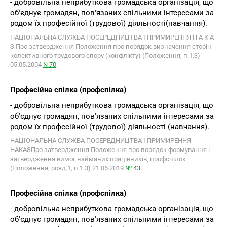
- добровільна неприбуткова громадська організація, що
об'єднує громадян, пов'язаних спільними інтересами за
родом їх професійної (трудової) діяльності(навчання).
НАЦІОНАЛЬНА СЛУЖБА ПОСЕРЕДНИЦТВА І ПРИМИРЕННЯ Н А К А
З Про затвердження Положення про порядок визначення сторін
колективного трудового спору (конфлікту) (Положення, п.1.3)
05.05.2004
N 70
Професійна спілка (профспілка)
- добровільна неприбуткова громадська організація, що
об'єднує громадян, пов'язаних спільними інтересами за
родом їх професійної (трудової) діяльності (навчання).
НАЦІОНАЛЬНА СЛУЖБА ПОСЕРЕДНИЦТВА І ПРИМИРЕННЯ
НАКАЗПро затвердження Положення про порядок формування і
затвердження вимог найманих працівників, профспілок
(Положення, розд.1, п.1.3) 21.06.2019
№ 43
Професiйна спiлка (профспiлка)
- добровiльна неприбуткова громадська органiзацiя, що
об'єднує громадян, пов'язаних спiльними iнтересами за