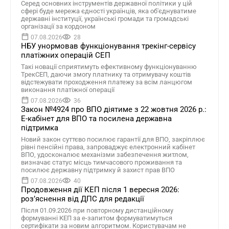
Серед основних інструментів державної політики у цій
сфері буде мережа єдності українців, яка об'єднуватиме
державні інституції, українські громади та громадські
організації за кордоном
07.08.2026
28
НБУ унормовав функціонування трекінг-сервісу
платіжних операцій СЕП
Такі новації сприятимуть ефективному функціонуванню
ТрекСЕП, даючи змогу платнику та отримувачу коштів
відстежувати проходження платежу за всім ланцюгом
виконання платіжної операції
07.08.2026
36
Закон №4924 про ВПО діятиме з 22 жовтня 2026 р.:
Е-кабінет для ВПО та посилена державна
підтримка
Новий закон суттєво посилює гарантії для ВПО, закріплює
рівні пенсійні права, запроваджує електронний кабінет
ВПО, удосконалює механізми забезпечення житлом,
визначає статус місць тимчасового проживання та
посилює державну підтримку й захист прав ВПО
07.08.2026
40
Продовження дії КЕП після 1 вересня 2026:
розʼяснення від ДПС для редакції
Після 01.09.2026 при повторному дистанційному
формуванні КЕП за е-запитом формуватимуться
сертифікати за новим алгоритмом. Користувачам не