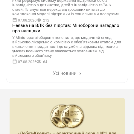
який реформує систему державної підтримки осіб з
інвалідністю з дитинства, дітей з інвалідністю та їхніх
сімей. Планується перехід від грошових виплат до
комплексної моделі підтримки із соціальними послугами
07.08.2026
212
Неявка на ВЛК без підстав: Міноборони нагадало
про наслідки
У Міністерстві оборони пояснили, що медичний огляд
військово-лікарською комісією є обов’язковим етапом для
визначення придатності до служби, а відмова від нього в
умовах воєнного стану вважається ухиленням від
військового обов'язку
07.08.2026
64
Усі новини
«Дебет-Кредит» – електронний сервіс №1 для