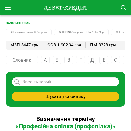
ВАЖЛИВІ ТЕМИ
🔉Підсумки тижня. 3-7 серпня
💔 НОВИЙ (!) перелік ТОТ з 24.06.26 р.
📅 Календар
МЗП
8647 грн
ЄСВ
1 902,34 грн
ПМ
3328 грн
ПС
Словник
А
Б
В
Г
Д
Е
Є
Ж
Шукати у словнику
Визначення терміну
«Професійна спілка (профспілка)»