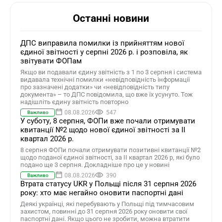
Останні новини
ДПС виправила помилки із прийняттям нової
єдиної звітності у серпні 2026 р. і розповіла, як
звітувати ФОПам
Якщо ви подавали єдину звітність з 1 по 3 серпня і система
видавала технічні помилки «невідповідність інформації
про зазначені додатки» чи «невідповідність типу
документа» – то ДПС повідомила, що вже їх усунуто. Тож
надішліть єдину звітність повторно
08.08.2026
547
Важливо
У суботу, 8 серпня, ФОПи вже почали отримувати
квитанції №2 щодо нової єдиної звітності за ІІ
квартал 2026 р.
8 серпня ФОПи почали отримувати позитивні квитанції №2
щодо поданої єдиної звітності, за ІІ квартал 2026 р, які було
подано ще 3 серпня. Докладніше про це у новині
08.08.2026
390
Важливо
Втрата статусу UKR у Польщі після 31 серпня 2026
року: хто має негайно оновити паспортні дані
Деякі українці, які перебувають у Польщі під тимчасовим
захистом, повинні до 31 серпня 2026 року оновити свої
паспортні дані. Якщо цього не зробити, можна втратити