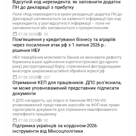
Відсутній код нерезидента: як заповнити додаток
ПН до декларації з прибутку
Поле «Код нерезидента в країні резиденції» додатка ПН до
Декларації заповнюється за наявності інформації про код
нерезидента, у разі відсутності інформації – поле не
заповнюється або заповнюється з прокресленням
07.08.2026
33
Помʼякшення у кредитуванні бізнесу та аграріїв
через посилення атак рф з 1 липня 2026 р.:
рішення НБУ
НБУ передбачив можливість банків не визнавати дефолту
боржника в разі здійснення короткострокової (до одного
року) реструктуризації боргу, спричиненої фінтруднощами
внаслідок широкомасштабної збройної агресії рф
07.08.2026
227
Отримання КЕП для працівників: ДПС роз'яснила,
чи може уповноважений представник підписати
документи
У ДПС нагадують, що згідно зі Законом №2155-VIII
уповноважений представник юрособи чи ФОП має право
підписувати документи для отримання кваліфікованого
сертифіката працівнику
07.08.2026
52
Підтримка українців за кордоном-2026:
інструменти від Мінсоцполітики