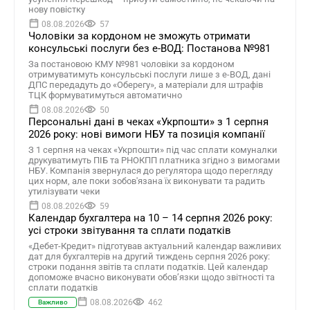
нову повістку
08.08.2026
57
Чоловіки за кордоном не зможуть отримати
консульські послуги без е-ВОД: Постанова №981
За постановою КМУ №981 чоловіки за кордоном
отримуватимуть консульські послуги лише з е-ВОД, дані
ДПС передадуть до «Оберегу», а матеріали для штрафів
ТЦК формуватимуться автоматично
08.08.2026
50
Персональні дані в чеках «Укрпошти» з 1 серпня
2026 року: нові вимоги НБУ та позиція компанії
З 1 серпня на чеках «Укрпошти» під час сплати комуналки
друкуватимуть ПІБ та РНОКПП платника згідно з вимогами
НБУ. Компанія звернулася до регулятора щодо перегляду
цих норм, але поки зобов'язана їх виконувати та радить
утилізувати чеки
08.08.2026
59
Календар бухгалтера на 10 – 14 серпня 2026 року:
усі строки звітування та сплати податків
«Дебет-Кредит» підготував актуальний календар важливих
дат для бухгалтерів на другий тиждень серпня 2026 року:
строки подання звітів та сплати податків. Цей календар
допоможе вчасно виконувати обов’язки щодо звітності та
сплати податків
08.08.2026
462
Важливо