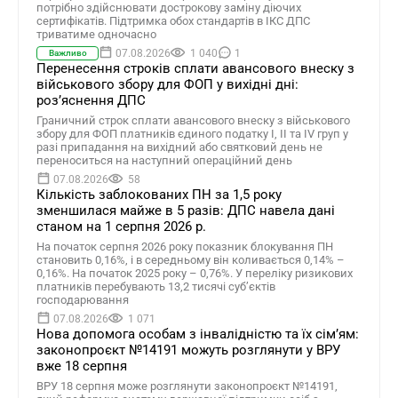
потрібно здійснювати дострокову заміну діючих
сертифікатів. Підтримка обох стандартів в ІКС ДПС
триватиме одночасно
07.08.2026
1 040
1
Важливо
Перенесення строків сплати авансового внеску з
військового збору для ФОП у вихідні дні:
роз’яснення ДПС
Граничний строк сплати авансового внеску з військового
збору для ФОП платників єдиного податку І, ІІ та ІV груп у
разі припадання на вихідний або святковий день не
переноситься на наступний операційний день
07.08.2026
58
Кількість заблокованих ПН за 1,5 року
зменшилася майже в 5 разів: ДПС навела дані
станом на 1 серпня 2026 р.
На початок серпня 2026 року показник блокування ПН
становить 0,16%, і в середньому він коливається 0,14% –
0,16%. На початок 2025 року – 0,76%. У переліку ризикових
платників перебувають 13,2 тисячі суб’єктів
господарювання
07.08.2026
1 071
Нова допомога особам з інвалідністю та їх сімʼям:
законопроєкт №14191 можуть розглянути у ВРУ
вже 18 серпня
ВРУ 18 серпня може розглянути законопроєкт №14191,