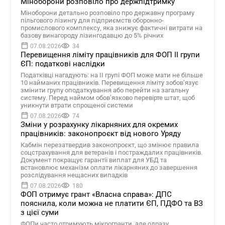
Міноборони розповіло про держпідтримку
Міноборони детально розповіло про державну програму
пільгового лізингу для підприємств оборонно-
промислового комплексу, яка знижує фактичні витрати на
базову винагороду лізингодавцю до 5% річних
07.08.2026
34
Перевищення ліміту працівників для ФОП II групи
ЄП: податкові наслідки
Податківці нагадують: на II групі ФОП може мати не більше
10 найманих працівників. Перевищення ліміту зобов’язує
змінити групу оподаткування або перейти на загальну
систему. Перед наймом обов’язково перевірте штат, щоб
уникнути втрати спрощеної системи
07.08.2026
74
Зміни у розрахунку лікарняних для окремих
працівників: законопроєкт від нового Уряду
Кабмін перезатвердив законопроєкт, що змінює правила
соцстрахування для ветеранів і постраждалих працівників.
Документ покращує гарантії виплат для УБД та
встановлює механізм оплати лікарняних до завершення
розслідування нещасних випадків
07.08.2026
180
ФОП отримує грант «Власна справа»: ДПС
пояснила, коли можна не платити ЄП, ПДФО та ВЗ
з цієї суми
ФОПи часто отримують мікрогранти, але одразу