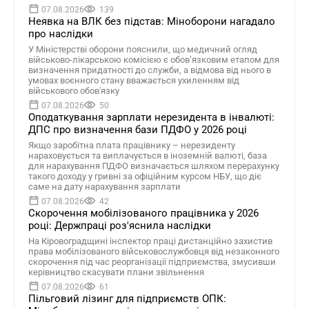
07.08.2026
139
Неявка на ВЛК без підстав: Міноборони нагадало
про наслідки
У Міністерстві оборони пояснили, що медичний огляд
військово-лікарською комісією є обов’язковим етапом для
визначення придатності до служби, а відмова від нього в
умовах воєнного стану вважається ухиленням від
військового обов'язку
07.08.2026
50
Оподаткування зарплати нерезидента в інвалюті:
ДПС про визначення бази ПДФО у 2026 році
Якщо заробітна плата працівнику – нерезиденту
нараховується та виплачується в іноземній валюті, база
для нарахування ПДФО визначається шляхом перерахунку
такого доходу у гривні за офіційним курсом НБУ, що діє
саме на дату нарахування зарплати
07.08.2026
42
Скорочення мобілізованого працівника у 2026
році: Держпраці роз'яснила наслідки
На Кіровоградщині інспектор праці дистанційно захистив
права мобілізованого військовослужбовця від незаконного
скорочення під час реорганізації підприємства, змусивши
керівництво скасувати плани звільнення
07.08.2026
61
Пільговий лізинг для підприємств ОПК: