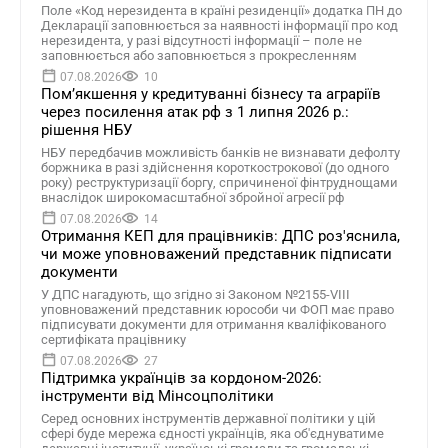
Поле «Код нерезидента в країні резиденції» додатка ПН до
Декларації заповнюється за наявності інформації про код
нерезидента, у разі відсутності інформації – поле не
заповнюється або заповнюється з прокресленням
07.08.2026
10
Помʼякшення у кредитуванні бізнесу та аграріїв
через посилення атак рф з 1 липня 2026 р.:
рішення НБУ
НБУ передбачив можливість банків не визнавати дефолту
боржника в разі здійснення короткострокової (до одного
року) реструктуризації боргу, спричиненої фінтруднощами
внаслідок широкомасштабної збройної агресії рф
07.08.2026
14
Отримання КЕП для працівників: ДПС роз'яснила,
чи може уповноважений представник підписати
документи
У ДПС нагадують, що згідно зі Законом №2155-VIII
уповноважений представник юрособи чи ФОП має право
підписувати документи для отримання кваліфікованого
сертифіката працівнику
07.08.2026
27
Підтримка українців за кордоном-2026:
інструменти від Мінсоцполітики
Серед основних інструментів державної політики у цій
сфері буде мережа єдності українців, яка об'єднуватиме