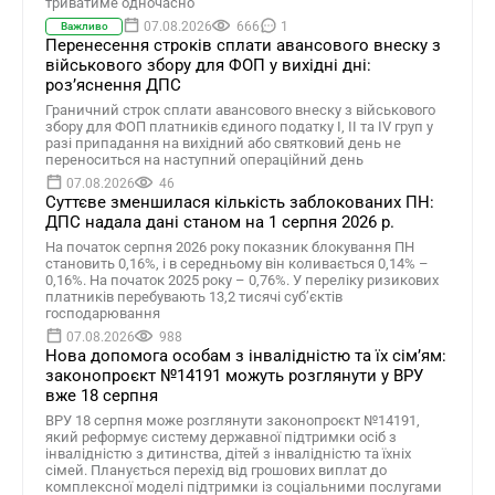
триватиме одночасно
07.08.2026
666
1
Важливо
Перенесення строків сплати авансового внеску з
військового збору для ФОП у вихідні дні:
роз’яснення ДПС
Граничний строк сплати авансового внеску з військового
збору для ФОП платників єдиного податку І, ІІ та ІV груп у
разі припадання на вихідний або святковий день не
переноситься на наступний операційний день
07.08.2026
46
Суттєве зменшилася кількість заблокованих ПН:
ДПС надала дані станом на 1 серпня 2026 р.
На початок серпня 2026 року показник блокування ПН
становить 0,16%, і в середньому він коливається 0,14% –
0,16%. На початок 2025 року – 0,76%. У переліку ризикових
платників перебувають 13,2 тисячі суб’єктів
господарювання
07.08.2026
988
Нова допомога особам з інвалідністю та їх сімʼям:
законопроєкт №14191 можуть розглянути у ВРУ
вже 18 серпня
ВРУ 18 серпня може розглянути законопроєкт №14191,
який реформує систему державної підтримки осіб з
інвалідністю з дитинства, дітей з інвалідністю та їхніх
сімей. Планується перехід від грошових виплат до
комплексної моделі підтримки із соціальними послугами