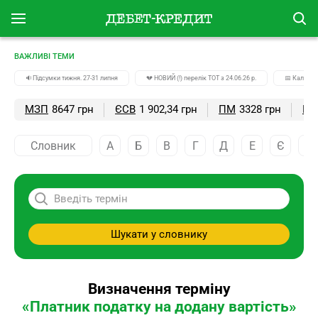
ВАЖЛИВІ ТЕМИ
🔉Підсумки тижня. 27-31 липня
💔 НОВИЙ (!) перелік ТОТ з 24.06.26 р.
📅 Календа
МЗП
8647 грн
ЄСВ
1 902,34 грн
ПМ
3328 грн
ПС
Словник
А
Б
В
Г
Д
Е
Є
Ж
Шукати у словнику
Визначення терміну
«Платник податку на додану вартість»