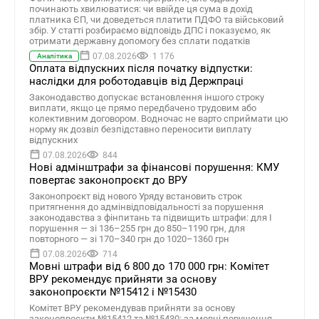
починають хвилюватися: чи ввійде ця сума в дохід
платника ЄП, чи доведеться платити ПДФО та військовий
збір. У статті розбираємо відповідь ДПС і показуємо, як
отримати державну допомогу без сплати податків
07.08.2026
1 176
Аналітика
Оплата відпускних після початку відпустки:
наслідки для роботодавців від Держпраці
Законодавство допускає встановлення іншого строку
виплати, якщо це прямо передбачено трудовим або
колективним договором. Водночас не варто сприймати цю
норму як дозвіл безпідставно переносити виплату
відпускних
07.08.2026
844
Нові адмінштрафи за фінансові порушення: КМУ
повертає законопроєкт до ВРУ
Законопроєкт від нового Уряду встановить строк
притягнення до адмінвідповідальності за порушення
законодавства з фінпитань та підвищить штрафи: для І
порушення — зі 136–255 грн до 850–1190 грн, для
повторного — зі 170–340 грн до 1020–1360 грн
07.08.2026
714
Мовні штрафи від 6 800 до 170 000 грн: Комітет
ВРУ рекомендує прийняти за основу
законопроєкти №15412 і №15430
Комітет ВРУ рекомендував прийняти за основу
законопроєкти №15412 та №15430: за мовні порушення