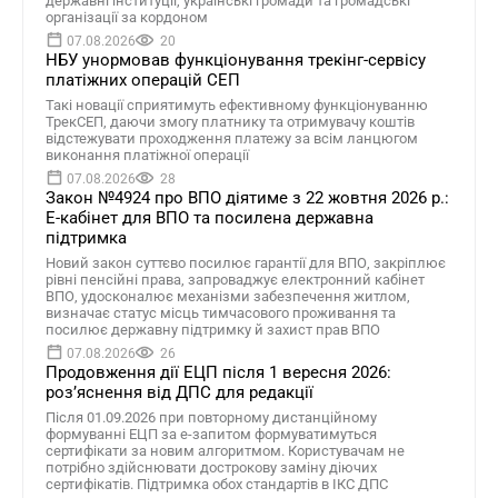
державні інституції, українські громади та громадські
організації за кордоном
07.08.2026
20
НБУ унормовав функціонування трекінг-сервісу
платіжних операцій СЕП
Такі новації сприятимуть ефективному функціонуванню
ТрекСЕП, даючи змогу платнику та отримувачу коштів
відстежувати проходження платежу за всім ланцюгом
виконання платіжної операції
07.08.2026
28
Закон №4924 про ВПО діятиме з 22 жовтня 2026 р.:
Е-кабінет для ВПО та посилена державна
підтримка
Новий закон суттєво посилює гарантії для ВПО, закріплює
рівні пенсійні права, запроваджує електронний кабінет
ВПО, удосконалює механізми забезпечення житлом,
визначає статус місць тимчасового проживання та
посилює державну підтримку й захист прав ВПО
07.08.2026
26
Продовження дії ЕЦП після 1 вересня 2026:
розʼяснення від ДПС для редакції
Після 01.09.2026 при повторному дистанційному
формуванні ЕЦП за е-запитом формуватимуться
сертифікати за новим алгоритмом. Користувачам не
потрібно здійснювати дострокову заміну діючих
сертифікатів. Підтримка обох стандартів в ІКС ДПС