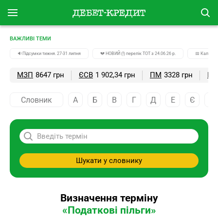
ВАЖЛИВІ ТЕМИ
🔉Підсумки тижня. 27-31 липня
💔 НОВИЙ (!) перелік ТОТ з 24.06.26 р.
📅 Календа
МЗП
8647 грн
ЄСВ
1 902,34 грн
ПМ
3328 грн
ПС
Словник
А
Б
В
Г
Д
Е
Є
Ж
Шукати у словнику
Визначення терміну
«Податкові пільги»