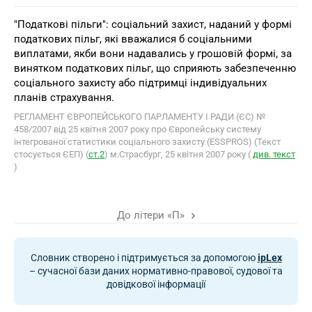
"Податкові пільги": соціальний захист, наданий у формі
податкових пільг, які вважалися б соціальними
виплатами, якби вони надавались у грошовій формі, за
винятком податкових пільг, що сприяють забезпеченню
соціального захисту або підтримці індивідуальних
планів страхування.
РЕГЛАМЕНТ ЄВРОПЕЙСЬКОГО ПАРЛАМЕНТУ І РАДИ (ЄС) №
458/2007 від 25 квітня 2007 року про Європейську систему
інтегрованої статистики соціального захисту (ESSPROS) (Текст
стосується ЄЕП) (
ст.2
) м.Страсбург, 25 квітня 2007 року (
див. текст
)
До літери «П»
Словник створено і підтримується за допомогою
ipLex
– сучасної бази даних нормативно-правової, судової та
довідкової інформації