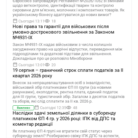
Євросоюз запроваджує Регламент №2026/1052 зі змінами
щодо ветконтролю, ідентифікації тварин та контролю
сировини для м'ясних, молочних і композитних товарів. Як
українському бізнесу адаптуватися до нових вимог?
Сьогодні 13:11
18
Нові права та гарантії для військових після
умовно-дострокового звільнення за Законом
№4931-ІХ
Закон №4931-ІХ надає військовим з числа колишніх
засуджених право на щорічні відпустки, переведення між
підрозділами та додаткові підстави для звільнення.
Докладніше про це розповіло Міноборони
Сьогодні 13:01
20
19 серпня – граничний строк сплати податків за ІI
квартал 2026 року
Внесок за непрацевлаштування осіб з інвалідністю,
військовий збір платниками ЄП ІІІ групи (за новими
рахунками), екоподаток, рентна плата, єдиний податок
для III групи, туристичний збір. Загалом з десяток податків
та зборів, які слід сплатити за ІI кв. 2026 р.
Сьогодні 12:35
48
Важливо
Наслідки здачі земельної ділянки в суборенду
платником ЄП 4 гр. у 2026 році: ІПК від ДПС та
коментар редакції
Як платнику ЄП 4 групі не втратити свій статус через
суборенду землі? Розбираємо свіжу ІПК ДПС та аспекти,