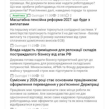
прізвище. Які документи вона має надати роботодавцю?
Що має зробити роботодавець після отримання цих
документів? Розглянемо далі, наведемо поради та зразки
Сьогодні 11:30
2 085
2
Аналітика
Масштабна пенсійна реформа-2027: що буде з
виплатами
На першому етапі зміни торкнуться солідарної системи. У
міністерстві пропонують поділити її на дві частини - базову
виплату та страхову (її розмір залежатиме від суми
сплачених щомісячних внесків ЄСВ)
Сьогодні 11:23
236
Влада надасть приміщення для релокації складів
постраждалого бізнесу від атак РФ
Держава готова надати бізнесу пріоритетний доступ до
наявних приміщень для розосередження складських
потужностей. Мінекономіки, АРМА та Фонду державного
майна у триденний строк має підготувати їх перелік
Сьогодні 11:00
52
Сумісник у 2026 році стає основним працівником:
оформлення переведення у розʼясненні Держпраці
Працівник має право визначити своє місце роботи як
основне за заявою. Але законодавство досі не дає
однозначної відповіді, якою саме кадровою процедурою
роботодавець має оформити цю зміну та як вона повинна
відображатися в реєстрах