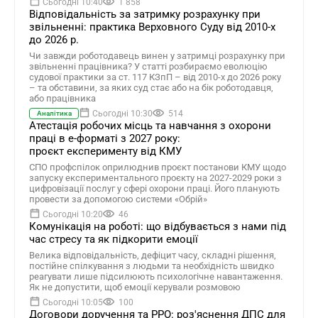
Сьогодні 10:40
1 858
Відповідальність за затримку розрахунку при
звільненні: практика Верховного Суду від 2010-х
до 2026 р.
Чи завжди роботодавець винен у затримці розрахунку при
звільненні працівника? У статті розбираємо еволюцію
судової практики за ст. 117 КЗпП – від 2010-х до 2026 року
– та обставини, за яких суд стає або на бік роботодавця,
або працівника
Сьогодні 10:30
514
Аналітика
Атестація робочих місць та навчання з охорони
праці в е-форматі з 2027 року:
проєкт експерименту від КМУ
СПО профспілок оприлюднив проєкт постанови КМУ щодо
запуску експериментального проєкту на 2027-2029 роки з
цифровізації послуг у сфері охорони праці. Його планують
провести за допомогою системи «Обрій»
Сьогодні 10:20
46
Комунікація на роботі: що відбувається з нами під
час стресу та як підкорити емоції
Велика відповідальність, дефіцит часу, складні рішення,
постійне спілкування з людьми та необхідність швидко
реагувати лише підсилюють психологічне навантаження.
Як не допустити, щоб емоції керували розмовою
Сьогодні 10:05
100
Договори доручення та РРО: роз'яснення ДПС для