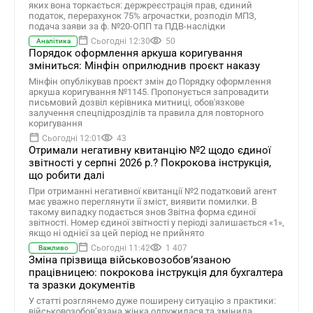
яких вона торкається: держреєстрація прав, єдиний
податок, перерахунок 75% агрочастки, розподіл МПЗ,
подача заяви за ф. №20-ОПП та ПДВ-наслідки
Сьогодні 12:30
50
Аналітика
Порядок оформлення аркуша коригування
зміниться: Мінфін оприлюднив проєкт наказу
Мінфін опублікував проєкт змін до Порядку оформлення
аркуша коригування №1145. Пропонується запровадити
письмовий дозвіл керівника митниці, обов'язкове
залучення спецпідрозділів та правила для повторного
коригування
Сьогодні 12:01
43
Отримали негативну квитанцію №2 щодо єдиної
звітності у серпні 2026 р.? Покрокова інструкція,
що робити далі
При отриманні негативної квитанції №2 податковий агент
має уважно переглянути її зміст, виявити помилки. В
такому випадку подається знов Звітна форма єдиної
звітності. Номер єдиної звітності у періоді залишається «1»,
якщо ні однієї за цей період не прийнято
Сьогодні 11:42
1 407
Важливо
Зміна прізвища військовозобов’язаною
працівницею: покрокова інструкція для бухгалтера
та зразки документів
У статті розглянемо дуже поширену ситуацію з практики:
військовозобов’язана жінка одружилася та змінила