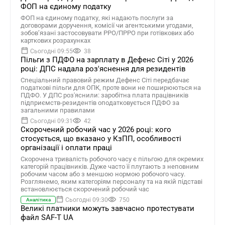
ФОП на єдиному податку
ФОП на єдиному податку, які надають послуги за
договорами доручення, комісії чи агентськими угодами,
зобов’язані застосовувати РРО/ПРРО при готівкових або
карткових розрахунках
Сьогодні 09:55
38
Пільги з ПДФО на зарплату в Дефенс Сіті у 2026
році: ДПС надала роз'яснення для резидентів
Спеціальний правовий режим Дефенс Сіті передбачає
податкові пільги для ОПК, проте вони не поширюються на
ПДФО. У ДПС роз'яснили: заробітна плата працівників
підприємств-резидентів оподатковується ПДФО за
загальними правилами
Сьогодні 09:31
42
Скорочений робочий час у 2026 році: кого
стосується, що вказано у КзПП, особливості
організації і оплати праці
Скорочена тривалість робочого часу є пільгою для окремих
категорій працівників. Дуже часто її плутають з неповним
робочим часом або з меншою нормою робочого часу.
Розглянемо, яким категоріям персоналу та на якій підставі
встановлюється скорочений робочий час
Сьогодні 09:30
750
Аналітика
Великі платники можуть завчасно протестувати
файл SAF-T UA