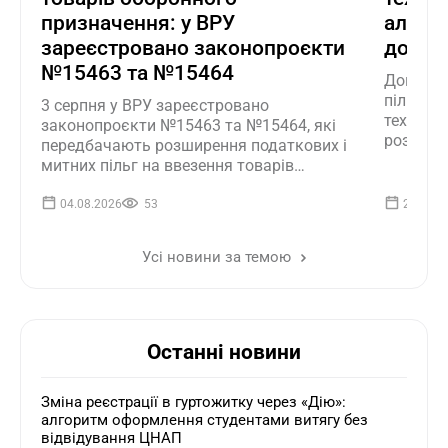
призначення: у ВРУ
алгор
зареєстровано законопроєкти
до дек
№15463 та №15464
Допусти
пільг з
3 серпня у ВРУ зареєстровано
технічно
законопроєкти №15463 та №15464, які
роз'ясни
передбачають розширення податкових і
право н
митних пільг на ввезення товарів
№153 та
оборонного призначення. Наразі тексти
до ДПС
документів ще не оприлюднені
04.08.2026
53
29.07.2
Усі новини за темою
Останні новини
Зміна реєстрації в гуртожитку через «Дію»:
алгоритм оформлення студентами витягу без
відвідування ЦНАП