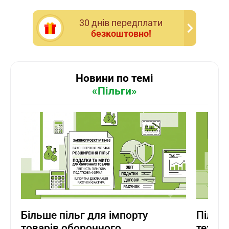
30 днiв передплати
безкоштовно!
Новини по темі
«Пільги»
Більше пільг для імпорту
Пільг
товарів оборонного
техніч