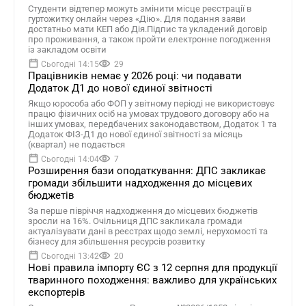
Студенти відтепер можуть змінити місце реєстрації в
гуртожитку онлайн через «Дію». Для подання заяви
достатньо мати КЕП або Дія.Підпис та укладений договір
про проживання, а також пройти електронне погодження
із закладом освіти
Сьогодні 14:15
29
Працівників немає у 2026 році: чи подавати
Додаток Д1 до нової єдиної звітності
Якщо юрособа або ФОП у звітному періоді не використовує
працю фізичних осіб на умовах трудового договору або на
інших умовах, передбачених законодавством, Додаток 1 та
Додаток ФІЗ-Д1 до нової єдиної звітності за місяць
(квартал) не подається
Сьогодні 14:04
7
Розширення бази оподаткування: ДПС закликає
громади збільшити надходження до місцевих
бюджетів
За перше півріччя надходження до місцевих бюджетів
зросли на 16%. Очільниця ДПС закликала громади
актуалізувати дані в реєстрах щодо землі, нерухомості та
бізнесу для збільшення ресурсів розвитку
Сьогодні 13:42
20
Нові правила імпорту ЄС з 12 серпня для продукції
тваринного походження: важливо для українських
експортерів