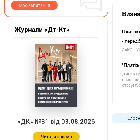
Моє запитання
Визн
Журнали «Дт-Кт»
Платіжн
- перед
ЗАКОН УК
"Платіж
ДИРЕКТИВ
внесення
стосуєтьс
Словн
«ДК» №31 від 03.08.2026
Читати онлайн