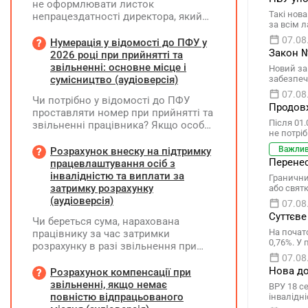
не оформлювати листок
Такі нов
непрацездатності директора, який
за всім 
перебуває у відпустці без
07.08
збереження заробітної плати під час
Нумерація у відомості до ПФУ у
Закон №
призупинення діяльності
2026 році при прийнятті та
підприємства?
звільненні: основне місце і
Новий за
сумісництво (аудіоверсія)
забезпеч
07.08
Чи потрібно у відомості до ПФУ
Продовж
проставляти номер при прийнятті та
Після 01
звільненні працівника? Якщо особа
не потрі
одночасно працювала за основним
місцем роботи та за сумісництвом,
Важли
Розрахунок внеску на підтримку
чи рахується це як два роботодавці?
Перенес
працевлаштування осіб з
інвалідністю та виплати за
Граничний
затримку розрахунку
або свят
(аудіоверсія)
07.08
Суттєве
Чи береться сума, нарахована
На почат
працівнику за час затримки
0,76%. У
розрахунку в разі звільнення при
обчсиленні середньомісячної
07.08
заробітної плати (винагороди), для
Нова до
Розрахунок компенсації при
розрахунку внеску на підтримку
звільненні, якщо немає
ВРУ 18 с
працевлаштування осіб з
повністю відпрацьованого
інвалідн