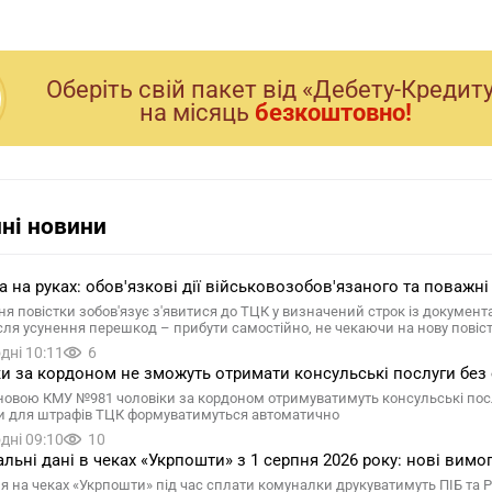
Оберiть свiй пакет вiд «Дебету-Кредит
на мiсяць
безкоштовно!
ні новини
а на руках: обов'язкові дії військовозобов'язаного та поважні
я повістки зобов'язує з'явитися до ТЦК у визначений строк із документ
ісля усунення перешкод – прибути самостійно, не чекаючи на нову повіс
дні 10:11
6
и за кордоном не зможуть отримати консульські послуги без
новою КМУ №981 чоловіки за кордоном отримуватимуть консульські послу
и для штрафів ТЦК формуватимуться автоматично
дні 09:10
10
льні дані в чеках «Укрпошти» з 1 серпня 2026 року: нові вимо
ня на чеках «Укрпошти» під час сплати комуналки друкуватимуть ПІБ та