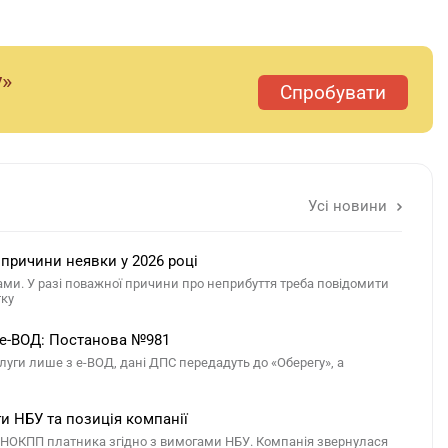
у»
Спробувати
Усі новини
 причини неявки у 2026 році
ами. У разі поважної причини про неприбуття треба повідомити
тку
 е-ВОД: Постанова №981
ги лише з е-ВОД, дані ДПС передадуть до «Оберегу», а
ги НБУ та позиція компанії
 РНОКПП платника згідно з вимогами НБУ. Компанія звернулася