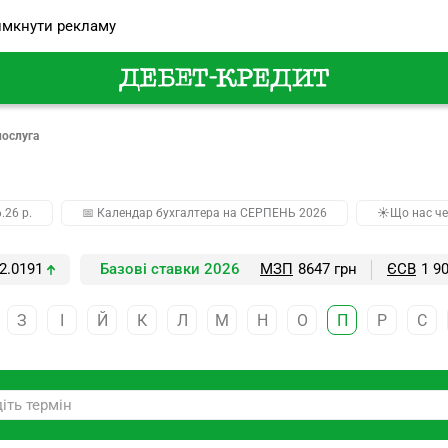
мкнути рекламу
послуга
.26 р.
📅 Календар бухгалтера на СЕРПЕНЬ 2026
☀️Що нас че
2.0191
Базові ставки 2026
МЗП
8647 грн
ЄСВ
1 9
З
І
Й
К
Л
М
Н
О
П
Р
С