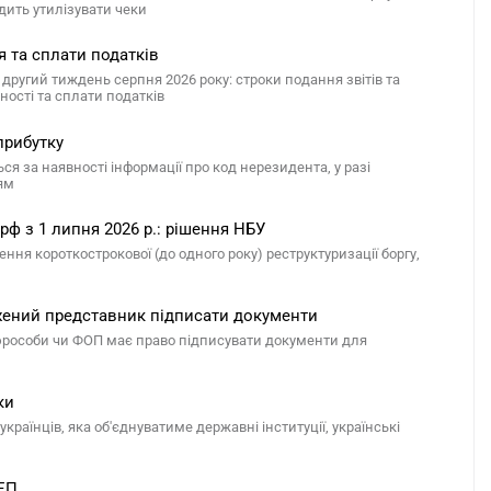
дить утилізувати чеки
я та сплати податків
другий тиждень серпня 2026 року: строки подання звітів та
ості та сплати податків
прибутку
я за наявності інформації про код нерезидента, у разі
ям
рф з 1 липня 2026 р.: рішення НБУ
ня короткострокової (до одного року) реструктуризації боргу,
жений представник підписати документи
юрособи чи ФОП має право підписувати документи для
ки
країнців, яка об'єднуватиме державні інституції, українські
СЕП