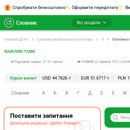
Спробувати безкоштовно
Оформити передплату
Ви
Словник
Всі розділи
Головна Дт-Кт
Словник українського бухгалтера
П
Платіжна 
ВАЖЛИВІ ТЕМИ
🔉Підсумки тижня. 27-31 липня
💔 НОВИЙ (!) перелік ТОТ з 24.06
Курси валют
USD
44.7626
EUR
51.6717
PLN
1
Словник
А
Б
В
Г
Д
Е
Є
Ж
Поставити запитання
фахівцям редакції «Дебет-Кредит»