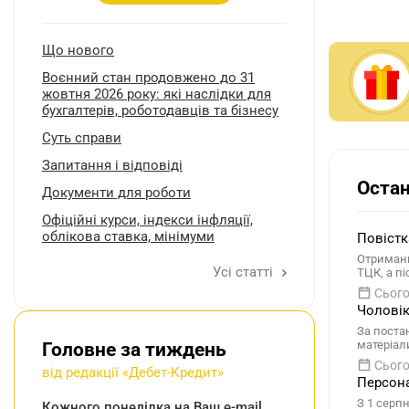
Що нового
Воєнний стан продовжено до 31
жовтня 2026 року: які наслідки для
бухгалтерів, роботодавців та бізнесу
Суть справи
Запитання і відповіді
Остан
Документи для роботи
Oфіційні курси, індекcи інфляції,
облікова ставка, мінімуми
Повістк
Отриманн
Усі статті
ТЦК, а п
Сього
Чоловік
За поста
матеріал
Головне за тиждень
Сього
від редакції «Дебет-Кредит»
Персона
З 1 серп
Кожного понеділка на Ваш e-mail