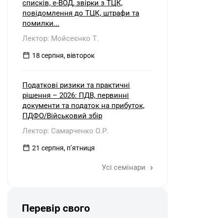
списків, е-ВОД, звірки з ТЦК,
повідомлення до ТЦК, штрафи та
помилки...
Лектор: Мойсеєнко Т.
18 серпня, вівторок
Податкові ризики та практичні
рішення – 2026: ПДВ, первинні
документи та податок на прибуток,
ПДФО/Військовий збір
Лектор: Самарченко О.Р.
21 серпня, пʼятниця
Усі семінари
Перевір свого