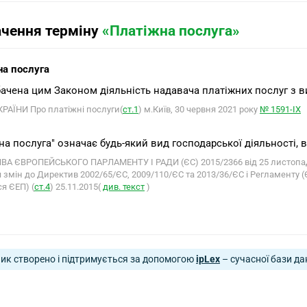
ачення терміну
«Платіжна послуга»
а послуга
бачена цим Законом діяльність надавача платіжних послуг з 
РАЇНИ Про платіжні послуги(
ст.1
) м.Київ, 30 червня 2021 року
№ 1591-IX
на послуга" означає будь-який вид господарської діяльності, в
А ЄВРОПЕЙСЬКОГО ПАРЛАМЕНТУ І РАДИ (ЄС) 2015/2366 від 25 листопада 
 змін до Директив 2002/65/ЄС, 2009/110/ЄС та 2013/36/ЄС і Регламенту 
я ЄЕП) (
ст.4
) 25.11.2015(
див. текст
)
ик створено і підтримується за допомогою
ipLex
– сучасної бази да