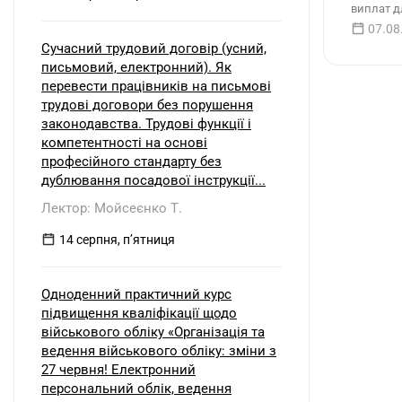
виплат д
07.08
Сучасний трудовий договір (усний,
письмовий, електронний). Як
перевести працівників на письмові
трудові договори без порушення
законодавства. Трудові функції і
компетентності на основі
професійного стандарту без
дублювання посадової інструкції...
Лектор: Мойсеєнко Т.
14 серпня, пʼятниця
Одноденний практичний курс
підвищення кваліфікації щодо
військового обліку «Організація та
ведення військового обліку: зміни з
27 червня! Електронний
персональний облік, ведення