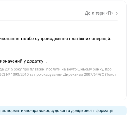
До літери «П»
виконання та/або супроводження платіжних операцій.
изначений у додатку I.
2015 року про платіжні послуги на внутрішньому ринку, про
(ЄС) № 1093/2010 та про скасування Директиви 2007/64/ЄС (Текст
них нормативно-правової, судової та довідкової інформації