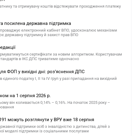
атнику та отримувачу коштів відстежувати проходження платежу
 та посилена державна підтримка
 запроваджує електронний кабінет ВПО, удосконалює механізми
ює державну підтримку й захист прав ВПО
едакції
ормуватимуться сертифікати за новим алгоритмом. Користувачам
 стандартів в ІКС ДПС триватиме одночасно
ля ФОП у вихідні дні: роз’яснення ДПС
диного податку І, ІІ та ІV груп у разі припадання на вихідний
ом на 1 серпня 2026 р.
ому він коливається 0,14% – 0,16%. На початок 2025 року –
арювання
191 можуть розглянути у ВРУ вже 18 серпня
авної підтримки осіб з інвалідністю з дитинства, дітей з
сної моделі підтримки із соціальними послугами