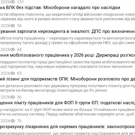
.2026
151
на ВЛК без підстав: Міноборони нагадало про наслідки
ерстві оборони пояснили, що медичний огляд військово-лікарською комі
а відмова від нього в умовах воєнного стану вважається ухиленням від ві
.2026
56
ування зарплати нерезидента в інвалюті: ДПС про визначенн
обітна плата працівнику – нерезиденту нараховується та виплачується 
ерерахунку такого доходу у гривні за офіційним курсом НБУ, що діє сам
.2026
44
ння мобілізованого працівника у 2026 році: Держпраці роз'яс
оградщині інспектор праці дистанційно захистив права мобілізованого в
зації підприємства, змусивши керівництво скасувати плани звільнення
.2026
65
ий лізинг для підприємств ОПК: Міноборони розповіло про д
ни детально розповіло про державну програму пільгового лізингу для 
 витрати на базову винагороду лізингодавцю до 5% річних
.2026
36
ення ліміту працівників для ФОП II групи ЄП: податкові насл
ці нагадують: на II групі ФОП може мати не більше 10 найманих працівни
йти на загальну систему. Перед наймом обов’язково перевірте штат, що
.2026
76
 розрахунку лікарняних для окремих працівників: законопроєк
ерезатвердив законопроєкт, що змінює правила соцстрахування для вете