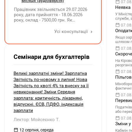
інвалідністю?
місяця (аудіоверсія)
07.08
Неявка 
Працівник звільняється 29.07.2026
У Мініст
року, дата прийняття - 18.06.2026
служби, 
року, оклад - 7500,00 грн. Як
розрахувати компенсацію трьох
07.08
невикористаних днів відпустки при
Оподатк
Усі консультації
звільненні?
Якщо зар
шляхом п
07.08
Скороче
Семінари для бухгалтерів
На Кіров
реоргані
07.08
Великі зарплатні зміни! Зарплатна
Пільгов
Звітність по-новому з липня! Нова
Міноборо
Звітність по квоті 4% та внеску за її
фактичні
невиконання! Зміни Середня
07.08
зарплата: критичність, лікарняні,
Перевищ
відпускні. ЄСВ, ПДФО, індексація
Податків
зарплати
або пере
07.08
Лектор: Мойсеєнко Т.
Зміни у
12 серпня, середа
Кабмін п