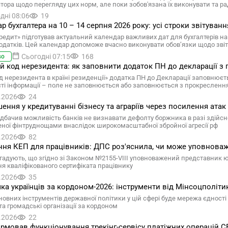
ятора щодо перегляду цих норм, але поки зобов'язана їх виконувати та ра
дні 08:06
19
р бухгалтера на 10 – 14 серпня 2026 року: усі строки звітуванн
редит» підготував актуальний календар важливих дат для бухгалтерів на 
одатків. Цей календар допоможе вчасно виконувати обов’язки щодо звітн
Сьогодні 07:15
168
во
ій код нерезидента: як заповнити додаток ПН до декларації з 
д нерезидента в країні резиденції» додатка ПН до Декларації заповнюєтьс
сті інформації – поле не заповнюється або заповнюється з прокресленн
.2026
24
ення у кредитуванні бізнесу та аграріїв через посилення атак 
дбачив можливість банків не визнавати дефолту боржника в разі здійснен
ної фінтруднощами внаслідок широкомасштабної збройної агресії рф
.2026
82
ня КЕП для працівників: ДПС роз'яснила, чи може уповнова
гадують, що згідно зі Законом №2155-VIII уповноважений представник 
я кваліфікованого сертифіката працівнику
.2026
35
ка українців за кордоном-2026: інструменти від Мінсоцполіти
овних інструментів державної політики у цій сфері буде мережа єдності у
та громадські організації за кордоном
.2026
22
рмовав функціонування трекінг-сервісу платіжних операцій 