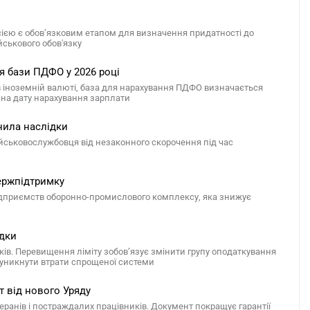
сією є обов’язковим етапом для визначення придатності до
йськового обов'язку
я бази ПДФО у 2026 році
в іноземній валюті, база для нарахування ПДФО визначається
е на дату нарахування зарплати
нила наслідки
ійськовослужбовця від незаконного скорочення під час
ержпідтримку
підприємств оборонно-промислового комплексу, яка знижує
ідки
ків. Перевищення ліміту зобов’язує змінити групу оподаткування
б уникнути втрати спрощеної системи
т від нового Уряду
ранів і постраждалих працівників. Документ покращує гарантії