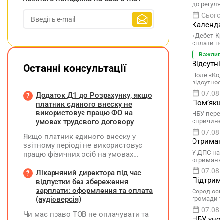
до регул
Сього
Календа
«Дебет-К
сплати п
Важли
Відсутн
Останні консультації
Поле «Ко
відсутно
07.08
Додаток Д1 до Розрахунку, якщо
Помʼякш
платник єдиного внеску не
використовує працю ФО на
НБУ пере
умовах трудового договору
спричине
07.08
Якщо платник єдиного внеску у
Отриман
звітному періоді не використовує
У ДПС на
працю фізичних осіб на умовах
отриманн
трудового договору (контракту) або
07.08
на інших умовах, передбачених
Лікарняний директора під час
Підтрим
законодавством, Додаток Д1/
відпустки без збереження
Додаток ФІЗ-Д1 за відповідний
зарплати: оформлення та оплата
Серед осн
період не подається
(аудіоверсія)
громади 
07.08
Чи має право ТОВ не оплачувати та
НБУ уно