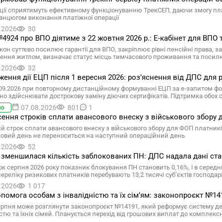
ації сприятимуть ефективному функціонуванню ТрекСЕП, даючи змогу пл
ланцюгом виконання платіжної операції
.2026
30
4924 про ВПО діятиме з 22 жовтня 2026 р.: Е-кабінет для ВПО
кон суттєво посилює гарантії для ВПО, закріплює рівні пенсійні права,
ення житлом, визначає статус місць тимчасового проживання та посил
.2026
32
ення дії ЕЦП після 1 вересня 2026: розʼяснення від ДПС для р
.09.2026 при повторному дистанційному формуванні ЕЦП за е-запитом ф
бно здійснювати дострокову заміну діючих сертифікатів. Підтримка обох
07.08.2026
801
1
во
ення строків сплати авансового внеску з військового збору д
 строк сплати авансового внеску з військового збору для ФОП платників є
ковий день не переноситься на наступний операційний день
.2026
52
 зменшилася кількість заблокованих ПН: ДПС надала дані стан
ок серпня 2026 року показник блокування ПН становить 0,16%, і в середнь
 переліку ризикових платників перебувають 13,2 тисячі суб’єктів господ
.2026
1 017
помога особам з інвалідністю та їх сімʼям: законопроєкт №14
ерпня може розглянути законопроєкт №14191, який реформує систему держ
істю та їхніх сімей. Планується перехід від грошових виплат до комплек