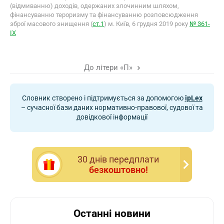
(відмиванню) доходів, одержаних злочинним шляхом,
фінансуванню тероризму та фінансуванню розповсюдження
зброї масового знищення (
ст.1
) м. Київ, 6 грудня 2019 року
№ 361-
IX
До літери «П»
Словник створено і підтримується за допомогою
ipLex
– сучасної бази даних нормативно-правової, судової та
довідкової інформації
30 днiв передплати
безкоштовно!
Останні новини