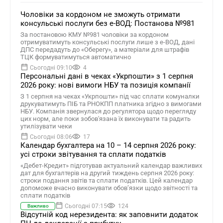
Чоловіки за кордоном не зможуть отримати
консульські послуги без е-ВОД: Постанова №981
За постановою КМУ №981 чоловіки за кордоном
отримуватимуть консульські послуги лише з е-ВОД, дані
ДПС передадуть до «Оберегу», а матеріали для штрафів
ТЦК формуватимуться автоматично
Сьогодні 09:10
4
Персональні дані в чеках «Укрпошти» з 1 серпня
2026 року: нові вимоги НБУ та позиція компанії
З 1 серпня на чеках «Укрпошти» під час сплати комуналки
друкуватимуть ПІБ та РНОКПП платника згідно з вимогами
НБУ. Компанія звернулася до регулятора щодо перегляду
цих норм, але поки зобов'язана їх виконувати та радить
утилізувати чеки
Сьогодні 08:06
17
Календар бухгалтера на 10 – 14 серпня 2026 року:
усі строки звітування та сплати податків
«Дебет-Кредит» підготував актуальний календар важливих
дат для бухгалтерів на другий тиждень серпня 2026 року:
строки подання звітів та сплати податків. Цей календар
допоможе вчасно виконувати обов’язки щодо звітності та
сплати податків
Сьогодні 07:15
124
Важливо
Відсутній код нерезидента: як заповнити додаток