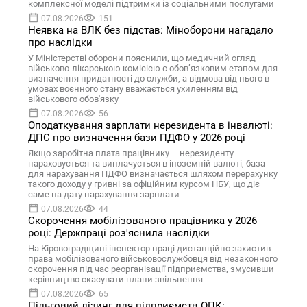
комплексної моделі підтримки із соціальними послугами
07.08.2026
151
Неявка на ВЛК без підстав: Міноборони нагадало
про наслідки
У Міністерстві оборони пояснили, що медичний огляд
військово-лікарською комісією є обов’язковим етапом для
визначення придатності до служби, а відмова від нього в
умовах воєнного стану вважається ухиленням від
військового обов'язку
07.08.2026
56
Оподаткування зарплати нерезидента в інвалюті:
ДПС про визначення бази ПДФО у 2026 році
Якщо заробітна плата працівнику – нерезиденту
нараховується та виплачується в іноземній валюті, база
для нарахування ПДФО визначається шляхом перерахунку
такого доходу у гривні за офіційним курсом НБУ, що діє
саме на дату нарахування зарплати
07.08.2026
44
Скорочення мобілізованого працівника у 2026
році: Держпраці роз'яснила наслідки
На Кіровоградщині інспектор праці дистанційно захистив
права мобілізованого військовослужбовця від незаконного
скорочення під час реорганізації підприємства, змусивши
керівництво скасувати плани звільнення
07.08.2026
65
Пільговий лізинг для підприємств ОПК: