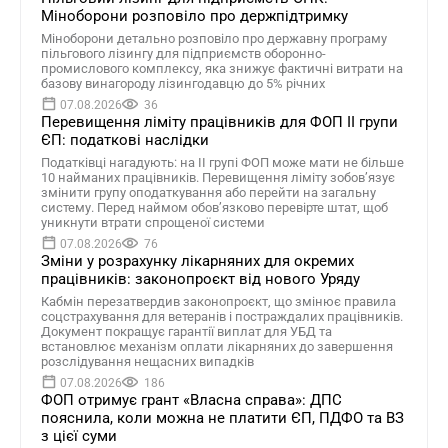
Міноборони розповіло про держпідтримку
Міноборони детально розповіло про державну програму
пільгового лізингу для підприємств оборонно-
промислового комплексу, яка знижує фактичні витрати на
базову винагороду лізингодавцю до 5% річних
07.08.2026
36
Перевищення ліміту працівників для ФОП II групи
ЄП: податкові наслідки
Податківці нагадують: на II групі ФОП може мати не більше
10 найманих працівників. Перевищення ліміту зобов’язує
змінити групу оподаткування або перейти на загальну
систему. Перед наймом обов’язково перевірте штат, щоб
уникнути втрати спрощеної системи
07.08.2026
76
Зміни у розрахунку лікарняних для окремих
працівників: законопроєкт від нового Уряду
Кабмін перезатвердив законопроєкт, що змінює правила
соцстрахування для ветеранів і постраждалих працівників.
Документ покращує гарантії виплат для УБД та
встановлює механізм оплати лікарняних до завершення
розслідування нещасних випадків
07.08.2026
186
ФОП отримує грант «Власна справа»: ДПС
пояснила, коли можна не платити ЄП, ПДФО та ВЗ
з цієї суми