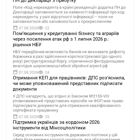
ПН до декларації з прибутку
Поле «Код нерезидента в країні резиденції» додатка ПН до
Декларації заповнюється за наявності інформації про код
нерезидента, у разі відсутності інформації – поле не
заповнюється або заповнюється з прокресленням
07.08.2026
22
Помʼякшення у кредитуванні бізнесу та аграріїв
через посилення атак рф з 1 липня 2026 р.:
рішення НБУ
НБУ передбачив можливість банків не визнавати дефолту
боржника в разі здійснення короткострокової (до одного
року) реструктуризації боргу, спричиненої фінтруднощами
внаслідок широкомасштабної збройної агресії рф
07.08.2026
24
Отримання КЕП для працівників: ДПС роз'яснила,
чи може уповноважений представник підписати
документи
У ДПС нагадують, що згідно зі Законом №2155-VIII
уповноважений представник юрособи чи ФОП має право
підписувати документи для отримання кваліфікованого
сертифіката працівнику
07.08.2026
35
Підтримка українців за кордоном-2026:
інструменти від Мінсоцполітики
Серед основних інструментів державної політики у цій
сфері буде мережа єдності українців, яка об'єднуватиме