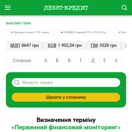
ВАЖЛИВІ ТЕМИ
🔉Підсумки тижня. 27-31 липня
💔 НОВИЙ (!) перелік ТОТ з 24.06.26 р.
📅 Календа
МЗП
8647 грн
ЄСВ
1 902,34 грн
ПМ
3328 грн
ПС
Словник
А
Б
В
Г
Д
Е
Є
Ж
Шукати у словнику
Визначення терміну
«Первинний фінансовий моніторинг»