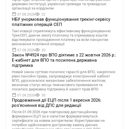
державні інституції, українські громади та громадські
організації за кордоном
07.08.2026
22
НБУ унормовав функціонування трекінг-сервісу
платіжних операцій СЕП
Такі новації сприятимуть ефективному функціонуванню
ТрекСЕП, даючи змогу платнику та отримувачу коштів
відстежувати проходження платежу за всім ланцюгом
виконання платіжної операції
07.08.2026
30
Закон №4924 про ВПО діятиме з 22 жовтня 2026 р.:
Е-кабінет для ВПО та посилена державна
підтримка
Новий закон суттєво посилює гарантії для ВПО, закріплює
рівні пенсійні права, запроваджує електронний кабінет
ВПО, удосконалює механізми забезпечення житлом,
визначає статус місць тимчасового проживання та
посилює державну підтримку й захист прав ВПО
07.08.2026
30
Продовження дії ЕЦП після 1 вересня 2026:
розʼяснення від ДПС для редакції
Після 01.09.2026 при повторному дистанційному
формуванні ЕЦП за е-запитом формуватимуться
сертифікати за новим алгоритмом. Користувачам не
потрібно здійснювати дострокову заміну діючих