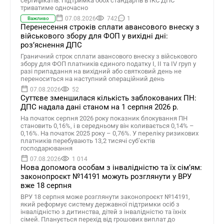
сертифікатів. Підтримка обох стандартів в ІКС ДПС
триватиме одночасно
07.08.2026
742
1
Важливо
Перенесення строків сплати авансового внеску з
військового збору для ФОП у вихідні дні:
роз’яснення ДПС
Граничний строк сплати авансового внеску з військового
збору для ФОП платників єдиного податку І, ІІ та ІV груп у
разі припадання на вихідний або святковий день не
переноситься на наступний операційний день
07.08.2026
52
Суттєве зменшилася кількість заблокованих ПН:
ДПС надала дані станом на 1 серпня 2026 р.
На початок серпня 2026 року показник блокування ПН
становить 0,16%, і в середньому він коливається 0,14% –
0,16%. На початок 2025 року – 0,76%. У переліку ризикових
платників перебувають 13,2 тисячі суб’єктів
господарювання
07.08.2026
1 014
Нова допомога особам з інвалідністю та їх сімʼям:
законопроєкт №14191 можуть розглянути у ВРУ
вже 18 серпня
ВРУ 18 серпня може розглянути законопроєкт №14191,
який реформує систему державної підтримки осіб з
інвалідністю з дитинства, дітей з інвалідністю та їхніх
сімей. Планується перехід від грошових виплат до