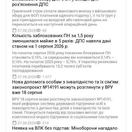
роз’яснення ДПС
Граничний строк сплати авансового внеску з військового
збору для ФОП платників єдиного податку І, ІІ та ІV груп у
разі припадання на вихідний або святковий день не
переноситься на наступний операційний день
07.08.2026
60
Кількість заблокованих ПН за 1,5 року
зменшилася майже в 5 разів: ДПС навела дані
станом на 1 серпня 2026 р.
На початок серпня 2026 року показник блокування ПН
становить 0,16%, і в середньому він коливається 0,14% –
0,16%. На початок 2025 року – 0,76%. У переліку ризикових
платників перебувають 13,2 тисячі суб’єктів
господарювання
07.08.2026
1 077
Нова допомога особам з інвалідністю та їх сімʼям:
законопроєкт №14191 можуть розглянути у ВРУ
вже 18 серпня
ВРУ 18 серпня може розглянути законопроєкт №14191,
який реформує систему державної підтримки осіб з
інвалідністю з дитинства, дітей з інвалідністю та їхніх
сімей. Планується перехід від грошових виплат до
комплексної моделі підтримки із соціальними послугами
07.08.2026
214
Неявка на ВЛК без підстав: Міноборони нагадало