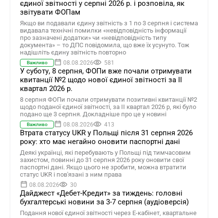
єдиної звітності у серпні 2026 р. і розповіла, як
звітувати ФОПам
Якщо ви подавали єдину звітність з 1 по 3 серпня і система
видавала технічні помилки «невідповідність інформації
про зазначені додатки» чи «невідповідність типу
документа» – то ДПС повідомила, що вже їх усунуто. Тож
надішліть єдину звітність повторно
08.08.2026
581
Важливо
У суботу, 8 серпня, ФОПи вже почали отримувати
квитанції №2 щодо нової єдиної звітності за ІІ
квартал 2026 р.
8 серпня ФОПи почали отримувати позитивні квитанції №2
щодо поданої єдиної звітності, за ІІ квартал 2026 р, які було
подано ще 3 серпня. Докладніше про це у новині
08.08.2026
413
Важливо
Втрата статусу UKR у Польщі після 31 серпня 2026
року: хто має негайно оновити паспортні дані
Деякі українці, які перебувають у Польщі під тимчасовим
захистом, повинні до 31 серпня 2026 року оновити свої
паспортні дані. Якщо цього не зробити, можна втратити
статус UKR і пов'язані з ним права
08.08.2026
30
Дайджест «Дебет-Кредит» за тиждень: головні
бухгалтерські новини за 3-7 серпня (аудіоверсія)
Подання нової єдиної звітності через Е-кабінет, квартальне