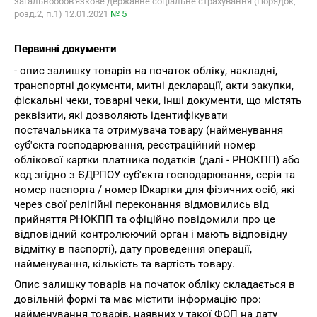
загальнообов'язкове державне соціальне страхування (Порядок,
розд.2, п.1) 12.01.2021
№ 5
Первинні документи
- опис залишку товарів на початок обліку, накладні,
транспортні документи, митні декларації, акти закупки,
фіскальні чеки, товарні чеки, інші документи, що містять
реквізити, які дозволяють ідентифікувати
постачальника та отримувача товару (найменування
суб'єкта господарювання, реєстраційний номер
облікової картки платника податків (далі - РНОКПП) або
код згідно з ЄДРПОУ суб'єкта господарювання, серія та
номер паспорта / номер IDкартки для фізичних осіб, які
через свої релігійні переконання відмовились від
прийняття РНОКПП та офіційно повідомили про це
відповідний контролюючий орган і мають відповідну
відмітку в паспорті), дату проведення операції,
найменування, кількість та вартість товару.
Опис залишку товарів на початок обліку складається в
довільній формі та має містити інформацію про:
найменування товарів, наявних у такої ФОП на дату