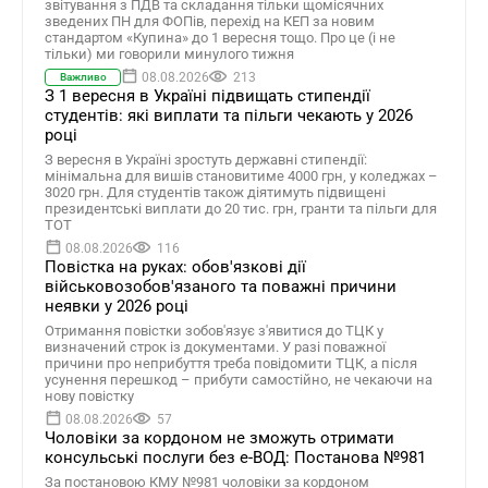
звітування з ПДВ та складання тільки щомісячних
зведених ПН для ФОПів, перехід на КЕП за новим
стандартом «Купина» до 1 вересня тощо. Про це (і не
тільки) ми говорили минулого тижня
08.08.2026
213
Важливо
З 1 вересня в Україні підвищать стипендії
студентів: які виплати та пільги чекають у 2026
році
З вересня в Україні зростуть державні стипендії:
мінімальна для вишів становитиме 4000 грн, у коледжах –
3020 грн. Для студентів також діятимуть підвищені
президентські виплати до 20 тис. грн, гранти та пільги для
ТОТ
08.08.2026
116
Повістка на руках: обов'язкові дії
військовозобов'язаного та поважні причини
неявки у 2026 році
Отримання повістки зобов'язує з'явитися до ТЦК у
визначений строк із документами. У разі поважної
причини про неприбуття треба повідомити ТЦК, а після
усунення перешкод – прибути самостійно, не чекаючи на
нову повістку
08.08.2026
57
Чоловіки за кордоном не зможуть отримати
консульські послуги без е-ВОД: Постанова №981
За постановою КМУ №981 чоловіки за кордоном