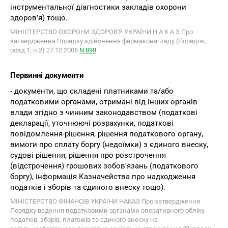
інструментальної діагностики закладів охорони
здоров’я) тощо.
МІНІСТЕРСТВО ОХОРОНИ ЗДОРОВ'Я УКРАЇНИ Н А К А З Про
затвердження Порядку здійснення фармаконагляду (Порядок,
розд.1, п.2) 27.12.2006
N 898
Первинні документи
- документи, що складені платниками та/або
податковими органами, отримані від інших органів
влади згідно з чинним законодавством (податкові
декларації, уточнюючі розрахунки, податкові
повідомлення-рішення, рішення податкового органу,
вимоги про сплату боргу (недоїмки) з єдиного внеску,
судові рішення, рішення про розстрочення
(відстрочення) грошових зобов'язань (податкового
боргу), інформація Казначейства про надходження
податків і зборів та єдиного внеску тощо).
МІНІСТЕРСТВО ФІНАНСІВ УКРАЇНИ НАКАЗ Про затвердження
Порядку ведення податковими органами оперативного обліку
податків, зборів, платежів та єдиного внеску на