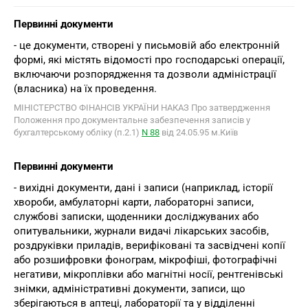
Первинні документи
- це документи, створені у письмовій або електронній
формі, які містять відомості про господарські операції,
включаючи розпорядження та дозволи адміністрації
(власника) на їх проведення.
МІНІСТЕРСТВО ФІНАНСІВ УКРАЇНИ НАКАЗ Про затвердження
Положення про документальне забезпечення записів у
бухгалтерському обліку (п.2.1)
N 88
від 24.05.95 м.Київ
Первинні документи
- вихідні документи, дані і записи (наприклад, історії
хвороби, амбулаторні карти, лабораторні записи,
службові записки, щоденники досліджуваних або
опитувальники, журнали видачі лікарських засобів,
роздруківки приладів, верифіковані та засвідчені копії
або розшифровки фонограм, мікрофіші, фотографічні
негативи, мікроплівки або магнітні носії, рентгенівські
знімки, адміністративні документи, записи, що
зберігаються в аптеці, лабораторії та у відділенні