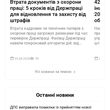
Втрата документів з охорони
42 нов
праці: 5 кроків від Держпраці
інших 
для відновлення та захисту від
2026 р
штрафів
обов'я
Втрата кадрових чи технічних паперів з
Наказом
охорони праці загрожує ризиками під час
примірн
перевірок Держпраці. Фахівці Держпраці
управлі
навели покроковий алгоритм дій: від
штатного
фіксації втрати й проведення
наказів 
позапланових інструктажів до переходу
надання 
на цифру
обов'яз
05.08.2026
99
05.08.2
на практ
Усі новини за темою
Останні новини
ДПС виправила помилки із прийняттям нової