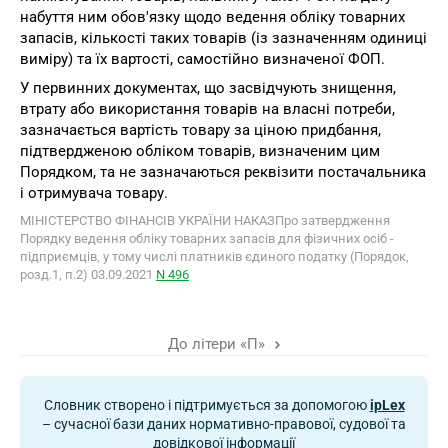
набуття ним обов'язку щодо ведення обліку товарних
запасів, кількості таких товарів (із зазначенням одиниці
виміру) та їх вартості, самостійно визначеної ФОП.
У первинних документах, що засвідчують знищення,
втрату або використання товарів на власні потреби,
зазначається вартість товару за ціною придбання,
підтвердженою обліком товарів, визначеним цим
Порядком, та не зазначаються реквізити постачальника
і отримувача товару.
МІНІСТЕРСТВО ФІНАНСІВ УКРАЇНИ НАКАЗПро затвердження
Порядку ведення обліку товарних запасів для фізичних осіб -
підприємців, у тому числі платників єдиного податку (Порядок,
розд.1, п.2) 03.09.2021
N 496
До літери «П»
Словник створено і підтримується за допомогою
ipLex
– сучасної бази даних нормативно-правової, судової та
довідкової інформації