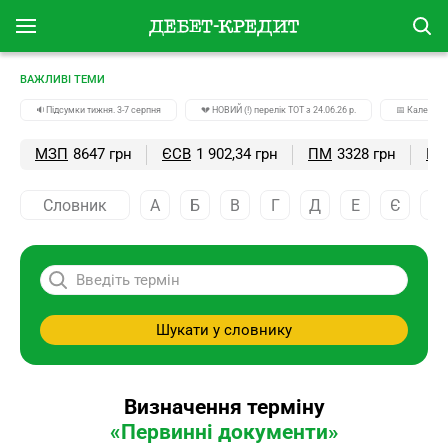
ВАЖЛИВІ ТЕМИ
🔉Підсумки тижня. 3-7 серпня
💔 НОВИЙ (!) перелік ТОТ з 24.06.26 р.
📅 Календар
МЗП
8647 грн
ЄСВ
1 902,34 грн
ПМ
3328 грн
ПС
Словник
А
Б
В
Г
Д
Е
Є
Ж
Шукати у словнику
Визначення терміну
«Первинні документи»