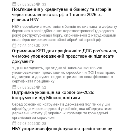
07.08.2026
33
Помʼякшення у кредитуванні бізнесу та аграріїв
через посилення атак рф з 1 липня 2026 р.:
рішення НБУ
НБУ передбачив можливість банків не визнавати дефолту
боржника в разі здійснення короткострокової (до одного
року) реструктуризації боргу, спричиненої фінтруднощами
внаслідок широкомасштабної збройної агресії рф
07.08.2026
227
Отримання КЕП для працівників: ДПС роз'яснила,
чи може уповноважений представник підписати
документи
У ДПС нагадують, що згідно зі Законом №2155-VIII
уповноважений представник юрособи чи ФОП має право
підписувати документи для отримання кваліфікованого
сертифіката працівнику
07.08.2026
52
Підтримка українців за кордоном-2026:
інструменти від Мінсоцполітики
Серед основних інструментів державної політики у цій
сфері буде мережа єдності українців, яка об'єднуватиме
державні інституції, українські громади та громадські
організації за кордоном
07.08.2026
28
НБУ унормовав функціонування трекінг-сервісу