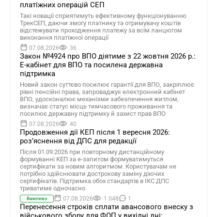
платіжних операцій СЕП
Такі новації сприятимуть ефективному функціонуванню
ТрекСЕП, даючи змогу платнику та отримувачу коштів
відстежувати проходження платежу за всім ланцюгом
виконання платіжної операції
07.08.2026
36
Закон №4924 про ВПО діятиме з 22 жовтня 2026 р.:
Е-кабінет для ВПО та посилена державна
підтримка
Новий закон суттєво посилює гарантії для ВПО, закріплює
рівні пенсійні права, запроваджує електронний кабінет
ВПО, удосконалює механізми забезпечення житлом,
визначає статус місць тимчасового проживання та
посилює державну підтримку й захист прав ВПО
07.08.2026
40
Продовження дії КЕП після 1 вересня 2026:
розʼяснення від ДПС для редакції
Після 01.09.2026 при повторному дистанційному
формуванні КЕП за е-запитом формуватимуться
сертифікати за новим алгоритмом. Користувачам не
потрібно здійснювати дострокову заміну діючих
сертифікатів. Підтримка обох стандартів в ІКС ДПС
триватиме одночасно
07.08.2026
1 048
1
Важливо
Перенесення строків сплати авансового внеску з
військового збору для ФОП у вихідні дні: