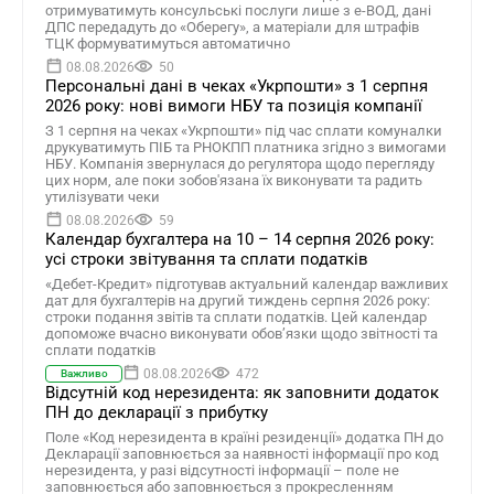
отримуватимуть консульські послуги лише з е-ВОД, дані
ДПС передадуть до «Оберегу», а матеріали для штрафів
ТЦК формуватимуться автоматично
08.08.2026
50
Персональні дані в чеках «Укрпошти» з 1 серпня
2026 року: нові вимоги НБУ та позиція компанії
З 1 серпня на чеках «Укрпошти» під час сплати комуналки
друкуватимуть ПІБ та РНОКПП платника згідно з вимогами
НБУ. Компанія звернулася до регулятора щодо перегляду
цих норм, але поки зобов'язана їх виконувати та радить
утилізувати чеки
08.08.2026
59
Календар бухгалтера на 10 – 14 серпня 2026 року:
усі строки звітування та сплати податків
«Дебет-Кредит» підготував актуальний календар важливих
дат для бухгалтерів на другий тиждень серпня 2026 року:
строки подання звітів та сплати податків. Цей календар
допоможе вчасно виконувати обов’язки щодо звітності та
сплати податків
08.08.2026
472
Важливо
Відсутній код нерезидента: як заповнити додаток
ПН до декларації з прибутку
Поле «Код нерезидента в країні резиденції» додатка ПН до
Декларації заповнюється за наявності інформації про код
нерезидента, у разі відсутності інформації – поле не
заповнюється або заповнюється з прокресленням