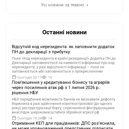
Усі новини за темою
Останні новини
Відсутній код нерезидента: як заповнити додаток
ПН до декларації з прибутку
Поле «Код нерезидента в країні резиденції» додатка ПН до
Декларації заповнюється за наявності інформації про код
нерезидента, у разі відсутності інформації – поле не
заповнюється або заповнюється з прокресленням
Сьогодні 20:17
10
Помʼякшення у кредитуванні бізнесу та аграріїв
через посилення атак рф з 1 липня 2026 р.:
рішення НБУ
НБУ передбачив можливість банків не визнавати дефолту
боржника в разі здійснення короткострокової (до одного
року) реструктуризації боргу, спричиненої фінтруднощами
внаслідок широкомасштабної збройної агресії рф
Сьогодні 19:34
14
Отримання КЕП для працівників: ДПС роз'яснила,
чи може уповноважений представник підписати