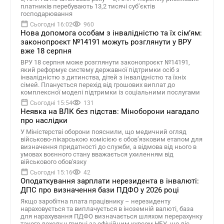
платників перебувають 13,2 тисячі суб’єктів
господарювання
Сьогодні 16:02
960
Нова допомога особам з інвалідністю та їх сімʼям:
законопроєкт №14191 можуть розглянути у ВРУ
вже 18 серпня
ВРУ 18 серпня може розглянути законопроєкт №14191,
який реформує систему державної підтримки осіб з
інвалідністю з дитинства, дітей з інвалідністю та їхніх
сімей. Планується перехід від грошових виплат до
комплексної моделі підтримки із соціальними послугами
Сьогодні 15:54
131
Неявка на ВЛК без підстав: Міноборони нагадало
про наслідки
У Міністерстві оборони пояснили, що медичний огляд
військово-лікарською комісією є обов’язковим етапом для
визначення придатності до служби, а відмова від нього в
умовах воєнного стану вважається ухиленням від
військового обов'язку
Сьогодні 15:16
42
Оподаткування зарплати нерезидента в інвалюті:
ДПС про визначення бази ПДФО у 2026 році
Якщо заробітна плата працівнику – нерезиденту
нараховується та виплачується в іноземній валюті, база
для нарахування ПДФО визначається шляхом перерахунку
такого доходу у гривні за офіційним курсом НБУ, що діє