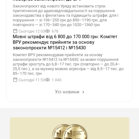
Законопроєкт від нового Уряду встановить строк
притягнення до адмінвідповідальності за порушення
законодавства з фінпитань та підвищить штрафи: для І
порушення — зі 136–255 грн до 850–1190 грн, для
повторного — зі 170–340 грн до 1020–1360 грн
Сьогодні 12:03
678
Мовні штрафи від 6 800 до 170 000 грн: Комітет
ВРУ рекомендує прийняти за основу
законопроєкти №15412 і №15430
Комітет ВРУ рекомендував прийняти за основу
законопроєкти №15412 та №15430: за мовні порушення
штрафи зростуть до 6,8–17 тис. грн (повторно — до 20,4–
25,5 тис.), а за музику мовою агресора — від 8,5–17 тис. до
85–170 тис. грн
Сьогодні 11:53
1 040
Усі новини