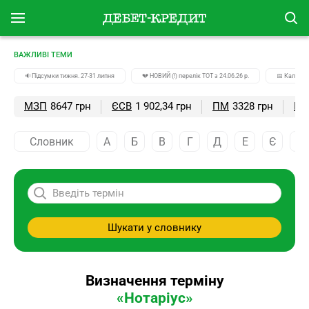
ВАЖЛИВІ ТЕМИ
🔉Підсумки тижня. 27-31 липня
💔 НОВИЙ (!) перелік ТОТ з 24.06.26 р.
📅 Календа
МЗП
8647 грн
ЄСВ
1 902,34 грн
ПМ
3328 грн
ПС
Словник
А
Б
В
Г
Д
Е
Є
Ж
Шукати у словнику
Визначення терміну
«Нотаріус»