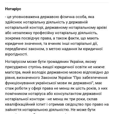
Нотаріус
- це уповноважена державою фізична особа, яка
здійснює нотаріальну діяльність у державній
нотаріальній конторі, державному нотаріальному архіві
або незалежну професійну нотаріальну діяльність,
зокрема посвідчує права, а також факти, що мають
юридичне значення, та вчиняє інші нотаріальні дії,
передбачені законом, з метою надання їм юридичної
вірогідності.
Нотаріусом може бути громадянин України, якому
присуджено ступінь вищої юридичної освіти не нижче
магістра, який володіє державною мовою відповідно до
рівня, визначеного Законом України "Про забезпечення
функціонування української мови як державної", має
стаж роботи у сфері права не менш як шість років, з них
помічником нотаріуса або консультантом державної
нотаріальної контори - не менш як три роки, склав
кваліфікаційний іспит і отримав свідоцтво про право на
зайняття нотаріальною діяльністю. Не може бути