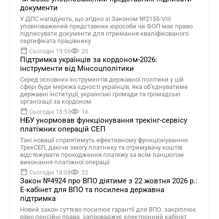
документи
У ДПС нагадують, що згідно зі Законом №2155-VIII
уповноважений представник юрособи чи ФОП має право
підписувати документи для отримання кваліфікованого
сертифіката працівнику
Сьогодні 19:06
20
Підтримка українців за кордоном-2026:
інструменти від Мінсоцполітики
Серед основних інструментів державної політики у цій
сфері буде мережа єдності українців, яка об'єднуватиме
державні інституції, українські громади та громадські
організації за кордоном
Сьогодні 18:53
16
НБУ унормовав функціонування трекінг-сервісу
платіжних операцій СЕП
Такі новації сприятимуть ефективному функціонуванню
ТрекСЕП, даючи змогу платнику та отримувачу коштів
відстежувати проходження платежу за всім ланцюгом
виконання платіжної операції
Сьогодні 18:08
22
Закон №4924 про ВПО діятиме з 22 жовтня 2026 р.:
Е-кабінет для ВПО та посилена державна
підтримка
Новий закон суттєво посилює гарантії для ВПО, закріплює
рівні пенсійні права, запроваджує електронний кабінет