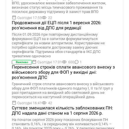
ВПО, удосконалює механізми забезпечення житлом,
визначає статус місць тимчасового проживання та
посилює державну підтримку й захист прав ВПО
Сьогодні 17:55
22
Продовження дії ЕЦП після 1 вересня 2026:
розʼяснення від ДПС для редакції
Після 01.09.2026 при повторному дистанційному
формуванні ЕЦП за е-запитом формуватимуться
сертифікати за новим алгоритмом. Користувачам не
потрібно здійснювати дострокову заміну діючих
сертифікатів. Підтримка обох стандартів в ІКС ДПС
триватиме одночасно
Сьогодні 17:01
600
1
Важливо
Перенесення строків сплати авансового внеску з
військового збору для ФОП у вихідні дні:
роз’яснення ДПС
Граничний строк сплати авансового внеску з військового
збору для ФОП платників єдиного податку І, ІІ та ІV груп у
разі припадання на вихідний або святковий день не
переноситься на наступний операційний день
Сьогодні 16:41
42
Суттєве зменшилася кількість заблокованих ПН:
ДПС надала дані станом на 1 серпня 2026 р.
На початок серпня 2026 року показник блокування ПН
становить 0,16%, і в середньому він коливається 0,14% –
0,16%. На початок 2025 року – 0,76%. У переліку ризикових