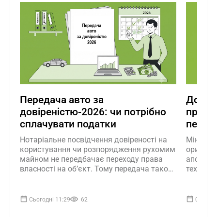
Передача авто за
Докуме
довіреністю-2026: чи потрібно
прост
сплачувати податки
перелі
Нотаріальне посвідчення довіреності на
Мін’юст 
користування чи розпорядження рухомим
оригіна
майном не передбачає переходу права
апостиль
власності на об’єкт. Тому передача такого
техпасп
майна не підлягає оподаткуванню
правила
копій, д
витягів 
Сьогодні 11:29
62
06.08.2