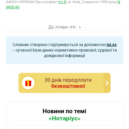
ЗАКОН УКРАЇНИ Про нотаріат (
ст.3
) м. Київ, 2 вересня 1993 року
N
3425-XII
До літери «Н»
Словник створено і підтримується за допомогою
ipLex
– сучасної бази даних нормативно-правової, судової та
довідкової інформації
30 днiв передплати
безкоштовно!
Новини по темі
«Нотаріус»