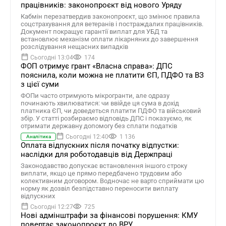
працівників: законопроєкт від нового Уряду
Кабмін перезатвердив законопроєкт, що змінює правила
соцстрахування для ветеранів і постраждалих працівників.
Документ покращує гарантії виплат для УБД та
встановлює механізм оплати лікарняних до завершення
розслідування нещасних випадків
Сьогодні 13:04
174
ФОП отримує грант «Власна справа»: ДПС
пояснила, коли можна не платити ЄП, ПДФО та ВЗ
з цієї суми
ФОПи часто отримують мікрогранти, але одразу
починають хвилюватися: чи ввійде ця сума в дохід
платника ЄП, чи доведеться платити ПДФО та військовий
збір. У статті розбираємо відповідь ДПС і показуємо, як
отримати державну допомогу без сплати податків
Сьогодні 12:40
1 136
Аналітика
Оплата відпускних після початку відпустки:
наслідки для роботодавців від Держпраці
Законодавство допускає встановлення іншого строку
виплати, якщо це прямо передбачено трудовим або
колективним договором. Водночас не варто сприймати цю
норму як дозвіл безпідставно переносити виплату
відпускних
Сьогодні 12:27
725
Нові адмінштрафи за фінансові порушення: КМУ
повертає законопроєкт до ВРУ