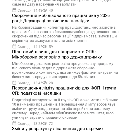
саме на дату нарахування зарплати
Сьогодні 14:43
40
Скорочення мобілізованого працівника у 2026
році: Держпраці роз'яснила наслідки
На Кіровоградщині інспектор праці дистанційно захистив
права мобілізованого військовослужбовця від незаконного
скорочення під час реорганізації підприємства, змусивши
керівництво скасувати плани звільнення
Сьогодні 14:12
59
Пільговий лізинг для підприємств ОПК:
Міноборони розповіло про держпідтримку
Міноборони детально розповіло про державну програму
пільгового лізингу для підприємств оборонно-
промислового комплексу, яка знижує фактичні витрати на
базову винагороду лізингодавцю до 5% річних
Сьогодні 13:45
28
Перевищення ліміту працівників для ФОП II групи
ЄП: податкові наслідки
Податківці нагадують: на II групі ФОП може мати не більше
10 найманих працівників. Перевищення ліміту зобов’язує
змінити групу оподаткування або перейти на загальну
систему. Перед наймом обов’язково перевірте штат, щоб
уникнути втрати спрощеної системи
Сьогодні 13:28
72
Зміни у розрахунку лікарняних для окремих