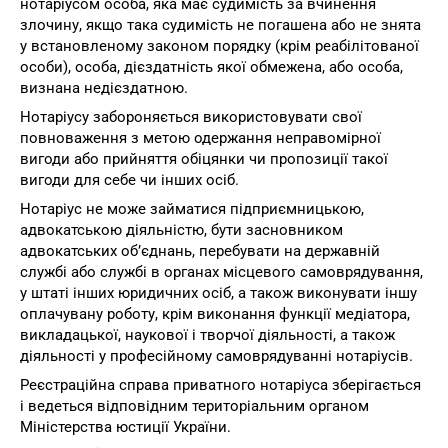
нотаріусом особа, яка має судимість за вчинення
злочину, якщо така судимість не погашена або не знята
у встановленому законом порядку (крім реабілітованої
особи), особа, дієздатність якої обмежена, або особа,
визнана недієздатною.
Нотаріусу забороняється використовувати свої
повноваження з метою одержання неправомірної
вигоди або прийняття обіцянки чи пропозиції такої
вигоди для себе чи інших осіб.
Нотаріус не може займатися підприємницькою,
адвокатською діяльністю, бути засновником
адвокатських об’єднань, перебувати на державній
службі або службі в органах місцевого самоврядування,
у штаті інших юридичних осіб, а також виконувати іншу
оплачувану роботу, крім виконання функції медіатора,
викладацької, наукової і творчої діяльності, а також
діяльності у професійному самоврядуванні нотаріусів.
Реєстраційна справа приватного нотаріуса зберігається
і ведеться відповідним територіальним органом
Міністерства юстиції України.