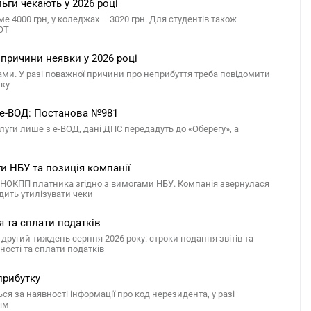
льги чекають у 2026 році
ме 4000 грн, у коледжах – 3020 грн. Для студентів також
ТОТ
 причини неявки у 2026 році
ами. У разі поважної причини про неприбуття треба повідомити
тку
 е-ВОД: Постанова №981
ги лише з е-ВОД, дані ДПС передадуть до «Оберегу», а
ги НБУ та позиція компанії
 РНОКПП платника згідно з вимогами НБУ. Компанія звернулася
дить утилізувати чеки
я та сплати податків
другий тиждень серпня 2026 року: строки подання звітів та
ості та сплати податків
прибутку
я за наявності інформації про код нерезидента, у разі
ям