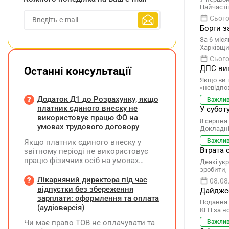
Найчасті
Сього
Борги з
За 6 міся
Харківщи
Сього
ДПС вип
Останні консультації
Якщо ви 
«невідпо
Додаток Д1 до Розрахунку, якщо
Важли
платник єдиного внеску не
У субот
використовує працю ФО на
8 серпня 
умовах трудового договору
Докладні
Важли
Якщо платник єдиного внеску у
Втрата 
звітному періоді не використовує
працю фізичних осіб на умовах
Деякі укр
трудового договору (контракту) або
зробити,
на інших умовах, передбачених
Лікарняний директора під час
08.08
законодавством, Додаток Д1/
відпустки без збереження
Дайджес
Додаток ФІЗ-Д1 за відповідний
зарплати: оформлення та оплата
Подання 
період не подається
(аудіоверсія)
КЕП за н
Чи має право ТОВ не оплачувати та
Важли