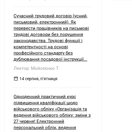
Сучасний трудовий договір (усний,
письмовий, електронний). Як
перевести працівників на письмові
трудові договори без порушення
законодавства. Трудові функції і
компетентності на основі
професійного стандарту без
дублювання посадової інструкції...
Лектор: Мойсеєнко Т.
14 серпня, пʼятниця
Одноденний практичний курс
підвищення кваліфікації щодо
військового обліку «Організація та
ведення військового обліку: зміни з
27 червня! Електронний
персональний облік, ведення