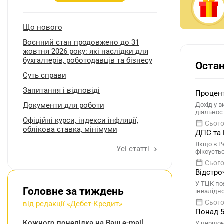
Що нового
Воєнний стан продовжено до 31
жовтня 2026 року: які наслідки для
бухгалтерів, роботодавців та бізнесу
Остан
Суть справи
Запитання і відповіді
Процент
Документи для роботи
Дохід у 
діяльнос
Oфіційні курси, індекcи інфляції,
Сього
облікова ставка, мінімуми
ДПС та 
Якщо в Р
Усі статті
фіксуєть
Сього
Відстро
У ТЦК по
Головне за тиждень
інвалідно
Сього
від редакції «Дебет-Кредит»
Понад 5
Кожного понеділка на Ваш e-mail
У першом