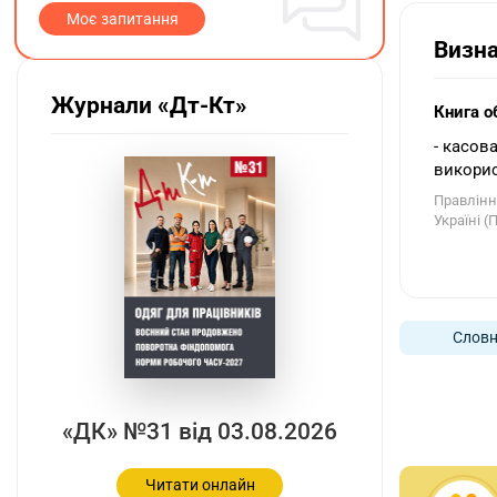
Моє запитання
Визн
Журнали «Дт-Кт»
Книга о
- касов
викорис
Правлінн
Україні (
Словн
«ДК» №31 від 03.08.2026
Читати онлайн