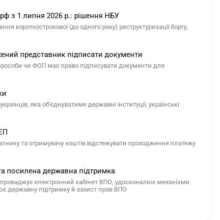
рф з 1 липня 2026 р.: рішення НБУ
ня короткострокової (до одного року) реструктуризації боргу,
жений представник підписати документи
юрособи чи ФОП має право підписувати документи для
ки
країнців, яка об'єднуватиме державні інституції, українські
СЕП
атнику та отримувачу коштів відстежувати проходження платежу
 та посилена державна підтримка
 запроваджує електронний кабінет ВПО, удосконалює механізми
ює державну підтримку й захист прав ВПО