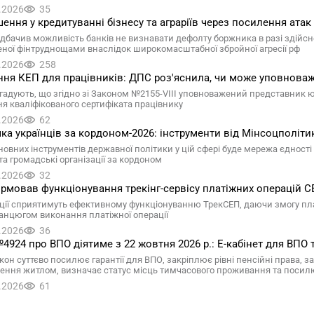
.2026
35
ення у кредитуванні бізнесу та аграріїв через посилення атак 
дбачив можливість банків не визнавати дефолту боржника в разі здійснен
ної фінтруднощами внаслідок широкомасштабної збройної агресії рф
.2026
258
ня КЕП для працівників: ДПС роз'яснила, чи може уповнова
гадують, що згідно зі Законом №2155-VIII уповноважений представник 
я кваліфікованого сертифіката працівнику
.2026
62
ка українців за кордоном-2026: інструменти від Мінсоцполіти
овних інструментів державної політики у цій сфері буде мережа єдності у
та громадські організації за кордоном
.2026
32
рмовав функціонування трекінг-сервісу платіжних операцій 
ації сприятимуть ефективному функціонуванню ТрекСЕП, даючи змогу пл
ланцюгом виконання платіжної операції
.2026
36
4924 про ВПО діятиме з 22 жовтня 2026 р.: Е-кабінет для ВПО
кон суттєво посилює гарантії для ВПО, закріплює рівні пенсійні права,
ення житлом, визначає статус місць тимчасового проживання та посил
.2026
61