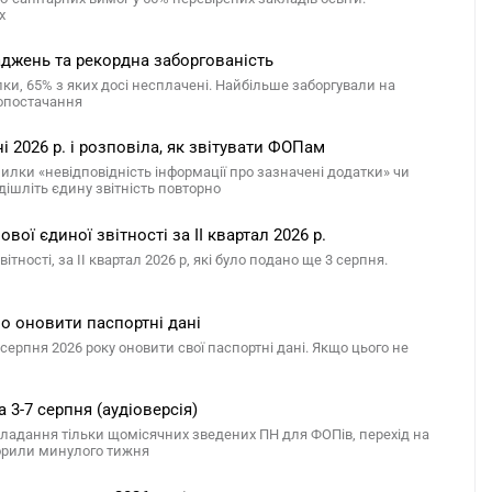
х
ваджень та рекордна заборгованість
алки, 65% з яких досі несплачені. Найбільше заборгували на
лопостачання
 2026 р. і розповіла, як звітувати ФОПам
милки «невідповідність інформації про зазначені додатки» чи
дішліть єдину звітність повторно
ої єдиної звітності за ІІ квартал 2026 р.
ості, за ІІ квартал 2026 р, які було подано ще 3 серпня.
но оновити паспортні дані
серпня 2026 року оновити свої паспортні дані. Якщо цього не
 3-7 серпня (аудіоверсія)
 складання тільки щомісячних зведених ПН для ФОПів, перехід на
оворили минулого тижня