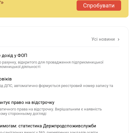
у»
Спробувати
Усі новини
е дохід у ФОП
го рахунку, відкритого для провадження підприємницької
риємницької діяльності
овіків
 від ДПС, автоматично формується реєстровий номер запису та
антує право на відстрочку
атичного права на відстрочку. Вирішальним є наявність
йному сторонньому догляді
м вимогам: статистика Держпродспоживслужби
санітарних вимог у 56% перевірених закладів освіти.