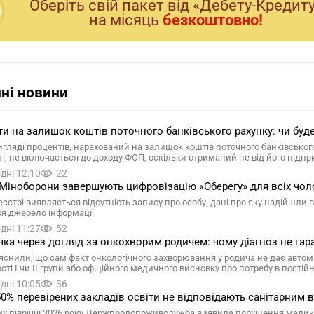
Оберiть свiй пакет вiд «Дебету-Кредит
на мiсяць
безкоштовно!
ні новини
и на залишок коштів поточного банківського рахунку: чи буд
вигляді процентів, нарахований на залишок коштів поточного банківсько
ті, не включається до доходу ФОП, оскільки отриманий не від його підп
дні 12:10
22
Міноборони завершують цифровізацію «Оберегу» для всіх чол
еєстрі виявляється відсутність запису про особу, дані про яку надійшли
ся джерело інформації
дні 11:27
52
чка через догляд за онкохворим родичем: чому діагноз не гар
яснили, що сам факт онкологічного захворювання у родича не дає автом
сті I чи II групи або офіційного медичного висновку про потребу в пості
дні 10:05
36
0% перевірених закладів освіти не відповідають санітарни
у півріччі 2026 року Держпродспоживслужба виявила порушення медико-