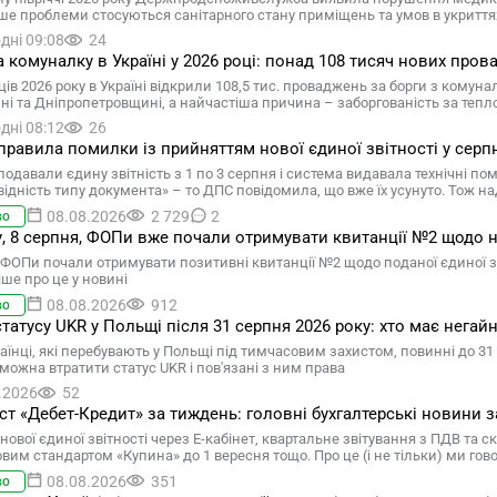
ше проблеми стосуються санітарного стану приміщень та умов в укриття
дні 09:08
24
а комуналку в Україні у 2026 році: понад 108 тисяч нових про
ців 2026 року в Україні відкрили 108,5 тис. проваджень за борги з комун
ні та Дніпропетровщині, а найчастіша причина – заборгованість за теп
дні 08:12
26
равила помилки із прийняттям нової єдиної звітності у серпні
подавали єдину звітність з 1 по 3 серпня і система видавала технічні по
відність типу документа» – то ДПС повідомила, що вже їх усунуто. Тож на
08.08.2026
2 729
2
во
у, 8 серпня, ФОПи вже почали отримувати квитанції №2 щодо нов
ФОПи почали отримувати позитивні квитанції №2 щодо поданої єдиної звітн
ше про це у новині
08.08.2026
912
во
статусу UKR у Польщі після 31 серпня 2026 року: хто має негай
аїнці, які перебувають у Польщі під тимчасовим захистом, повинні до 31 
 можна втратити статус UKR і пов'язані з ним права
.2026
52
т «Дебет-Кредит» за тиждень: головні бухгалтерські новини за
нової єдиної звітності через Е-кабінет, квартальне звітування з ПДВ та
овим стандартом «Купина» до 1 вересня тощо. Про це (і не тільки) ми г
08.08.2026
351
во