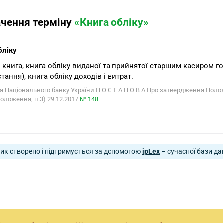
ачення терміну
«Книга обліку»
бліку
а книга, книга обліку виданої та прийнятої старшим касиром гот
тання), книга обліку доходів і витрат.
я Національного банку України П О С Т А Н О В А Про затвердження Поло
Положення, п.3) 29.12.2017
№ 148
ик створено і підтримується за допомогою
ipLex
– сучасної бази да