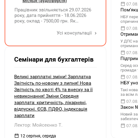
інвалідністю?
місяця (аудіоверсія)
07.08
Працівник звільняється 29.07.2026
Помʼякш
року, дата прийняття - 18.06.2026
НБУ пере
року, оклад - 7500,00 грн. Як
спричине
розрахувати компенсацію трьох
07.08
невикористаних днів відпустки при
Усі консультації
Отриман
звільненні?
У ДПС на
отриманн
07.08
Семінари для бухгалтерів
Підтрим
Серед осн
громади 
Великі зарплатні зміни! Зарплатна
07.08
НБУ уно
Звітність по-новому з липня! Нова
Звітність по квоті 4% та внеску за її
Такі нов
за всім 
невиконання! Зміни Середня
07.08
зарплата: критичність, лікарняні,
Закон №
відпускні. ЄСВ, ПДФО, індексація
Новий за
зарплати
забезпеч
Лектор: Мойсеєнко Т.
07.08
12 серпня, середа