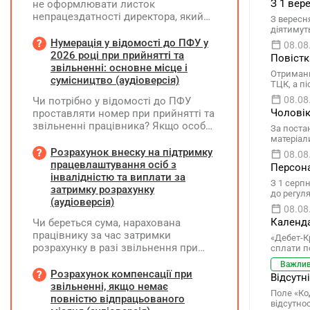
З 1 вер
не оформлювати листок
непрацездатності директора, який
З вересня
перебуває у відпустці без
діятимуть
збереження заробітної плати під час
Нумерація у відомості до ПФУ у
08.08
призупинення діяльності
2026 році при прийнятті та
Повістк
підприємства?
звільненні: основне місце і
Отриманн
сумісництво (аудіоверсія)
ТЦК, а п
08.08
Чи потрібно у відомості до ПФУ
Чоловік
проставляти номер при прийнятті та
звільненні працівника? Якщо особа
За поста
одночасно працювала за основним
матеріал
місцем роботи та за сумісництвом,
Розрахунок внеску на підтримку
08.08
чи рахується це як два роботодавці?
працевлаштування осіб з
Персона
інвалідністю та виплати за
З 1 серп
затримку розрахунку
до регул
(аудіоверсія)
08.08
Календа
Чи береться сума, нарахована
працівнику за час затримки
«Дебет-К
розрахунку в разі звільнення при
сплати п
обчсиленні середньомісячної
Важли
заробітної плати (винагороди), для
Розрахунок компенсації при
Відсутн
розрахунку внеску на підтримку
звільненні, якщо немає
Поле «Ко
працевлаштування осіб з
повністю відпрацьованого
відсутно