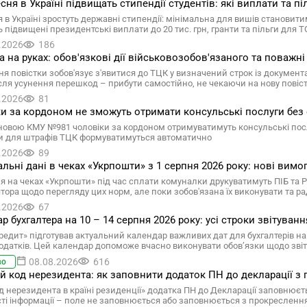
есня в Україні підвищать стипендії студентів: які виплати та пі
 в Україні зростуть державні стипендії: мінімальна для вишів становити
 підвищені президентські виплати до 20 тис. грн, гранти та пільги для 
.2026
186
а на руках: обов'язкові дії військовозобов'язаного та поважні
я повістки зобов'язує з'явитися до ТЦК у визначений строк із документ
ісля усунення перешкод – прибути самостійно, не чекаючи на нову повіс
.2026
81
и за кордоном не зможуть отримати консульські послуги без
новою КМУ №981 чоловіки за кордоном отримуватимуть консульські послу
и для штрафів ТЦК формуватимуться автоматично
.2026
89
льні дані в чеках «Укрпошти» з 1 серпня 2026 року: нові вимо
ня на чеках «Укрпошти» під час сплати комуналки друкуватимуть ПІБ та
ятора щодо перегляду цих норм, але поки зобов'язана їх виконувати та ра
.2026
67
р бухгалтера на 10 – 14 серпня 2026 року: усі строки звітуванн
редит» підготував актуальний календар важливих дат для бухгалтерів на 
одатків. Цей календар допоможе вчасно виконувати обов’язки щодо звітн
08.08.2026
616
во
ій код нерезидента: як заповнити додаток ПН до декларації з 
д нерезидента в країні резиденції» додатка ПН до Декларації заповнюєтьс
сті інформації – поле не заповнюється або заповнюється з прокресленн