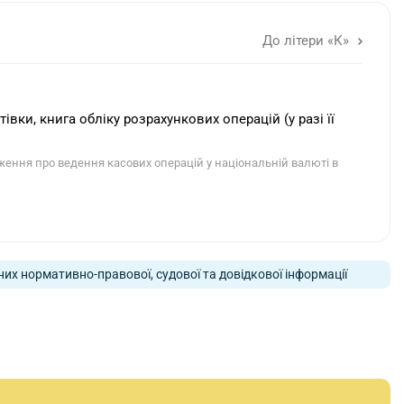
До літери «К»
івки, книга обліку розрахункових операцій (у разі її
ження про ведення касових операцій у національній валюті в
них нормативно-правової, судової та довідкової інформації