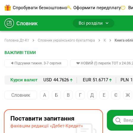
Спробувати безкоштовно
Оформити передплату
Ви
Словник
Всі розділи
Головна Дт-Кт
Словник українського бухгалтера
К
Книга облі
ВАЖЛИВІ ТЕМИ
🔉Підсумки тижня. 3-7 серпня
💔 НОВИЙ (!) перелік ТОТ з 24.06.
Курси валют
USD
44.7626
EUR
51.6717
PLN
1
Словник
А
Б
В
Г
Д
Е
Є
Ж
Поставити запитання
фахівцям редакції «Дебет-Кредит»