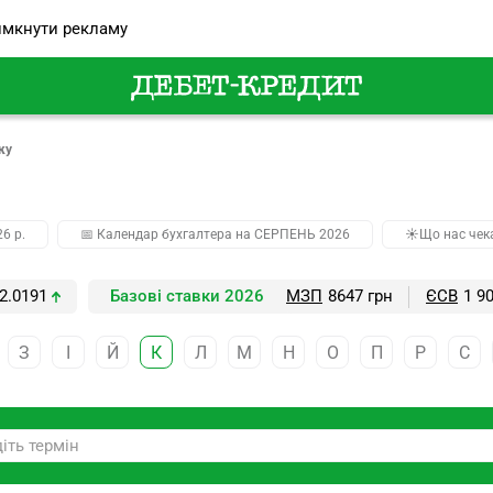
мкнути рекламу
ку
26 р.
📅 Календар бухгалтера на СЕРПЕНЬ 2026
☀️Що нас чек
2.0191
Базові ставки 2026
МЗП
8647 грн
ЄСВ
1 9
З
І
Й
К
Л
М
Н
О
П
Р
С