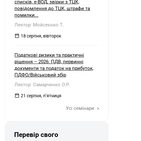
списків, е-ВОД, звірки з ТЦК,
повідомлення до ТЦК, штрафи та
помилки...
Лектор: Мойсеєнко Т.
18 серпня, вівторок
Податкові ризики та практичні
рішення – 2026: ПДВ, первинні
документи та податок на прибуток,
ПДФО/Військовий збір
Лектор: Самарченко О.Р.
21 серпня, пʼятниця
Усі семінари
Перевір свого