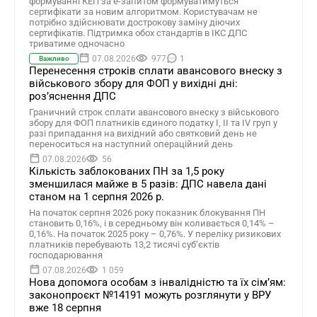
формуванні КЕП за е-запитом формуватимуться
сертифікати за новим алгоритмом. Користувачам не
потрібно здійснювати дострокову заміну діючих
сертифікатів. Підтримка обох стандартів в ІКС ДПС
триватиме одночасно
07.08.2026
977
1
Важливо
Перенесення строків сплати авансового внеску з
військового збору для ФОП у вихідні дні:
роз’яснення ДПС
Граничний строк сплати авансового внеску з військового
збору для ФОП платників єдиного податку І, ІІ та ІV груп у
разі припадання на вихідний або святковий день не
переноситься на наступний операційний день
07.08.2026
56
Кількість заблокованих ПН за 1,5 року
зменшилася майже в 5 разів: ДПС навела дані
станом на 1 серпня 2026 р.
На початок серпня 2026 року показник блокування ПН
становить 0,16%, і в середньому він коливається 0,14% –
0,16%. На початок 2025 року – 0,76%. У переліку ризикових
платників перебувають 13,2 тисячі суб’єктів
господарювання
07.08.2026
1 059
Нова допомога особам з інвалідністю та їх сімʼям:
законопроєкт №14191 можуть розглянути у ВРУ
вже 18 серпня