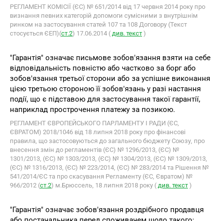
РЕГЛАМЕНТ КОМІСІЇ (ЄС) № 651/2014 від 17 червня 2014 року про
визнання певних категорій допомоги сумісними з внутрішнім
ринком на застосування статей 107 та 108 Договору (Текст
стосується ЄЕП)(
ст.2
) 17.06.2014 (
див. текст
)
"Гарантія" означає письмове зобов'язання взяти на себе
відповідальність повністю або частково за борг або
зобов'язання третьої сторони або за успішне виконання
цією третьою стороною її зобов'язань у разі настання
події, що є підставою для застосування такої гарантії,
наприклад прострочення платежу за позикою.
РЕГЛАМЕНТ ЄВРОПЕЙСЬКОГО ПАРЛАМЕНТУ І РАДИ (ЄС,
ЄВРАТОМ) 2018/1046 від 18 липня 2018 року про фінансові
правила, що застосовуються до загального бюджету Союзу, про
внесення змін до регламентів (ЄС) № 1296/2013, (ЄС) №
1301/2013, (ЄС) № 1303/2013, (ЄС) № 1304/2013, (ЄС) № 1309/2013,
(ЄС) № 1316/2013, (ЄС) № 223/2014, (ЄС) № 283/2014 та Рішення №
541/2014/ЄС та про скасування Регламенту (ЄС, Євратом) №
966/2012 (
ст.2
) м.Брюссель, 18 липня 2018 року (
див. текст
)
"Гарантія" означає зобов'язання роздрібного продавця
або постачальника перед споживачем щодо такого: