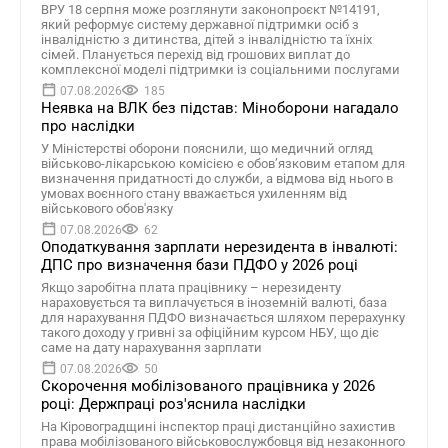
ВРУ 18 серпня може розглянути законопроєкт №14191,
який реформує систему державної підтримки осіб з
інвалідністю з дитинства, дітей з інвалідністю та їхніх
сімей. Планується перехід від грошових виплат до
комплексної моделі підтримки із соціальними послугами
07.08.2026
185
Неявка на ВЛК без підстав: Міноборони нагадало
про наслідки
У Міністерстві оборони пояснили, що медичний огляд
військово-лікарською комісією є обов’язковим етапом для
визначення придатності до служби, а відмова від нього в
умовах воєнного стану вважається ухиленням від
військового обов'язку
07.08.2026
62
Оподаткування зарплати нерезидента в інвалюті:
ДПС про визначення бази ПДФО у 2026 році
Якщо заробітна плата працівнику – нерезиденту
нараховується та виплачується в іноземній валюті, база
для нарахування ПДФО визначається шляхом перерахунку
такого доходу у гривні за офіційним курсом НБУ, що діє
саме на дату нарахування зарплати
07.08.2026
50
Скорочення мобілізованого працівника у 2026
році: Держпраці роз'яснила наслідки
На Кіровоградщині інспектор праці дистанційно захистив
права мобілізованого військовослужбовця від незаконного