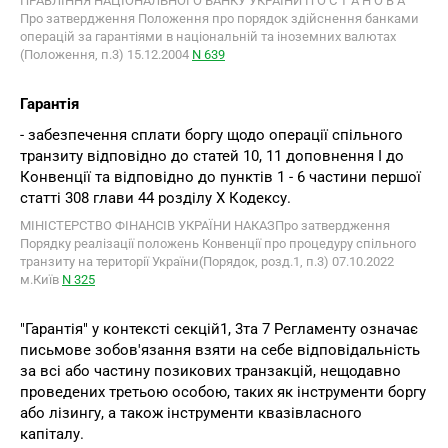
ПРАВЛІННЯ НАЦІОНАЛЬНОГО БАНКУ УКРАЇНИ П О С Т А Н О В А
Про затвердження Положення про порядок здійснення банками
операцій за гарантіями в національній та іноземних валютах
(Положення, п.3) 15.12.2004
N 639
Гарантія
- забезпечення сплати боргу щодо операції спільного
транзиту відповідно до статей 10, 11 доповнення I до
Конвенції та відповідно до пунктів 1 - 6 частини першої
статті 308 глави 44 розділу X Кодексу.
МІНІСТЕРСТВО ФІНАНСІВ УКРАЇНИ НАКАЗПро затвердження
Порядку реалізації положень Конвенції про процедуру спільного
транзиту на території України(Порядок, розд.1, п.3) 07.10.2022
м.Київ
N 325
"Гарантія" у контексті секцій1, 3та 7 Регламенту означає
письмове зобов'язання взяти на себе відповідальність
за всі або частину позикових транзакцій, нещодавно
проведених третьою особою, таких як інструменти боргу
або лізингу, а також інструменти квазівласного
капіталу.