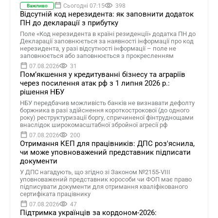
Сьогодні 07:15
398
Важливо
Відсутній код нерезидента: як заповнити додаток
ПН до декларації з прибутку
Поле «Код нерезидента в країні резиденції» додатка ПН до
Декларації заповнюється за наявності інформації про код
нерезидента, у разі відсутності інформації – поле не
заповнюється або заповнюється з прокресленням
07.08.2026
31
Помʼякшення у кредитуванні бізнесу та аграріїв
через посилення атак рф з 1 липня 2026 р.:
рішення НБУ
НБУ передбачив можливість банків не визнавати дефолту
боржника в разі здійснення короткострокової (до одного
року) реструктуризації боргу, спричиненої фінтруднощами
внаслідок широкомасштабної збройної агресії рф
07.08.2026
200
Отримання КЕП для працівників: ДПС роз'яснила,
чи може уповноважений представник підписати
документи
У ДПС нагадують, що згідно зі Законом №2155-VIII
уповноважений представник юрособи чи ФОП має право
підписувати документи для отримання кваліфікованого
сертифіката працівнику
07.08.2026
47
Підтримка українців за кордоном-2026: