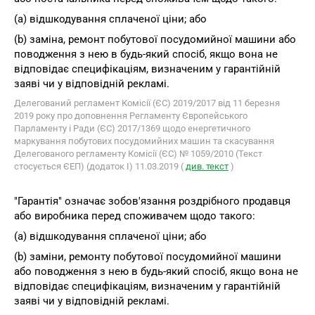
(a) відшкодування сплаченої ціни; або
(b) заміна, ремонт побутової посудомийної машини або
поводження з нею в будь-який спосіб, якщо вона не
відповідає специфікаціям, визначеним у гарантійній
заяві чи у відповідній рекламі.
Делегований регламент Комісії (ЄС) 2019/2017 від 11 березня
2019 року про доповнення Регламенту Європейського
Парламенту і Ради (ЄС) 2017/1369 щодо енергетичного
маркування побутових посудомийних машин та скасування
Делегованого регламенту Комісії (ЄС) № 1059/2010 (Текст
стосується ЄЕП) (додаток I) 11.03.2019 (
див. текст
)
"Гарантія" означає зобов'язання роздрібного продавця
або виробника перед споживачем щодо такого:
(a) відшкодування сплаченої ціни; або
(b) заміни, ремонту побутової посудомийної машини
або поводження з нею в будь-який спосіб, якщо вона не
відповідає специфікаціям, визначеним у гарантійній
заяві чи у відповідній рекламі.