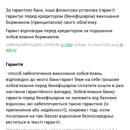
За гарантією банк, інша фінансова установа (гарант)
гарантує перед кредитором (бенефіціаром) виконання
боржником (принципалом) свого обов'язку.
Гарант відповідає перед кредитором за порушення
зобов'язання боржником.
ЦИВІЛЬНИЙ КОДЕКС УКРАЇНИ (
ст.560
) м.Київ, 16 січня 2003 року
N
435-ІV
Гарантія
- спосіб забезпечення виконання зобов'язань,
відповідно до якого банк-гарант бере на себе грошове
зобов'язання перед бенефіціаром сплатити кошти в разі
настання гарантійного випадку. Зобов'язання банку-
гаранта перед бенефіціаром не залежить від базових
відносин, які забезпечуються такою гарантією (їх
припинення або недійсності), зокрема і тоді, коли
посилання на такі базові відносини безпосередньо
міститься в тексті гарантії.