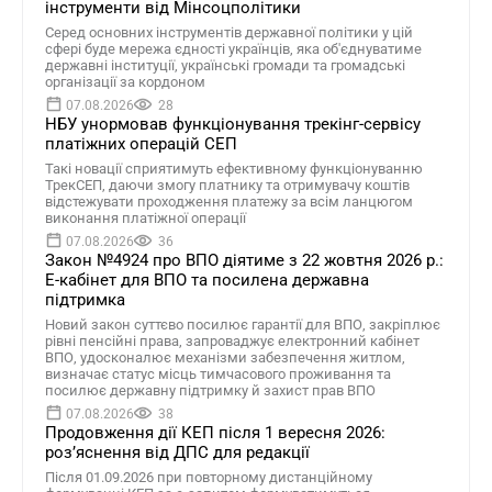
інструменти від Мінсоцполітики
Серед основних інструментів державної політики у цій
сфері буде мережа єдності українців, яка об'єднуватиме
державні інституції, українські громади та громадські
організації за кордоном
07.08.2026
28
НБУ унормовав функціонування трекінг-сервісу
платіжних операцій СЕП
Такі новації сприятимуть ефективному функціонуванню
ТрекСЕП, даючи змогу платнику та отримувачу коштів
відстежувати проходження платежу за всім ланцюгом
виконання платіжної операції
07.08.2026
36
Закон №4924 про ВПО діятиме з 22 жовтня 2026 р.:
Е-кабінет для ВПО та посилена державна
підтримка
Новий закон суттєво посилює гарантії для ВПО, закріплює
рівні пенсійні права, запроваджує електронний кабінет
ВПО, удосконалює механізми забезпечення житлом,
визначає статус місць тимчасового проживання та
посилює державну підтримку й захист прав ВПО
07.08.2026
38
Продовження дії КЕП після 1 вересня 2026:
розʼяснення від ДПС для редакції
Після 01.09.2026 при повторному дистанційному