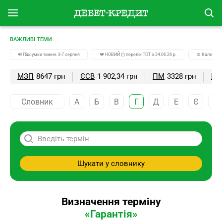
ВАЖЛИВІ ТЕМИ
🔉Підсумки тижня. 3-7 серпня
💔 НОВИЙ (!) перелік ТОТ з 24.06.26 р.
📅 Календар
МЗП
8647 грн
ЄСВ
1 902,34 грн
ПМ
3328 грн
ПС
Словник
А
Б
В
Г
Д
Е
Є
Ж
Шукати у словнику
Визначення терміну
«Гарантія»