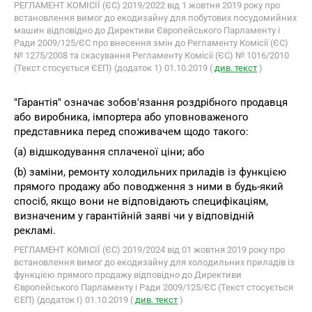
РЕГЛАМЕНТ КОМІСІЇ (ЄС) 2019/2022 від 1 жовтня 2019 року про
встановлення вимог до екодизайну для побутових посудомийних
машин відповідно до Директиви Європейського Парламенту і
Ради 2009/125/ЄС про внесення змін до Регламенту Комісії (ЄС)
№ 1275/2008 та скасування Регламенту Комісії (ЄС) № 1016/2010
(Текст стосується ЄЕП) (додаток 1) 01.10.2019 (
див. текст
)
"Гарантія" означає зобов'язання роздрібного продавця
або виробника, імпортера або уповноваженого
представника перед споживачем щодо такого:
(a) відшкодування сплаченої ціни; або
(b) заміни, ремонту холодильних приладів із функцією
прямого продажу або поводження з ними в будь-який
спосіб, якщо вони не відповідають специфікаціям,
визначеним у гарантійній заяві чи у відповідній
рекламі.
РЕГЛАМЕНТ КОМІСІЇ (ЄС) 2019/2024 від 01 жовтня 2019 року про
встановлення вимог до екодизайну для холодильних приладів із
функцією прямого продажу відповідно до Директиви
Європейського Парламенту і Ради 2009/125/ЄС (Текст стосується
ЄЕП) (додаток I) 01.10.2019 (
див. текст
)