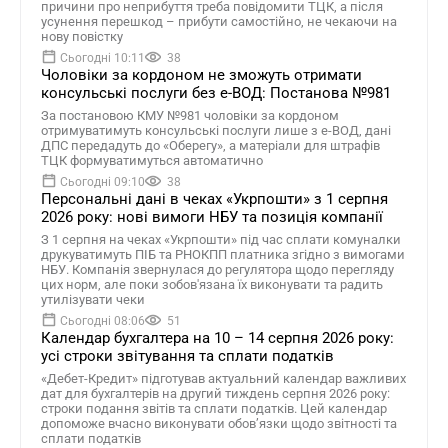
причини про неприбуття треба повідомити ТЦК, а після
усунення перешкод – прибути самостійно, не чекаючи на
нову повістку
Сьогодні 10:11
38
Чоловіки за кордоном не зможуть отримати
консульські послуги без е-ВОД: Постанова №981
За постановою КМУ №981 чоловіки за кордоном
отримуватимуть консульські послуги лише з е-ВОД, дані
ДПС передадуть до «Оберегу», а матеріали для штрафів
ТЦК формуватимуться автоматично
Сьогодні 09:10
38
Персональні дані в чеках «Укрпошти» з 1 серпня
2026 року: нові вимоги НБУ та позиція компанії
З 1 серпня на чеках «Укрпошти» під час сплати комуналки
друкуватимуть ПІБ та РНОКПП платника згідно з вимогами
НБУ. Компанія звернулася до регулятора щодо перегляду
цих норм, але поки зобов'язана їх виконувати та радить
утилізувати чеки
Сьогодні 08:06
51
Календар бухгалтера на 10 – 14 серпня 2026 року:
усі строки звітування та сплати податків
«Дебет-Кредит» підготував актуальний календар важливих
дат для бухгалтерів на другий тиждень серпня 2026 року:
строки подання звітів та сплати податків. Цей календар
допоможе вчасно виконувати обов’язки щодо звітності та
сплати податків