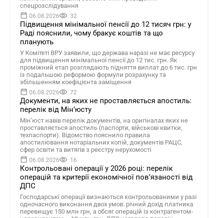
спецрозслідування
06.08.2026
32
Підвищення мінімальної пенсії до 12 тисяч грн: у
Раді пояснили, чому бракує коштів та що
планують
У Комітеті ВРУ заявили, що держава наразі не має ресурсу
для підвищення мінімальної пенсії до 12 тис. грн. Як
проміжний етап розглядають підняття виплат до 6 тис. грн
із подальшою реформою формули розрахунку та
збільшенням коефіцієнта заміщення
06.08.2026
72
Документи, на яких не проставляється апостиль:
перелік від Мін’юсту
Мін’юст навів перелік документів, на оригіналах яких не
проставляється апостиль (паспорти, військові квитки,
техпаспорти). Відомство пояснило правила
апостилювання нотаріальних копій, документів РАЦС,
сфер освіти та витягів з реєстру нерухомості
06.08.2026
16
Контрольовані операції у 2026 році: перелік
операцій та критерії економічної пов’язаності від
ДПС
Господарські операції визнаються контрольованими у разі
одночасного виконання двох умов: річний дохід платника
перевищує 150 млн грн, а обсяг операцій із контрагентом-