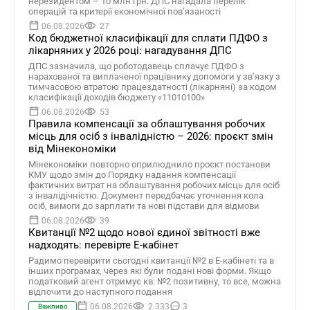
нерезидентом – 10 млн грн. ДПС нагадала перелік
операцій та критерії економічної пов’язаності
06.08.2026
27
Код бюджетної класифікації для сплати ПДФО з
лікарняних у 2026 році: нагадування ДПС
ДПС зазначила, що роботодавець сплачує ПДФО з
нарахованої та виплаченої працівнику допомоги у зв’язку з
тимчасовою втратою працездатності (лікарняні) за кодом
класифікації доходів бюджету «11010100»
06.08.2026
53
Правила компенсації за облаштування робочих
місць для осіб з інвалідністю – 2026: проєкт змін
від Мінекономіки
Мінекономіки повторно оприлюднило проєкт постанови
КМУ щодо змін до Порядку надання компенсації
фактичних витрат на облаштування робочих місць для осіб
з інвалідічністю. Документ передбачає уточнення кола
осіб, вимоги до зарплати та нові підстави для відмови
06.08.2026
39
Квитанції №2 щодо нової єдиної звітності вже
надходять: перевірте Е-кабінет
Радимо перевірити сьогодні квитанції №2 в Е-кабінеті та в
інших програмах, через які були подані нові форми. Якщо
податковий агент отримує кв. №2 позитивну, то все, можна
відпочити до наступного подання
06.08.2026
2 333
3
Важливо