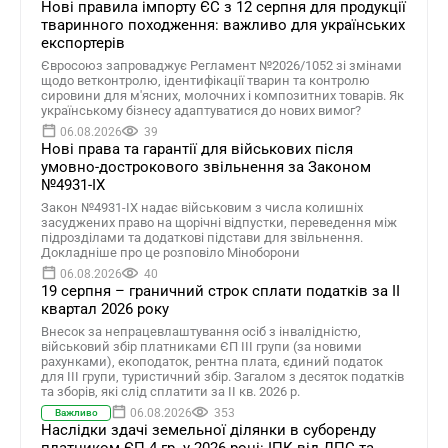
Нові правила імпорту ЄС з 12 серпня для продукції
тваринного походження: важливо для українських
експортерів
Євросоюз запроваджує Регламент №2026/1052 зі змінами
щодо ветконтролю, ідентифікації тварин та контролю
сировини для м'ясних, молочних і композитних товарів. Як
українському бізнесу адаптуватися до нових вимог?
06.08.2026
39
Нові права та гарантії для військових після
умовно-дострокового звільнення за Законом
№4931-ІХ
Закон №4931-ІХ надає військовим з числа колишніх
засуджених право на щорічні відпустки, переведення між
підрозділами та додаткові підстави для звільнення.
Докладніше про це розповіло Міноборони
06.08.2026
40
19 серпня – граничний строк сплати податків за ІI
квартал 2026 року
Внесок за непрацевлаштування осіб з інвалідністю,
військовий збір платниками ЄП ІІІ групи (за новими
рахунками), екоподаток, рентна плата, єдиний податок
для III групи, туристичний збір. Загалом з десяток податків
та зборів, які слід сплатити за ІI кв. 2026 р.
06.08.2026
353
Важливо
Наслідки здачі земельної ділянки в суборенду