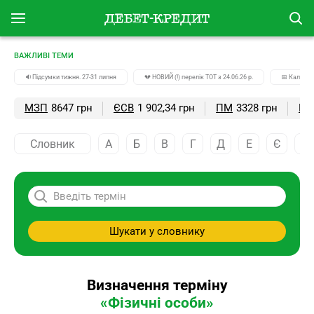
ВАЖЛИВІ ТЕМИ
🔉Підсумки тижня. 27-31 липня
💔 НОВИЙ (!) перелік ТОТ з 24.06.26 р.
📅 Календа
МЗП
8647 грн
ЄСВ
1 902,34 грн
ПМ
3328 грн
ПС
Словник
А
Б
В
Г
Д
Е
Є
Ж
Шукати у словнику
Визначення терміну
«Фізичні особи»