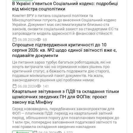
В Україні зʼявиться Соціальний кодекс: подробиці
від міністра соцполітики
Комітет ВРУ з питань соціальної політики та
Мінсоцполітики готують до внесення Соціальний кодекс
України. Документ має систематизувати близько ста
законів, оновити соціальний захист за стандартами ЄС та
запровадити модель адресності й фінансової стійкості
06.08.2026
68
Спрощене підтвердження критичності до 10
серпня 2026: кв. №2 щодо єдиної звітності вже є,
подавайте документи
Це питання зараз турбує багатьох роботодавців, які не
хочуть витрачати час на отримання нових рішень про
критичний статус, а бажають подовжити дію старого,
подавши мінімальний пакет документів. На жаль,
законодавчого рішення цієї проблеми немає
06.08.2026
141
Квартальне звітування з ПДВ та складання тільки
щомісячних зведених ПН для ФОПів: проєкт
закону від Мінфіну
Серед нововведень, передбачених законопроєктом для
ФОП — платників ПДВ: перехід на квартальний звітний
період, збільшення порогу для позапланових перевірок до
1 млн грн, попереднє заповнення податкової звітності та
нові правила складання зведених накладних
Важливо