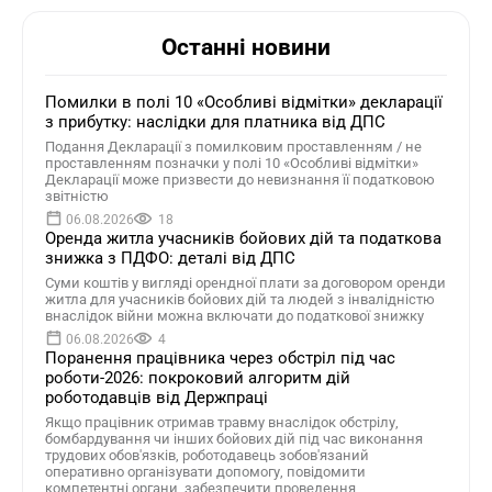
Останні новини
Помилки в полі 10 «Особливі відмітки» декларації
з прибутку: наслідки для платника від ДПС
Подання Декларації з помилковим проставленням / не
проставленням позначки у полі 10 «Особливі відмітки»
Декларації може призвести до невизнання її податковою
звітністю
06.08.2026
18
Оренда житла учасників бойових дій та податкова
знижка з ПДФО: деталі від ДПС
Суми коштів у вигляді орендної плати за договором оренди
житла для учасників бойових дій та людей з інвалідністю
внаслідок війни можна включати до податкової знижку
06.08.2026
4
Поранення працівника через обстріл під час
роботи-2026: покроковий алгоритм дій
роботодавців від Держпраці
Якщо працівник отримав травму внаслідок обстрілу,
бомбардування чи інших бойових дій під час виконання
трудових обов'язків, роботодавець зобов'язаний
оперативно організувати допомогу, повідомити
компетентні органи, забезпечити проведення