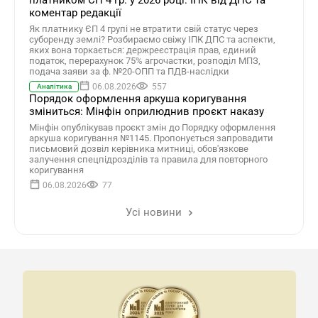
платником ЄП 4 гр. у 2026 році: ІПК від ДПС та
коментар редакції
Як платнику ЄП 4 групі не втратити свій статус через
суборенду землі? Розбираємо свіжу ІПК ДПС та аспекти,
яких вона торкається: держреєстрація прав, єдиний
податок, перерахунок 75% агрочастки, розподіл МПЗ,
подача заяви за ф. №20-ОПП та ПДВ-наслідки
06.08.2026
557
Аналітика
Порядок оформлення аркуша коригування
зміниться: Мінфін оприлюднив проєкт наказу
Мінфін опублікував проєкт змін до Порядку оформлення
аркуша коригування №1145. Пропонується запровадити
письмовий дозвіл керівника митниці, обов'язкове
залучення спецпідрозділів та правила для повторного
коригування
06.08.2026
77
Усі новини