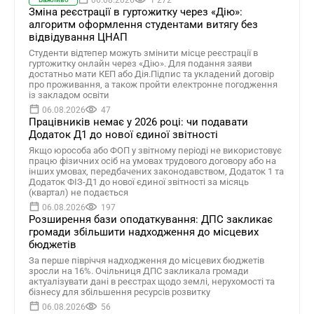
06.08.2026
1 272
Зміна реєстрації в гуртожитку через «Дію»:
алгоритм оформлення студентами витягу без
відвідування ЦНАП
Студенти відтепер можуть змінити місце реєстрації в
гуртожитку онлайн через «Дію». Для подання заяви
достатньо мати КЕП або Дія.Підпис та укладений договір
про проживання, а також пройти електронне погодження
із закладом освіти
06.08.2026
47
Працівників немає у 2026 році: чи подавати
Додаток Д1 до нової єдиної звітності
Якщо юрособа або ФОП у звітному періоді не використовує
працю фізичних осіб на умовах трудового договору або на
інших умовах, передбачених законодавством, Додаток 1 та
Додаток ФІЗ-Д1 до нової єдиної звітності за місяць
(квартал) не подається
06.08.2026
197
Розширення бази оподаткування: ДПС закликає
громади збільшити надходження до місцевих
бюджетів
За перше півріччя надходження до місцевих бюджетів
зросли на 16%. Очільниця ДПС закликала громади
актуалізувати дані в реєстрах щодо землі, нерухомості та
бізнесу для збільшення ресурсів розвитку
06.08.2026
56