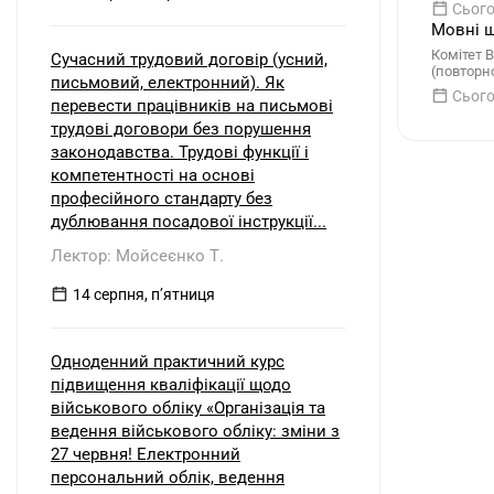
Сього
Мовні ш
Комітет 
Сучасний трудовий договір (усний,
(повторно
письмовий, електронний). Як
Сього
перевести працівників на письмові
трудові договори без порушення
законодавства. Трудові функції і
компетентності на основі
професійного стандарту без
дублювання посадової інструкції...
Лектор: Мойсеєнко Т.
14 серпня, пʼятниця
Одноденний практичний курс
підвищення кваліфікації щодо
військового обліку «Організація та
ведення військового обліку: зміни з
27 червня! Електронний
персональний облік, ведення