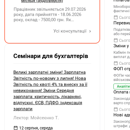
інвалідністю?
Пільгов
місяця (аудіоверсія)
Міноборо
Працівник звільняється 29.07.2026
фактичні
року, дата прийняття - 18.06.2026
Сього
року, оклад - 7500,00 грн. Як
Перевищ
розрахувати компенсацію трьох
Податків
невикористаних днів відпустки при
Усі консультації
або пере
звільненні?
Сього
Зміни у
Кабмін п
Семінари для бухгалтерів
виплат д
Сього
ФОП отр
Великі зарплатні зміни! Зарплатна
ФОПи час
Звітність по-новому з липня! Нова
військов
Звітність по квоті 4% та внеску за її
Аналіти
невиконання! Зміни Середня
Оплата 
зарплата: критичність, лікарняні,
Законода
відпускні. ЄСВ, ПДФО, індексація
варто сп
зарплати
Сього
Нові ад
Лектор: Мойсеєнко Т.
Законопр
штрафи: 
12 серпня, середа