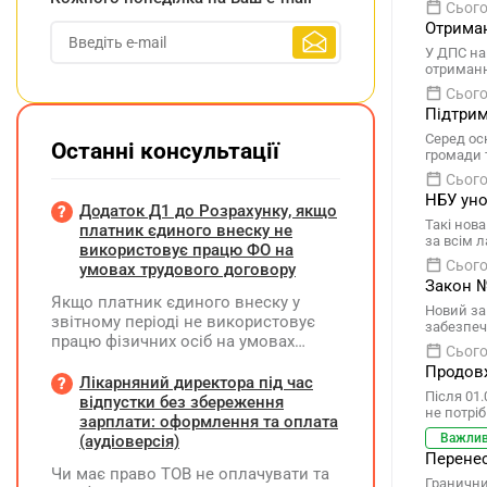
Сього
Отриман
У ДПС на
отриманн
Сього
Підтрим
Серед осн
Останні консультації
громади 
Сього
НБУ уно
Додаток Д1 до Розрахунку, якщо
Такі нов
платник єдиного внеску не
за всім 
використовує працю ФО на
Сього
умовах трудового договору
Закон №
Якщо платник єдиного внеску у
Новий за
звітному періоді не використовує
забезпеч
працю фізичних осіб на умовах
Сього
трудового договору (контракту) або
Продовж
на інших умовах, передбачених
Лікарняний директора під час
Після 01
законодавством, Додаток Д1/
відпустки без збереження
не потрі
Додаток ФІЗ-Д1 за відповідний
зарплати: оформлення та оплата
період не подається
Важли
(аудіоверсія)
Перенес
Чи має право ТОВ не оплачувати та
Граничний