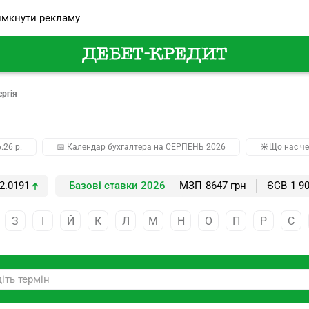
мкнути рекламу
ргія
.26 р.
📅 Календар бухгалтера на СЕРПЕНЬ 2026
☀️Що нас че
2.0191
Базові ставки 2026
МЗП
8647 грн
ЄСВ
1 9
З
І
Й
К
Л
М
Н
О
П
Р
С