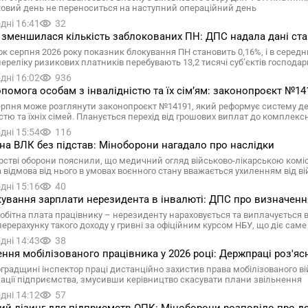
ковий день не переноситься на наступний операційний день
дні 16:41
32
 зменшилася кількість заблокованих ПН: ДПС надала дані стан
ок серпня 2026 року показник блокування ПН становить 0,16%, і в середнь
 переліку ризикових платників перебувають 13,2 тисячі суб’єктів господ
дні 16:02
936
помога особам з інвалідністю та їх сімʼям: законопроєкт №14
ерпня може розглянути законопроєкт №14191, який реформує систему держ
істю та їхніх сімей. Планується перехід від грошових виплат до комплек
дні 15:54
116
на ВЛК без підстав: Міноборони нагадало про наслідки
ерстві оборони пояснили, що медичний огляд військово-лікарською комі
а відмова від нього в умовах воєнного стану вважається ухиленням від ві
дні 15:16
40
ування зарплати нерезидента в інвалюті: ДПС про визначенн
обітна плата працівнику – нерезиденту нараховується та виплачується 
ерерахунку такого доходу у гривні за офіційним курсом НБУ, що діє сам
дні 14:43
38
ння мобілізованого працівника у 2026 році: Держпраці роз'яс
оградщині інспектор праці дистанційно захистив права мобілізованого в
зації підприємства, змусивши керівництво скасувати плани звільнення
дні 14:12
57