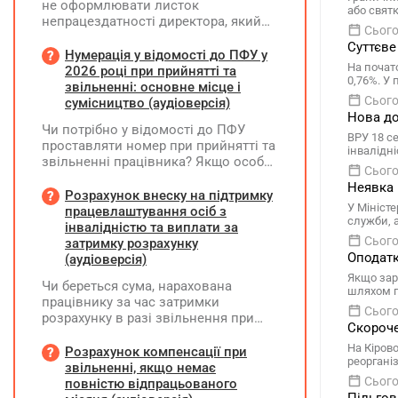
не оформлювати листок
або свят
непрацездатності директора, який
Сього
перебуває у відпустці без
Суттєве
збереження заробітної плати під час
Нумерація у відомості до ПФУ у
На почат
призупинення діяльності
2026 році при прийнятті та
0,76%. У
підприємства?
звільненні: основне місце і
Сього
сумісництво (аудіоверсія)
Нова до
Чи потрібно у відомості до ПФУ
ВРУ 18 с
проставляти номер при прийнятті та
інвалідн
звільненні працівника? Якщо особа
Сього
одночасно працювала за основним
Неявка 
місцем роботи та за сумісництвом,
Розрахунок внеску на підтримку
У Мініст
чи рахується це як два роботодавці?
працевлаштування осіб з
служби, 
інвалідністю та виплати за
Сього
затримку розрахунку
Оподатк
(аудіоверсія)
Якщо зар
Чи береться сума, нарахована
шляхом п
працівнику за час затримки
Сього
розрахунку в разі звільнення при
Скороче
обчсиленні середньомісячної
На Кіров
заробітної плати (винагороди), для
Розрахунок компенсації при
реоргані
розрахунку внеску на підтримку
звільненні, якщо немає
працевлаштування осіб з
Сього
повністю відпрацьованого