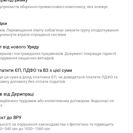
ержпідтримку
підприємств оборонно-промислового комплексу, яка знижує
ідки
ків. Перевищення ліміту зобов’язує змінити групу оподаткування
б уникнути втрати спрощеної системи
т від нового Уряду
ранів і постраждалих працівників. Документ покращує гарантії
лідування нещасних випадків
атити ЄП, ПДФО та ВЗ з цієї суми
е ця сума в дохід платника ЄП, чи доведеться платити ПДФО та
ржавну допомогу без сплати податків
ів від Держпраці
ередбачено трудовим або колективним договором. Водночас не
их
єкт до ВРУ
льності за порушення законодавства з фінпитань та підвищить
70–340 грн до 1020–1360 грн