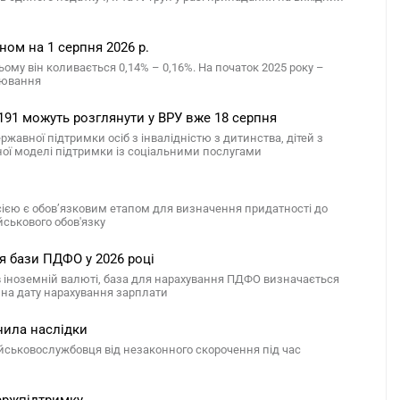
ом на 1 серпня 2026 р.
ому він коливається 0,14% – 0,16%. На початок 2025 року –
арювання
191 можуть розглянути у ВРУ вже 18 серпня
авної підтримки осіб з інвалідністю з дитинства, дітей з
сної моделі підтримки із соціальними послугами
сією є обов’язковим етапом для визначення придатності до
йськового обов'язку
я бази ПДФО у 2026 році
в іноземній валюті, база для нарахування ПДФО визначається
е на дату нарахування зарплати
нила наслідки
ійськовослужбовця від незаконного скорочення під час