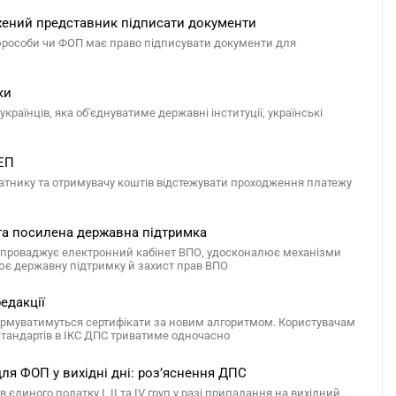
жений представник підписати документи
юрособи чи ФОП має право підписувати документи для
ки
країнців, яка об'єднуватиме державні інституції, українські
СЕП
атнику та отримувачу коштів відстежувати проходження платежу
 та посилена державна підтримка
 запроваджує електронний кабінет ВПО, удосконалює механізми
ює державну підтримку й захист прав ВПО
едакції
ормуватимуться сертифікати за новим алгоритмом. Користувачам
 стандартів в ІКС ДПС триватиме одночасно
ля ФОП у вихідні дні: роз’яснення ДПС
диного податку І, ІІ та ІV груп у разі припадання на вихідний