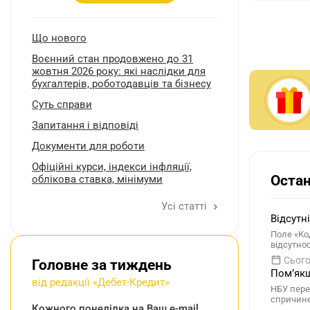
Що нового
Воєнний стан продовжено до 31
жовтня 2026 року: які наслідки для
бухгалтерів, роботодавців та бізнесу
Суть справи
Запитання і відповіді
Документи для роботи
Oфіційні курси, індекcи інфляції,
Остан
облікова ставка, мінімуми
Усі статті
Відсутн
Поле «Ко
відсутно
Сього
Головне за тиждень
Помʼякш
від редакції «Дебет-Кредит»
НБУ пере
спричине
Кожного понеділка на Ваш e-mail