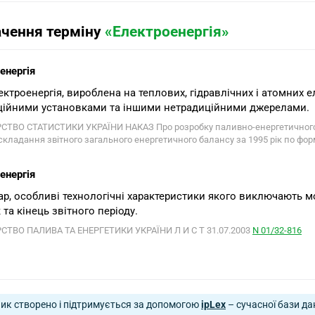
ачення терміну
«Електроенергія»
енергія
лектроенергія, вироблена на теплових, гідравлічних і атомних
ційними установками та іншими нетрадиційними джерелами.
СТВО СТАТИСТИКИ УКРАЇНИ НАКАЗ Про розробку паливно-енергетичного бал
кладання звітного загального енергетичного балансу за 1995 рік по формі
енергія
вар, особливі технологічні характеристики якого виключають 
 та кінець звітного періоду.
СТВО ПАЛИВА ТА ЕНЕРГЕТИКИ УКРАЇНИ Л И С Т 31.07.2003
N 01/32-816
ик створено і підтримується за допомогою
ipLex
– сучасної бази да