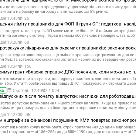
ий лізинг для підприємств ОПК: Міноборони розповіло про д
ни детально розповіло про державну програму пільгового лізингу для 
 витрати на базову винагороду лізингодавцю до 5% річних
дні 13:45
26
ення ліміту працівників для ФОП II групи ЄП: податкові насл
ці нагадують: на II групі ФОП може мати не більше 10 найманих працівни
йти на загальну систему. Перед наймом обов’язково перевірте штат, що
дні 13:28
68
 розрахунку лікарняних для окремих працівників: законопроєк
ерезатвердив законопроєкт, що змінює правила соцстрахування для вете
ля УБД та встановлює механізм оплати лікарняних до завершення розс
дні 13:04
168
имує грант «Власна справа»: ДПС пояснила, коли можна не пл
то отримують мікрогранти, але одразу починають хвилюватися: чи ввійд
ий збір. У статті розбираємо відповідь ДПС і показуємо, як отримати де
Сьогодні 12:40
1 094
ка
відпускних після початку відпустки: наслідки для роботодавц
вство допускає встановлення іншого строку виплати, якщо це прямо п
риймати цю норму як дозвіл безпідставно переносити виплату відпускн
дні 12:27
586
мінштрафи за фінансові порушення: КМУ повертає законопро
оєкт від нового Уряду встановить строк притягнення до адмінвідповіда
для І порушення — зі 136–255 грн до 850–1190 грн, для повторного — зі 1