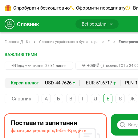
Спробувати безкоштовно
Оформити передплату
Ви
Словник
Всі розділи
Головна Дт-Кт
Словник українського бухгалтера
Е
Електроене
ВАЖЛИВІ ТЕМИ
🔉Підсумки тижня. 27-31 липня
💔 НОВИЙ (!) перелік ТОТ з 24.06
Курси валют
USD
44.7626
EUR
51.6717
PLN
1
Словник
А
Б
В
Г
Д
Е
Є
Ж
Поставити запитання
фахівцям редакції «Дебет-Кредит»