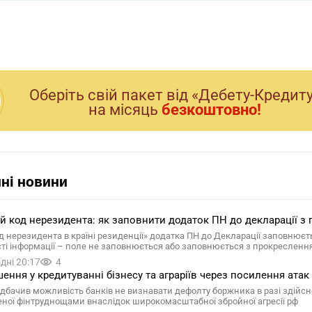
Оберiть свiй пакет вiд «Дебету-Кредит
на мiсяць
безкоштовно!
ні новини
ій код нерезидента: як заповнити додаток ПН до декларації з 
д нерезидента в країні резиденції» додатка ПН до Декларації заповнюєтьс
сті інформації – поле не заповнюється або заповнюється з прокресленн
дні 20:17
4
ення у кредитуванні бізнесу та аграріїв через посилення атак 
дбачив можливість банків не визнавати дефолту боржника в разі здійснен
ної фінтруднощами внаслідок широкомасштабної збройної агресії рф