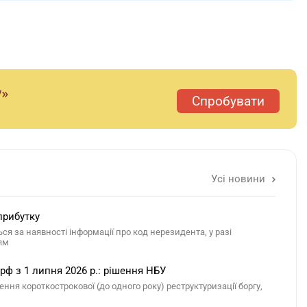
у»
Спробувати
Усі новини
прибутку
я за наявності інформації про код нерезидента, у разі
ям
рф з 1 липня 2026 р.: рішення НБУ
ня короткострокової (до одного року) реструктуризації боргу,