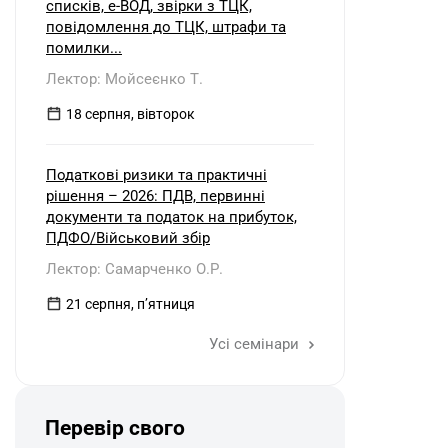
списків, е-ВОД, звірки з ТЦК,
повідомлення до ТЦК, штрафи та
помилки...
Лектор: Мойсеєнко Т.
18 серпня, вівторок
Податкові ризики та практичні
рішення – 2026: ПДВ, первинні
документи та податок на прибуток,
ПДФО/Військовий збір
Лектор: Самарченко О.Р.
21 серпня, пʼятниця
Усі семінари
Перевір свого