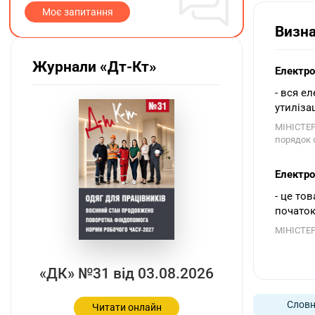
Моє запитання
Визн
Журнали «Дт-Кт»
Електро
- вся е
утиліза
МІНІСТЕР
порядок с
Електро
- це то
початок
МІНІСТЕР
«ДК» №31 від 03.08.2026
Словн
Читати онлайн