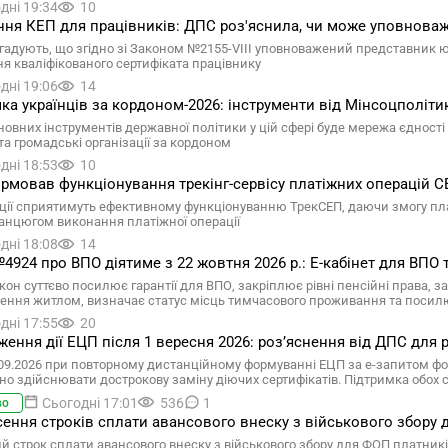
дні 19:34
10
ня КЕП для працівників: ДПС роз'яснила, чи може уповнова
гадують, що згідно зі Законом №2155-VIII уповноважений представник 
я кваліфікованого сертифіката працівнику
дні 19:06
14
ка українців за кордоном-2026: інструменти від Мінсоцполіти
овних інструментів державної політики у цій сфері буде мережа єдності у
та громадські організації за кордоном
дні 18:53
10
рмовав функціонування трекінг-сервісу платіжних операцій 
ації сприятимуть ефективному функціонуванню ТрекСЕП, даючи змогу пл
ланцюгом виконання платіжної операції
дні 18:08
14
4924 про ВПО діятиме з 22 жовтня 2026 р.: Е-кабінет для ВПО
кон суттєво посилює гарантії для ВПО, закріплює рівні пенсійні права,
ення житлом, визначає статус місць тимчасового проживання та посил
дні 17:55
20
ення дії ЕЦП після 1 вересня 2026: розʼяснення від ДПС для р
.09.2026 при повторному дистанційному формуванні ЕЦП за е-запитом ф
бно здійснювати дострокову заміну діючих сертифікатів. Підтримка обох
Сьогодні 17:01
536
1
во
ення строків сплати авансового внеску з військового збору д
 строк сплати авансового внеску з військового збору для ФОП платників є