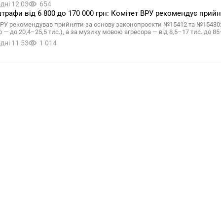
дні 12:03
654
трафи від 6 800 до 170 000 грн: Комітет ВРУ рекомендує при
ВРУ рекомендував прийняти за основу законопроєкти №15412 та №15430: 
 — до 20,4–25,5 тис.), а за музику мовою агресора — від 8,5–17 тис. до 85
дні 11:53
1 014