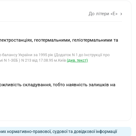
До літери «Е»
 електростанціях, геотермальними, геліотермальними та
ансу України за 1995 рік (Додаток N 1 до Інструкції про
 N 1-ЗЕБ ) N 213 від 17.08.95 м.Київ
(див. текст)
можливість складування, тобто наявність залишків на
них нормативно-правової, судової та довідкової інформації