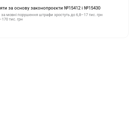
йняти за основу законопроєкти №15412 і №15430
за мовні порушення штрафи зростуть до 6,8–17 тис. грн
–170 тис. грн