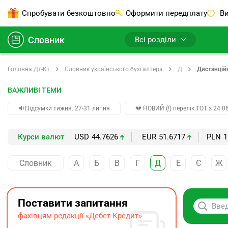
Спробувати безкоштовно
Оформити передплату
Ви
Словник
Всі розділи
Головна Дт-Кт
Словник українського бухгалтера
Д
Дистанцій
ВАЖЛИВІ ТЕМИ
🔉Підсумки тижня. 27-31 липня
💔 НОВИЙ (!) перелік ТОТ з 24.06
Курси валют
USD
44.7626
EUR
51.6717
PLN
1
Словник
А
Б
В
Г
Д
Е
Є
Ж
Поставити запитання
фахівцям редакції «Дебет-Кредит»