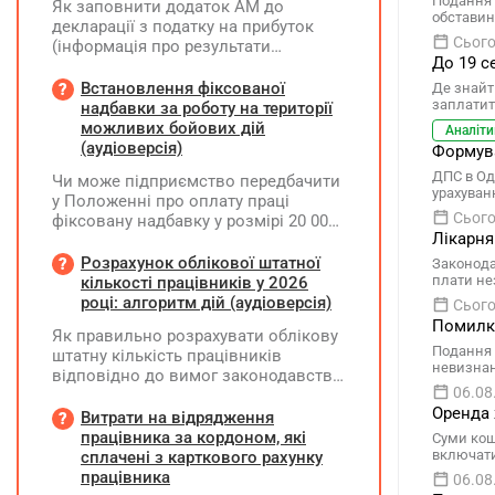
Подання 
Як заповнити додаток АМ до
обставини
декларації з податку на прибуток
Сього
(інформація про результати
До 19 с
амортизації за І півріччя 2026 року)?
Чи потрібно для цього брати дані
Встановлення фіксованої
Де знайти
станом на 01.01.2026 р.? Якщо до
заплатит
надбавки за роботу на території
окремих верстатів групи 4
можливих бойових дій
Аналіти
застосовується прискорена
(аудіоверсія)
Формува
амортизація, чи потрібно зазначати
ДПС в Од
Чи може підприємство передбачити
вартість усіх таких верстатів на
урахуван
у Положенні про оплату праці
початок і кінець звітного періоду?
Сього
фіксовану надбавку у розмірі 20 000
При цьому щодо частини верстатів
Лікарня
грн за роботу на території можливих
рішення про застосування
бойових дій, якщо для окремих
Розрахунок облікової штатної
прискореної амортизації прийнято з
Законода
посад вона перевищуватиме 50%
плати не
кількості працівників у 2026
01.01.2025 р., а щодо інших — з
посадового окладу?
році: алгоритм дій (аудіоверсія)
01.01.2026 р.
Сього
Помилки
Як правильно розрахувати облікову
Подання 
штатну кількість працівників
невизнан
відповідно до вимог законодавства
06.08
у 2026 році?
Оренда 
Витрати на відрядження
працівника за кордоном, які
Суми кош
включати
сплачені з карткового рахунку
працівника
06.08