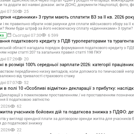
заяви здійснюється через портал «Дія» у розділі «Репарації: міжнарод
 та додати всі наявні докази: акти ДСНС, документи Нацполіції, фото, фі
дні 07:50
25
ерпня «єдинники» 3 групи мають сплатити ВЗ за ІІ кв. 2026 рок
 і як правильно обрати нові рахунки для сплати військового збору за ІІ 
и? Яким буде штраф за його несвоєчасну сплату «єдинниками» 3 групи? Ві
Сьогодні 07:30
6 599
ка
ння податкового кредиту з ПДВ туроператорами та турагента
еській області нагадала порядок формування податкового кредиту з ПДВ п
ням норм статті 207 та загальних правил статті 198 ПКУ
дні 07:26
20
ні в розмірі 100% середньої зарплати-2026: категорії працівни
вством передбачено низку випадків, коли допомога по тимчасовій непра
залежно від тривалості страхового стажу
дні 07:07
52
 в полі 10 «Особливі відмітки» декларації з прибутку: наслід
Декларації з помилковим проставленням / не проставленням позначки у
ня її податковою звітністю
.2026
62
житла учасників бойових дій та податкова знижка з ПДФО: де
тів у вигляді орендної плати за договором оренди житла для учасників 
 до податкової знижку
.2026
22