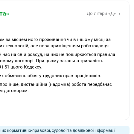
та»
До літери «Д»
ком за місцем його проживання чи в іншому місці за
их технологій, але поза приміщенням роботодавця.
й час на свій розсуд, на них не поширюються правила
довому договорі. При цьому загальна тривалість
і 51 цього Кодексу.
их обмежень обсягу трудових прав працівників.
про інше, дистанційна (надомна) робота передбачає
им договором.
них нормативно-правової, судової та довідкової інформації