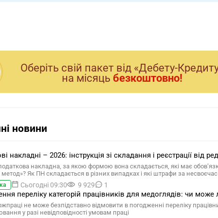
Оберiть свiй пакет вiд «Дебету-Кредит
на мiсяць
безкоштовно!
ні новини
ві накладні – 2026: інструкція зі складання і реєстрації від 
податкова накладна, за якою формою вона складається, які має обов’язко
 метод»? Як ПН складається в різних випадках і які штрафи за несвоєчасн
Сьогодні 09:30
9 929
1
ка
ння переліку категорій працівників для медоглядів: чи може
ржпраці не може безпідставно відмовити в погодженні переліку працівн
вання у разі невідповідності умовам праці