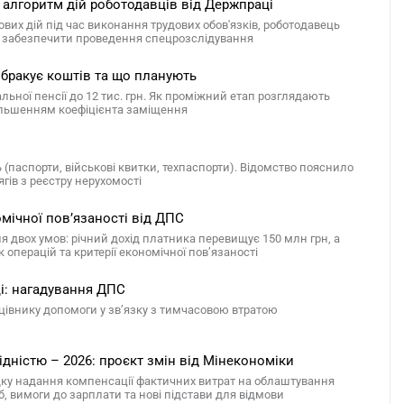
 алгоритм дій роботодавців від Держпраці
вих дій під час виконання трудових обов'язків, роботодавець
и, забезпечити проведення спецрозслідування
у бракує коштів та що планують
льної пенсії до 12 тис. грн. Як проміжний етап розглядають
більшенням коефіцієнта заміщення
 (паспорти, військові квитки, техпаспорти). Відомство пояснило
гів з реєстру нерухомості
омічної пов’язаності від ДПС
 двох умов: річний дохід платника перевищує 150 млн грн, а
операцій та критерії економічної пов’язаності
ці: нагадування ДПС
цівнику допомоги у зв’язку з тимчасовою втратою
ідністю – 2026: проєкт змін від Мінекономіки
ку надання компенсації фактичних витрат на облаштування
б, вимоги до зарплати та нові підстави для відмови