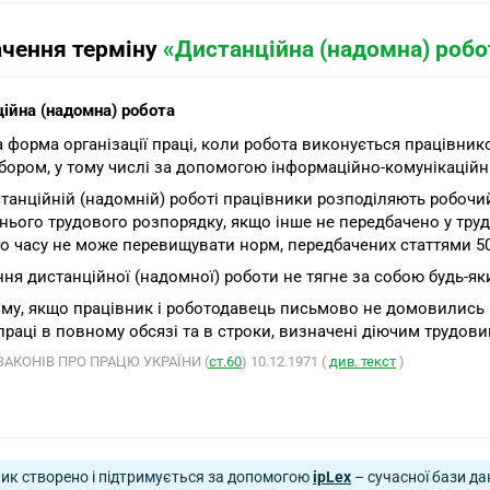
ачення терміну
«Дистанційна (надомна) робо
ійна (надомна) робота
ка форма організації праці, коли робота виконується працівни
бором, у тому числі за допомогою інформаційно-комунікаційн
танційній (надомній) роботі працівники розподіляють робочи
нього трудового розпорядку, якщо інше не передбачено у тру
о часу не може перевищувати норм, передбачених статтями 50 
ня дистанційної (надомної) роботи не тягне за собою будь-як
му, якщо працівник і роботодавець письмово не домовились 
праці в повному обсязі та в строки, визначені діючим трудов
ЗАКОНІВ ПРО ПРАЦЮ УКРАЇНИ (
ст.60
) 10.12.1971 (
див. текст
)
ик створено і підтримується за допомогою
ipLex
– сучасної бази да