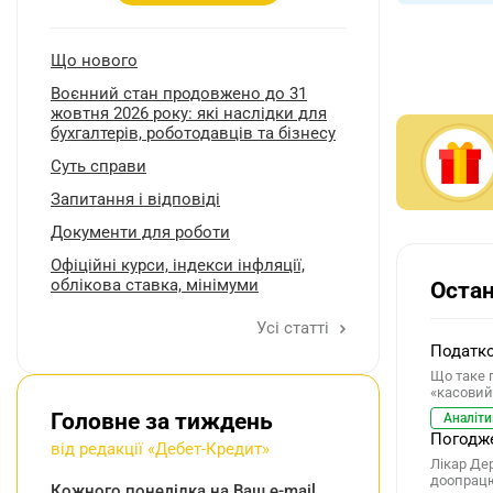
Що нового
Воєнний стан продовжено до 31
жовтня 2026 року: які наслідки для
бухгалтерів, роботодавців та бізнесу
Суть справи
Запитання і відповіді
Документи для роботи
Oфіційні курси, індекcи інфляції,
облікова ставка, мінімуми
Остан
Усі статті
Податко
Що таке 
«касовий
Головне за тиждень
Аналіти
Погодже
від редакції «Дебет-Кредит»
Лікар Де
доопрацю
Кожного понеділка на Ваш e-mail