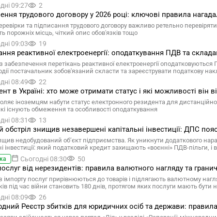
дні 09:27
2
ння трудового договору у 2026 році: ключові правила нагад
перевірки та підписання трудового договору важливо ретельно перевірят
ть порожніх місць, чіткий опис обов'язків тощо
дні 09:03
19
ання реактивної електроенергії: оподаткування ПДВ та склада
із забезпечення перетікань реактивної електроенергії оподатковуються
одії постачальник зобов'язаний скласти та зареєструвати податкову на
дні 08:49
22
ент в Україні: хто може отримати статус і які можливості він 
оляє іноземцям набути статус електронного резидента для дистанційног
 які існують обмеження та особливості оподаткування
дні 08:31
13
 обстріл знищив незавершені капітальні інвестиції: ДПС поя
щив недобудований об’єкт підприємства. Як уникнути додаткового нар
ні інвестиції: який податковий кредит захищають «воєнні» ПДВ-пільги, і
Сьогодні 08:30
50
ка
послуг від нерезидентів: правила валютного нагляду та граничн
 з імпорту послуг прирівнюються до товарів і підлягають валютному нагл
ків під час війни становить 180 днів, протягом яких послуги мають бути
дні 08:09
26
дний Реєстр збитків для юридичних осіб та держави: правила