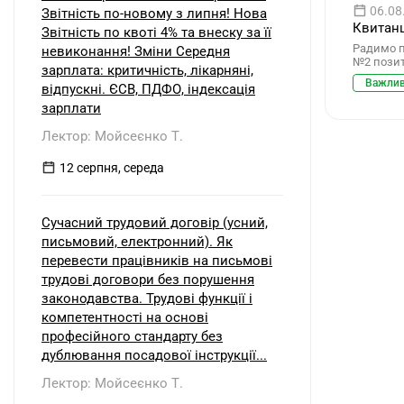
06.08
Звітність по-новому з липня! Нова
Квитанц
Звітність по квоті 4% та внеску за її
Радимо пе
невиконання! Зміни Середня
№2 позит
зарплата: критичність, лікарняні,
Важли
відпускні. ЄСВ, ПДФО, індексація
зарплати
Лектор: Мойсеєнко Т.
12 серпня, середа
Сучасний трудовий договір (усний,
письмовий, електронний). Як
перевести працівників на письмові
трудові договори без порушення
законодавства. Трудові функції і
компетентності на основі
професійного стандарту без
дублювання посадової інструкції...
Лектор: Мойсеєнко Т.