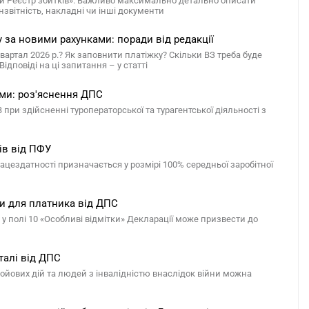
ний Реєстр збитків». Важливо максимально детально описати
нзвітність, накладні чи інші документи
у за новими рахунками: поради від редакції
квартал 2026 р.? Як заповнити платіжку? Скільки ВЗ треба буде
дповіді на ці запитання – у статті
ми: роз'яснення ДПС
ри здійсненні туроператорської та турагентської діяльності з
ків від ПФУ
цездатності призначається у розмірі 100% середньої заробітної
ки для платника від ДПС
 полі 10 «Особливі відмітки» Декларації може призвести до
талі від ДПС
бойових дій та людей з інвалідністю внаслідок війни можна