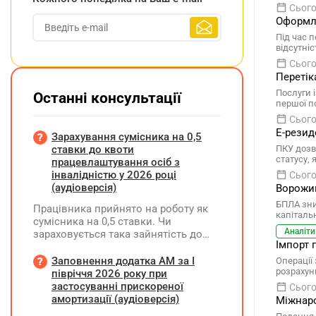
Сього
Оформле
Під час 
відсутніс
Сього
Перетік
Послуги 
Останні консультації
першої п
Сього
Е-резид
Зарахування сумісника на 0,5
ставки до квоти
ПКУ дозв
статусу,
працевлаштування осіб з
інвалідністю у 2026 році
Сього
(аудіоверсія)
Ворожий
БПЛА зни
Працівника прийнято на роботу як
капіталь
сумісника на 0,5 ставки. Чи
Аналіти
зараховується така зайнятість до
Імпорт 
ліміту (квоти) з працевлаштування
осіб з інвалідністю відповідно до
Заповнення додатка АМ за І
Операції
вимог законодавства?
розрахун
півріччя 2026 року при
застосуванні прискореної
Сього
амортизації (аудіоверсія)
Міжнаро