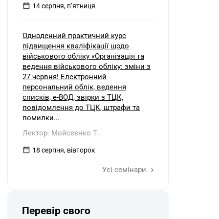
14 серпня, пʼятниця
Одноденний практичний курс
підвищення кваліфікації щодо
військового обліку «Організація та
ведення військового обліку: зміни з
27 червня! Електронний
персональний облік, ведення
списків, е-ВОД, звірки з ТЦК,
повідомлення до ТЦК, штрафи та
помилки...
Лектор: Мойсеєнко Т.
18 серпня, вівторок
Усі семінари
Перевір свого