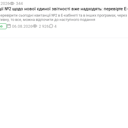
.2026
344
ії №2 щодо нової єдиної звітності вже надходять: перевірте Е-
ревірити сьогодні квитанції №2 в Е-кабінеті та в інших програмах, через
ивну, то все, можна відпочити до наступного подання
06.08.2026
2 926
4
во