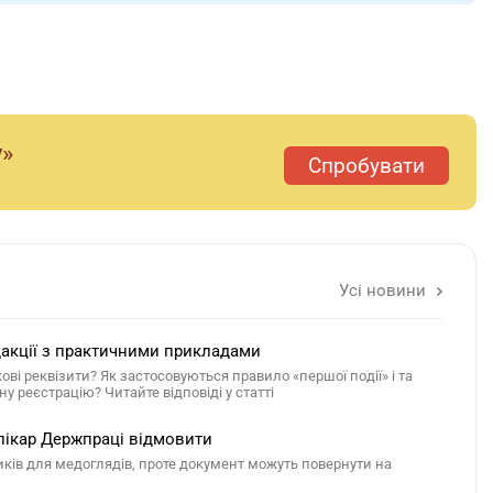
у»
Спробувати
Усі новини
редакції з практичними прикладами
ві реквізити? Як застосовуються правило «першої події» і та
у реєстрацію? Читайте відповіді у статті
 лікар Держпраці відмовити
иків для медоглядів, проте документ можуть повернути на