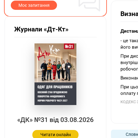
Моє запитання
Визн
Журнали «Дт-Кт»
Дистанц
- це та
його ви
При дис
внутріш
робочог
Виконан
При цьо
оплату 
КОДЕКС 
«ДК» №31 від 03.08.2026
Словн
Читати онлайн