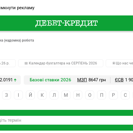
мкнути рекламу
на (надомна) робота
.26 р.
📅 Календар бухгалтера на СЕРПЕНЬ 2026
☀️Що нас че
2.0191
Базові ставки 2026
МЗП
8647 грн
ЄСВ
1 9
З
І
Й
К
Л
М
Н
О
П
Р
С