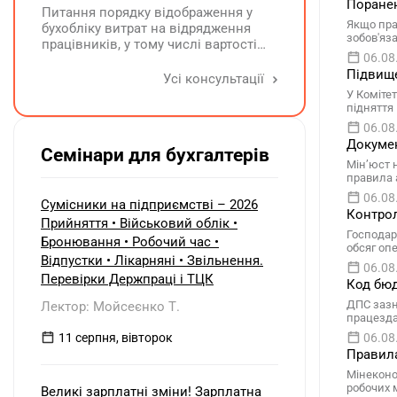
Поранен
Питання порядку відображення у
Якщо пра
бухобліку витрат на відрядження
зобов'яз
працівників, у тому числі вартості
06.08
проживання в готелі, яке сплачено з
Підвище
карткового рахунку працівника та
Усі консультації
підтвердження таких операцій
У Коміте
первинними документами, належать
підняття
до компетенції Мінфіну
06.08
Докумен
Семінари для бухгалтерів
Мін’юст 
правила 
06.08
Сумісники на підприємстві – 2026
Контрол
Прийняття • Військовий облік •
Господар
Бронювання • Робочий час •
обсяг оп
Відпустки • Лікарняні • Звільнення.
06.08
Перевірки Держпраці і ТЦК
Код бюд
ДПС зазн
Лектор: Мойсеєнко Т.
працезда
11 серпня, вівторок
06.08
Правила
Мінеконо
робочих 
Великі зарплатні зміни! Зарплатна