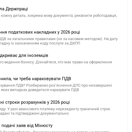
ала Держпраці
и кожну деталь, зокрема мову документа, реквізити роботодавця,
ння податкових накладних у 2026 році
 ПДВ за загальними правилами (не за касовим методом). На дату
кладну із зазначенням коду послуги за ДКПП
відкриває для іноземців
о ведення бізнесу. Дізнайтеся, хто має право на оформлення
снила, чи треба нараховувати ПДВ
ахування ПДВ? Розбираємо роз’яснення ДПС про незавершені
 в яких випадках доведеться нарахувати ПДВ
і строки розрахунків у 2026 році
яду. У разі авансового платежу нерезиденту граничний строк
 надані та підтверджені документально
 подачі заяв від Мінюсту