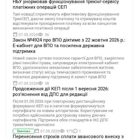
НБУ унормовав функціонування трекінг-сервісу
платіжних операцій СЕП
Такі новації сприятимуть ефективному функціонуванню
ТрекСЕП, даючи змогу платнику та отримувачу коштів
відстежувати проходження платежу за всім ланцюгом
виконання платіжної операції
07.08.2026
36
Закон №4924 про ВПО діятиме з 22 жовтня 2026 р.:
Е-кабінет для ВПО та посилена державна
підтримка
Новий закон суттєво посилює гарантії для ВПО, закріплює
рівні пенсійні права, запроваджує електронний кабінет
ВПО, удосконалює механізми забезпечення житлом,
визначає статус місць тимчасового проживання та
посилює державну підтримку й захист прав ВПО
07.08.2026
38
Продовження дії КЕП після 1 вересня 2026:
розʼяснення від ДПС для редакції
Після 01.09.2026 при повторному дистанційному
формуванні КЕП за е-запитом формуватимуться
сертифікати за новим алгоритмом. Користувачам не
потрібно здійснювати дострокову заміну діючих
сертифікатів. Підтримка обох стандартів в ІКС ДПС
триватиме одночасно
07.08.2026
975
1
Важливо
Перенесення строків сплати авансового внеску з