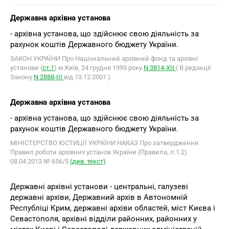
Державна архівна установа
- архівна установа, що здійснює свою діяльність за
рахунок коштів Державного бюджету України.
ЗАКОН УКРАЇНИ Про Національний архівний фонд та архівні
установи (
ст.1
) м.Київ, 24 грудня 1993 року
N 3814-XІІ
( В редакції
Закону
N 2888-ІІІ
від 13.12.2001 )
Державна архівна установа
- архівна установа, що здійснює свою діяльність за
рахунок коштів Державного бюджету України.
МІНІСТЕРСТВО ЮСТИЦІЇ УКРАЇНИ НАКАЗ Про затвердження
Правил роботи архівних установ України (Правила, п.1.2)
08.04.2013 № 656/5
(див. текст)
Державні архівні установи - центральні, галузеві
державні архіви, Державний архів в Автономній
Республіці Крим, державні архіви областей, міст Києва і
Севастополя, архівні відділи районних, районних у