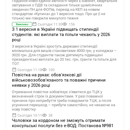
Подання нової єдиної звітності через Е-кабінет, квартальне
звітування з ПДВ та складання тільки щомісячних
зведених ПН для ФОПів, перехід на КЕП за новим
стандартом «Купина» до 1 вересня тощо. Про це (і не
тільки) ми говорили минулого тижня
Сьогодні 11:30
156
Важливо
З 1 вересня в Україні підвищать стипендії
студентів: які виплати та пільги чекають у 2026
році
З вересня в Україні зростуть державні стипендії:
мінімальна для вишів становитиме 4000 грн, у коледжах –
3020 грн. Для студентів також діятимуть підвищені
президентські виплати до 20 тис. грн, гранти та пільги для
ТОТ
Сьогодні 11:18
100
Повістка на руках: обов'язкові дії
військовозобов'язаного та поважні причини
неявки у 2026 році
Отримання повістки зобов'язує з'явитися до ТЦК у
визначений строк із документами. У разі поважної
причини про неприбуття треба повідомити ТЦК, а після
усунення перешкод – прибути самостійно, не чекаючи на
нову повістку
Сьогодні 10:11
38
Чоловіки за кордоном не зможуть отримати
консульські послуги без е-ВОД: Постанова №981