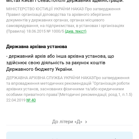
містах Києві і Севастополі державних адміністрацій.
МІНІСТЕРСТВО ЮСТИЦІЇ УКРАЇНИ НАКАЗ Про затвердження
Правил організації діловодства та архівного зберігання
документів у державних органах, органах місцевого
самоврядування, на підприємствах, в установах і організаціях
(Правила) 18.06.2015 № 1000/5
(див. текст)
Державна архівна установа
- державний архів або інша архівна установа, що
здійснює свою діяльність за рахунок коштів
Державного бюджету України.
ДЕРЖАВНА АРХІВНА СЛУЖБА УКРАЇНИ НАКАЗПро затвердження
та впровадження методичних рекомендацій "Організація роботи
архівних установ, заснованих фізичними та/або юридичними
особами приватного права"(Методичні рекомендації, розд.1, п.1.5)
22.04.2019
№ 40
До літери «Д»