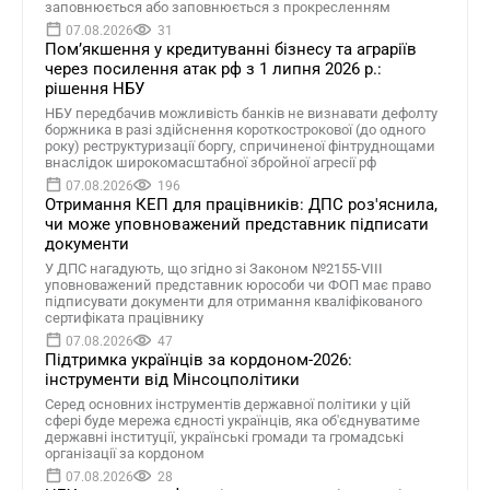
заповнюється або заповнюється з прокресленням
07.08.2026
31
Помʼякшення у кредитуванні бізнесу та аграріїв
через посилення атак рф з 1 липня 2026 р.:
рішення НБУ
НБУ передбачив можливість банків не визнавати дефолту
боржника в разі здійснення короткострокової (до одного
року) реструктуризації боргу, спричиненої фінтруднощами
внаслідок широкомасштабної збройної агресії рф
07.08.2026
196
Отримання КЕП для працівників: ДПС роз'яснила,
чи може уповноважений представник підписати
документи
У ДПС нагадують, що згідно зі Законом №2155-VIII
уповноважений представник юрособи чи ФОП має право
підписувати документи для отримання кваліфікованого
сертифіката працівнику
07.08.2026
47
Підтримка українців за кордоном-2026:
інструменти від Мінсоцполітики
Серед основних інструментів державної політики у цій
сфері буде мережа єдності українців, яка об'єднуватиме
державні інституції, українські громади та громадські
організації за кордоном
07.08.2026
28