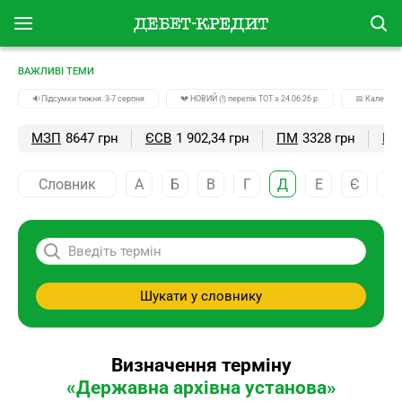
ВАЖЛИВІ ТЕМИ
🔉Підсумки тижня. 3-7 серпня
💔 НОВИЙ (!) перелік ТОТ з 24.06.26 р.
📅 Календар
МЗП
8647 грн
ЄСВ
1 902,34 грн
ПМ
3328 грн
ПС
Словник
А
Б
В
Г
Д
Е
Є
Ж
Шукати у словнику
Визначення терміну
«Державна архівна установа»