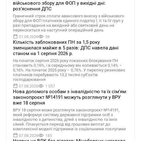
військового збору для ФОП у вихідні дні:
роз’яснення ДПС
Граничний строк сплати авансового внеску з військового
збору для ФОП платників єдиного податку І, ІІ та ІV груп у
разі припадання на вихідний або святковий день не
переноситься на наступний операційний день
07.08.2026
56
Кількість заблокованих ПН за 1,5 року
зменшилася майже в 5 разів: ДПС навела дані
станом на 1 серпня 2026 р.
На початок серпня 2026 року показник блокування ПН
становить 0,16%, і в середньому він коливається 0,14% –
0,16%. На початок 2025 року – 0,76%. У переліку ризикових
платників перебувають 13,2 тисячі суб’єктів
господарювання
07.08.2026
1 057
Нова допомога особам з інвалідністю та їх сімʼям:
законопроєкт №14191 можуть розглянути у ВРУ
вже 18 серпня
ВРУ 18 серпня може розглянути законопроєкт №14191,
який реформує систему державної підтримки осіб з
інвалідністю з дитинства, дітей з інвалідністю та їхніх
сімей. Планується перехід від грошових виплат до
комплексної моделі підтримки із соціальними послугами
07.08.2026
185