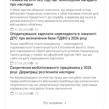
Неявка на ВЛК без підстав: Міноборони нагадало
про наслідки
У Міністерстві оборони пояснили, що медичний огляд
військово-лікарською комісією є обов’язковим етапом для
визначення придатності до служби, а відмова від нього в
умовах воєнного стану вважається ухиленням від
військового обов'язку
07.08.2026
62
Оподаткування зарплати нерезидента в інвалюті:
ДПС про визначення бази ПДФО у 2026 році
Якщо заробітна плата працівнику – нерезиденту
нараховується та виплачується в іноземній валюті, база
для нарахування ПДФО визначається шляхом перерахунку
такого доходу у гривні за офіційним курсом НБУ, що діє
саме на дату нарахування зарплати
07.08.2026
50
Скорочення мобілізованого працівника у 2026
році: Держпраці роз'яснила наслідки
На Кіровоградщині інспектор праці дистанційно захистив
права мобілізованого військовослужбовця від незаконного
скорочення під час реорганізації підприємства, змусивши
керівництво скасувати плани звільнення
07.08.2026
73
Усі новини