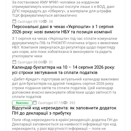
За постановою КМУ №981 чоловіки за кордоном
отримуватимуть консульські послуги лише з е-ВОД, дані
ДПС передадуть до «Оберегу», а матеріали для штрафів
ТЦК формуватимуться автоматично
Сьогодні 09:10
38
Персональні дані в чеках «Укрпошти» з 1 серпня
2026 року: нові вимоги НБУ та позиція компанії
З 1 серпня на чеках «Укрпошти» під час сплати комуналки
друкуватимуть ПІБ та РНОКПП платника згідно з вимогами
НБУ. Компанія звернулася до регулятора щодо перегляду
цих норм, але поки зобов'язана їх виконувати та радить
утилізувати чеки
Сьогодні 08:06
51
Календар бухгалтера на 10 – 14 серпня 2026 року:
усі строки звітування та сплати податків
«Дебет-Кредит» підготував актуальний календар важливих
дат для бухгалтерів на другий тиждень серпня 2026 року:
строки подання звітів та сплати податків. Цей календар
допоможе вчасно виконувати обов’язки щодо звітності та
сплати податків
Сьогодні 07:15
392
Важливо
Відсутній код нерезидента: як заповнити додаток
ПН до декларації з прибутку
Поле «Код нерезидента в країні резиденції» додатка ПН до
Декларації заповнюється за наявності інформації про код
нерезидента, у разі відсутності інформації – поле не