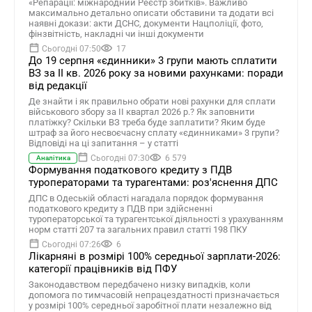
«Репарації: міжнародний Реєстр збитків». Важливо
максимально детально описати обставини та додати всі
наявні докази: акти ДСНС, документи Нацполіції, фото,
фінзвітність, накладні чи інші документи
Сьогодні 07:50
17
До 19 серпня «єдинники» 3 групи мають сплатити
ВЗ за ІІ кв. 2026 року за новими рахунками: поради
від редакції
Де знайти і як правильно обрати нові рахунки для сплати
військового збору за ІІ квартал 2026 р.? Як заповнити
платіжку? Скільки ВЗ треба буде заплатити? Яким буде
штраф за його несвоєчасну сплату «єдинниками» 3 групи?
Відповіді на ці запитання – у статті
Сьогодні 07:30
6 579
Аналітика
Формування податкового кредиту з ПДВ
туроператорами та турагентами: роз'яснення ДПС
ДПС в Одеській області нагадала порядок формування
податкового кредиту з ПДВ при здійсненні
туроператорської та турагентської діяльності з урахуванням
норм статті 207 та загальних правил статті 198 ПКУ
Сьогодні 07:26
6
Лікарняні в розмірі 100% середньої зарплати-2026:
категорії працівників від ПФУ
Законодавством передбачено низку випадків, коли
допомога по тимчасовій непрацездатності призначається
у розмірі 100% середньої заробітної плати незалежно від