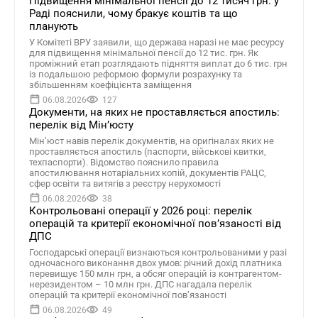
Підвищення мінімальної пенсії до 12 тисяч грн: у
Раді пояснили, чому бракує коштів та що
планують
У Комітеті ВРУ заявили, що держава наразі не має ресурсу
для підвищення мінімальної пенсії до 12 тис. грн. Як
проміжний етап розглядають підняття виплат до 6 тис. грн
із подальшою реформою формули розрахунку та
збільшенням коефіцієнта заміщення
06.08.2026
127
Документи, на яких не проставляється апостиль:
перелік від Мін’юсту
Мін’юст навів перелік документів, на оригіналах яких не
проставляється апостиль (паспорти, військові квитки,
техпаспорти). Відомство пояснило правила
апостилювання нотаріальних копій, документів РАЦС,
сфер освіти та витягів з реєстру нерухомості
06.08.2026
38
Контрольовані операції у 2026 році: перелік
операцій та критерії економічної пов’язаності від
ДПС
Господарські операції визнаються контрольованими у разі
одночасного виконання двох умов: річний дохід платника
перевищує 150 млн грн, а обсяг операцій із контрагентом-
нерезидентом – 10 млн грн. ДПС нагадала перелік
операцій та критерії економічної пов’язаності
06.08.2026
49