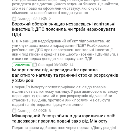
резидента для дистанційного ведення бізнесу. Дізнайтеся,
хто має право на оформлення статусу, які існують
обмеження та особливості оподаткування
Сьогодні 08:31
2
Ворожий обстріл знищив незавершені капітальні
інвестиції: ДПС пояснила, чи треба нараховувати
ПДВ
БПЛА знищив недобудований об’єкт підприємства. Як
уникнути додаткового нарахування ПДВ? Розбираємо
роз’яснення ДПС про незавершені капітальні інвестиції:
який податковий кредит захищають «воєнні» ПДВ-пільги, і
в яких випадках доведеться нарахувати ПДВ
Сьогодні 08:30
14
Аналітика
Імпорт послуг від нерезидентів: правила
валютного нагляду та граничні строки розрахунків
у 2026 році
Операції з імпорту послуг прирівнюються до товарів і
підлягають валютному нагляду. У разі авансового платежу
нерезиденту граничний строк розрахунків під час війни
становить 180 днів, протягом яких послуги мають бути
надані та підтверджені документально
Сьогодні 08:09
8
Міжнародний Реєстр збитків для юридичних осіб
та держави: правила подачі заяв від Мінюсту
Подання заяви здійснюється через портал «Дія» у розділі