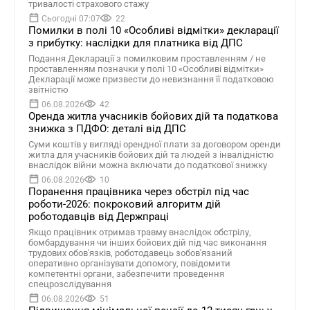
тривалості страхового стажу
Сьогодні 07:07
22
Помилки в полі 10 «Особливі відмітки» декларації
з прибутку: наслідки для платника від ДПС
Подання Декларації з помилковим проставленням / не
проставленням позначки у полі 10 «Особливі відмітки»
Декларації може призвести до невизнання її податковою
звітністю
06.08.2026
42
Оренда житла учасників бойових дій та податкова
знижка з ПДФО: деталі від ДПС
Суми коштів у вигляді орендної плати за договором оренди
житла для учасників бойових дій та людей з інвалідністю
внаслідок війни можна включати до податкової знижку
06.08.2026
10
Поранення працівника через обстріл під час
роботи-2026: покроковий алгоритм дій
роботодавців від Держпраці
Якщо працівник отримав травму внаслідок обстрілу,
бомбардування чи інших бойових дій під час виконання
трудових обов'язків, роботодавець зобов'язаний
оперативно організувати допомогу, повідомити
компетентні органи, забезпечити проведення
спецрозслідування
06.08.2026
51