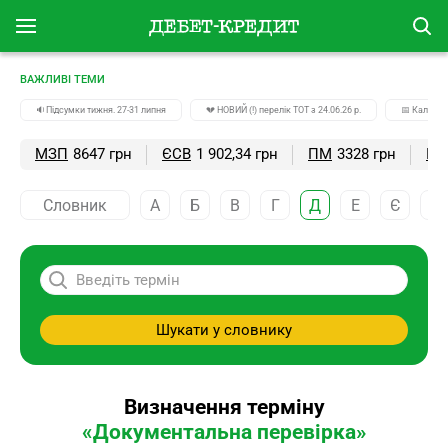
ВАЖЛИВІ ТЕМИ
🔉Підсумки тижня. 27-31 липня
💔 НОВИЙ (!) перелік ТОТ з 24.06.26 р.
📅 Календа
МЗП
8647 грн
ЄСВ
1 902,34 грн
ПМ
3328 грн
ПС
Словник
А
Б
В
Г
Д
Е
Є
Ж
Шукати у словнику
Визначення терміну
«Документальна перевірка»