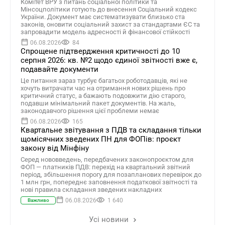
Комітет ВРУ з питань соціальної політики та
Мінсоцполітики готують до внесення Соціальний кодекс
України. Документ має систематизувати близько ста
законів, оновити соціальний захист за стандартами ЄС та
запровадити модель адресності й фінансової стійкості
06.08.2026
84
Спрощене підтвердження критичності до 10
серпня 2026: кв. №2 щодо єдиної звітності вже є,
подавайте документи
Це питання зараз турбує багатьох роботодавців, які не
хочуть витрачати час на отримання нових рішень про
критичний статус, а бажають подовжити дію старого,
подавши мінімальний пакет документів. На жаль,
законодавчого рішення цієї проблеми немає
06.08.2026
165
Квартальне звітування з ПДВ та складання тільки
щомісячних зведених ПН для ФОПів: проєкт
закону від Мінфіну
Серед нововведень, передбачених законопроєктом для
ФОП — платників ПДВ: перехід на квартальний звітний
період, збільшення порогу для позапланових перевірок до
1 млн грн, попереднє заповнення податкової звітності та
нові правила складання зведених накладних
06.08.2026
1 640
Важливо
Усі новини