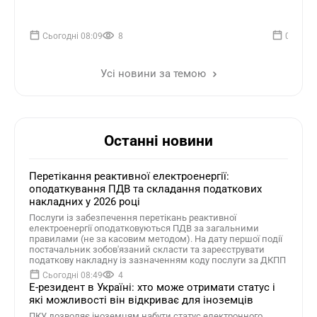
завчасно
під час війни становить 180 днів,
підготув
протягом яких послуги мають бути надані
та підтверджені документально
Сьогодні 08:09
8
06.08.2
Усі новини за темою
Останні новини
Перетікання реактивної електроенергії:
оподаткування ПДВ та складання податкових
накладних у 2026 році
Послуги із забезпечення перетікань реактивної
електроенергії оподатковуються ПДВ за загальними
правилами (не за касовим методом). На дату першої події
постачальник зобов'язаний скласти та зареєструвати
податкову накладну із зазначенням коду послуги за ДКПП
Сьогодні 08:49
4
Е-резидент в Україні: хто може отримати статус і
які можливості він відкриває для іноземців
ПКУ дозволяє іноземцям набути статус електронного