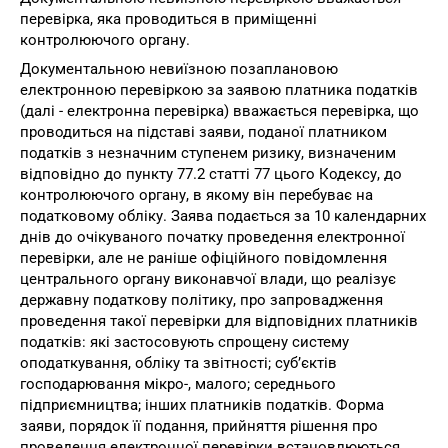
перевірка, яка проводиться в приміщенні
контролюючого органу.
Документальною невиїзною позаплановою
електронною перевіркою за заявою платника податків
(далі - електронна перевірка) вважається перевірка, що
проводиться на підставі заяви, поданої платником
податків з незначним ступенем ризику, визначеним
відповідно до пункту 77.2 статті 77 цього Кодексу, до
контролюючого органу, в якому він перебуває на
податковому обліку. Заява подається за 10 календарних
днів до очікуваного початку проведення електронної
перевірки, але не раніше офіційного повідомлення
центрального органу виконавчої влади, що реалізує
державну податкову політику, про запровадження
проведення такої перевірки для відповідних платників
податків: які застосовують спрощену систему
оподаткування, обліку та звітності; суб’єктів
господарювання мікро-, малого; середнього
підприємництва; інших платників податків. Форма
заяви, порядок її подання, прийняття рішення про
проведення електронної перевірки встановлюються