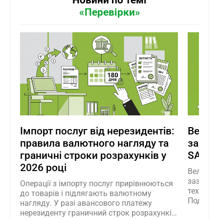
Новини по темі
«Перевірки»
Імпорт послуг від нерезидентів:
Велик
правила валютного нагляду та
завча
граничні строки розрахунків у
SAF-T
2026 році
Великі 
заздалег
Операції з імпорту послуг прирівнюються
технічні
до товарів і підлягають валютному
Подати 
нагляду. У разі авансового платежу
Електро
нерезиденту граничний строк розрахунків