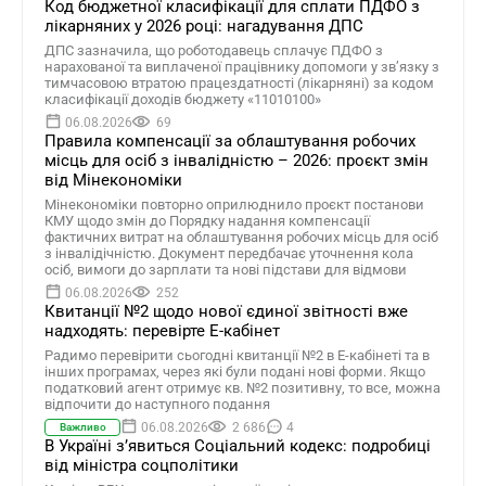
Код бюджетної класифікації для сплати ПДФО з
лікарняних у 2026 році: нагадування ДПС
ДПС зазначила, що роботодавець сплачує ПДФО з
нарахованої та виплаченої працівнику допомоги у зв’язку з
тимчасовою втратою працездатності (лікарняні) за кодом
класифікації доходів бюджету «11010100»
06.08.2026
69
Правила компенсації за облаштування робочих
місць для осіб з інвалідністю – 2026: проєкт змін
від Мінекономіки
Мінекономіки повторно оприлюднило проєкт постанови
КМУ щодо змін до Порядку надання компенсації
фактичних витрат на облаштування робочих місць для осіб
з інвалідічністю. Документ передбачає уточнення кола
осіб, вимоги до зарплати та нові підстави для відмови
06.08.2026
252
Квитанції №2 щодо нової єдиної звітності вже
надходять: перевірте Е-кабінет
Радимо перевірити сьогодні квитанції №2 в Е-кабінеті та в
інших програмах, через які були подані нові форми. Якщо
податковий агент отримує кв. №2 позитивну, то все, можна
відпочити до наступного подання
06.08.2026
2 686
4
Важливо
В Україні зʼявиться Соціальний кодекс: подробиці
від міністра соцполітики