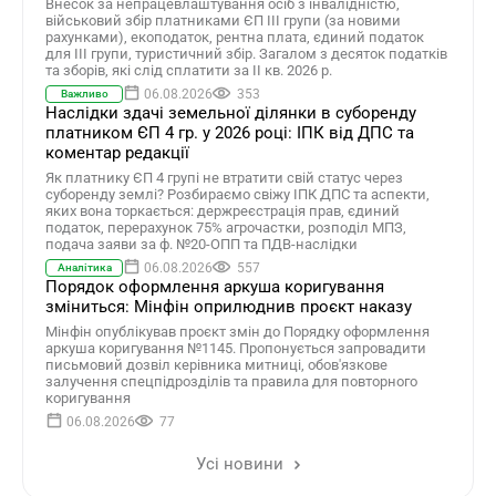
Внесок за непрацевлаштування осіб з інвалідністю,
військовий збір платниками ЄП ІІІ групи (за новими
рахунками), екоподаток, рентна плата, єдиний податок
для III групи, туристичний збір. Загалом з десяток податків
та зборів, які слід сплатити за ІI кв. 2026 р.
06.08.2026
353
Важливо
Наслідки здачі земельної ділянки в суборенду
платником ЄП 4 гр. у 2026 році: ІПК від ДПС та
коментар редакції
Як платнику ЄП 4 групі не втратити свій статус через
суборенду землі? Розбираємо свіжу ІПК ДПС та аспекти,
яких вона торкається: держреєстрація прав, єдиний
податок, перерахунок 75% агрочастки, розподіл МПЗ,
подача заяви за ф. №20-ОПП та ПДВ-наслідки
06.08.2026
557
Аналітика
Порядок оформлення аркуша коригування
зміниться: Мінфін оприлюднив проєкт наказу
Мінфін опублікував проєкт змін до Порядку оформлення
аркуша коригування №1145. Пропонується запровадити
письмовий дозвіл керівника митниці, обов'язкове
залучення спецпідрозділів та правила для повторного
коригування
06.08.2026
77
Усі новини