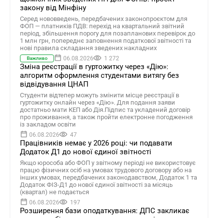
закону від Мінфіну
Серед нововведень, передбачених законопроєктом для
ФОП — платників ПДВ: перехід на квартальний звітний
період, збільшення порогу для позапланових перевірок до
1 млн грн, попереднє заповнення податкової звітності та
нові правила складання зведених накладних
06.08.2026
1 272
Важливо
Зміна реєстрації в гуртожитку через «Дію»:
алгоритм оформлення студентами витягу без
відвідування ЦНАП
Студенти відтепер можуть змінити місце реєстрації в
гуртожитку онлайн через «Дію». Для подання заяви
достатньо мати КЕП або Дія.Підпис та укладений договір
про проживання, а також пройти електронне погодження
із закладом освіти
06.08.2026
47
Працівників немає у 2026 році: чи подавати
Додаток Д1 до нової єдиної звітності
Якщо юрособа або ФОП у звітному періоді не використовує
працю фізичних осіб на умовах трудового договору або на
інших умовах, передбачених законодавством, Додаток 1 та
Додаток ФІЗ-Д1 до нової єдиної звітності за місяць
(квартал) не подається
06.08.2026
197
Розширення бази оподаткування: ДПС закликає