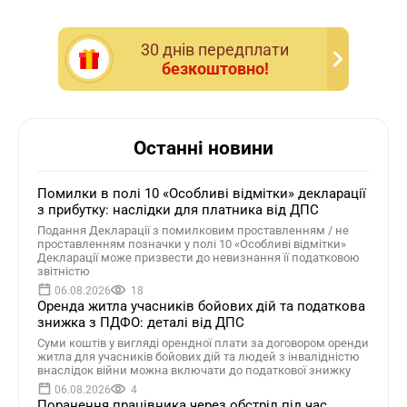
30 днiв передплати
безкоштовно!
Останні новини
Помилки в полі 10 «Особливі відмітки» декларації
з прибутку: наслідки для платника від ДПС
Подання Декларації з помилковим проставленням / не
проставленням позначки у полі 10 «Особливі відмітки»
Декларації може призвести до невизнання її податковою
звітністю
06.08.2026
18
Оренда житла учасників бойових дій та податкова
знижка з ПДФО: деталі від ДПС
Суми коштів у вигляді орендної плати за договором оренди
житла для учасників бойових дій та людей з інвалідністю
внаслідок війни можна включати до податкової знижку
06.08.2026
4
Поранення працівника через обстріл під час