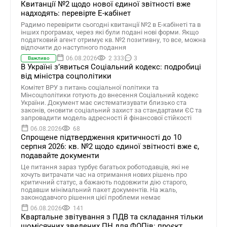
Квитанції №2 щодо нової єдиної звітності вже
надходять: перевірте Е-кабінет
Радимо перевірити сьогодні квитанції №2 в Е-кабінеті та в
інших програмах, через які були подані нові форми. Якщо
податковий агент отримує кв. №2 позитивну, то все, можна
відпочити до наступного подання
06.08.2026
2 333
3
Важливо
В Україні зʼявиться Соціальний кодекс: подробиці
від міністра соцполітики
Комітет ВРУ з питань соціальної політики та
Мінсоцполітики готують до внесення Соціальний кодекс
України. Документ має систематизувати близько ста
законів, оновити соціальний захист за стандартами ЄС та
запровадити модель адресності й фінансової стійкості
06.08.2026
68
Спрощене підтвердження критичності до 10
серпня 2026: кв. №2 щодо єдиної звітності вже є,
подавайте документи
Це питання зараз турбує багатьох роботодавців, які не
хочуть витрачати час на отримання нових рішень про
критичний статус, а бажають подовжити дію старого,
подавши мінімальний пакет документів. На жаль,
законодавчого рішення цієї проблеми немає
06.08.2026
141
Квартальне звітування з ПДВ та складання тільки
щомісячних зведених ПН для ФОПів: проєкт