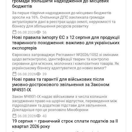
громади збільшити надходження до місцевих
бюджетів
За перше півріччя надходження до місцевих бюджетів
зросли на 16%. Очільниця ДПС закликала громади
актуалізувати дані в реєстрах щодо землі, нерухомості та
бізнесу для збільшення ресурсів розвитку
06.08.2026
56
Нові правила імпорту ЄС з 12 серпня для продукції
тваринного походження: важливо для українських
експортерів
Євросоюз запроваджує Регламент №2026/1052 зі змінами
щодо ветконтролю, ідентифікації тварин та контролю
сировини для м'ясних, молочних і композитних товарів. Як
українському бізнесу адаптуватися до нових вимог?
06.08.2026
39
Нові права та гарантії для військових після
умовно-дострокового звільнення за Законом
№4931-ІХ
Закон №4931-ІХ надає військовим з числа колишніх
засуджених право на щорічні відпустки, переведення між
підрозділами та додаткові підстави для звільнення.
Докладніше про це розповіло Міноборони
06.08.2026
40
19 серпня – граничний строк сплати податків за ІI
квартал 2026 року