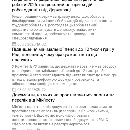
роботи-2026: покроковий алгоритм дій
роботодавців від Держпраці
Якщо працівник отримав травму внаслідок обстрілу,
бомбардування чи інших бойових дій під час виконання
трудових обов'язків, роботодавець зобов'язаний
оперативно організувати допомогу, повідомити
компетентні органи, забезпечити проведення
спецрозслідування
06.08.2026
32
Підвищення мінімальної пенсії до 12 тисяч грн: у
Раді пояснили, чому бракує коштів та що
планують
У Комітеті ВРУ заявили, що держава наразі не має ресурсу
для підвищення мінімальної пенсії до 12 тис. грн. Як
проміжний етап розглядають підняття виплат до 6 тис. грн
із подальшою реформою формули розрахунку та
збільшенням коефіцієнта заміщення
06.08.2026
72
Документи, на яких не проставляється апостиль:
перелік від Мін’юсту
Мін’юст навів перелік документів, на оригіналах яких не
проставляється апостиль (паспорти, військові квитки,
техпаспорти). Відомство пояснило правила
апостилювання нотаріальних копій, документів РАЦС,
сфер освіти та витягів з реєстру нерухомості