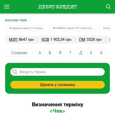
ВАЖЛИВІ ТЕМИ
🔉Підсумки тижня. 27-31 липня
💔 НОВИЙ (!) перелік ТОТ з 24.06.26 р.
📅 Календа
МЗП
8647 грн
ЄСВ
1 902,34 грн
ПМ
3328 грн
ПС
Словник
А
Б
В
Г
Д
Е
Є
Ж
Шукати у словнику
Визначення терміну
«Чек»