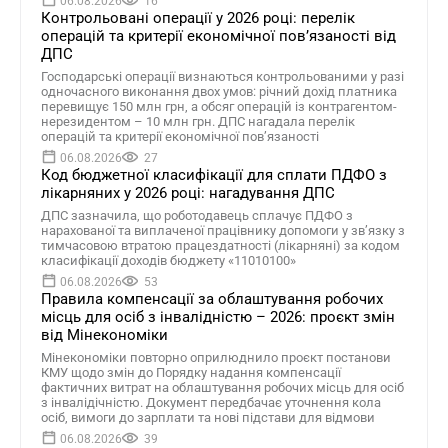
06.08.2026
16
Контрольовані операції у 2026 році: перелік
операцій та критерії економічної пов’язаності від
ДПС
Господарські операції визнаються контрольованими у разі
одночасного виконання двох умов: річний дохід платника
перевищує 150 млн грн, а обсяг операцій із контрагентом-
нерезидентом – 10 млн грн. ДПС нагадала перелік
операцій та критерії економічної пов’язаності
06.08.2026
27
Код бюджетної класифікації для сплати ПДФО з
лікарняних у 2026 році: нагадування ДПС
ДПС зазначила, що роботодавець сплачує ПДФО з
нарахованої та виплаченої працівнику допомоги у зв’язку з
тимчасовою втратою працездатності (лікарняні) за кодом
класифікації доходів бюджету «11010100»
06.08.2026
53
Правила компенсації за облаштування робочих
місць для осіб з інвалідністю – 2026: проєкт змін
від Мінекономіки
Мінекономіки повторно оприлюднило проєкт постанови
КМУ щодо змін до Порядку надання компенсації
фактичних витрат на облаштування робочих місць для осіб
з інвалідічністю. Документ передбачає уточнення кола
осіб, вимоги до зарплати та нові підстави для відмови
06.08.2026
39