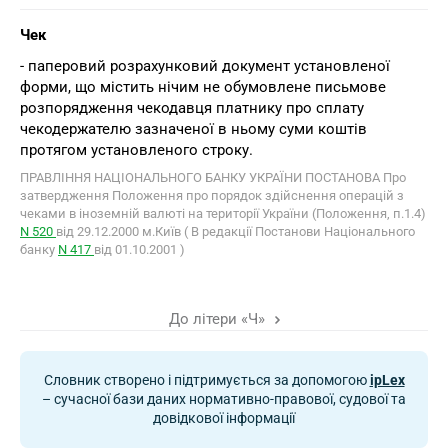
Чек
- паперовий розрахунковий документ установленої
форми, що містить нічим не обумовлене письмове
розпорядження чекодавця платнику про сплату
чекодержателю зазначеної в ньому суми коштів
протягом установленого строку.
ПРАВЛІННЯ НАЦІОНАЛЬНОГО БАНКУ УКРАЇНИ ПОСТАНОВА Про
затвердження Положення про порядок здійснення операцій з
чеками в іноземній валюті на території України (Положення, п.1.4)
N 520
від 29.12.2000 м.Київ ( В редакції Постанови Національного
банку
N 417
від 01.10.2001 )
До літери «Ч»
Словник створено і підтримується за допомогою
ipLex
– сучасної бази даних нормативно-правової, судової та
довідкової інформації