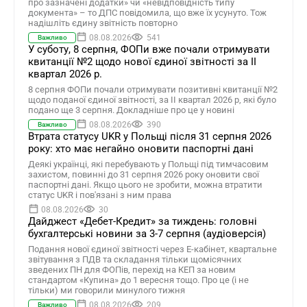
про зазначені додатки» чи «невідповідність типу
документа» – то ДПС повідомила, що вже їх усунуто. Тож
надішліть єдину звітність повторно
08.08.2026
541
Важливо
У суботу, 8 серпня, ФОПи вже почали отримувати
квитанції №2 щодо нової єдиної звітності за ІІ
квартал 2026 р.
8 серпня ФОПи почали отримувати позитивні квитанції №2
щодо поданої єдиної звітності, за ІІ квартал 2026 р, які було
подано ще 3 серпня. Докладніше про це у новині
08.08.2026
390
Важливо
Втрата статусу UKR у Польщі після 31 серпня 2026
року: хто має негайно оновити паспортні дані
Деякі українці, які перебувають у Польщі під тимчасовим
захистом, повинні до 31 серпня 2026 року оновити свої
паспортні дані. Якщо цього не зробити, можна втратити
статус UKR і пов'язані з ним права
08.08.2026
30
Дайджест «Дебет-Кредит» за тиждень: головні
бухгалтерські новини за 3-7 серпня (аудіоверсія)
Подання нової єдиної звітності через Е-кабінет, квартальне
звітування з ПДВ та складання тільки щомісячних
зведених ПН для ФОПів, перехід на КЕП за новим
стандартом «Купина» до 1 вересня тощо. Про це (і не
тільки) ми говорили минулого тижня
08.08.2026
209
Важливо