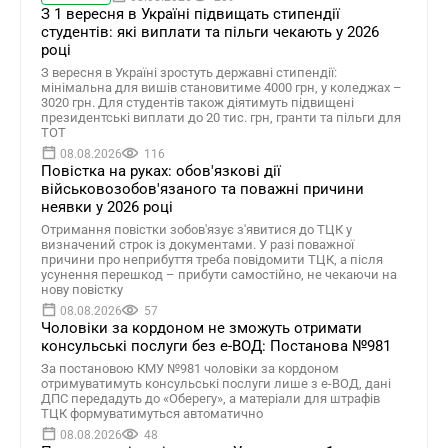
З 1 вересня в Україні підвищать стипендії
студентів: які виплати та пільги чекають у 2026
році
З вересня в Україні зростуть державні стипендії:
мінімальна для вишів становитиме 4000 грн, у коледжах –
3020 грн. Для студентів також діятимуть підвищені
президентські виплати до 20 тис. грн, гранти та пільги для
ТОТ
08.08.2026
116
Повістка на руках: обов'язкові дії
військовозобов'язаного та поважні причини
неявки у 2026 році
Отримання повістки зобов'язує з'явитися до ТЦК у
визначений строк із документами. У разі поважної
причини про неприбуття треба повідомити ТЦК, а після
усунення перешкод – прибути самостійно, не чекаючи на
нову повістку
08.08.2026
57
Чоловіки за кордоном не зможуть отримати
консульські послуги без е-ВОД: Постанова №981
За постановою КМУ №981 чоловіки за кордоном
отримуватимуть консульські послуги лише з е-ВОД, дані
ДПС передадуть до «Оберегу», а матеріали для штрафів
ТЦК формуватимуться автоматично
08.08.2026
48