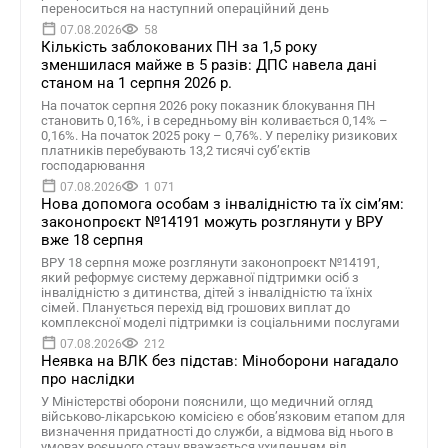
переноситься на наступний операційний день
07.08.2026
58
Кількість заблокованих ПН за 1,5 року
зменшилася майже в 5 разів: ДПС навела дані
станом на 1 серпня 2026 р.
На початок серпня 2026 року показник блокування ПН
становить 0,16%, і в середньому він коливається 0,14% –
0,16%. На початок 2025 року – 0,76%. У переліку ризикових
платників перебувають 13,2 тисячі суб’єктів
господарювання
07.08.2026
1 071
Нова допомога особам з інвалідністю та їх сімʼям:
законопроєкт №14191 можуть розглянути у ВРУ
вже 18 серпня
ВРУ 18 серпня може розглянути законопроєкт №14191,
який реформує систему державної підтримки осіб з
інвалідністю з дитинства, дітей з інвалідністю та їхніх
сімей. Планується перехід від грошових виплат до
комплексної моделі підтримки із соціальними послугами
07.08.2026
212
Неявка на ВЛК без підстав: Міноборони нагадало
про наслідки
У Міністерстві оборони пояснили, що медичний огляд
військово-лікарською комісією є обов’язковим етапом для
визначення придатності до служби, а відмова від нього в
умовах воєнного стану вважається ухиленням від