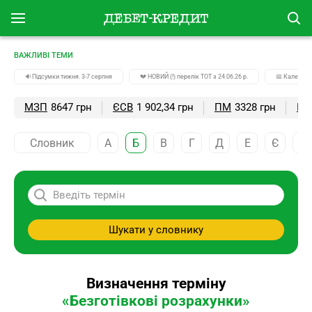
ВАЖЛИВІ ТЕМИ
🔉Підсумки тижня. 3-7 серпня
💔 НОВИЙ (!) перелік ТОТ з 24.06.26 р.
📅 Календар
МЗП
8647 грн
ЄСВ
1 902,34 грн
ПМ
3328 грн
ПС
Словник
А
Б
В
Г
Д
Е
Є
Ж
Шукати у словнику
Визначення терміну
«Безготівкові розрахунки»