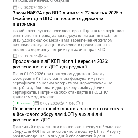
виконання платіжної операції
07.08.2026
36
Закон №4924 про ВПО діятиме з 22 жовтня 2026 р.:
Е-кабінет для ВПО та посилена державна
підтримка
Новий закон суттєво посилює гарантії для ВПО, закріплює
рівні пенсійні права, запроваджує електронний кабінет
ВПО, удосконалює механізми забезпечення житлом,
визначає статус місць тимчасового проживання та
посилює державну підтримку й захист прав ВПО
07.08.2026
40
Продовження дії КЕП після 1 вересня 2026:
розʼяснення від ДПС для редакції
Після 01.09.2026 при повторному дистанційному
формуванні КЕП за е-запитом формуватимуться
сертифікати за новим алгоритмом. Користувачам не
потрібно здійснювати дострокову заміну діючих
сертифікатів. Підтримка обох стандартів в ІКС ДПС
триватиме одночасно
07.08.2026
1 040
1
Важливо
Перенесення строків сплати авансового внеску з
військового збору для ФОП у вихідні дні:
роз’яснення ДПС
Граничний строк сплати авансового внеску з військового
збору для ФОП платників єдиного податку І, ІІ та ІV груп у
разі припадання на вихідний або святковий день не