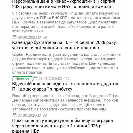
Персональні дані в чеках «Укрпошти» з 1 серпня
2026 року: нові вимоги НБУ та позиція компанії
З 1 серпня на чеках «Укрпошти» під час сплати комуналки
друкуватимуть ПІБ та РНОКПП платника згідно з вимогами
НБУ. Компанія звернулася до регулятора щодо перегляду
цих норм, але поки зобов'язана їх виконувати та радить
утилізувати чеки
08.08.2026
59
Календар бухгалтера на 10 – 14 серпня 2026 року:
усі строки звітування та сплати податків
«Дебет-Кредит» підготував актуальний календар важливих
дат для бухгалтерів на другий тиждень серпня 2026 року:
строки подання звітів та сплати податків. Цей календар
допоможе вчасно виконувати обов’язки щодо звітності та
сплати податків
08.08.2026
462
Важливо
Відсутній код нерезидента: як заповнити додаток
ПН до декларації з прибутку
Поле «Код нерезидента в країні резиденції» додатка ПН до
Декларації заповнюється за наявності інформації про код
нерезидента, у разі відсутності інформації – поле не
заповнюється або заповнюється з прокресленням
07.08.2026
33
Помʼякшення у кредитуванні бізнесу та аграріїв
через посилення атак рф з 1 липня 2026 р.:
рішення НБУ