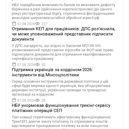
НБУ передбачив можливість банків не визнавати дефолту
боржника в разі здійснення короткострокової (до одного
року) реструктуризації боргу, спричиненої фінтруднощами
внаслідок широкомасштабної збройної агресії рф
07.08.2026
227
Отримання КЕП для працівників: ДПС роз'яснила,
чи може уповноважений представник підписати
документи
У ДПС нагадують, що згідно зі Законом №2155-VIII
уповноважений представник юрособи чи ФОП має право
підписувати документи для отримання кваліфікованого
сертифіката працівнику
07.08.2026
52
Підтримка українців за кордоном-2026:
інструменти від Мінсоцполітики
Серед основних інструментів державної політики у цій
сфері буде мережа єдності українців, яка об'єднуватиме
державні інституції, українські громади та громадські
організації за кордоном
07.08.2026
28
НБУ унормовав функціонування трекінг-сервісу
платіжних операцій СЕП
Такі новації сприятимуть ефективному функціонуванню
ТрекСЕП, даючи змогу платнику та отримувачу коштів
відстежувати проходження платежу за всім ланцюгом