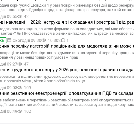
одачі коригуючої Довідки 1 у разі повірки рівнеміра без дій щодо резерв
ія з попередньої довідки щодо стаціонарного резервуара, на який встан
дні 09:55
42
ві накладні – 2026: інструкція зі складання і реєстрації від 
податкова накладна, за якою формою вона складається, які має обов’язко
 метод»? Як ПН складається в різних випадках і які штрафи за несвоєчасн
Сьогодні 09:30
10 802
1
ка
ння переліку категорій працівників для медоглядів: чи може
ржпраці не може безпідставно відмовити в погодженні переліку працівн
вання у разі невідповідності умовам праці
дні 09:27
47
ння трудового договору у 2026 році: ключові правила нагад
перевірки та підписання трудового договору важливо ретельно перевірят
ть порожніх місць, чіткий опис обов'язків тощо
дні 09:03
109
ання реактивної електроенергії: оподаткування ПДВ та склада
із забезпечення перетікань реактивної електроенергії оподатковуються
одії постачальник зобов'язаний скласти та зареєструвати податкову на
дні 08:49
102