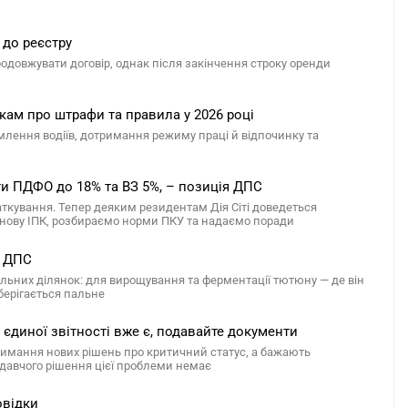
 до реєстру
довжувати договір, однак після закінчення строку оренди
кам про штрафи та правила у 2026 році
лення водіїв, дотримання режиму праці й відпочинку та
ити ПДФО до 18% та ВЗ 5%, – позиція ДПС
ткування. Тепер деяким резидентам Дія Сіті доведеться
нову ІПК, розбираємо норми ПКУ та надаємо поради
д ДПС
ельних ділянок: для вирощування та ферментації тютюну — де він
берігається пальне
єдиної звітності вже є, подавайте документи
отримання нових рішень про критичний статус, а бажають
давчого рішення цієї проблеми немає
овідки