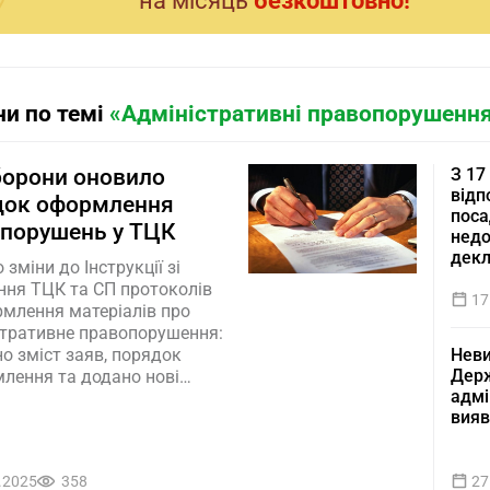
на мiсяць
безкоштовно!
и по темі
«Адміністративні правопорушенн
борони оновило
З 17
відп
док оформлення
поса
нпорушень у ТЦК
недо
декл
 зміни до Інструкції зі
ння ТЦК та СП протоколів
17
рмлення матеріалів про
стративне правопорушення:
о зміст заяв, порядок
Неви
Держ
млення та додано нові
адмі
постанов і повідомлень.
вияв
іють з 15 серпня
.2025
358
27