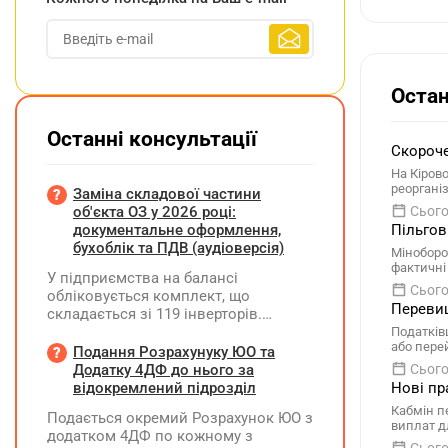
Остан
Останні консультації
Скороче
На Кіров
реоргані
Заміна складової частини
об'єкта ОЗ у 2026 році:
Сього
документальне оформлення,
Пільгов
бухоблік та ПДВ (аудіоверсія)
Міноборо
фактичні
У підприємства на балансі
Сього
обліковується комплект, що
Перевищ
складається зі 119 інверторів.
Комплект введено в експлуатацію у
Податків
або пере
грудні 2024 року, при його придбанні
Подання Розрахунуку ЮО та
було сформовано ПК з ПДВ. У
Додатку 4ДФ до нього за
Сього
червні 2026 року один з інверторів
відокремлений підрозділ
Нові пр
вийшов з ладу та ремонту не
Кабмін п
Подається окремий Розрахунок ЮО з
підлягає. У липні 2026 року
виплат д
додатком 4ДФ по кожному з
підприємство придбало новий