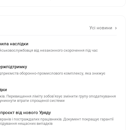
Усі новини
нила наслідки
ійськовослужбовця від незаконного скорочення під час
ержпідтримку
підприємств оборонно-промислового комплексу, яка знижує
ідки
ків. Перевищення ліміту зобов’язує змінити групу оподаткування
б уникнути втрати спрощеної системи
проєкт від нового Уряду
ранів і постраждалих працівників. Документ покращує гарантії
лідування нещасних випадків