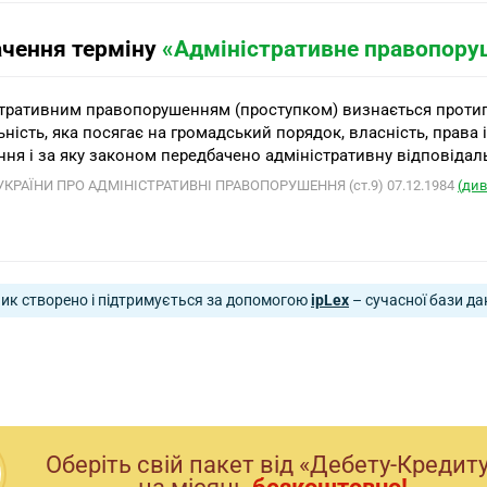
ачення терміну
«Адміністративне правопору
тративним правопорушенням (проступком) визнається протипр
ьність, яка посягає на громадський порядок, власність, права
ння і за яку законом передбачено адміністративну відповідаль
УКРАЇНИ ПРО АДМІНІСТРАТИВНІ ПРАВОПОРУШЕННЯ (ст.9) 07.12.1984
(див
ик створено і підтримується за допомогою
ipLex
– сучасної бази да
Оберiть свiй пакет вiд «Дебету-Кредит