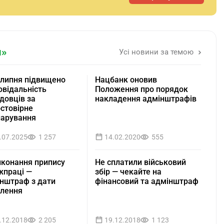
я»
Усі новини за темою
 липня підвищено
Нацбанк оновив
овідальність
Положення про порядок
довців за
накладення адмінштрафів
стовірне
арування
.07.2025
1 257
14.02.2020
555
конання припису
Не сплатили військовий
праці —
збір — чекайте на
нштраф з дати
фінансовий та адмінштраф
лення
.12.2018
2 205
19.12.2018
1 123