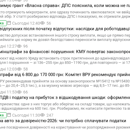
дні 13:04
36
имує грант «Власна справа»: ДПС пояснила, коли можна не пл
то отримують мікрогранти, але одразу починають хвилюватися: чи ввійд
ий збір. У статті розбираємо відповідь ДПС і показуємо, як отримати де
Сьогодні 12:40
56
ка
відпускних після початку відпустки: наслідки для роботодавц
вство допускає встановлення іншого строку виплати, якщо це прямо п
риймати цю норму як дозвіл безпідставно переносити виплату відпускн
дні 12:27
96
мінштрафи за фінансові порушення: КМУ повертає законопро
оєкт від нового Уряду встановить строк притягнення до адмінвідповіда
для І порушення — зі 136–255 грн до 850–1190 грн, для повторного — зі 1
дні 12:03
58
трафи від 6 800 до 170 000 грн: Комітет ВРУ рекомендує при
ВРУ рекомендував прийняти за основу законопроєкти №15412 та №15430: 
 — до 20,4–25,5 тис.), а за музику мовою агресора — від 8,5–17 тис. до 85
дні 11:53
66
ПДВ і податку на прибуток з відшкодування шкоди: оформлення
дприємства: одне з них торгує або зберігає на складі товари, що належат
 відшкодування на 600 тис. грн. Розбираємо, як написати претензію та ві
Сьогодні 11:30
247
ка
а авто за довіреністю-2026: чи потрібно сплачувати податки
ьне посвідчення довіреності на користування чи розпорядження рухомим