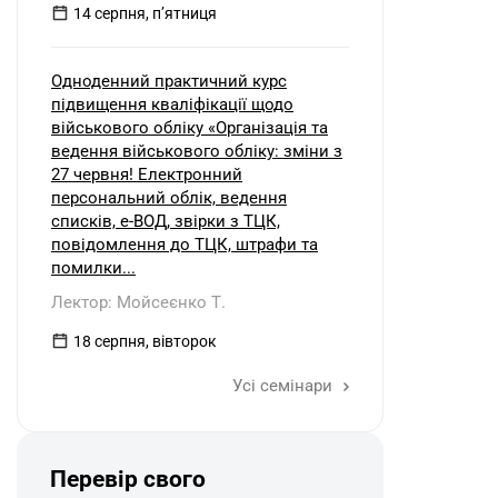
14 серпня, пʼятниця
Одноденний практичний курс
підвищення кваліфікації щодо
військового обліку «Організація та
ведення військового обліку: зміни з
27 червня! Електронний
персональний облік, ведення
списків, е-ВОД, звірки з ТЦК,
повідомлення до ТЦК, штрафи та
помилки...
Лектор: Мойсеєнко Т.
18 серпня, вівторок
Усі семінари
Перевір свого