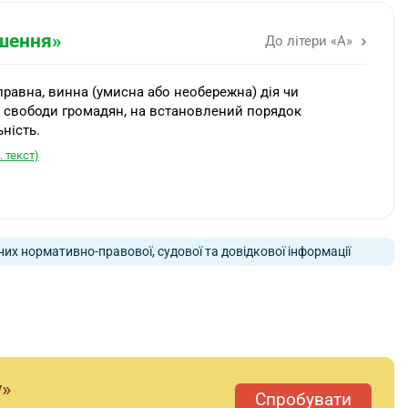
шення»
До літери «А»
авна, винна (умисна або необережна) дія чи
 і свободи громадян, на встановлений порядок
ність.
. текст)
них нормативно-правової, судової та довідкової інформації
у»
Спробувати