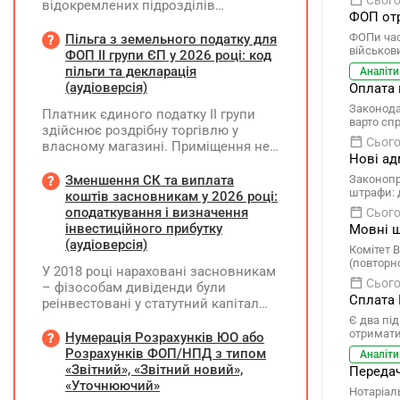
Сього
відокремлених підрозділів
інвертор і власними силами
ФОП отр
юридичної особи, не уповноважених
встановило його замість
нараховувати, утримувати і
ФОПи час
Пільга з земельного податку для
несправного. Як відобразити ці
військов
сплачувати (перераховувати)
ФОП ІІ групи ЄП у 2026 році: код
операції в бухобліку та які
податок на доходи фізичних осіб до
пільги та декларація
виникають наслідки з ПДВ?
Аналіти
бюджету
(аудіоверсія)
Оплата 
Законода
Платник єдиного податку ІІ групи
варто сп
здійснює роздрібну торгівлю у
Сього
власному магазині. Приміщення не
Нові ад
здає в оренду, право власності на
земельну ділянку має як ФОП. Як
Зменшення СК та виплата
Законопр
штрафи: 
правильно застосувати пільгу з
коштів засновникам у 2026 році:
земельного податку? Подано форму
оподаткування і визначення
Сього
№20-ОПП на магазин і землю. Чи
інвестиційного прибутку
Мовні ш
необхідно подавати декларацію з
(аудіоверсія)
Комітет 
земельного податку та який код
(повторно
У 2018 році нараховані засновникам
пільги зазначати?
Сього
– фізособам дивіденди були
Сплата 
реінвестовані у статутний капітал
без зміни часток, із них сплачено
Є два пі
отримати
ПДФО та ВЗ. Крім того, статутний
Нумерація Розрахунків ЮО або
капітал збільшувався за рахунок
Розрахунків ФОП/НПД з типом
Аналіти
нерозподіленого прибутку без
«Звітний», «Звітний новий»,
Передач
нарахування дивідендів. У 2026 році
«Уточнюючий»
Нотаріал