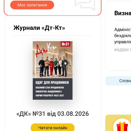
Моє запитання
Визн
Журнали «Дт-Кт»
Адмініс
бездіял
управлі
КОДЕКС 
Словн
«ДК» №31 від 03.08.2026
Читати онлайн