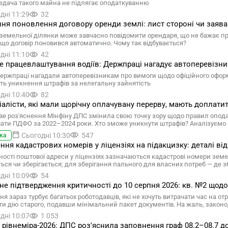
едача такого майна не підлягає оподаткуванню
дні 11:29
32
ня поновлення договору оренди землі: лист стороні чи заява
земельної ділянки може завчасно повідомити орендаря, що не бажає про
 що договір поновився автоматично. Чому так відбувається?
дні 11:10
42
е працевлаштування водіїв: Держпраці нагадує автоперевізни
Держпраці нагадали автоперевізникам про вимоги щодо офіційного оформ
ть уникнення штрафів за нелегальну зайнятість
дні 10:40
82
ціалісти, які мали щорічну оплачувану перерву, мають доплат
ве роз'яснення Мінфіну ДПС змінила свою точку зору щодо правил опода
ати ПДФО за 2022–2024 роки. Хто зможе уникнути штрафів? Аналізуємо 
Сьогодні 10:30
547
ка
ння кадастрових номерів у ліцензіях на підакцизку: деталі ві
тності поштової адреси у ліцензіях зазначаються кадастрові номери зем
ься чи зберігається; для зберігання пального для власних потреб — де з
дні 10:09
54
е підтвердження критичності до 10 серпня 2026: кв. №2 щодо 
ня зараз турбує багатьох роботодавців, які не хочуть витрачати час на 
и дію старого, подавши мінімальний пакет документів. На жаль, законо
дні 10:07
1 053
 рівнеміра-2026: ДПС роз'яснила заповнення граф 08.2–08.7 д