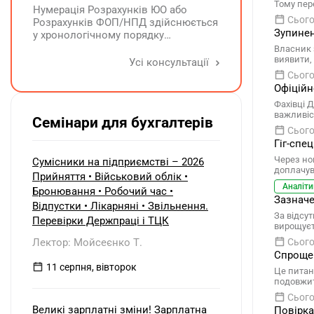
його планують зменшити та
Тому пер
Нумерація Розрахунків ЮО або
виплатити кошти засновникам. Чи
Сього
Розрахунків ФОП/НПД здійснюється
потрібно утримувати ПДФО та ВЗ?
Зупинен
у хронологічному порядку
незалежно від типу Розрахунків в
Власник 
межах одного звітного
виявити,
Усі консультації
(податкового) періоду та не
Сього
продовжується в наступних
Офіційн
Фахівці 
важливіс
Семінари для бухгалтерів
Сього
Гіг-спе
Через но
Сумісники на підприємстві – 2026
доплачув
Прийняття • Військовий облік •
Аналіти
Бронювання • Робочий час •
Зазначе
Відпустки • Лікарняні • Звільнення.
За відсу
Перевірки Держпраці і ТЦК
вирощуєт
Лектор: Мойсеєнко Т.
Сього
Спрощен
11 серпня, вівторок
Це питан
подовжит
Сього
Великі зарплатні зміни! Зарплатна
Повірка