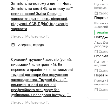
Звітність по-новому з липня! Нова
Під час п
інформац
Звітність по квоті 4% та внеску за її
Сього
невиконання! Зміни Середня
Податко
зарплата: критичність, лікарняні,
Що таке 
відпускні. ЄСВ, ПДФО, індексація
«касовий
зарплати
Аналіти
Лектор: Мойсеєнко Т.
Погодже
Лікар Де
12 серпня, середа
доопрацю
Сього
Оформле
Сучасний трудовий договір (усний,
Під час 
письмовий, електронний). Як
відсутніс
перевести працівників на письмові
Сього
трудові договори без порушення
Перетік
законодавства. Трудові функції і
Послуги 
першої п
компетентності на основі
професійного стандарту без
Сього
дублювання посадової інструкції...
Лектор: Мойсеєнко Т.