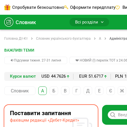
Спробувати безкоштовно
Оформити передплату
Ви
Словник
Всі розділи
Головна Дт-Кт
Словник українського бухгалтера
А
Адміністр
ВАЖЛИВІ ТЕМИ
🔉Підсумки тижня. 27-31 липня
💔 НОВИЙ (!) перелік ТОТ з 24.06
Курси валют
USD
44.7626
EUR
51.6717
PLN
1
Словник
А
Б
В
Г
Д
Е
Є
Ж
Поставити запитання
фахівцям редакції «Дебет-Кредит»