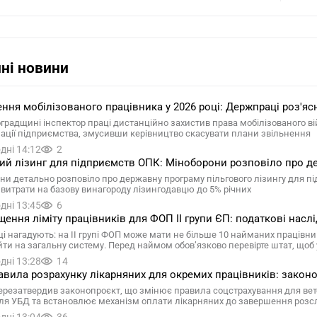
ні новини
ння мобілізованого працівника у 2026 році: Держпраці роз'яс
оградщині інспектор праці дистанційно захистив права мобілізованого в
зації підприємства, змусивши керівництво скасувати плани звільнення
дні 14:12
2
ий лізинг для підприємств ОПК: Міноборони розповіло про д
ни детально розповіло про державну програму пільгового лізингу для 
 витрати на базову винагороду лізингодавцю до 5% річних
дні 13:45
6
ення ліміту працівників для ФОП II групи ЄП: податкові насл
ці нагадують: на II групі ФОП може мати не більше 10 найманих працівни
йти на загальну систему. Перед наймом обов’язково перевірте штат, що
дні 13:28
14
авила розрахунку лікарняних для окремих працівників: законо
ерезатвердив законопроєкт, що змінює правила соцстрахування для вете
ля УБД та встановлює механізм оплати лікарняних до завершення розс