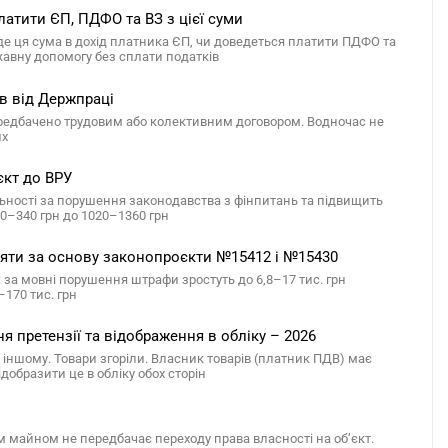
атити ЄП, ПДФО та ВЗ з цієї суми
е ця сума в дохід платника ЄП, чи доведеться платити ПДФО та
ржавну допомогу без сплати податків
ів від Держпраці
ередбачено трудовим або колективним договором. Водночас не
их
єкт до ВРУ
льності за порушення законодавства з фінпитань та підвищить
70–340 грн до 1020–1360 грн
йняти за основу законопроєкти №15412 і №15430
за мовні порушення штрафи зростуть до 6,8–17 тис. грн
–170 тис. грн
 претензії та відображення в обліку – 2026
ь іншому. Товари згоріли. Власник товарів (платник ПДВ) має
добразити це в обліку обох сторін
 майном не передбачає переходу права власності на об’єкт.