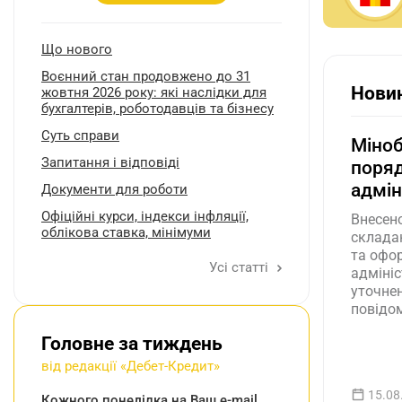
Що нового
Воєнний стан продовжено до 31
Новин
жовтня 2026 року: які наслідки для
бухгалтерів, роботодавців та бізнесу
Суть справи
Міно
Запитання і відповіді
поря
адмі
Документи для роботи
Oфіційні курси, індекcи інфляції,
Внесено
облікова ставка, мінімуми
склада
та офо
Усі статті
адміні
уточнен
повідо
форми 
Головне за тиждень
Зміни д
від редакції «Дебет-Кредит»
15.08
Кожного понеділка на Ваш e-mail