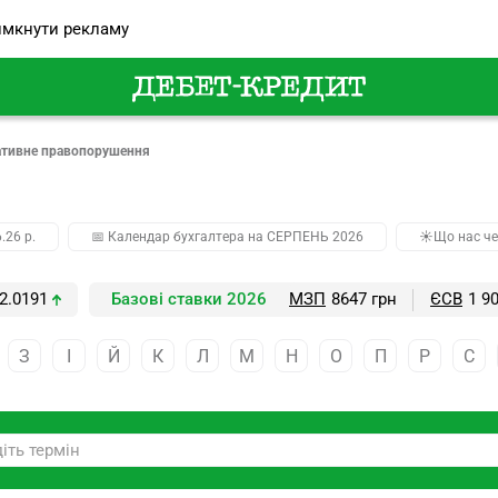
мкнути рекламу
ативне правопорушення
.26 р.
📅 Календар бухгалтера на СЕРПЕНЬ 2026
☀️Що нас че
2.0191
Базові ставки 2026
МЗП
8647 грн
ЄСВ
1 9
З
І
Й
К
Л
М
Н
О
П
Р
С