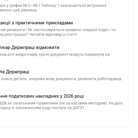
уара у графах 08.2–08.7 Таблиці 1 зазначається актуальна
овлено цей рівнемір
редакції з практичними прикладами
ві реквізити? Як застосовуються правило «першої події» і та
у реєстрацію? Читайте відповіді у статті
 лікар Держпраці відмовити
иків для медоглядів, проте документ можуть повернути на
ала Держпраці
и кожну деталь, зокрема мову документа, реквізити роботодавця,
ння податкових накладних у 2026 році
 ПДВ за загальними правилами (не за касовим методом). На дату
кладну із зазначенням коду послуги за ДКПП