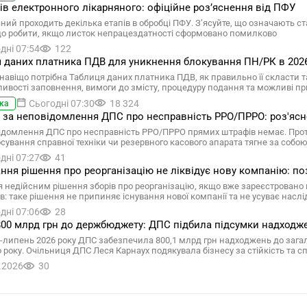
сів електронного лікарняного: офіційне роз’яснення від ПФУ
яний проходить декілька етапів в обробці ПФУ. З’ясуйте, що означають ст
що робити, якщо листок непрацездатності сформовано помилково
дні 07:54
122
 даних платника ПДВ для уникнення блокування ПН/РК в 2026 
 навіщо потрібна Таблиця даних платника ПДВ, як правильно її скласти т
ливості заповнення, вимоги до змісту, процедуру подання та можливі п
Сьогодні 07:30
18 324
ка
за неповідомлення ДПС про несправність РРО/ПРРО: роз'яс
ідомлення ДПС про несправність РРО/ПРРО прямих штрафів немає. Проте
сування справної техніки чи резервного касового апарата тягне за собою
дні 07:27
41
ння рішення про реорганізацію не ліквідує нову компанію: по
 недійсним рішення зборів про реорганізацію, якщо вже зареєстровано
: таке рішення не припиняє існування нової компанії та не усуває наслідк
дні 07:06
28
00 млрд грн до держбюджету: ДПС підбила підсумки надходжен
ь-липень 2026 року ДПС забезпечила 800,1 млрд грн надходжень до заг
 року. Очільниця ДПС Леся Карнаух подякувала бізнесу за стійкість та с
.2026
30