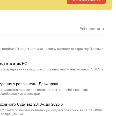
Усі новини
оділити її на дві частини - базову виплату та страхову (її розмір
су від атак РФ
розосередження складських потужностей. Мінекономіки, АРМА та
дення у розʼясненні Держпраці
нодавство досі не дає однозначної відповіді, якою саме
відображатися в реєстрах
ховного Суду від 2010-х до 2026 р.
 У статті розбираємо еволюцію судової практики за ст. 117 КЗпП
 або працівника