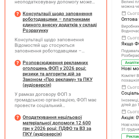
неоподатковувану допомогу може
Великі п
можна че
надати підприємство крім допомоги
від ПФУ? Кому і як виплатити
Консультації щодо заповнення
Сього
лікарняні, що прийшли на рахунок
роботодавцями – платниками
Оптова 
підприємства, та розрахункові
єдиного внеску додатків у складі
Виробник
(компенсація за невикористані дні
Розрахунку
Водночас
відпустки)?
Сього
Консультації щодо заповнення
Якщо ФО
Відомостей що стосуються
заповнення роботодавцями –
Подавали
Розбирає
платниками єдиного внеску
додатків Д1, Д2, Д3, Д5 та Д6 у складі
Розповсюдження рекламних
Аналіти
Розрахунку ЮО та додатків ФІЗ-Д1,
оголошень ФОП у 2026 році:
Нові мо
ФІЗ-Д5 та ФІЗ-Д6 у складі Розрахунку
ризики та алгоритм дій за
Комітет 
ФОП/НПД, здійснює ПФУ
Законом «Про рекламу» та ПКУ
позашкіл
(аудіоверсія)
Сього
Соціаль
У рамках договору ФОП з
громадською організацією, ФОП має
Іноземці,
дітей до
провести соціальний
(безкоштовний для фізосіб) захід.
Сього
Реєстрацію на цей захід ФОП
Оподаткування нецільової
Акція: 
проводить через номер телефону,
матеріальної допомоги 12 600
Нові кліє
який зазначено у листівках, які він
грн у 2026 році: ПДФО та ВЗ за
31 грудня
розклеїв на стовпах району та
ПКУ (аудіоверсія)
Рекла