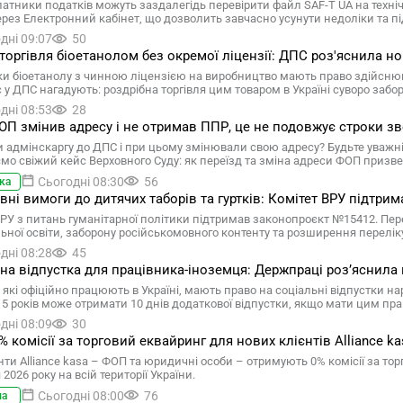
латники податків можуть заздалегідь перевірити файл SAF-T UA на техні
рез Електронний кабінет, що дозволить завчасно усунути недоліки та пі
дні 09:07
50
торгівля біоетанолом без окремої ліцензії: ДПС роз'яснила н
и біоетанолу з чинною ліцензією на виробництво мають право здійснюва
 у ДПС нагадують: роздрібна торгівля цим товаром в Україні суворо забо
дні 08:53
28
П змінив адресу і не отримав ППР, це не подовжує строки зв
 адмінскаргу до ДПС і при цьому змінювали свою адресу? Будьте уважні:
мо свіжий кейс Верховного Суду: як переїзд та зміна адреси ФОП призве
Сьогодні 08:30
56
ка
вні вимоги до дитячих таборів та гуртків: Комітет ВРУ підтр
ВРУ з питань гуманітарної політики підтримав законопроєкт №15412. Пере
ьної освіти, заборону російськомовного контенту та розширення перелік
дні 08:28
45
на відпустка для працівника-іноземця: Держпраці роз’яснила 
 які офіційно працюють в Україні, мають право на соціальні відпустки н
 15 років може отримати 10 днів додаткової відпустки, якщо мати цим пр
дні 08:09
30
0% комісії за торговий еквайринг для нових клієнтів Alliance ka
нти Alliance kasa – ФОП та юридичні особи – отримують 0% комісії за тор
 2026 року на всій території України.
Сьогодні 08:00
76
ма