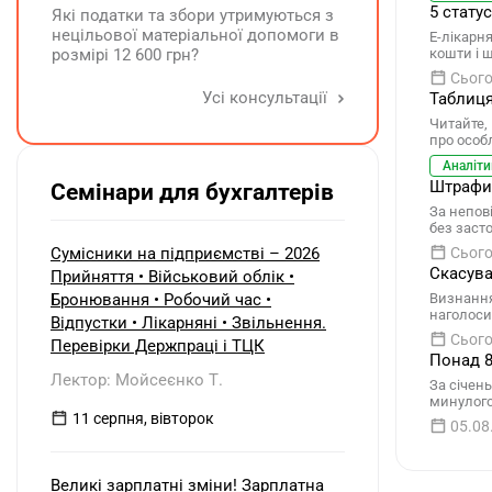
суспільних рекламних дошках. Звіт
5 стату
Які податки та збори утримуються з
для ГО по запиту на реєстрацію - це
нецільової матеріальної допомоги в
Е-лікарн
фото цих рекламних об'яв. Чи
розмірі 12 600 грн?
кошти і 
виникає у ФОПа зобов'язання по
реєстрації цієї рекламної кампанії?
Сього
Усі консультації
Чи є будь які податкові наслідки по
Таблиця
розповсюдженню цих об'яв?
Читайте,
про особ
Аналіти
Штрафи 
Семінари для бухгалтерів
За непов
без засто
Сумісники на підприємстві – 2026
Сього
Скасува
Прийняття • Військовий облік •
Бронювання • Робочий час •
Визнання
наголосив
Відпустки • Лікарняні • Звільнення.
Сього
Перевірки Держпраці і ТЦК
Понад 8
Лектор: Мойсеєнко Т.
За січен
минулого
11 серпня, вівторок
05.08
Великі зарплатні зміни! Зарплатна