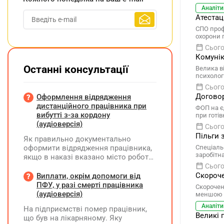
Аналіти
Атестац
СПО проф
охорони 
Сього
Комунік
Останні консультації
Велика в
психолог
Сього
Договор
Оформлення відрядження
дистанційного працівника при
ФОП на є
вибутті з-за кордону
при готі
(аудіоверсія)
Сього
Пільги 
Як правильно документально
оформити відрядження працівника,
Спеціаль
заробітн
якщо в наказі вказано місто роботи
в Україні, але виліт фактично
Сього
відбувся з іншої країни (де
Скороче
Виплати, окрім допомоги від
працівник працював дистанційно),
ПФУ, у разі смерті працівника
Скорочен
та чи впливає ця розбіжність на
(аудіоверсія)
меншою н
відшкодування витрат і
Аналіти
На підприємстві помер працівник,
оподаткування?
Великі 
що був на лікарняному. Яку