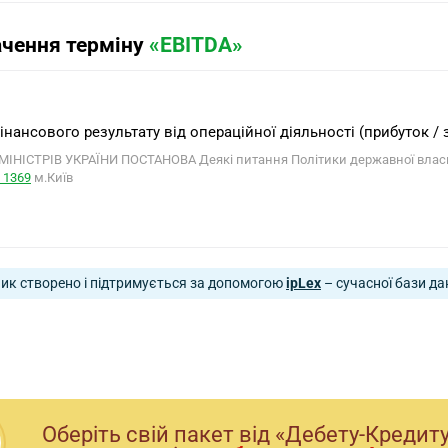
ачення терміну
«EBITDA»
фінансового результату від операційної діяльності (прибуток / 
МІНІСТРІВ УКРАЇНИ ПОСТАНОВА Деякі питання Політики державної власност
 1369
м.Київ
ик створено і підтримується за допомогою
ipLex
– сучасної бази да
Оберiть свiй пакет вiд «Дебету-Кредит