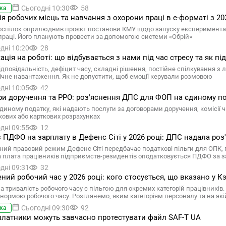
Сьогодні 10:30
58
ка
ія робочих місць та навчання з охорони праці в е-форматі з 2
спілок оприлюднив проєкт постанови КМУ щодо запуску експериментально
праці. Його планують провести за допомогою системи «Обрій»
дні 10:20
28
ація на роботі: що відбувається з нами під час стресу та як пі
ідповідальність, дефіцит часу, складні рішення, постійне спілкування 
ічне навантаження. Як не допустити, щоб емоції керували розмовою
дні 10:05
42
и доручення та РРО: роз'яснення ДПС для ФОП на єдиному п
диному податку, які надають послуги за договорами доручення, комісії 
вкових або карткових розрахунках
дні 09:55
12
з ПДФО на зарплату в Дефенс Сіті у 2026 році: ДПС надала роз
ний правовий режим Дефенс Сіті передбачає податкові пільги для ОПК,
а плата працівників підприємств-резидентів оподатковується ПДФО за
дні 09:31
32
ний робочий час у 2026 році: кого стосується, що вказано у Кз
а тривалість робочого часу є пільгою для окремих категорій працівників
ормою робочого часу. Розглянемо, яким категоріям персоналу та на які
Сьогодні 09:30
92
ка
платники можуть завчасно протестувати файл SAF-T UA