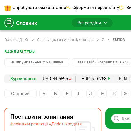
Спробувати безкоштовно
Оформити передплату
Ви
Словник
Всі розділи
Головна Дт-Кт
Словник українського бухгалтера
Z
EBITDA
ВАЖЛИВІ ТЕМИ
🔉Підсумки тижня. 27-31 липня
💔 НОВИЙ (!) перелік ТОТ з 24.06
Курси валют
USD
44.6895
EUR
51.6253
PLN
1
Словник
А
Б
В
Г
Д
Е
Є
Ж
Поставити запитання
фахівцям редакції «Дебет-Кредит»