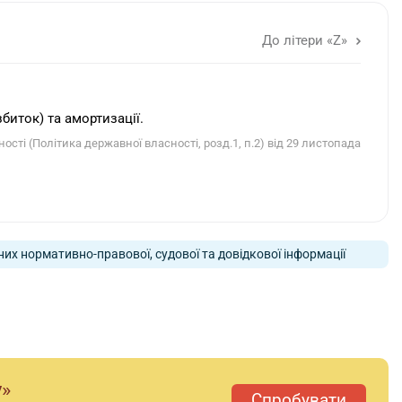
До літери «Z»
збиток) та амортизації.
і (Політика державної власності, розд.1, п.2) від 29 листопада
них нормативно-правової, судової та довідкової інформації
у»
Спробувати