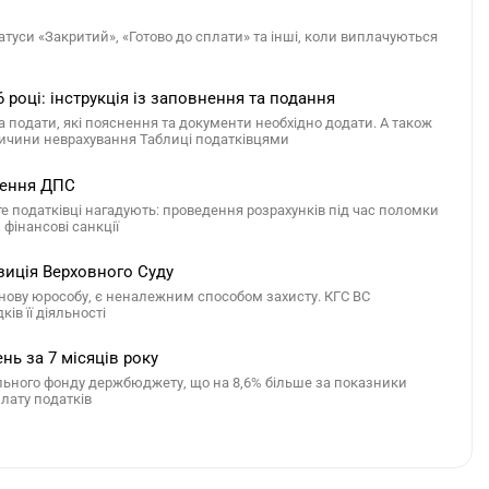
атуси «Закритий», «Готово до сплати» та інші, коли виплачуються
році: інструкція із заповнення та подання
а подати, які пояснення та документи необхідно додати. А також
ричини неврахування Таблиці податківцями
нення ДПС
 податківці нагадують: проведення розрахунків під час поломки
 фінансові санкції
зиція Верховного Суду
 нову юрособу, є неналежним способом захисту. КГС ВС
ів її діяльності
ь за 7 місяців року
ального фонду держбюджету, що на 8,6% більше за показники
плату податків