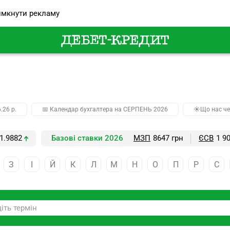
мкнути рекламу
.26 р.
📅 Календар бухгалтера на СЕРПЕНЬ 2026
☀️Що нас че
1.9882
Базові ставки 2026
МЗП
8647 грн
ЄСВ
1 9
З
І
Й
К
Л
М
Н
О
П
Р
С