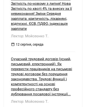
Звітність по-новому з липня! Нова
Звітність по квоті 4% та внеску за її
невиконання! Зміни Середня
зарплата: критичність, лікарняні,
відпускні. ЄСВ, ПДФО, індексація
зарплати
Лектор: Мойсеєнко Т.
12 серпня, середа
Сучасний трудовий договір (усний,
письмовий, електронний). Як
перевести працівників на письмові
трудові договори без порушення
законодавства. Трудові функції і
компетентності на основі
професійного стандарту без
дублювання посадової інструкції...
Лектор: Мойсеєнко Т.