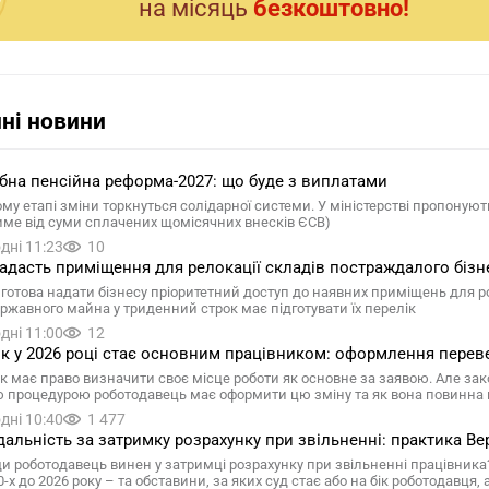
на мiсяць
безкоштовно!
ні новини
на пенсійна реформа-2027: що буде з виплатами
у етапі зміни торкнуться солідарної системи. У міністерстві пропонують п
ме від суми сплачених щомісячних внесків ЄСВ)
дні 11:23
10
адасть приміщення для релокації складів постраждалого бізне
готова надати бізнесу пріоритетний доступ до наявних приміщень для 
ржавного майна у триденний строк має підготувати їх перелік
дні 11:00
12
к у 2026 році стає основним працівником: оформлення переве
к має право визначити своє місце роботи як основне за заявою. Але зако
 процедурою роботодавець має оформити цю зміну та як вона повинна 
дні 10:40
1 477
дальність за затримку розрахунку при звільненні: практика Вер
и роботодавець винен у затримці розрахунку при звільненні працівника?
0-х до 2026 року – та обставини, за яких суд стає або на бік роботодавця,