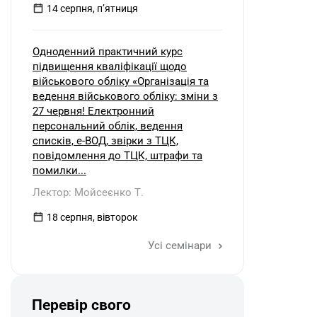
14 серпня, пʼятниця
Одноденний практичний курс
підвищення кваліфікації щодо
військового обліку «Організація та
ведення військового обліку: зміни з
27 червня! Електронний
персональний облік, ведення
списків, е-ВОД, звірки з ТЦК,
повідомлення до ТЦК, штрафи та
помилки...
Лектор: Мойсеєнко Т.
18 серпня, вівторок
Усі семінари
Перевір свого