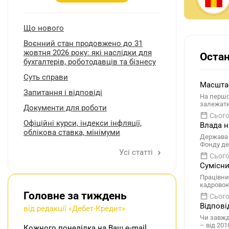
Що нового
Воєнний стан продовжено до 31
жовтня 2026 року: які наслідки для
Остан
бухгалтерів, роботодавців та бізнесу
Суть справи
Масштаб
Запитання і відповіді
На першом
залежати
Документи для роботи
Сього
Oфіційні курси, індекcи інфляції,
Влада н
облікова ставка, мінімуми
Держава 
Фонду де
Усі статті
Сього
Сумісни
Працівни
кадровою
Головне за тиждень
Сього
Відпові
від редакції «Дебет-Кредит»
Чи завжд
– від 201
Кожного понеділка на Ваш e-mail