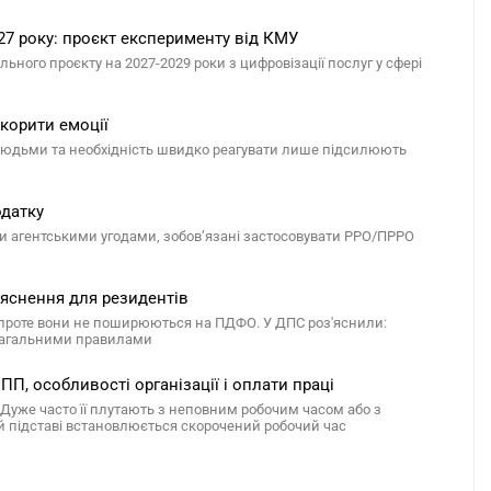
027 року: проєкт експерименту від КМУ
го проєкту на 2027-2029 роки з цифровізації послуг у сфері
дкорити емоції
з людьми та необхідність швидко реагувати лише підсилюють
одатку
чи агентськими угодами, зобов’язані застосовувати РРО/ПРРО
'яснення для резидентів
 проте вони не поширюються на ПДФО. У ДПС роз'яснили:
 загальними правилами
ПП, особливості організації і оплати праці
. Дуже часто її плутають з неповним робочим часом або з
й підставі встановлюється скорочений робочий час