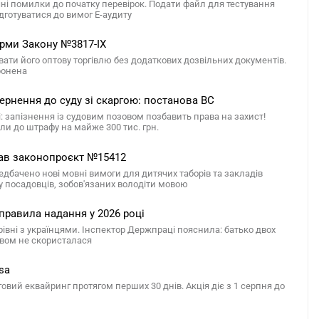
чні помилки до початку перевірок. Подати файл для тестування
дготуватися до вимог Е-аудиту
орми Закону №3817-IX
ти його оптову торгівлю без додаткових дозвільних документів.
ронена
ернення до суду зі скаргою: постанова ВС
 запізнення із судовим позовом позбавить права на захист!
ли до штрафу на майже 300 тис. грн.
имав законопроєкт №15412
дбачено нові мовні вимоги для дитячих таборів та закладів
у посадовців, зобов'язаних володіти мовою
правила надання у 2026 році
арівні з українцями. Інспектор Держпраці пояснила: батько двох
авом не скористалася
sa
говий еквайринг протягом перших 30 днів. Акція діє з 1 серпня до