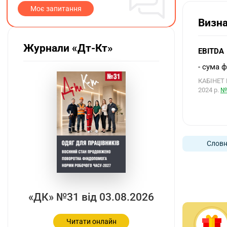
Моє запитання
Визн
Журнали «Дт-Кт»
EBITDA
- сума 
КАБІНЕТ 
2024 р.
№
Словн
«ДК» №31 від 03.08.2026
Читати онлайн