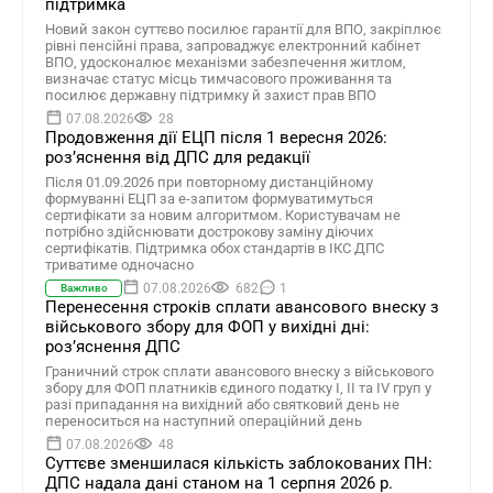
підтримка
Новий закон суттєво посилює гарантії для ВПО, закріплює
рівні пенсійні права, запроваджує електронний кабінет
ВПО, удосконалює механізми забезпечення житлом,
визначає статус місць тимчасового проживання та
посилює державну підтримку й захист прав ВПО
07.08.2026
28
Продовження дії ЕЦП після 1 вересня 2026:
розʼяснення від ДПС для редакції
Після 01.09.2026 при повторному дистанційному
формуванні ЕЦП за е-запитом формуватимуться
сертифікати за новим алгоритмом. Користувачам не
потрібно здійснювати дострокову заміну діючих
сертифікатів. Підтримка обох стандартів в ІКС ДПС
триватиме одночасно
07.08.2026
682
1
Важливо
Перенесення строків сплати авансового внеску з
військового збору для ФОП у вихідні дні:
роз’яснення ДПС
Граничний строк сплати авансового внеску з військового
збору для ФОП платників єдиного податку І, ІІ та ІV груп у
разі припадання на вихідний або святковий день не
переноситься на наступний операційний день
07.08.2026
48
Суттєве зменшилася кількість заблокованих ПН:
ДПС надала дані станом на 1 серпня 2026 р.