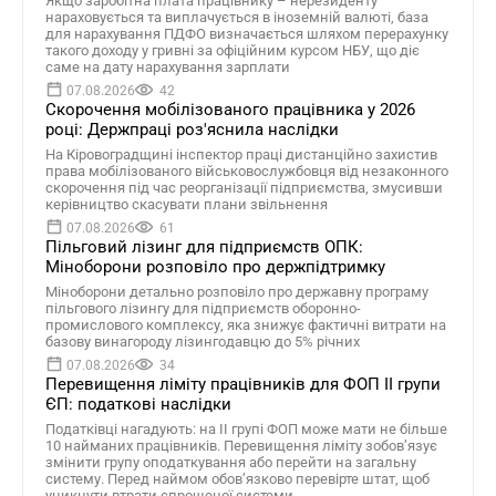
Якщо заробітна плата працівнику – нерезиденту
нараховується та виплачується в іноземній валюті, база
для нарахування ПДФО визначається шляхом перерахунку
такого доходу у гривні за офіційним курсом НБУ, що діє
саме на дату нарахування зарплати
07.08.2026
42
Скорочення мобілізованого працівника у 2026
році: Держпраці роз'яснила наслідки
На Кіровоградщині інспектор праці дистанційно захистив
права мобілізованого військовослужбовця від незаконного
скорочення під час реорганізації підприємства, змусивши
керівництво скасувати плани звільнення
07.08.2026
61
Пільговий лізинг для підприємств ОПК:
Міноборони розповіло про держпідтримку
Міноборони детально розповіло про державну програму
пільгового лізингу для підприємств оборонно-
промислового комплексу, яка знижує фактичні витрати на
базову винагороду лізингодавцю до 5% річних
07.08.2026
34
Перевищення ліміту працівників для ФОП II групи
ЄП: податкові наслідки
Податківці нагадують: на II групі ФОП може мати не більше
10 найманих працівників. Перевищення ліміту зобов’язує
змінити групу оподаткування або перейти на загальну
систему. Перед наймом обов’язково перевірте штат, щоб
уникнути втрати спрощеної системи