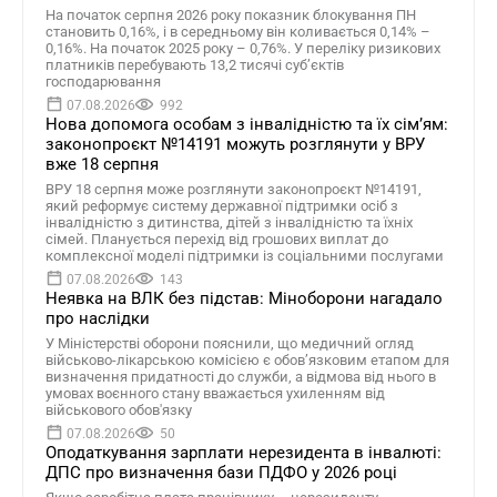
На початок серпня 2026 року показник блокування ПН
становить 0,16%, і в середньому він коливається 0,14% –
0,16%. На початок 2025 року – 0,76%. У переліку ризикових
платників перебувають 13,2 тисячі суб’єктів
господарювання
07.08.2026
992
Нова допомога особам з інвалідністю та їх сімʼям:
законопроєкт №14191 можуть розглянути у ВРУ
вже 18 серпня
ВРУ 18 серпня може розглянути законопроєкт №14191,
який реформує систему державної підтримки осіб з
інвалідністю з дитинства, дітей з інвалідністю та їхніх
сімей. Планується перехід від грошових виплат до
комплексної моделі підтримки із соціальними послугами
07.08.2026
143
Неявка на ВЛК без підстав: Міноборони нагадало
про наслідки
У Міністерстві оборони пояснили, що медичний огляд
військово-лікарською комісією є обов’язковим етапом для
визначення придатності до служби, а відмова від нього в
умовах воєнного стану вважається ухиленням від
військового обов'язку
07.08.2026
50
Оподаткування зарплати нерезидента в інвалюті:
ДПС про визначення бази ПДФО у 2026 році