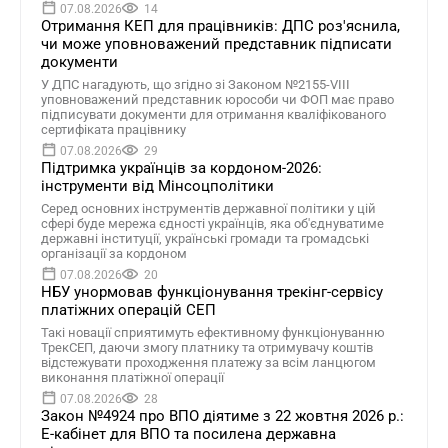
07.08.2026
14
Отримання КЕП для працівників: ДПС роз'яснила,
чи може уповноважений представник підписати
документи
У ДПС нагадують, що згідно зі Законом №2155-VIII
уповноважений представник юрособи чи ФОП має право
підписувати документи для отримання кваліфікованого
сертифіката працівнику
07.08.2026
29
Підтримка українців за кордоном-2026:
інструменти від Мінсоцполітики
Серед основних інструментів державної політики у цій
сфері буде мережа єдності українців, яка об'єднуватиме
державні інституції, українські громади та громадські
організації за кордоном
07.08.2026
20
НБУ унормовав функціонування трекінг-сервісу
платіжних операцій СЕП
Такі новації сприятимуть ефективному функціонуванню
ТрекСЕП, даючи змогу платнику та отримувачу коштів
відстежувати проходження платежу за всім ланцюгом
виконання платіжної операції
07.08.2026
28
Закон №4924 про ВПО діятиме з 22 жовтня 2026 р.:
Е-кабінет для ВПО та посилена державна