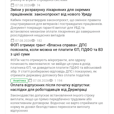
07.08.2026
74
Зміни у розрахунку лікарняних для окремих
працівників: законопроєкт від нового Уряду
Кабмін перезатвердив законопроєкт, що змінює правила
соцстрахування для ветеранів і постраждалих працівників.
Документ покращує гарантії виплат для УБД та
встановлює механізм оплати лікарняних до завершення
розслідування нещасних випадків
07.08.2026
182
ФОП отримує грант «Власна справа»: ДПС
пояснила, коли можна не платити ЄП, ПДФО та ВЗ
з цієї суми
ФОПи часто отримують мікрогранти, але одразу
починають хвилюватися: чи ввійде ця сума в дохід
платника ЄП, чи доведеться платити ПДФО та військовий
збір. У статті розбираємо відповідь ДПС і показуємо, як
отримати державну допомогу без сплати податків
07.08.2026
1 194
Аналітика
Оплата відпускних після початку відпустки:
наслідки для роботодавців від Держпраці
Законодавство допускає встановлення іншого строку
виплати, якщо це прямо передбачено трудовим або
колективним договором. Водночас не варто сприймати цю
норму як дозвіл безпідставно переносити виплату
відпускних