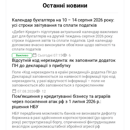
Останні новини
Календар бухгалтера на 10 – 14 серпня 2026 року:
усі строки звітування та сплати податків
«Дебет-Кредит» підготував актуальний календар важливих
дат для бухгалтерів на другий тиждень серпня 2026 року:
строки подання звітів та сплати податків. Цей календар
допоможе вчасно виконувати обов’язки щодо звітності та
сплати податків
Сьогодні 07:15
6
Важливо
Відсутній код нерезидента: як заповнити додаток
ПН до декларації з прибутку
Поле «Код нерезидента в країні резиденції» додатка ПН до
Декларації заповнюється за наявності інформації про код
нерезидента, у разі відсутності інформації – поле не
заповнюється або заповнюється з прокресленням
07.08.2026
12
Помʼякшення у кредитуванні бізнесу та аграріїв
через посилення атак рф з 1 липня 2026 р.:
рішення НБУ
НБУ передбачив можливість банків не визнавати дефолту
боржника в разі здійснення короткострокової (до одного
року) реструктуризації боргу, спричиненої фінтруднощами
внаслідок широкомасштабної збройної агресії рф