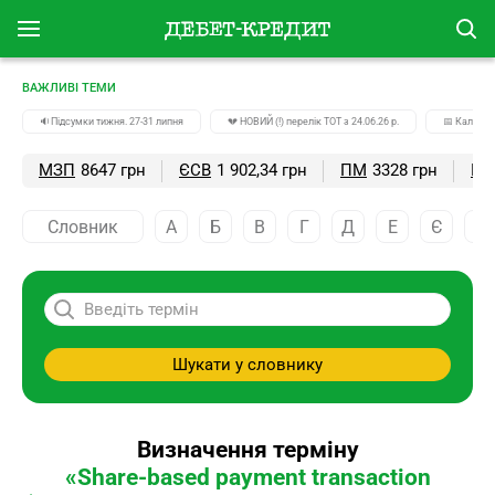
ВАЖЛИВІ ТЕМИ
🔉Підсумки тижня. 27-31 липня
💔 НОВИЙ (!) перелік ТОТ з 24.06.26 р.
📅 Календа
МЗП
8647 грн
ЄСВ
1 902,34 грн
ПМ
3328 грн
ПС
Словник
А
Б
В
Г
Д
Е
Є
Ж
Шукати у словнику
Визначення терміну
«Share-based payment transactіon