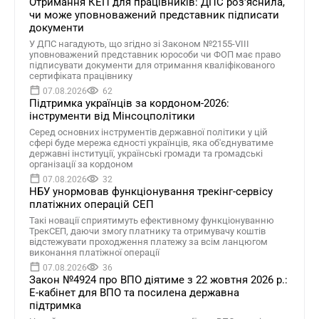
Отримання КЕП для працівників: ДПС роз'яснила,
чи може уповноважений представник підписати
документи
У ДПС нагадують, що згідно зі Законом №2155-VIII
уповноважений представник юрособи чи ФОП має право
підписувати документи для отримання кваліфікованого
сертифіката працівнику
07.08.2026
62
Підтримка українців за кордоном-2026:
інструменти від Мінсоцполітики
Серед основних інструментів державної політики у цій
сфері буде мережа єдності українців, яка об'єднуватиме
державні інституції, українські громади та громадські
організації за кордоном
07.08.2026
32
НБУ унормовав функціонування трекінг-сервісу
платіжних операцій СЕП
Такі новації сприятимуть ефективному функціонуванню
ТрекСЕП, даючи змогу платнику та отримувачу коштів
відстежувати проходження платежу за всім ланцюгом
виконання платіжної операції
07.08.2026
36
Закон №4924 про ВПО діятиме з 22 жовтня 2026 р.:
Е-кабінет для ВПО та посилена державна
підтримка