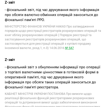
Z-звіт
- фіскальний звіт, під час друкування якого інформація
про обсяги валютно-обмінних операцій заноситься до
фіскальної пам'яті РРО.
МІНІСТЕРСТВО ФІНАНСІВ УКРАЇНИ НАКАЗ Про затвердження
порядків щодо реєстрації реєстраторів розрахункових операцій та
книг обліку розрахункових операцій ( Порядок реєстрації та
застосування реєстраторів розрахункових операцій, що
застосовуються для реєстрації операцій з купівлі-продажу
іноземної валюти, розд.1, п.3) 14.06.2016
№ 547
Z-звіт
- фіскальний звіт з обнуленням інформації про операції
з торгівлі валютними цінностями в готівковій формі в
оперативній пам'яті, під час друкування якого
інформація про обсяги таких операцій заноситься до
фіскальної пам'яті реєстратора.
КАБІНЕТ МІНІСТРІВ УКРАЇНИ ПОСТАНОВА Про вимоги щодо
реалізації фіскальних функцій реєстраторами розрахункових
операцій та дотримання вимог щодо забезпечення виконання
фіскальних функцій програмними реєстраторами розрахункових