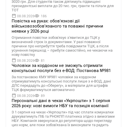
3020 грн. Для студентів також діятимуть підвищені
президентські виплати до 20 тис. грн, гранти та пільги для
ТОТ
08.08.2026
186
Повістка на руках: обов'язкові дії
військовозобов'язаного та поважні причини
неявки у 2026 році
Отримання повістки зобов'язує з'явитися до ТЦК у
визначений строк із документами. У разі поважної
причини про неприбуття треба повідомити ТЦК, а після
усунення перешкод – прибути самостійно, не чекаючи на
нову повістку
08.08.2026
81
Чоловіки за кордоном не зможуть отримати
консульські послуги без е-ВОД: Постанова №981
За постановою КМУ №981 чоловіки за кордоном
отримуватимуть консульські послуги лише з е-ВОД, дані
ДПС передадуть до «Оберегу», а матеріали для штрафів
ТЦК формуватимуться автоматично
08.08.2026
89
Персональні дані в чеках «Укрпошти» з 1 серпня
2026 року: нові вимоги НБУ та позиція компанії
З 1 серпня на чеках «Укрпошти» під час сплати комуналки
друкуватимуть ПІБ та РНОКПП платника згідно з вимогами
НБУ. Компанія звернулася до регулятора щодо перегляду
цих норм, але поки зобов'язана їх виконувати та радить