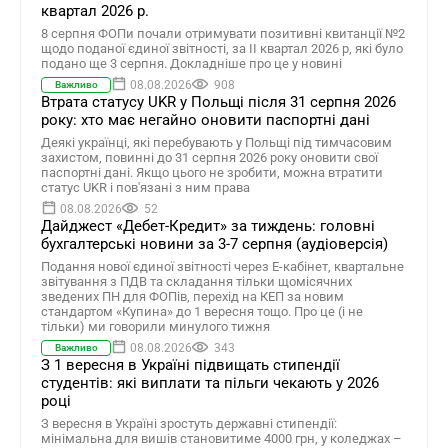
квартал 2026 р.
8 серпня ФОПи почали отримувати позитивні квитанції №2
щодо поданої єдиної звітності, за ІІ квартал 2026 р, які було
подано ще 3 серпня. Докладніше про це у новині
08.08.2026
908
Важливо
Втрата статусу UKR у Польщі після 31 серпня 2026
року: хто має негайно оновити паспортні дані
Деякі українці, які перебувають у Польщі під тимчасовим
захистом, повинні до 31 серпня 2026 року оновити свої
паспортні дані. Якщо цього не зробити, можна втратити
статус UKR і пов'язані з ним права
08.08.2026
52
Дайджест «Дебет-Кредит» за тиждень: головні
бухгалтерські новини за 3-7 серпня (аудіоверсія)
Подання нової єдиної звітності через Е-кабінет, квартальне
звітування з ПДВ та складання тільки щомісячних
зведених ПН для ФОПів, перехід на КЕП за новим
стандартом «Купина» до 1 вересня тощо. Про це (і не
тільки) ми говорили минулого тижня
08.08.2026
343
Важливо
З 1 вересня в Україні підвищать стипендії
студентів: які виплати та пільги чекають у 2026
році
З вересня в Україні зростуть державні стипендії:
мінімальна для вишів становитиме 4000 грн, у коледжах –