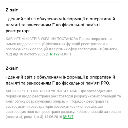
Z-звіт
- денний звіт з обнуленням інформації в оперативній
пам'яті та занесенням її до фіскальної пам'яті
реєстратора.
КАБІНЕТ МІНІСТРІВ УКРАЇНИ ПОСТАНОВА Про затвердження
вимог щодо реалізації фіскальних функцій реєстраторами
розрахункових операцій для різних сфер застосування (Вимоги,
п.2) від 18 лютого 2002 р.
N 199
м.Київ
Z-звіт
- денний звіт з обнуленням інформації в оперативній
пам'яті та занесенням її до фіскальної пам'яті РРО.
МІНІСТЕРСТВО ФІНАНСІВ УКРАЇНИ НАКАЗ Про затвердження
порядків щодо реєстрації реєстраторів розрахункових операцій та
книг обліку розрахункових операцій (Порядок реєстрації та
застосування реєстраторів розрахункових операцій, що
застосовуються для реєстрації розрахункових операцій за товари
(послуги), розд.1, п.3) 14.06.2016
№ 547