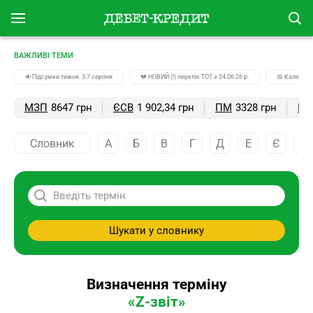
ВАЖЛИВІ ТЕМИ
🔉Підсумки тижня. 3-7 серпня
💔 НОВИЙ (!) перелік ТОТ з 24.06.26 р.
📅 Календар
МЗП
8647 грн
ЄСВ
1 902,34 грн
ПМ
3328 грн
ПС
Словник
А
Б
В
Г
Д
Е
Є
Ж
Шукати у словнику
Визначення терміну
«Z-звіт»