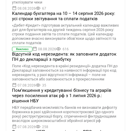
утилізувати чеки
08.08.2026
67
Календар бухгалтера на 10 – 14 серпня 2026 року:
усі строки звітування та сплати податків
«Дебет-Кредит» підготував актуальний календар важливих
дат для бухгалтерів на другий тиждень серпня 2026 року:
строки подання звітів та сплати податків. Цей календар
допоможе вчасно виконувати обов’язки щодо звітності та
сплати податків
08.08.2026
616
Важливо
Відсутній код нерезидента: як заповнити додаток
ПН до декларації з прибутку
Поле «Код нерезидента в країні резиденції» додатка ПН до
Декларації заповнюється за наявності інформації про код
нерезидента, у разі відсутності інформації – поле не
заповнюється або заповнюється з прокресленням
07.08.2026
35
Помʼякшення у кредитуванні бізнесу та аграріїв
через посилення атак рф з 1 липня 2026 р.:
рішення НБУ
НБУ передбачив можливість банків не визнавати дефолту
боржника в разі здійснення короткострокової (до одного
року) реструктуризації боргу, спричиненої фінтруднощами
внаслідок широкомасштабної збройної агресії рф
07.08.2026
258