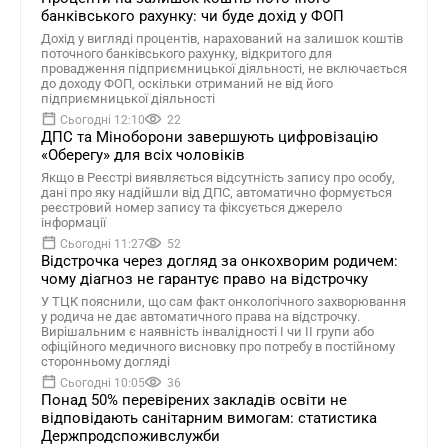
банківського рахунку: чи буде дохід у ФОП
Дохід у вигляді процентів, нарахований на залишок коштів
поточного банківського рахунку, відкритого для
провадження підприємницької діяльності, не включається
до доходу ФОП, оскільки отриманий не від його
підприємницької діяльності
Сьогодні 12:10
22
ДПС та Міноборони завершують цифровізацію
«Оберегу» для всіх чоловіків
Якщо в Реєстрі виявляється відсутність запису про особу,
дані про яку надійшли від ДПС, автоматично формується
реєстровий номер запису та фіксується джерело
інформації
Сьогодні 11:27
52
Відстрочка через догляд за онкохворим родичем:
чому діагноз не гарантує право на відстрочку
У ТЦК пояснили, що сам факт онкологічного захворювання
у родича не дає автоматичного права на відстрочку.
Вирішальним є наявність інвалідності I чи II групи або
офіційного медичного висновку про потребу в постійному
сторонньому догляді
Сьогодні 10:05
36
Понад 50% перевірених закладів освіти не
відповідають санітарним вимогам: статистика
Держпродспоживслужби