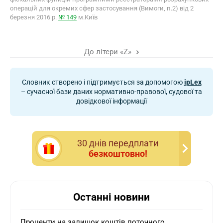
операцій для окремих сфер застосування (Вимоги, п.2) від 2
березня 2016 р.
№ 149
м.Київ
До літери «Z»
Словник створено і підтримується за допомогою
ipLex
– сучасної бази даних нормативно-правової, судової та
довідкової інформації
30 днiв передплати
безкоштовно!
Останні новини
Проценти на залишок коштів поточного