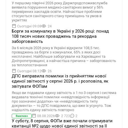
У першому півріччі 2026 року Держпродспоживслужба
виявила порушення медико-санітарних вимог у 56%
перевірених закладів освіти. Найчастіше проблеми
стосуються санітарного стану приміщень та умов в
укриттях
Сьогодні 09:08
24
Борги за комуналку в Україні у 2026 році: понад
108 тисяч нових проваджень та рекордна
заборгованість
За 6 місяців 2026 року в Україні відкрили 108,5 тис.
проваджень за борги з комуналки, 65% з яких досі
несплачені. Найбільше заборгували на Харківщині та
Дніпропетровщині, а найчастіша причина – заборгованість
за теплопостачання
Сьогодні 08:12
26
ДПС виправила помилки із прийняттям нової
єдиної звітності у серпні 2026 р. і розповіла, як
звітувати ФОПам
Якщо ви подавали єдину звітність з 1 по 3 серпня і система
видавала технічні помилки «невідповідність інформації
про зазначені додатки» чи «невідповідність типу
документа» – то ДПС повідомила, що вже їх усунуто. Тож
надішліть єдину звітність повторно
08.08.2026
2 723
2
Важливо
У суботу, 8 серпня, ФОПи вже почали отримувати
квитанції №2 щодо нової єдиної звітності за ІІ