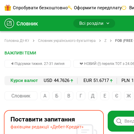
Спробувати безкоштовно
Оформити передплату
Ви
Словник
Всі розділи
Головна Дт-Кт
Словник українського бухгалтера
Z
FOB (FREE
ВАЖЛИВІ ТЕМИ
🔉Підсумки тижня. 27-31 липня
💔 НОВИЙ (!) перелік ТОТ з 24.06
Курси валют
USD
44.7626
EUR
51.6717
PLN
1
Словник
А
Б
В
Г
Д
Е
Є
Ж
Поставити запитання
фахівцям редакції «Дебет-Кредит»