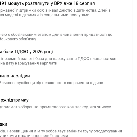
191 можуть розглянути у ВРУ вже 18 серпня
авної підтримки осіб з інвалідністю з дитинства, дітей з
сної моделі підтримки із соціальними послугами
сією є обов’язковим етапом для визначення придатності до
йськового обов'язку
я бази ПДФО у 2026 році
в іноземній валюті, база для нарахування ПДФО визначається
е на дату нарахування зарплати
нила наслідки
ійськовослужбовця від незаконного скорочення під час
ержпідтримку
підприємств оборонно-промислового комплексу, яка знижує
ідки
ків. Перевищення ліміту зобов’язує змінити групу оподаткування
б уникнути втрати спрощеної системи