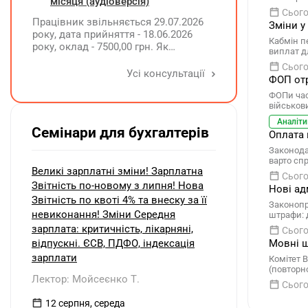
інвалідністю?
місяця (аудіоверсія)
Сього
Працівник звільняється 29.07.2026
Зміни у
року, дата прийняття - 18.06.2026
Кабмін п
року, оклад - 7500,00 грн. Як
виплат д
розрахувати компенсацію трьох
Сього
невикористаних днів відпустки при
Усі консультації
ФОП отр
звільненні?
ФОПи час
військов
Аналіти
Семінари для бухгалтерів
Оплата 
Законода
варто сп
Великі зарплатні зміни! Зарплатна
Сього
Звітність по-новому з липня! Нова
Нові ад
Звітність по квоті 4% та внеску за її
Законопр
невиконання! Зміни Середня
штрафи: 
зарплата: критичність, лікарняні,
Сього
відпускні. ЄСВ, ПДФО, індексація
Мовні ш
зарплати
Комітет 
(повторно
Лектор: Мойсеєнко Т.
Сього
12 серпня, середа