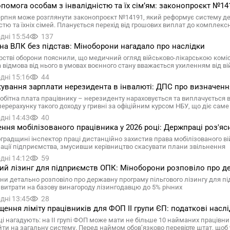
помога особам з інвалідністю та їх сімʼям: законопроєкт №14
ерпня може розглянути законопроєкт №14191, який реформує систему держ
істю та їхніх сімей. Планується перехід від грошових виплат до комплек
дні 15:54
137
на ВЛК без підстав: Міноборони нагадало про наслідки
ерстві оборони пояснили, що медичний огляд військово-лікарською комі
а відмова від нього в умовах воєнного стану вважається ухиленням від ві
дні 15:16
44
ування зарплати нерезидента в інвалюті: ДПС про визначенн
обітна плата працівнику – нерезиденту нараховується та виплачується 
ерерахунку такого доходу у гривні за офіційним курсом НБУ, що діє сам
дні 14:43
40
ння мобілізованого працівника у 2026 році: Держпраці роз'яс
оградщині інспектор праці дистанційно захистив права мобілізованого в
зації підприємства, змусивши керівництво скасувати плани звільнення
дні 14:12
59
ий лізинг для підприємств ОПК: Міноборони розповіло про д
ни детально розповіло про державну програму пільгового лізингу для 
 витрати на базову винагороду лізингодавцю до 5% річних
дні 13:45
28
ення ліміту працівників для ФОП II групи ЄП: податкові насл
ці нагадують: на II групі ФОП може мати не більше 10 найманих працівни
йти на загальну систему. Перед наймом обов’язково перевірте штат, що