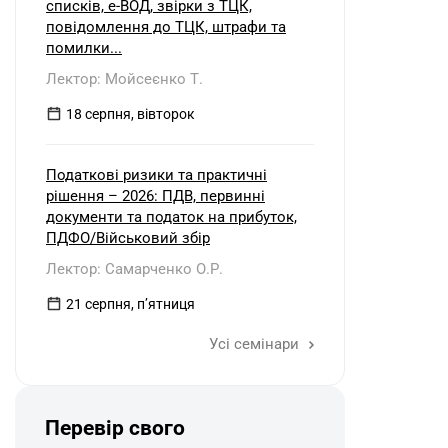
списків, е-ВОД, звірки з ТЦК,
повідомлення до ТЦК, штрафи та
помилки...
Лектор: Мойсеєнко Т.
18 серпня, вівторок
Податкові ризики та практичні
рішення – 2026: ПДВ, первинні
документи та податок на прибуток,
ПДФО/Військовий збір
Лектор: Самарченко О.Р.
21 серпня, пʼятниця
Усі семінари
Перевір свого