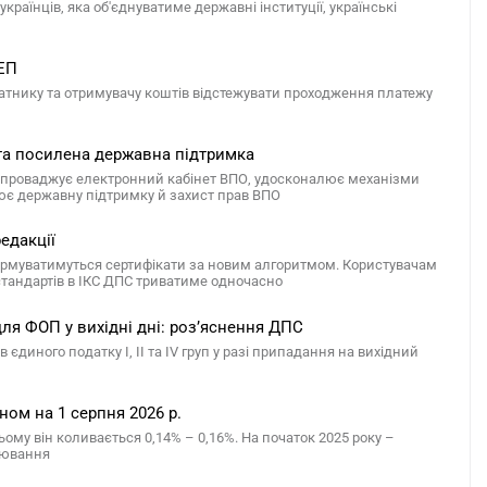
країнців, яка об'єднуватиме державні інституції, українські
СЕП
атнику та отримувачу коштів відстежувати проходження платежу
 та посилена державна підтримка
 запроваджує електронний кабінет ВПО, удосконалює механізми
ює державну підтримку й захист прав ВПО
едакції
ормуватимуться сертифікати за новим алгоритмом. Користувачам
 стандартів в ІКС ДПС триватиме одночасно
ля ФОП у вихідні дні: роз’яснення ДПС
диного податку І, ІІ та ІV груп у разі припадання на вихідний
ом на 1 серпня 2026 р.
ому він коливається 0,14% – 0,16%. На початок 2025 року –
арювання