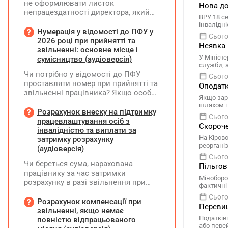
не оформлювати листок
Нова до
непрацездатності директора, який
ВРУ 18 с
перебуває у відпустці без
інвалідн
збереження заробітної плати під час
Нумерація у відомості до ПФУ у
Сього
призупинення діяльності
2026 році при прийнятті та
Неявка 
підприємства?
звільненні: основне місце і
У Мініст
сумісництво (аудіоверсія)
служби, 
Чи потрібно у відомості до ПФУ
Сього
проставляти номер при прийнятті та
Оподатк
звільненні працівника? Якщо особа
Якщо зар
одночасно працювала за основним
шляхом п
місцем роботи та за сумісництвом,
Розрахунок внеску на підтримку
Сього
чи рахується це як два роботодавці?
працевлаштування осіб з
Скороче
інвалідністю та виплати за
На Кіров
затримку розрахунку
реоргані
(аудіоверсія)
Сього
Чи береться сума, нарахована
Пільгов
працівнику за час затримки
Міноборо
розрахунку в разі звільнення при
фактичні
обчсиленні середньомісячної
Сього
заробітної плати (винагороди), для
Розрахунок компенсації при
Перевищ
розрахунку внеску на підтримку
звільненні, якщо немає
працевлаштування осіб з
Податків
повністю відпрацьованого
або пере