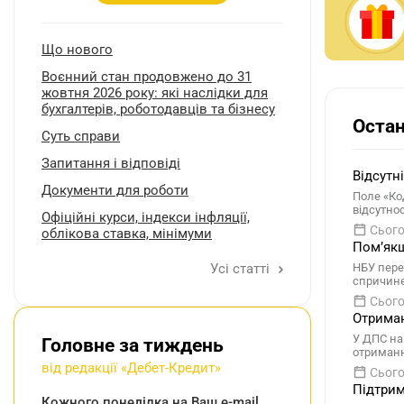
Що нового
Воєнний стан продовжено до 31
жовтня 2026 року: які наслідки для
бухгалтерів, роботодавців та бізнесу
Остан
Суть справи
Запитання і відповіді
Відсутн
Документи для роботи
Поле «Ко
відсутно
Oфіційні курси, індекcи інфляції,
Сього
облікова ставка, мінімуми
Помʼякш
Усі статті
НБУ пере
спричине
Сього
Отриман
У ДПС на
Головне за тиждень
отриманн
від редакції «Дебет-Кредит»
Сього
Підтрим
Кожного понеділка на Ваш e-mail