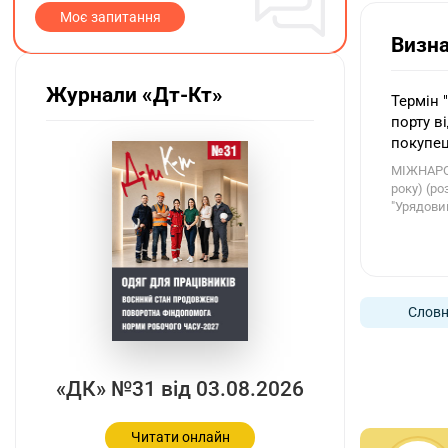
Моє запитання
Визн
Журнали «Дт-Кт»
Термін 
порту в
покупец
МІЖНАРОД
року) (р
"Урядовий
Словн
«ДК» №31 від 03.08.2026
Читати онлайн