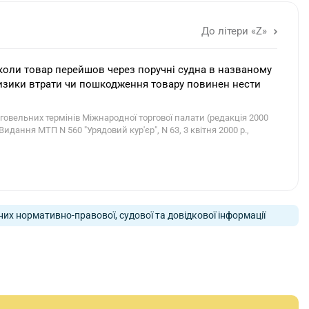
До літери «Z»
 коли товар перейшов через поручні судна в названому
 ризики втрати чи пошкодження товару повинен нести
ельних термінів Міжнародної торгової палати (редакція 2000
 Видання МТП N 560 "Урядовий кур'єр", N 63, 3 квітня 2000 р.,
них нормативно-правової, судової та довідкової інформації