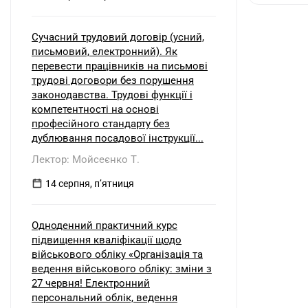
Сучасний трудовий договір (усний,
письмовий, електронний). Як
перевести працівників на письмові
трудові договори без порушення
законодавства. Трудові функції і
компетентності на основі
професійного стандарту без
дублювання посадової інструкції...
Лектор: Мойсеєнко Т.
14 серпня, пʼятниця
Одноденний практичний курс
підвищення кваліфікації щодо
військового обліку «Організація та
ведення військового обліку: зміни з
27 червня! Електронний
персональний облік, ведення