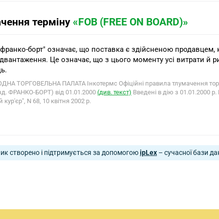
ачення терміну
«FOB (FREE ON BOARD)»
"франко-борт" означає, що поставка є здійсненою продавцем,
ідвантаження. Це означає, що з цього моменту усі витрати й
ь.
НА ТОРГОВЕЛЬНА ПАЛАТА Інкотермс Офіційні правила тлумачення торгов
озд. ФРАНКО-БОРТ) від 01.01.2000
(див. текст)
Введені в дію з 01.01.2000 р.
 кур'єр", N 68, 10 квітня 2002 р.
ик створено і підтримується за допомогою
ipLex
– сучасної бази да