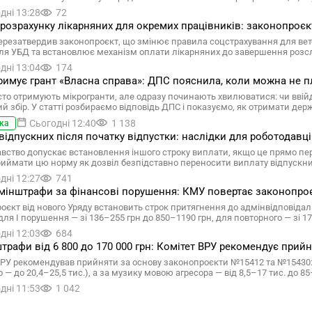
дні 13:28
72
 розрахунку лікарняних для окремих працівників: законопроєк
ерезатвердив законопроєкт, що змінює правила соцстрахування для вете
ля УБД та встановлює механізм оплати лікарняних до завершення розс
дні 13:04
174
имує грант «Власна справа»: ДПС пояснила, коли можна не пл
то отримують мікрогранти, але одразу починають хвилюватися: чи ввійд
ий збір. У статті розбираємо відповідь ДПС і показуємо, як отримати де
Сьогодні 12:40
1 138
ка
відпускних після початку відпустки: наслідки для роботодавц
вство допускає встановлення іншого строку виплати, якщо це прямо п
риймати цю норму як дозвіл безпідставно переносити виплату відпускн
дні 12:27
741
мінштрафи за фінансові порушення: КМУ повертає законопро
оєкт від нового Уряду встановить строк притягнення до адмінвідповіда
для І порушення — зі 136–255 грн до 850–1190 грн, для повторного — зі 1
дні 12:03
684
трафи від 6 800 до 170 000 грн: Комітет ВРУ рекомендує при
ВРУ рекомендував прийняти за основу законопроєкти №15412 та №15430: 
 — до 20,4–25,5 тис.), а за музику мовою агресора — від 8,5–17 тис. до 85
дні 11:53
1 042