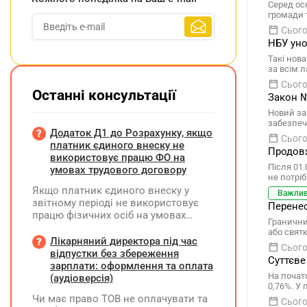
Серед осн
громади 
Сього
НБУ уно
Такі нов
за всім 
Сього
Останні консультації
Закон №
Новий за
забезпеч
Додаток Д1 до Розрахунку, якщо
Сього
платник єдиного внеску не
Продовж
використовує працю ФО на
Після 01
умовах трудового договору
не потрі
Якщо платник єдиного внеску у
Важли
звітному періоді не використовує
Перенес
працю фізичних осіб на умовах
Граничний
трудового договору (контракту) або
або свят
на інших умовах, передбачених
Лікарняний директора під час
Сього
законодавством, Додаток Д1/
відпустки без збереження
Суттєве
Додаток ФІЗ-Д1 за відповідний
зарплати: оформлення та оплата
період не подається
На почат
(аудіоверсія)
0,76%. У
Чи має право ТОВ не оплачувати та
Сього