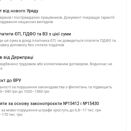
т від нового Уряду
ранів і постраждалих працівників. Документ покращує гарантії
лідування нещасних випадків
атити ЄП, ПДФО та ВЗ з цієї суми
е ця сума в дохід платника ЄП, чи доведеться платити ПДФО та
ржавну допомогу без сплати податків
ів від Держпраці
ередбачено трудовим або колективним договором. Водночас не
их
єкт до ВРУ
льності за порушення законодавства з фінпитань та підвищить
70–340 грн до 1020–1360 грн
йняти за основу законопроєкти №15412 і №15430
за мовні порушення штрафи зростуть до 6,8–17 тис. грн
–170 тис. грн