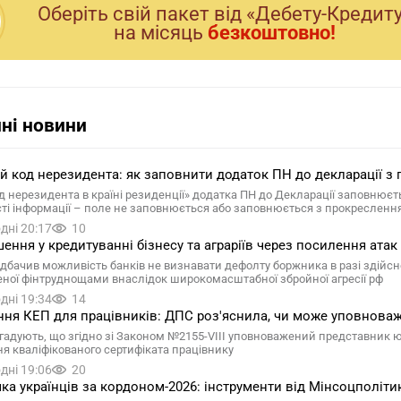
Оберiть свiй пакет вiд «Дебету-Кредит
на мiсяць
безкоштовно!
ні новини
ій код нерезидента: як заповнити додаток ПН до декларації з 
д нерезидента в країні резиденції» додатка ПН до Декларації заповнюєтьс
сті інформації – поле не заповнюється або заповнюється з прокресленн
дні 20:17
10
ення у кредитуванні бізнесу та аграріїв через посилення атак 
дбачив можливість банків не визнавати дефолту боржника в разі здійснен
ної фінтруднощами внаслідок широкомасштабної збройної агресії рф
дні 19:34
14
ня КЕП для працівників: ДПС роз'яснила, чи може уповнова
гадують, що згідно зі Законом №2155-VIII уповноважений представник 
я кваліфікованого сертифіката працівнику
дні 19:06
20
ка українців за кордоном-2026: інструменти від Мінсоцполіти