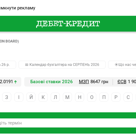
мкнути рекламу
 ON BOARD)
.26 р.
📅 Календар бухгалтера на СЕРПЕНЬ 2026
☀️Що нас че
2.0191
Базові ставки 2026
МЗП
8647 грн
ЄСВ
1 9
З
І
Й
К
Л
М
Н
О
П
Р
С