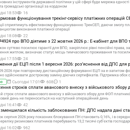
овних інструментів державної політики у цій сфері буде мережа єдності у
та громадські організації за кордоном
дні 18:53
16
рмовав функціонування трекінг-сервісу платіжних операцій 
ації сприятимуть ефективному функціонуванню ТрекСЕП, даючи змогу пл
ланцюгом виконання платіжної операції
дні 18:08
22
4924 про ВПО діятиме з 22 жовтня 2026 р.: Е-кабінет для ВПО
кон суттєво посилює гарантії для ВПО, закріплює рівні пенсійні права,
ення житлом, визначає статус місць тимчасового проживання та посил
дні 17:55
24
ення дії ЕЦП після 1 вересня 2026: розʼяснення від ДПС для р
.09.2026 при повторному дистанційному формуванні ЕЦП за е-запитом ф
бно здійснювати дострокову заміну діючих сертифікатів. Підтримка обох
Сьогодні 17:01
608
1
во
ення строків сплати авансового внеску з військового збору д
 строк сплати авансового внеску з військового збору для ФОП платників є
ковий день не переноситься на наступний операційний день
дні 16:41
42
 зменшилася кількість заблокованих ПН: ДПС надала дані стан
ок серпня 2026 року показник блокування ПН становить 0,16%, і в середнь
 переліку ризикових платників перебувають 13,2 тисячі суб’єктів господ
дні 16:02
962