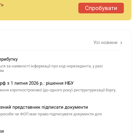
у»
Спробувати
Усі новини
прибутку
я за наявності інформації про код нерезидента, у разі
ям
рф з 1 липня 2026 р.: рішення НБУ
ня короткострокової (до одного року) реструктуризації боргу,
жений представник підписати документи
юрособи чи ФОП має право підписувати документи для
ки